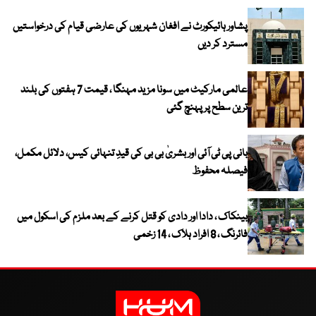
پشاور ہائیکورٹ نے افغان شہریوں کی عارضی قیام کی درخواستیں
مسترد کر دیں
عالمی مارکیٹ میں سونا مزید مہنگا ، قیمت 7 ہفتوں کی بلند
ترین سطح پر پہنچ گئی
بانی پی ٹی آئی اور بشریٰ بی بی کی قیدِ تنہائی کیس، دلائل مکمل،
فیصلہ محفوظ
بینکاک ، دادا اور دادی کو قتل کرنے کے بعد ملزم کی اسکول میں
فائرنگ ، 8 افراد ہلاک ، 14 زخمی