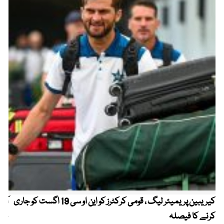
کیریبین پریمیئر لیگ ، قومی کرکٹرز کو این او سی 19 اگست کو جاری
آز
کرنے کا فیصلہ
چھی