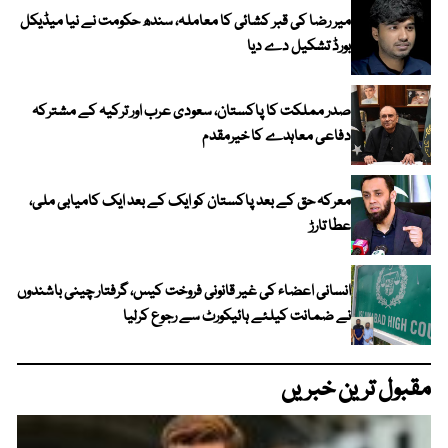
میر رضا کی قبر کشائی کا معاملہ، سندھ حکومت نے نیا میڈیکل
بورڈ تشکیل دے دیا
صدر مملکت کا پاکستان، سعودی عرب اور ترکیہ کے مشترکہ
دفاعی معاہدے کا خیرمقدم
معرکہ حق کے بعد پاکستان کو ایک کے بعد ایک کامیابی ملی،
عطا تارڑ
انسانی اعضاء کی غیر قانونی فروخت کیس، گرفتار چینی باشندوں
نے ضمانت کیلئے ہائیکورٹ سے رجوع کرلیا
مقبول ترین خبریں