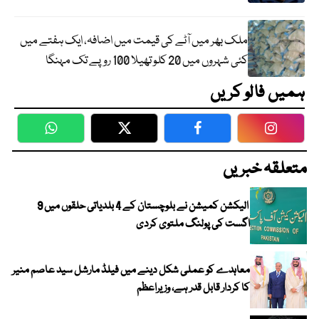
ملک بھر میں آٹے کی قیمت میں اضافہ، ایک ہفتے میں
کئی شہروں میں 20 کلو تھیلا 100 روپے تک مہنگا
ہمیں فالو کریں
WhatsApp
Twitter
Facebook
Faceboo
متعلقہ خبریں
الیکشن کمیشن نے بلوچستان کے 4 بلدیاتی حلقوں میں 9
اگست کی پولنگ ملتوی کردی
معاہدے کو عملی شکل دینے میں فیلڈ مارشل سید عاصم منیر
کا کردار قابل قدر ہے، وزیراعظم