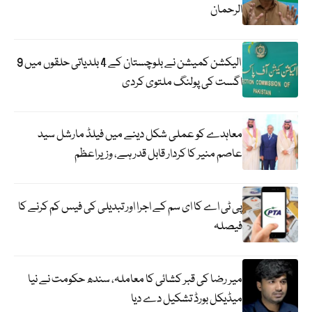
الرحمان
الیکشن کمیشن نے بلوچستان کے 4 بلدیاتی حلقوں میں 9
اگست کی پولنگ ملتوی کردی
معاہدے کو عملی شکل دینے میں فیلڈ مارشل سید
عاصم منیر کا کردار قابل قدر ہے، وزیراعظم
پی ٹی اے کا ای سم کے اجرا اور تبدیلی کی فیس کم کرنے کا
فیصلہ
میر رضا کی قبر کشائی کا معاملہ، سندھ حکومت نے نیا
میڈیکل بورڈ تشکیل دے دیا