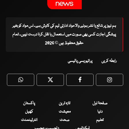
ہم نیوز پر شائع یا نشر ہونے والا مواد ادارتی ٹیم کی کاوش ہے۔ اس مواد کو بغیر
پیشگی اجازت کسی بھی صورت میں استعمال یا نقل کرنا درست نہیں۔ تمام
حقوق محفوظ ہیں © 2026
رابطہ کریں
پرائیویسی پالیسی
WhatsApp
Twitter
Facebook
Faceboo
صفحۂ اول
تازہ ترین
پاکستان
دنیا
معیشت
کھیل
تعلیم
صحت
انٹرٹینمنٹ
ٹیکنالوجی
دلچسپ و عجیب