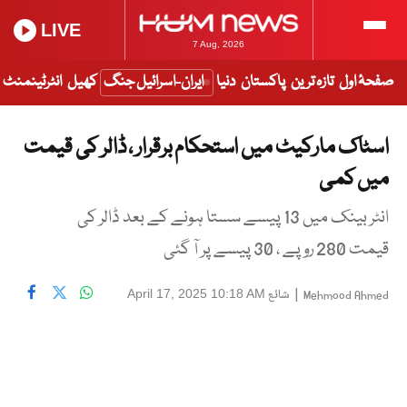
LIVE
7 Aug, 2026
صفحۂ اول
تازہ ترین
پاکستان
دنیا
ایران-اسرائیل جنگ
کھیل
انٹرٹینمنٹ
اسٹاک مارکیٹ میں استحکام برقرار ، ڈالر کی قیمت
میں کمی
انٹر بینک میں 13 پیسے سستا ہونے کے بعد ڈالر کی
قیمت 280 روپے ، 30 پیسے پر آ گئی
|
شائع
April 17, 2025 10:18 AM
Mehmood Ahmed