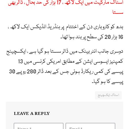
اسٹاک مارکیٹ میں ایک لاکھ ، 17 ہزار کی حد بحال ، ڈالر بھی
سستا
بدھ کو کاروباری دن کے اختتام پر ہنڈریڈ انڈیکس ایک لاکھ ،
16 ہزار 20 کی سطح پر بند ہوا تھا۔
دوسری جانب انٹر بینک میں ڈالر سستا ہو گیا ہے ، ایکسچینج
کمپنیز ایسوسی ایشن کے مطابق امریکی کرنسی میں 13
پیسے کی کمی ریکارڈ ہوئی جس کے بعد ڈالر 280 روپے 30
پیسے کا ہو گیا۔
اسٹاک ایکسچینج
LEAVE A REPLY