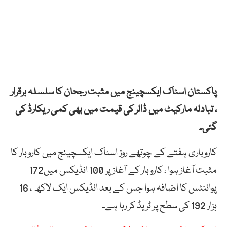
پاکستان اسٹاک ایکسچینج میں مثبت رجحان کا سلسلہ برقرار
، تبادلہ مارکیٹ میں ڈالر کی قیمت میں بھی کمی ریکارڈ کی
گئی۔
کاروباری ہفتے کے چوتھے روز اسٹاک ایکسچینج میں کاروبار کا
مثبت آغاز ہوا ، کاروبار کے آغاز پر 100 انڈیکس میں172
پوائنٹس کا اضافہ ہوا جس کے بعد انڈیکس ایک لاکھ ، 16
ہزار 192 کی سطح پر ٹریڈ کر رہا ہے۔