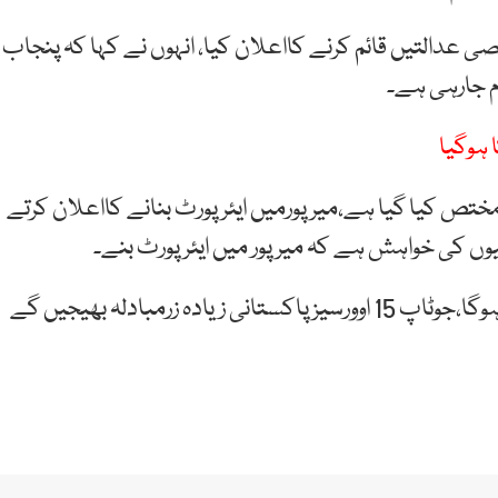
 عدالتیں قائم کرنے کااعلان کیا، انہوں نے کہا کہ پنجاب
م جارہی ہے۔
رسیز پاکستانیوں کیلئے 5فیصد کوٹہ مختص کیا گیا ہے،میر پورمیں ایئر پورٹ بنانے کااعلان کرتے
نیوں کی خواہش ہے کہ میرپور میں ایئرپورٹ بنے۔
میڈیکل کالجز میں اوورسیز پاکستانیوں کاکوٹہ15 فیصد ہوگا،جوٹاپ 15 اوورسیزپاکستانی زیادہ زرمبادلہ بھیجیں گے