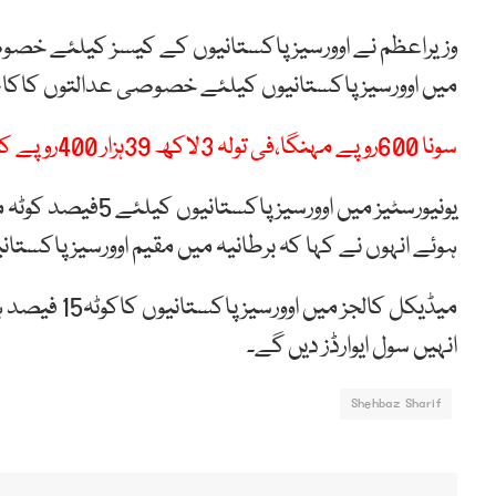
وزیراعظم نے اوورسیز پاکستانیوں کے کیسز کیلئے خصوصی
میں اوورسیز پاکستانیوں کیلئے خصوصی عدالتوں کاکا
سونا 600روپے مہنگا،فی تولہ 3لاکھ 39ہزار 400روپے کا ہوگیا
یونیورسٹیز میں اوو
ہوئے انہوں نے کہا کہ برطانیہ میں مقیم اوورسیز پاکستا
انہیں سول ایوارڈز دیں گے۔
Shehbaz Sharif