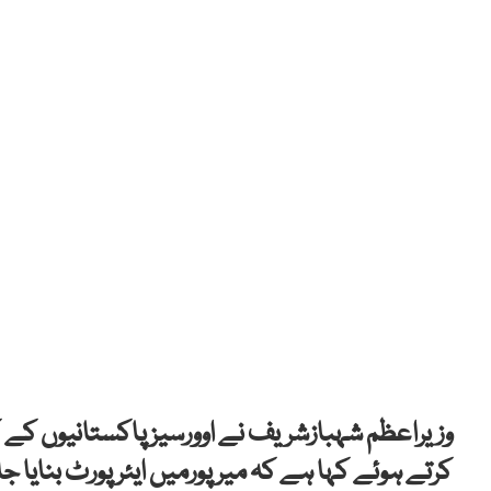
وزیراعظم شہبازشریف نے اوورسیز پاکستانیوں کے