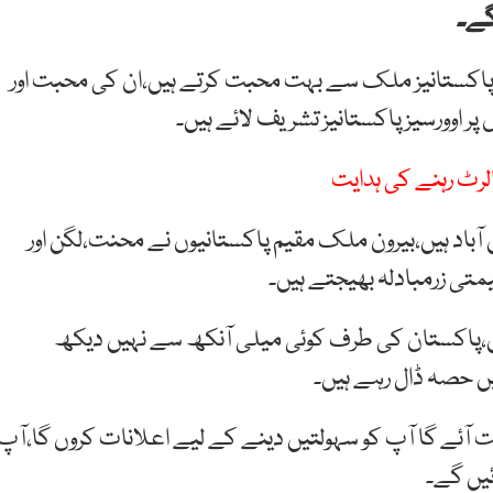
گے۔
 پاکستانیز ملک سے بہت محبت کرتے ہیں،ان کی محبت اور
پر اوورسیز پاکستانیز تشریف لائے ہیں۔
لرٹ رہنے کی ہدایت
ٓباد ہیں،بیرون ملک مقیم پاکستانیوں نے محنت،لگن اور
یمتی زرمبادلہ بھیجتے ہیں۔
ں،پاکستان کی طرف کوئی میلی آنکھ سے نہیں دیکھ
 حصہ ڈال رہے ہیں۔
 آئے گا آپ کو سہولتیں دینے کے لیے اعلانات کروں گا،آپ
ئیں گے۔