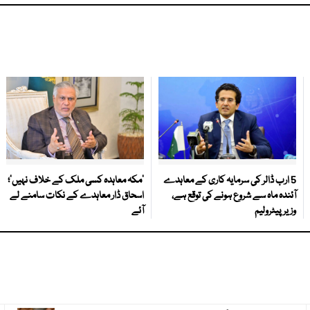
5 ارب ڈالر کی سرمایہ کاری کے معاہدے
‘مکہ معاہدہ کسی ملک کے خلاف نہیں’؛
آئندہ ماہ سے شروع ہونے کی توقع ہے،
اسحاق ڈار معاہدے کے نکات سامنے لے
وزیر پیٹرولیم
آئے