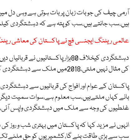
آرمی چیف کی جو بات زبان پر بات ہوتی ہے وہی دل م
ہیں،سب جانتے ہیں،سب کو پتہ ہے کہ دہشتگردی کیلئے
عالمی ریٹنگ ایجنسی فچ نے پاکستان کی معاشی ریٹن
دہشتگردی کیخلاف 80ہزار پاکستانیوں 
کی مثال نہیں ملتی،2018میں ملک سے دہشتگردی کا مکمل خاتمہ ہوچکا تھا۔
پاکستان کے عوام اور افواج کی قربانیوں سے دہشتگردی ک
بانے کہاں ملتےہیں،سب معلوم ہے،سوات سمیت دیگرجگ
غلطیوں کی وجہ سے ملک میں دہشتگردی واپس آئی،س
انہوں نے مزید کہا کہ پاکستان میں بہتری شب و روز کی م
سب سے بڑی طاقت بنے گا،کشمیریوں کو حق ملنے تک ت