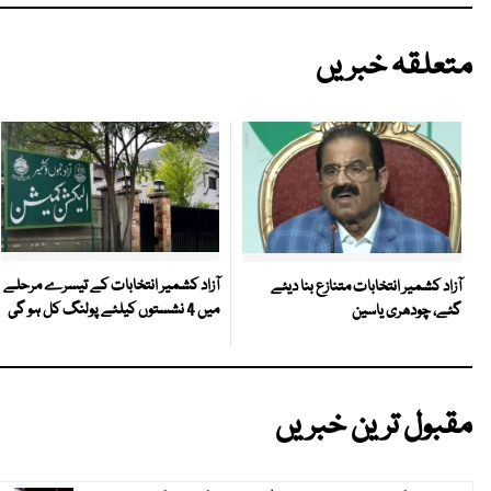
متعلقہ خبریں
آزاد کشمیر انتخابات کے تیسرے مرحلے
آزاد کشمیر انتخابات متنازع بنا دیئے
میں 4 نشستوں کیلئے پولنگ کل ہو گی
گئے، چودھری یاسین
مقبول ترین خبریں