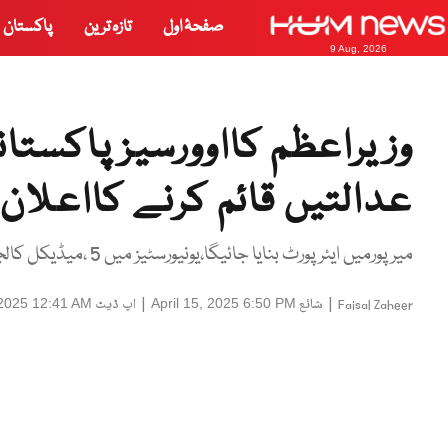
صفحۂ اول
تازہ ترین
پاکستان
9 Aug, 2026
وزیراعظم کااوورسیز پاکست
عدالتیں قائم کرنے کااعلان
میر پورمیں ایئر پورٹ بنایا جائیگا،یونیورسٹیز میں 5 ،میڈیکل کالجز میں کوٹہ 15 فیصد ہوگا، شہبازشریف
|
شائع
|
اپ ڈیٹ
 2025 12:41 AM
April 15, 2025 6:50 PM
Faisal Zaheer