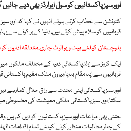
اوورسیز پاکستانیوں کو سول ایوارڈز بھی دیے جائیں 
کنونشن سے خطاب کرتے ہوئے انہوں نے کہا کہ اوورسیز
قربانیوں کو سلام پیش کرتے ہیں،دنیا کےہر کونے سے یہاں 
بلوچستان کیلئے ہیٹ ویو الرٹ جاری،متعلقہ اداروں کو ا
ایک کروڑ سے زائدپاکستانی دنیا کے مختلف ملکوں میں ا
قربانیوں سے اپنامقام بنایا،بیرون ملک مقیم پاکستانی ق
اوورسیز پاکستانی اپنی محنت سے رزق حلال کمارہے ہی
سکتا،اوورسیز پاکستانی ملکی معیشت کی مضبوطی میں
جتنی بھی مراعات اوورسیز پاکستانیوں کو دیں کم ہیں،وقت
کے جائز مطالبات منظور کرنے کیلئے تمام اقدامات اٹھا