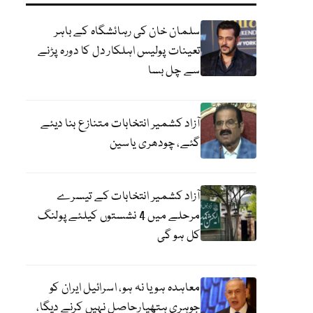
سلمان خان کی رہائشگاہ کے باہر
تعینات پولیس اہلکار دل کا دورہ پڑنے
سے چل بسا
آزاد کشمیر انتخابات متنازع بنا دیئے
گئے، چودھری یاسین
آزاد کشمیر انتخابات کے تیسرے
مرحلے میں 4 نشستوں کیلئے پولنگ
کل ہو گی
معاہدہ ہو یا نہ ہو، اسرائیل ایران کو
جوہری ہتھیارحاصل نہیں کرنے دیگا،