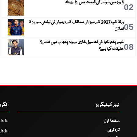
4 روز میں سونے کی قیمت میں بڑا اضافہ
3
02
ورلڈ کپ 2027 کے میزبان ممالک کے درمیان ٹی ٹوئنٹی سیریز کا
6
05
اعلان
خیبر پختونخوا کی تحصیل غازی صوبہ پنجاب میں شامل؟
9
08
حقیقت کیا ہے؟
نیوز کیٹیگریز
انگر
صفحۂ اول
Urdu
تازہ ترین
Urdu