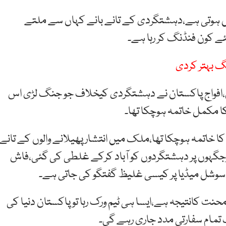
یں ہوتی ہے،دہشتگردی کے تانے بانے کہاں سے ملتے
 کون فنڈنگ کر رہا ہے۔
گ بہتر کردی
نے قربانیاں دیں،افواج پاکستان نے دہشتگردی کیخلاف جو جنگ لڑی اس
ا خاتمہ ہوچکا تھا،ملک میں انتشار پھیلانے والوں کے تانے
ہوں پر دہشتگردوں کو آباد کرکے غلطی کی گئی،فاش
وشل میڈیا پر کیسی غلیظ گفتگو کی جاتی ہے۔
حنت کانتیجہ ہے،ایسا ہی ٹیم ورک رہا تو پاکستان دنیا کی
مام سفارتی مدد جاری رہے گی۔