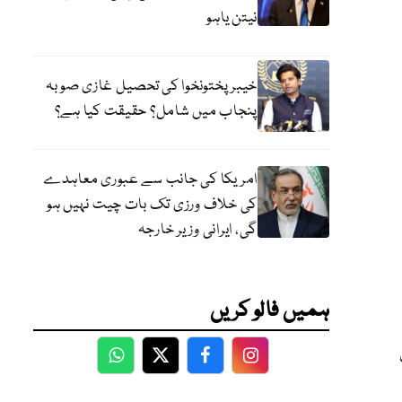
نیتن یاہو
خیبر پختونخوا کی تحصیل غازی صوبہ
پنجاب میں شامل؟ حقیقت کیا ہے؟
امریکا کی جانب سے عبوری معاہدے
کی خلاف ورزی تک بات چیت نہیں ہو
گی، ایرانی وزیر خارجہ
ہمیں فالو کریں
WhatsApp
Twitter
Facebook
Facebook