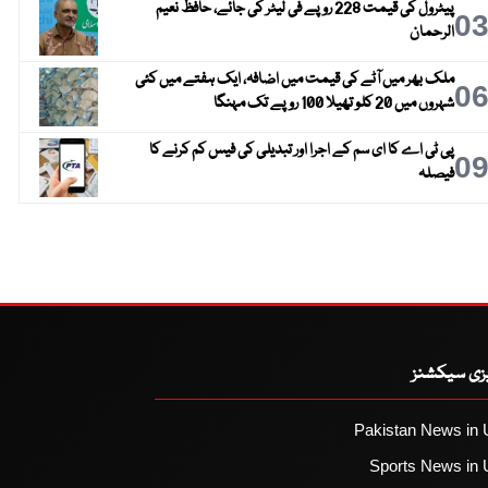
پیٹرول کی قیمت 228 روپے فی لیٹر کی جائے، حافظ نعیم
0
الرحمان
ملک بھر میں آٹے کی قیمت میں اضافہ، ایک ہفتے میں کئی
0
شہروں میں 20 کلو تھیلا 100 روپے تک مہنگا
پی ٹی اے کا ای سم کے اجرا اور تبدیلی کی فیس کم کرنے کا
0
فیصلہ
یزی سیکشنز
Pakistan News in 
Sports News in 