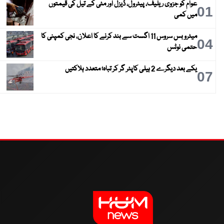
عوام کو جزوی ریلیف، پیٹرول، ڈیزل اور مٹی کے تیل کی قیمتوں
01
میں کمی
میٹرو بس سروس 11 اگست سے بند کرنے کا اعلان، نجی کمپنی کا
04
حتمی نوٹس
یکے بعد دیگرے 2 ہیلی کاپٹر گر کر تباہ؛ متعدد ہلاکتیں
07