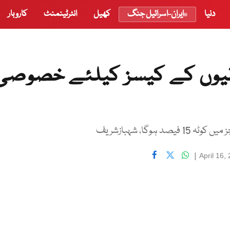
دنیا
ایران-اسرائیل جنگ
کھیل
انٹرٹینمنٹ
کاروبار
انیوں کے کیسز کیلئے خصوصی
|
April 16,