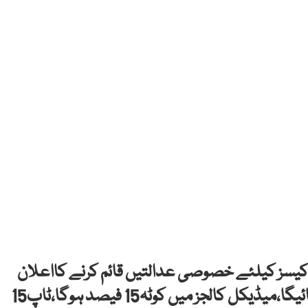
 کیسز کیلئے خصوصی عدالتیں قائم کرنے کااعلان
کرتے ہوئے کہا ہے کہ میر پورمیں ایئر پورٹ بنایا جائیگا،میڈیکل کالجز میں کوٹہ15 فیصد ہوگا،ٹاپ15