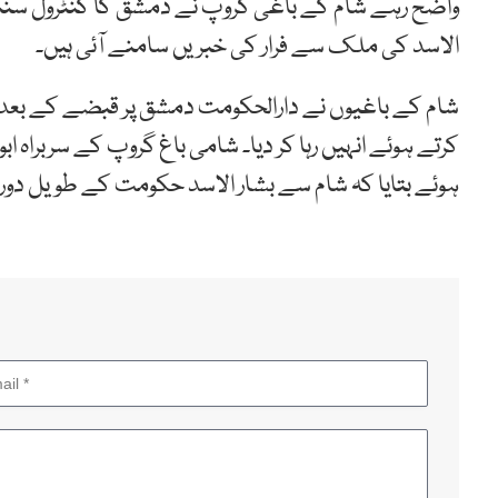
واضح رہے شام کے باغی گروپ نے دمشق کا کنٹرول سنبھال
الاسد کی ملک سے فرار کی خبریں سامنے آئی ہیں۔
شام کے باغیوں نے دارالحکومت دمشق پر قبضے کے بعد سر
کرتے ہوئے انہیں رہا کر دیا۔ شامی باغ گروپ کے سربراہ اب
ہوئے بتایا کہ شام سے بشار الاسد حکومت کے طویل دور 