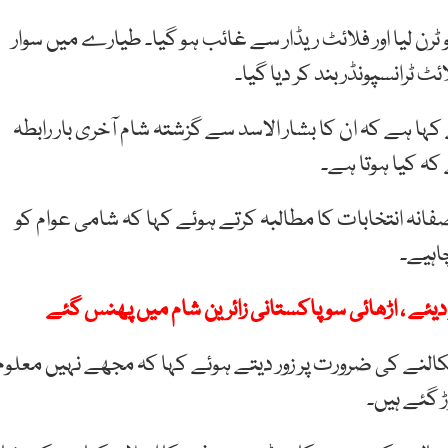
رن لیا اور فلائٹ ریڈار سے غائب ہو گیا۔ طیارے میں سوار
ٹ ٹرانسپونڈر بند کر دیا گیا۔
ا ہے کہ ان کا بشار الاسد سے گزشتہ شام آخری بار رابطہ
 کہ کیا ہوتا ہے۔
صفانہ انتخابات کا مطالبہ کرتے ہوئے کہا کہ شامی عوام کو
اہیے۔
دیئے ، اڑھائی سو پاکستانی زائرین شام میں پھنس گئے
لنے کی ضرورت پر زور دیتے ہوئے کہا کہ مجھے نہیں معلوم
 گئے ہیں۔