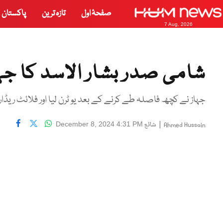
صفحۂ اول
تازہ ترین
پاکستان
7 Aug, 2026
شامی صدر بشار الاسد کا جہ
جہاز نے کچھ فاصلہ طے کرنے کے بعد یو ٹرن لیا اور فلائٹ ریڈا
|
شائع
December 8, 2024 4:31 PM
Ahmed Hussain