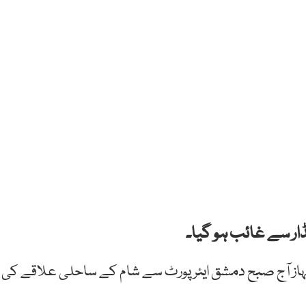
ار سے غائب ہو گیا۔
جہاز آج صبح دمشق ایئرپورٹ سے شام کے ساحلی علاقے کی