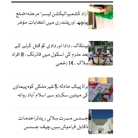
آزاد کشمیرالیکشن تیسرا مرحلہ؛ضلع
پونچھ اور پلندری میں انتخابات مؤخر
بینکاک ، دادا اور دادی کو قتل کرنے کے
بعد ملزم کی اسکول میں فائرنگ ، 8 افراد
ہلاک ، 14 زخمی
براڈ پیک حادثہ،5غیر ملکی کوہ پیماؤں
کی میتیں سکردو سے اسلام آباد روانہ
جسٹس مسرت ہلالی ریٹائر؛خدمات
ناقابل فراموش ہیں،چیف جسٹس