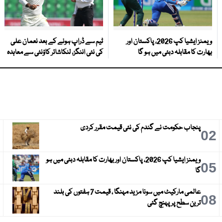
ویمنز ایشیا کپ 2026، پاکستان اور
ٹیم سے ڈراپ ہونے کے بعد نعمان علی
بھارت کا مقابلہ دبئی میں ہو گا
کی نئی اننگز، لنکاشائر کاؤنٹی سے معاہدہ
پنجاب حکومت نے گندم کی نئی قیمت مقرر کردی
3
02
ویمنز ایشیا کپ 2026، پاکستان اور بھارت کا مقابلہ دبئی میں ہو
6
05
گا
عالمی مارکیٹ میں سونا مزید مہنگا ، قیمت 7 ہفتوں کی بلند
9
08
ترین سطح پر پہنچ گئی