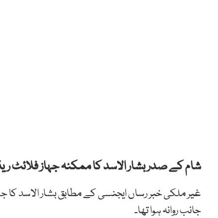
شام کے صدر بشار الاسد کا ممکنہ جہاز فلائٹ ریڈ
غیر ملکی خبر رساں ایجنسی کے مطابق بشار الاسد کا 
جانب روانہ ہوا تھا۔