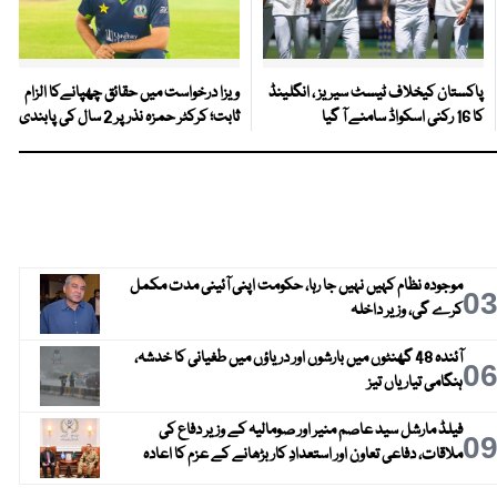
پاکستان کیخلاف ٹیسٹ سیریز ، انگلینڈ
ویزا درخواست میں حقائق چھپانےکا الزام
کا 16 رکنی اسکواڈ سامنے آ گیا
ثابت؛ کرکٹر حمزہ نذر پر 2 سال کی پابندی
موجودہ نظام کہیں نہیں جا رہا، حکومت اپنی آئینی مدت مکمل
0
کرے گی، وزیر داخلہ
آئندہ 48 گھنٹوں میں بارشوں اور دریاؤں میں طغیانی کا خدشہ،
0
ہنگامی تیاریاں تیز
فیلڈ مارشل سید عاصم منیر اور صومالیہ کے وزیر دفاع کی
0
ملاقات، دفاعی تعاون اور استعدادِ کار بڑھانے کے عزم کا اعادہ