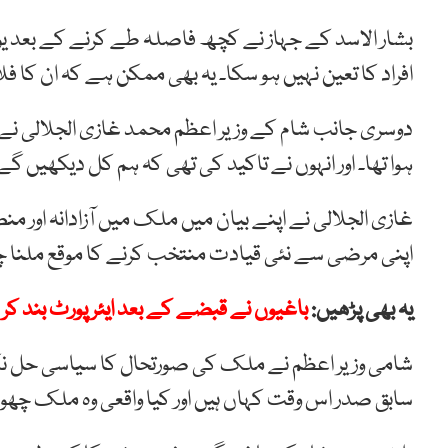
بشار الاسد کے جہاز نے کچھ فاصلہ طے کرنے کے بعد یو ٹ
افراد کا تعین نہیں ہو سکا۔ یہ بھی ممکن ہے کہ ان کا فلائ
دوسری جانب شام کے وزیر اعظم محمد غازی الجلالی نے کہ
ہوا تھا۔ اور انہوں نے تاکید کی تھی کہ ہم کل دیکھیں گے
غازی الجلالی نے اپنے بیان میں ملک میں آزادانہ اور من
اپنی مرضی سے نئی قیادت منتخب کرنے کا موقع ملنا چ
یہ بھی پڑھیں:
باغیوں نے قبضے کے بعد ایئر پورٹ بند کر 
شامی وزیر اعظم نے ملک کی صورتحال کا سیاسی حل نکا
سابق صدر اس وقت کہاں ہیں اور کیا واقعی وہ ملک چھوڑ