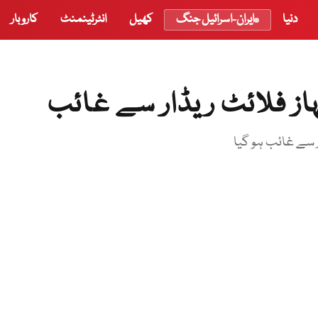
دنیا
ایران-اسرائیل جنگ
کھیل
انٹرٹینمنٹ
کاروبار
از فلائٹ ریڈار سے غائب
ر سے غائب ہو گیا