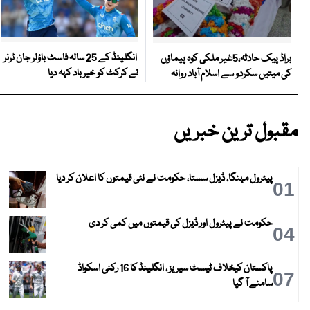
انگلینڈ کے 25 سالہ فاسٹ باؤلر جان ٹرنر
براڈ پیک حادثہ،5غیر ملکی کوہ پیماؤں
نے کرکٹ کو خیر باد کہہ دیا
کی میتیں سکردو سے اسلام آباد روانہ
مقبول ترین خبریں
پیٹرول مہنگا، ڈیزل سستا، حکومت نے نئی قیمتوں کا اعلان کر دیا
01
حکومت نے پیٹرول اور ڈیزل کی قیمتوں میں کمی کر دی
04
پاکستان کیخلاف ٹیسٹ سیریز ، انگلینڈ کا 16 رکنی اسکواڈ
07
سامنے آ گیا