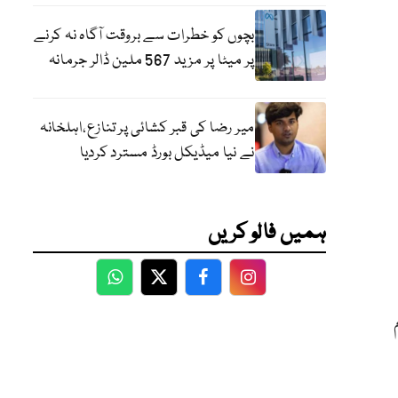
بچوں کو خطرات سے بروقت آگاہ نہ کرنے
پر میٹا پر مزید 567 ملین ڈالر جرمانہ
میر رضا کی قبر کشائی پر تنازع،اہلخانہ
نے نیا میڈیکل بورڈ مسترد کردیا
ہمیں فالو کریں
WhatsApp
Twitter
Facebook
Facebook