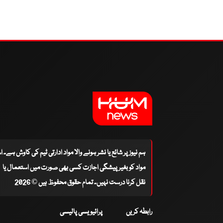
ہم نیوز پر شائع یا نشر ہونے والا مواد ادارتی ٹیم کی کاوش ہے۔ 
مواد کو بغیر پیشگی اجازت کسی بھی صورت میں استعمال یا
نقل کرنا درست نہیں۔ تمام حقوق محفوظ ہیں © 2026
رابطہ کریں
پرائیویسی پالیسی