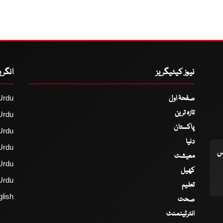
نیوز کیٹیگریز
انگر
صفحۂ اول
Urdu
تازہ ترین
Urdu
پاکستان
Urdu
دنیا
Urdu
اس
معیشت
Urdu
کھیل
Urdu
تعلیم
lish
صحت
انٹرٹینمنٹ