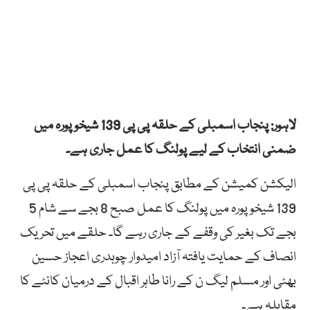
لاہور: پنجاب اسمبلی کے حلقہ پی پی 139 شیخوپورہ میں
ضمنی انتخاب کے لیے پولنگ کا عمل جاری ہے۔
الیکشن کمیشن کے مطابق پنجاب اسمبلی کے حلقہ پی پی
139 شیخوپورہ میں پولنگ کا عمل صبح 8 بجے سے شام 5
بجے تک بغیر کی وقفے کے جاری رہے گا۔ حلقے میں تحریک
انصاف کے حمایت یافتہ آزاد امیدوار چوہدری اعجاز حسین
بھٹی اور مسلم لیگ ن کے رانا طاہر اقبال کے درمیان کانٹے کا
مقابلہ ہے۔