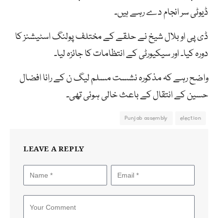
ڈیوٹی سر انجام دے رہے ہیں۔
ڈی پی او بلال شیخ نے حلقے کے مختلف پولنگ اسٹیشنز کا
دورہ کیا۔ اور سیکیورٹی کے انتظامات کا جائزہ لیا۔
واضح رہے کہ مذکورہ نشست مسلم لیگ ن کے رانا افضال
حسین کے انتقال کے باعث خالی ہوئی تھی۔
Punjab assembly
election
LEAVE A REPLY