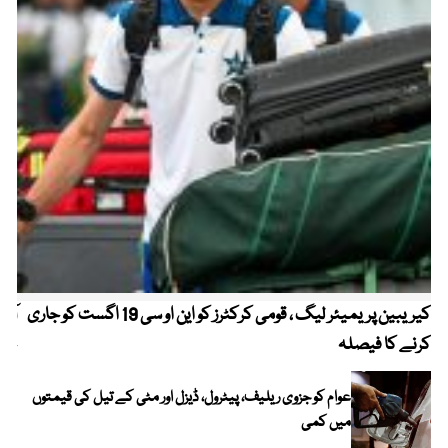
کیریبین پریمیئر لیگ ، قومی کرکٹرز کو این او سی 19 اگست کو جاری
آز
کرنے کا فیصلہ
چھی
عوام کو جزوی ریلیف، پیٹرول، ڈیزل اور مٹی کے تیل کی قیمتوں
میں کمی