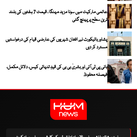
عالمی مارکیٹ میں سونا مزید مہنگا ، قیمت 7 ہفتوں کی بلند
ترین سطح پر پہنچ گئی
پشاور ہائیکورٹ نے افغان شہریوں کی عارضی قیام کی درخواستیں
مسترد کر دیں
بانی پی ٹی آئی اور بشریٰ بی بی کی قیدِ تنہائی کیس، دلائل مکمل،
فیصلہ محفوظ