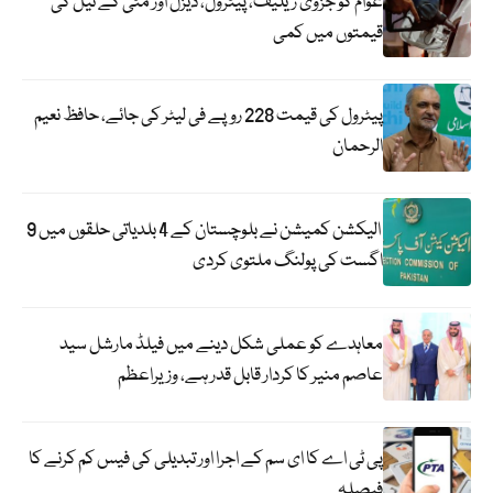
عوام کو جزوی ریلیف، پیٹرول، ڈیزل اور مٹی کے تیل کی
قیمتوں میں کمی
پیٹرول کی قیمت 228 روپے فی لیٹر کی جائے، حافظ نعیم
الرحمان
الیکشن کمیشن نے بلوچستان کے 4 بلدیاتی حلقوں میں 9
اگست کی پولنگ ملتوی کردی
معاہدے کو عملی شکل دینے میں فیلڈ مارشل سید
عاصم منیر کا کردار قابل قدر ہے، وزیراعظم
پی ٹی اے کا ای سم کے اجرا اور تبدیلی کی فیس کم کرنے کا
فیصلہ