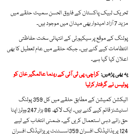
تحریک لبیک پاکستان کے فاروق الحسن سمیت حلقے میں
مزید 7 آزاد امیدوار بھی میدان میں موجود ہیں۔
پولنگ کے موقع پر سیکیورٹی کے انتہائی سخت حفاظتی
انتظامات کیے گئے ہیں۔ جبکہ حلقے میں عام تعطیل کا بھی
اعلان کیا گیا ہے۔
یہ بھی پڑھیں:
کراچی، پی ٹی آئی کے رہنما عالمگیر خان کو
پولیس نے گرفتار کرلیا
الیکشن کمیشن کے مطابق حلقے میں کل 359 پولنگ
اسٹیشنز قائم کیے گئے ہیں۔ ایک لاکھ 86 ہزار 247 ووٹرز اپنا
حق رائے دہی استعمال کریں گے۔ ضمنی انتخاب کے لیے
124 پریذائیڈنگ افسران 359اسسٹنٹ پریزائیڈنگ افسران