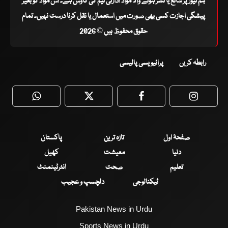
ہم نیوز پر شائع یا نشر ہونے والا مواد ادارتی ٹیم کی کاوش ہے۔ اس مواد کو بغیر
پیشگی اجازت کسی بھی صورت میں استعمال یا نقل کرنا درست نہیں۔ تمام
حقوق محفوظ ہیں © 2026
رابطہ کریں
پرائیویسی پالیسی
WhatsApp
Twitter
Facebook
Faceboo
صفحۂ اول
تازہ ترین
پاکستان
دنیا
معیشت
کھیل
تعلیم
صحت
انٹرٹینمنٹ
ٹیکنالوجی
دلچسپ و عجیب
Pakistan News in Urdu
Sports News in Urdu