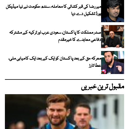
میر رضا کی قبر کشائی کا معاملہ، سندھ حکومت نے نیا میڈیکل
بورڈ تشکیل دے دیا
صدر مملکت کا پاکستان، سعودی عرب اور ترکیہ کے مشترکہ
دفاعی معاہدے کا خیرمقدم
معرکہ حق کے بعد پاکستان کو ایک کے بعد ایک کامیابی ملی،
عطا تارڑ
مقبول ترین خبریں