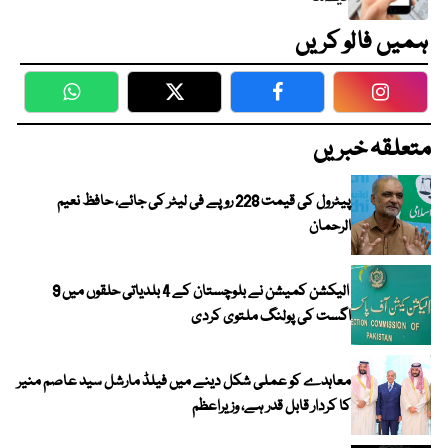
ہمیں فالو کریں
WhatsApp
Twitter
Facebook
Faceboo
متعلقہ خبریں
پیٹرول کی قیمت 228 روپے فی لیٹر کی جائے، حافظ نعیم
الرحمان
الیکشن کمیشن نے بلوچستان کے 4 بلدیاتی حلقوں میں 9
اگست کی پولنگ ملتوی کردی
معاہدے کو عملی شکل دینے میں فیلڈ مارشل سید عاصم منیر
کا کردار قابل قدر ہے، وزیراعظم