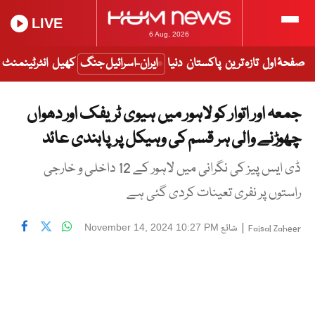
LIVE
6 Aug, 2026
صفحۂ اول
تازہ ترین
پاکستان
دنیا
ایران-اسرائیل جنگ
کھیل
انٹرٹینمنٹ
جمعہ اور اتوار کو لاہور میں ہیوی ٹریفک اور دھواں
چھوڑنے والی ہر قسم کی وہیکل پرپابندی عائد
ڈی ایس پیز کی نگرانی میں لاہور کے 12 داخلی و خارجی
راستوں پر نفری تعینات کردی گئی ہے
|
شائع
November 14, 2024 10:27 PM
Faisal Zaheer