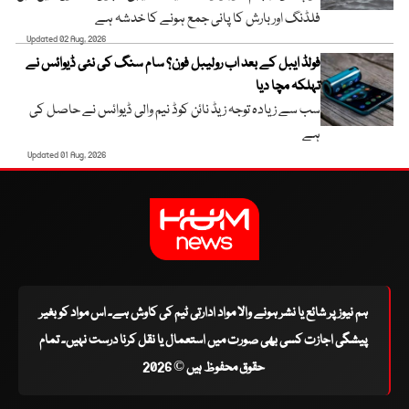
فلڈنگ اور بارش کا پانی جمع ہونے کا خدشہ ہے
Updated 02 Aug, 2026
فولڈ ایبل کے بعد اب رولیبل فون؟ سام سنگ کی نئی ڈیوائس نے
تہلکہ مچا دیا
سب سے زیادہ توجہ زیڈ نائن کوڈ نیم والی ڈیوائس نے حاصل کی
ہے
Updated 01 Aug, 2026
ہم نیوز پر شائع یا نشر ہونے والا مواد ادارتی ٹیم کی کاوش ہے۔ اس مواد کو بغیر
پیشگی اجازت کسی بھی صورت میں استعمال یا نقل کرنا درست نہیں۔ تمام
حقوق محفوظ ہیں © 2026