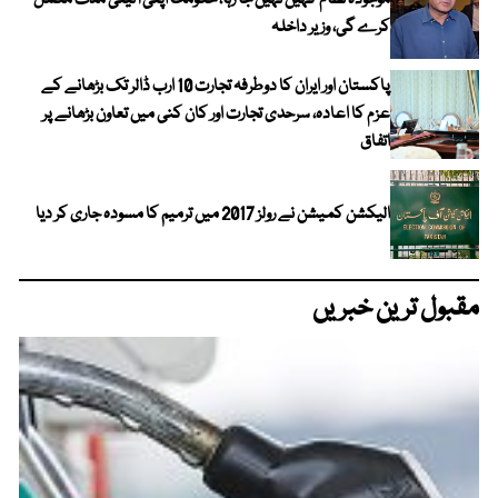
موجودہ نظام کہیں نہیں جا رہا، حکومت اپنی آئینی مدت مکمل
کرے گی، وزیر داخلہ
پاکستان اور ایران کا دوطرفہ تجارت 10 ارب ڈالر تک بڑھانے کے
عزم کا اعادہ، سرحدی تجارت اور کان کنی میں تعاون بڑھانے پر
اتفاق
الیکشن کمیشن نے رولز 2017 میں ترمیم کا مسودہ جاری کر دیا
مقبول ترین خبریں