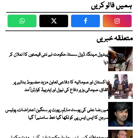
ہمیں فالو کریں
WhatsApp
Twitter
Facebook
Faceboo
متعلقہ خبریں
پیٹرول مہنگا، ڈیزل سستا، حکومت نے نئی قیمتوں کا اعلان کر
دیا
پاکستان اور صومالیہ کا دفاعی تعاون مزید مضبوط بنانے پر
اتفاق، صومالی وزیر دفاع کی نیول اور ایئرہیڈ کوارٹرز آمد
میر رضا علی کی پوسٹ مارٹم رپورٹ پر سنگین اعتراضات، پولیس
سرجن کا ایس ایس پی کو لکھا گیا خط سامنے آ گیا