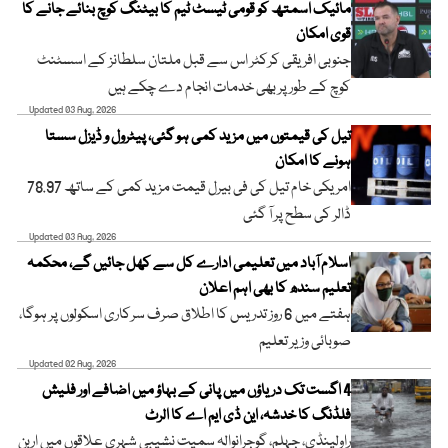
مائیک اسمتھ کو قومی ٹیسٹ ٹیم کا بیٹنگ کوچ بنائے جانے کا
قوی امکان
جنوبی افریقی کرکٹر اس سے قبل ملتان سلطانز کے اسسٹنٹ
کوچ کے طور پر بھی خدمات انجام دے چکے ہیں
Updated 03 Aug, 2026
تیل کی قیمتوں میں مزید کمی ہو گئی، پیٹرول و ڈیزل سستا
ہونے کا امکان
امریکی خام تیل کی فی بیرل قیمت مزید کمی کے ساتھ 78.97
ڈالر کی سطح پر آ گئی
Updated 03 Aug, 2026
اسلام آباد میں تعلیمی ادارے کل سے کھل جائیں گے، محکمہ
تعلیم سندھ کا بھی اہم اعلان
ہفتے میں 6 روز تدریس کا اطلاق صرف سرکاری اسکولوں پر ہوگا،
صوبائی وزیر تعلیم
Updated 02 Aug, 2026
4 اگست تک دریاؤں میں پانی کے بہاؤ میں اضافے اور فلیش
فلڈنگ کا خدشہ، این ڈی ایم اے کا الرٹ
راولپنڈی، جہلم، گوجرانوالہ سمیت نشیبی شہری علاقوں میں اربن