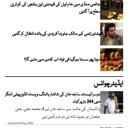
عالمی منڈی میں خام تیل کی قیمتیں تین ہفتوں کی کم ترین
سطح پر آ گئیں
پشاور زلمی کے مالک جاوید آفریدی کی والدہ انتقال کر گئیں
سونا پھر سستا ہوگیا،فی تولہ اب کتنے میں ملے گا؟
ایڈیٹرچوائس
دوسرا ٹیسٹ، ساجد خان کی شاندار بالنگ، ویسٹ انڈیز پہلی اننگز
میں 344 رنز پر آؤٹ
پاکستان کی جانب سے ساجد خان نے 4، محمد علی، علی
عثمان اور عبید شاہ نے دو دو وکٹیں لیں
Updated 03 Aug, 2026