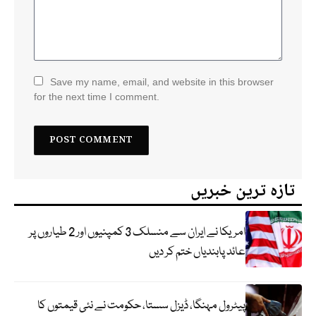
Save my name, email, and website in this browser
for the next time I comment.
تازہ ترین خبریں
امریکا نے ایران سے منسلک 3 کمپنیوں اور 2 طیاروں پر
عائد پابندیاں ختم کر دیں
پیٹرول مہنگا، ڈیزل سستا، حکومت نے نئی قیمتوں کا