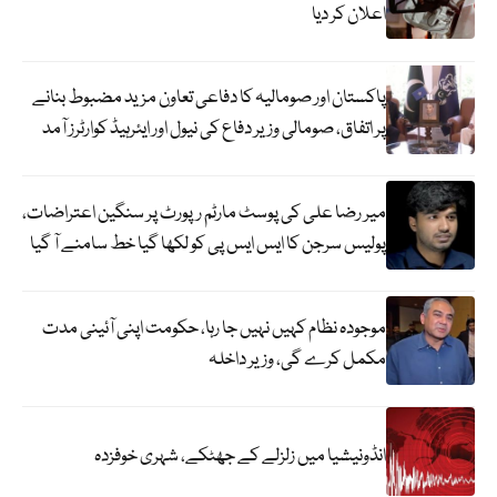
اعلان کر دیا
پاکستان اور صومالیہ کا دفاعی تعاون مزید مضبوط بنانے
پر اتفاق، صومالی وزیر دفاع کی نیول اور ایئرہیڈ کوارٹرز آمد
میر رضا علی کی پوسٹ مارٹم رپورٹ پر سنگین اعتراضات،
پولیس سرجن کا ایس ایس پی کو لکھا گیا خط سامنے آ گیا
موجودہ نظام کہیں نہیں جا رہا، حکومت اپنی آئینی مدت
مکمل کرے گی، وزیر داخلہ
انڈونیشیا میں زلزلے کے جھٹکے، شہری خوفزدہ