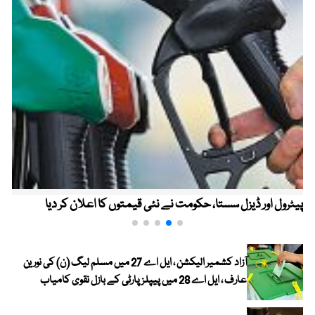
پیٹرول اور ڈیزل سستا، حکومت نے نئی قیمتوں کا اعلان کر دیا
آزاد کشمیر الیکشن ، ایل اے 27 میں مسلم لیگ (ن) کی نورین
عارف ، ایل اے 28 میں پیپلز پارٹی کے بازل نقوی کامیاب