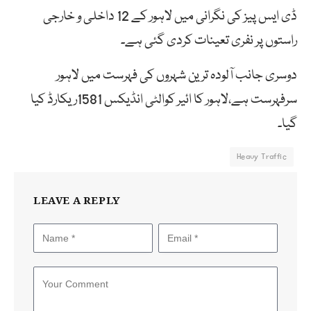
ڈی ایس پیز کی نگرانی میں لاہور کے 12 داخلی و خارجی
راستوں پر نفری تعینات کردی گئی ہے۔
دوسری جانب آلودہ ترین شہروں کی فہرست میں لاہور
سرفہرست ہے،لاہور کا ائیر کوالٹی انڈیکس 1581ریکارڈ کیا
گیا۔
Heavy Traffic
LEAVE A REPLY