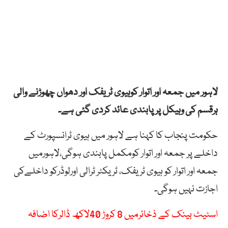
لاہور میں جمعہ اور اتوار کوہیوی ٹریفک اور دھواں چھوڑنے والی
ہرقسم کی وہیکل پر پابندی عائد کردی گئی ہے۔
حکومت پنجاب کا کہنا ہے لاہور میں ہیوی ٹرانسپورٹ کے
داخلے پر جمعہ اور اتوار کومکمل پابندی ہوگی،لاہورمیں
جمعہ اور اتوار کو ہیوی ٹریفک، ٹریکٹر ٹرالی اورلوڈرکو داخلےکی
اجازت نہیں ہوگی۔
اسٹیٹ بینک کے ذخائرمیں 8 کروڑ 40لاکھ ڈالرکا اضافہ