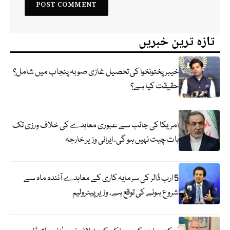
تازہ ترین خبریں
خیبر پختونخوا کی تحصیل غازی صوبہ پنجاب میں شامل؟
حقیقت کیا ہے؟
امریکا کی جانب سے عبوری معاہدے کی خلاف ورزی تک
بات چیت نہیں ہو گی، ایرانی وزیر خارجہ
5 ارب ڈالر کی سرمایہ کاری کے معاہدے آئندہ ماہ سے
شروع ہونے کی توقع ہے، وزیر پیٹرولیم