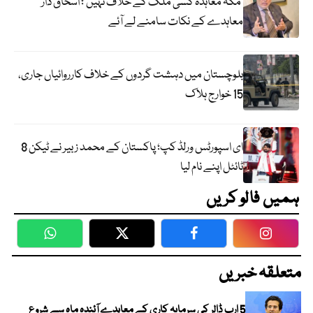
‘مکہ معاہدہ کسی ملک کے خلاف نہیں’؛ اسحاق ڈار
معاہدے کے نکات سامنے لے آئے
بلوچستان میں دہشت گردوں کے خلاف کارروائیاں جاری،
15 خوارج ہلاک
ای اسپورٹس ورلڈ کپ؛ پاکستان کے محمد زبیر نے ٹیکن 8
ٹائٹل اپنے نام لیا
ہمیں فالو کریں
WhatsApp
Twitter
Facebook
Faceboo
متعلقہ خبریں
5 ارب ڈالر کی سرمایہ کاری کے معاہدے آئندہ ماہ سے شروع