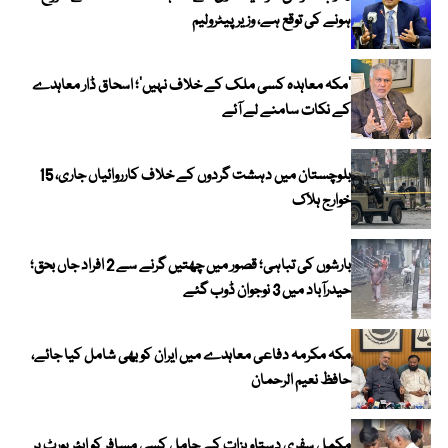
ہونے کی توقع ہے، وزیر پیٹرولیم
‘مکہ معاہدہ کسی ملک کے خلاف نہیں’؛ اسحاق ڈار معاہدے
کے نکات سامنے لے آئے
بلوچستان میں دہشت گردوں کے خلاف کارروائیاں جاری، 15
خوارج ہلاک
بارشوں کی تباہی؛ قصور میں چھتیں گرنے سے 2 افراد جاں بحق؛
حیدرآباد میں 3 نوجوان ڈوب گئے
مکہ مکرمہ دفاعی معاہدے میں ایران کو بھی شامل کیا جائے،
حافظ نعیم الرحمان
مکمل سفری دستاویزات کے حامل کسی مسافر کو ایئرپورٹ پر