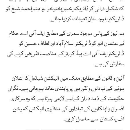
کہ شکیل درانی کو ڈائریکٹر خیبرپختونخوا اور منیراحمد شیخ کو
ڈائریکٹر بلوچستان تعینات کردیا جائے۔
ہم نیوز کے پاس موجود سمری کے مطابق ایف آئی اے حکام
نے عثمان انور کو ڈائریکٹر اسلام آباد اورالطاف حسین کو
ڈائریکٹر ایف آئی اے ہیڈ کوارٹر کے مناصب تفویض کرنے کی
سفارش کی ہے۔
آئین و قانون کے مطابق ملک میں الیکشن شیڈول کا اعلان
ہونے کے تبادلوں و تقرریوں پر پابندی عائد ہوجاتی ہے۔ نگراں
حکومت کے ذمہ داران کےلیے لازمی ہوتا ہے کہ وہ سرکاری
افسران و اہلکاروں کے تبادلوں کی منظوری الیکشن کمیشن
آف پاکستان سے حاصل کریں۔