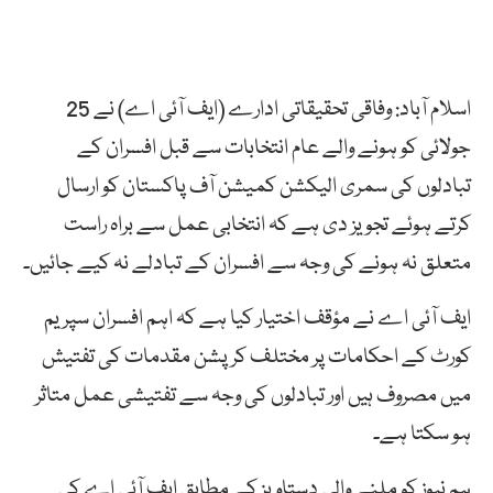
اسلام آباد: وفاقی تحقیقاتی ادارے (ایف آئی اے) نے 25
جولائی کو ہونے والے عام انتخابات سے قبل افسران کے
تبادلوں کی سمری الیکشن کمیشن آف پاکستان کو ارسال
کرتے ہوئے تجویز دی ہے کہ انتخابی عمل سے براہ راست
متعلق نہ ہونے کی وجہ سے افسران کے تبادلے نہ کیے جائیں۔
ایف آئی اے نے مؤقف اختیار کیا ہے کہ اہم افسران سپریم
کورٹ کے احکامات پر مختلف کرپشن مقدمات کی تفتیش
میں مصروف ہیں اور تبادلوں کی وجہ سے تفتیشی عمل متاثر
ہو سکتا ہے۔
ہم نیوز کو ملنے والی دستاویز کے مطابق ایف آئی اے کی