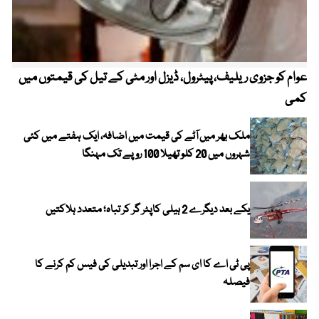
عوام کو جزوی ریلیف، پیٹرول، ڈیزل اور مٹی کے تیل کی قیمتوں میں
4 روز میں سونے کی قیمت میں بڑا اضافہ
کمی
ملک بھر میں آٹے کی قیمت میں اضافہ، ایک ہفتے میں کئی
شہروں میں 20 کلو تھیلا 100 روپے تک مہنگا
یکے بعد دیگرے 2 ہیلی کاپٹر گر کر تباہ؛ متعدد ہلاکتیں
پی ٹی اے کا ای سم کے اجرا اور تبدیلی کی فیس کم کرنے کا
فیصلہ