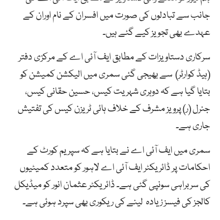
جانب سے تبادلوں کی صورت میں افسران کے نام اوران کے
عہدے بھی تجویز کیے گئے ہیں۔
سرکاری دستاویزات کے مطابق ایف آئی اے کے مرکزی دفتر
(ہیڈ کوارٹر) سے بھیجی گئی سمری میں الیکشن کمیشن کو
بتایا گیا ہے کہ دوہری شہریت کیس، حسین حقانی کیس،
جنرل (ر) پرویز مشرف کے خلاف ہائی ٹریزن کیس کی تفتیش
جاری ہے۔
سمری میں ایف آئی اے نے بتایا ہے کہ سپریم کورٹ کے
احکامات پر ڈائریکٹر ایف آئی اے لاہور کو متعدد کمیٹیوں
کی سربراہی سونپی گئی ہے۔ ڈائریکٹر عثمان انور کو میڈیکل
کالجز کی فیسز زیادہ لینے کی ریکوری بھی سپرد ہوئی ہے۔