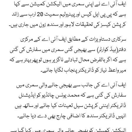
ایف آئی اے نے اپنی سمری میں الیکشن کمیشن سے کہا
ہے کہ پی پی ایل کیس اور پیٹرولیم سمیت 20 ارب سے زائد
کرپشن کیسز کی تحقیقات لاہور اور سندھ زون میں جاری ہیں۔
سرکاری دستاویزات کے مطابق ایف آئی اے کے مرکزی
دفتر(ہیڈ کوارٹر) سے بھیجی گئی سمری میں سفارش کی گئی
ہے کہ اگر بالفرض محال تبادلے ناگزیر ہوں تو پھربہتر ہے کہ
میر واعظ نیاز کو ڈائریکٹر پنجاب لگایا جائے۔
ایف آئی اے کی جانب سے بھیجی جانے والی سمری میں
سفارش کی گئی ہے کہ محمد یونس چانڈیو کو ایڈیشنل
ڈائریکٹر اینٹی کرپشن سیل تعینات کیا جائے اور ساتھ ہیں
انہیں ڈائریکٹر سندھ کا اضافی چارج بھی دے دیا جائے۔
الیکشن کمیشن کو بھیجی جانے والی سمری میں کہا گیا ہے