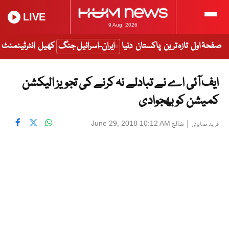
LIVE
9 Aug, 2026
صفحۂ اول
تازہ ترین
پاکستان
دنیا
ایران-اسرائیل جنگ
کھیل
انٹرٹینمنٹ
ایف آئی اے نے تبادلے نہ کرنے کی تجویز الیکشن
کمیشن کو بھجوادی
|
شائع
June 29, 2018 10:12 AM
فرید صابری