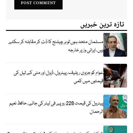
تازہ ترین خبریں
مسلمان متحد ہوں تو ہر چیلنج کا ڈٹ کر مقابلہ کر سکتے
ہیں، ایرانی وزیر خارجہ
عوام کو جزوی ریلیف، پیٹرول، ڈیزل اور مٹی کے تیل کی
قیمتوں میں کمی
پیٹرول کی قیمت 228 روپے فی لیٹر کی جائے، حافظ نعیم
الرحمان