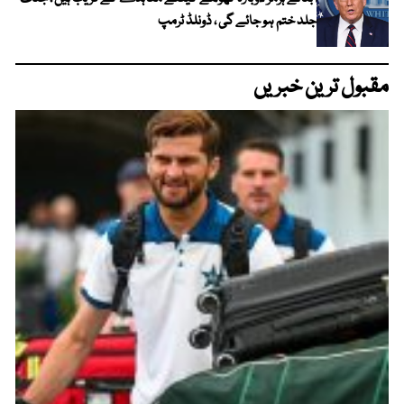
جلد ختم ہو جائے گی ، ڈونلڈ ٹرمپ
مقبول ترین خبریں