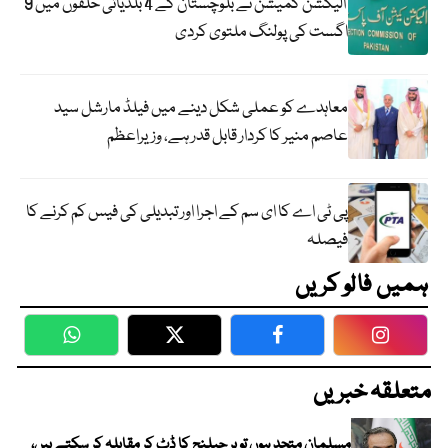
الیکشن کمیشن نے بلوچستان کے 4 بلدیاتی حلقوں میں 9
اگست کی پولنگ ملتوی کردی
معاہدے کو عملی شکل دینے میں فیلڈ مارشل سید
عاصم منیر کا کردار قابل قدر ہے، وزیراعظم
پی ٹی اے کا ای سم کے اجرا اور تبدیلی کی فیس کم کرنے کا
فیصلہ
ہمیں فالو کریں
WhatsApp
Twitter
Facebook
Faceboo
متعلقہ خبریں
مسلمان متحد ہوں تو ہر چیلنج کا ڈٹ کر مقابلہ کر سکتے ہیں،