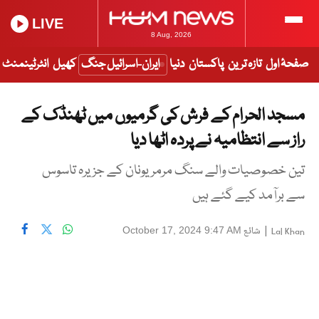
LIVE
8 Aug, 2026
صفحۂ اول
تازہ ترین
پاکستان
دنیا
ایران-اسرائیل جنگ
کھیل
انٹرٹینمنٹ
مسجد الحرام کے فرش کی گرمیوں میں ٹھنڈک کے
راز سے انتظامیہ نے پردہ اٹھا دیا
تین خصوصیات والے سنگ مرمر یونان کے جزیرہ تاسوس
سے برآمد کیے گئے ہیں
|
شائع
October 17, 2024 9:47 AM
Lal Khan