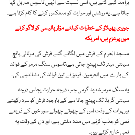
برآمد کیے گئے ہیں، اسی نسبت سے انہیں تاسوس ماربل کہا
جاتا ہے۔ یہ روشنی اور حرارت کو منعکس کرنے کا کام کرتا ہے۔
جوہری پھیلاؤ کے خطرات کیلئے مؤثر پالیسی کو لاگو کرنے
میں پرعزم ہیں، امریکہ
مسجد الحرام کے فرش میں لگائے گئے فرش کی موٹائی پانچ
سینٹی میٹر تک پہنچ جاتی ہے،تاسوس سنگ مرمر کے فوائد
کے بارے میں الحرمین افیئرز نے تین فوائد کی نشاندہی کی۔
یہ سنگ مرمر شدید گرمی جب درجہ حرارت پچاس درجہ
سینٹی گریڈ تک پہنچ جاتا ہے کے باوجود فرش کو سرد رکھتے
ہیں،رات کے وقت اس کے چھوٹے چھوٹے سوراخوں کے ذریعے
نمی کو جذب کرنے میں مدد ملتی ہے، اور دن کے وقت یہ
نمی خارج کرتے ہیں۔