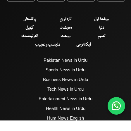
صفحۂ اول
تازہ ترین
پاکستان
دنیا
معیشت
کھیل
تعلیم
صحت
انٹرٹینمنٹ
ٹیکنالوجی
دلچسپ و عجیب
Pakistan News in Urdu
Sports News in Urdu
Business News in Urdu
Tech News in Urdu
Entertainment News in Urdu
Health News in Urdu
Hum News English