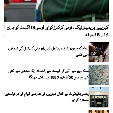
کیریبین پریمیئر لیگ ، قومی کرکٹرز کو این او سی 19 اگست کو جاری
آز
کرنے کا فیصلہ
چھی
عوام کو جزوی ریلیف، پیٹرول، ڈیزل اور مٹی کے تیل کی قیمتوں
میں کمی
ملک بھر میں آٹے کی قیمت میں اضافہ، ایک ہفتے میں کئی
شہروں میں 20 کلو تھیلا 100 روپے تک مہنگا
پشاور ہائیکورٹ نے افغان شہریوں کی عارضی قیام کی درخواستیں
مسترد کر دیں