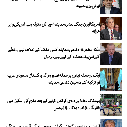
ایرانی وزیر خارجہ
امریکا ایران جنگ بندی معاہدہ آج یا کل متوقع ہے، امریکی وزیر
خزانہ
مکہ مشترکہ دفاعی معاہدہ کسی ملک کے خلاف نہیں، خطے
کے امن و استحکام کے لیے ہے، اردوان
ایک پر حملہ تینوں پر حملہ تصور ہو گا، پاکستان ، سعودی عرب
اور ترکیہ کے درمیان دفاعی معاہدہ
بینکاک ، دادا اور دادی کو قتل کرنے کے بعد ملزم کی اسکول میں
فائرنگ ، 8 افراد ہلاک ، 14 زخمی
آبنائے ہرمز دوبارہ کھولنے کیلئے معاہدے کے قریب ہیں ، جنگ