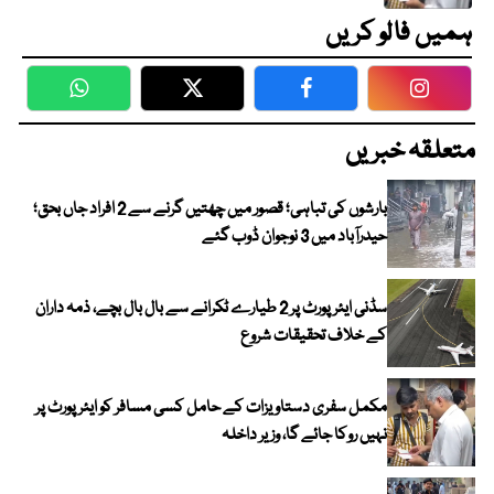
ہمیں فالو کریں
WhatsApp
Twitter
Facebook
Faceboo
متعلقہ خبریں
بارشوں کی تباہی؛ قصور میں چھتیں گرنے سے 2 افراد جاں بحق؛
حیدرآباد میں 3 نوجوان ڈوب گئے
سڈنی ایئرپورٹ پر 2 طیارے ٹکرانے سے بال بال بچے، ذمہ داران
کے خلاف تحقیقات شروع
مکمل سفری دستاویزات کے حامل کسی مسافر کو ایئرپورٹ پر
نہیں روکا جائے گا، وزیر داخلہ