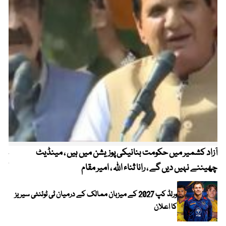
آزاد کشمیر میں حکومت بنانیکی پوزیشن میں ہیں ، مینڈیٹ
عوا
چھیننے نہیں دیں گے ، رانا ثناء اللہ ، امیر مقام
کم
ورلڈ کپ 2027 کے میزبان ممالک کے درمیان ٹی ٹوئنٹی سیریز
کا اعلان