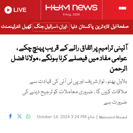
LIVE
9 Aug, 2026
صفحۂ اول
تازہ ترین
پاکستان
دنیا
ایران-اسرائیل جنگ
کھیل
انٹرٹینمنٹ
آئینی ترامیم پر اتفاق رائے کے قریب پہنچ چکے ،
عوامی مفاد میں فیصلے کرنا ہونگے ، مولانا فضل
الرحمن
بلاول بھٹو ، نواز شریف اور پی ٹی آئی کی قیادت سے
ملاقات کروں گا ، ضروری معاملات کو ترجیح دینے کی
ضرورت ہے
|
شائع
October 14, 2024 3:24 PM
Mehmood Ahmed