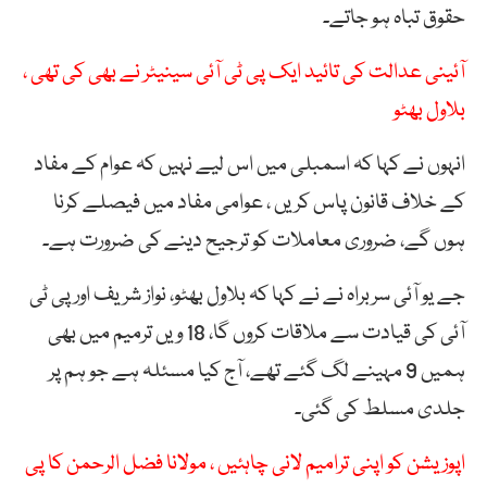
حقوق تباہ ہو جاتے۔
آئینی عدالت کی تائید ایک پی ٹی آئی سینیٹر نے بھی کی تھی ،
بلاول بھٹو
انہوں نے کہا کہ اسمبلی میں اس لیے نہیں کہ عوام کے مفاد
کے خلاف قانون پاس کریں ، عوامی مفاد میں فیصلے کرنا
ہوں گے، ضروری معاملات کو ترجیح دینے کی ضرورت ہے۔
جے یو آئی سربراہ نے نے کہا کہ بلاول بھٹو، نواز شریف اور پی ٹی
آئی کی قیادت سے ملاقات کروں گا، 18 ویں ترمیم میں بھی
ہمیں 9 مہینے لگ گئے تھے، آج کیا مسئلہ ہے جو ہم پر
جلدی مسلط کی گئی۔
اپوزیشن کو اپنی ترامیم لانی چاہئیں ، مولانا فضل الرحمن کا پی