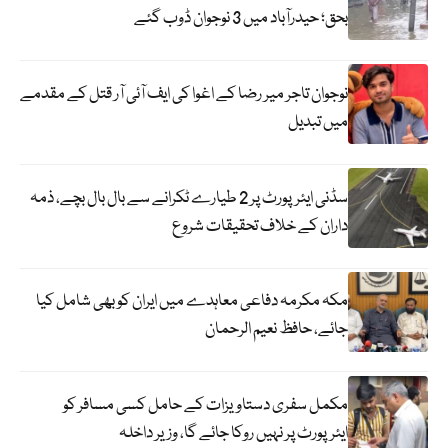
بحق؛ حیدرآباد میں 3 نوجوان ڈوب گئے
نوجوان تاجر میر رضا کے اغوا کی ایف آئی آر قتل کے مقدمے
میں تبدیل
سڈنی ایئرپورٹ پر 2 طیارے ٹکرانے سے بال بال بچے، ذمہ
داران کے خلاف تحقیقات شروع
مکہ مکرمہ دفاعی معاہدے میں ایران کو بھی شامل کیا
جائے، حافظ نعیم الرحمان
مکمل سفری دستاویزات کے حامل کسی مسافر کو
ایئرپورٹ پر نہیں روکا جائے گا، وزیر داخلہ