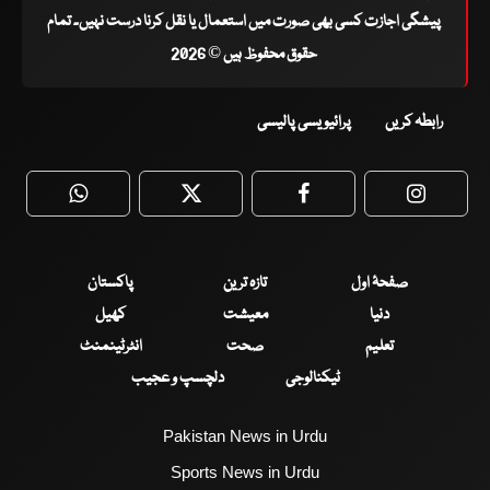
پیشگی اجازت کسی بھی صورت میں استعمال یا نقل کرنا درست نہیں۔ تمام
حقوق محفوظ ہیں © 2026
رابطہ کریں
پرائیویسی پالیسی
WhatsApp
Twitter
Facebook
Faceboo
صفحۂ اول
تازہ ترین
پاکستان
دنیا
معیشت
کھیل
تعلیم
صحت
انٹرٹینمنٹ
ٹیکنالوجی
دلچسپ و عجیب
Pakistan News in Urdu
Sports News in Urdu