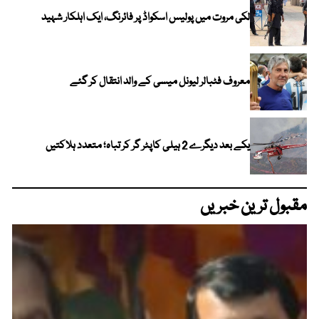
لکی مروت میں پولیس اسکواڈ پر فائرنگ، ایک اہلکار شہید
معروف فٹبالر لیونل میسی کے والد انتقال کر گئے
یکے بعد دیگرے 2 ہیلی کاپٹر گر کر تباہ؛ متعدد ہلاکتیں
مقبول ترین خبریں