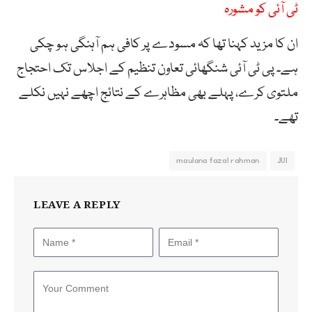
ٹی آئی کو مشورہ
ان کا مزید کہنا تھا کہ مسودے پر کافی ہم آہنگی ہو چکی
ہے۔ پی ٹی آئی شنگھائی تعاون تنظیم کے اجلاس تک احتجاج
ملتوی کرے، پہلے بھی مظاہرے کے نتائج اچھے نہیں نکلے
تھے۔
maulana fazal rahman
JUI
LEAVE A REPLY