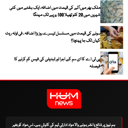
ملک بھر میں آٹے کی قیمت میں اضافہ، ایک ہفتے میں کئی
شہروں میں 20 کلو تھیلا 100 روپے تک مہنگا
سونے کی قیمت میں مسلسل تیسرے روز بڑا اضافہ ، فی تولہ ریٹ
کہاں تک جا پہنچا؟
پی ٹی اے کا ای سم کے اجرا اور تبدیلی کی فیس کم کرنے کا
فیصلہ
ہم نیوز پر شائع یا نشر ہونے والا مواد ادارتی ٹیم کی کاوش ہے۔ اس مواد کو بغیر