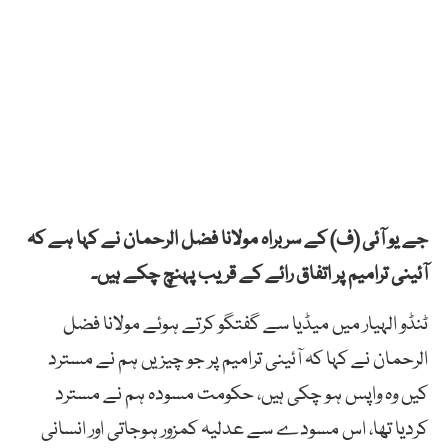
جے یو آئی (ف) کے سربراہ مولانا فضل الرحمان نے کہا ہے کہ
آئینی ترامیم پر اتفاق رائے کے قریب پہنچ چکے ہیں۔
ٹنڈو الہیار میں میڈیا سے گفتگو کرتے ہوئے مولانا فضل
الرحمان نے کہا کہ آئینی ترامیم پر جو چیزیں ہم نے مسترد
کیں وہ واپس ہو چکی ہیں، حکومت مسودہ ہم نے مسترد
کردیا تھا، اس مسودے سے عدلیہ کمزور ہوجاتی اور انسانی