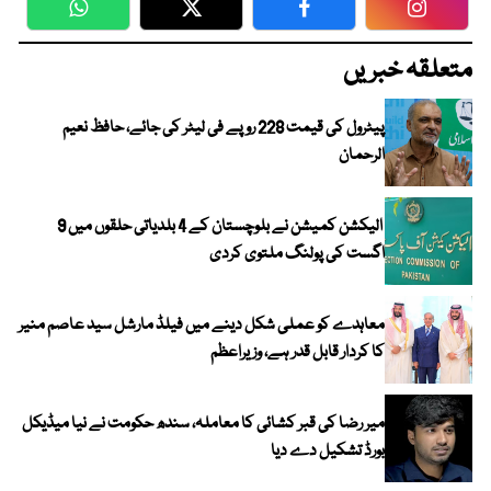
WhatsApp
Twitter
Facebook
Faceboo
متعلقہ خبریں
پیٹرول کی قیمت 228 روپے فی لیٹر کی جائے، حافظ نعیم
الرحمان
الیکشن کمیشن نے بلوچستان کے 4 بلدیاتی حلقوں میں 9
اگست کی پولنگ ملتوی کردی
معاہدے کو عملی شکل دینے میں فیلڈ مارشل سید عاصم منیر
کا کردار قابل قدر ہے، وزیراعظم
میر رضا کی قبر کشائی کا معاملہ، سندھ حکومت نے نیا میڈیکل
بورڈ تشکیل دے دیا