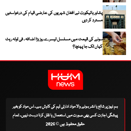
پشاور ہائیکورٹ نے افغان شہریوں کی عارضی قیام کی درخواستیں
مسترد کر دیں
سونے کی قیمت میں مسلسل تیسرے روز بڑا اضافہ ، فی تولہ ریٹ
کہاں تک جا پہنچا؟
ہم نیوز پر شائع یا نشر ہونے والا مواد ادارتی ٹیم کی کاوش ہے۔ اس مواد کو بغیر
پیشگی اجازت کسی بھی صورت میں استعمال یا نقل کرنا درست نہیں۔ تمام
حقوق محفوظ ہیں © 2026