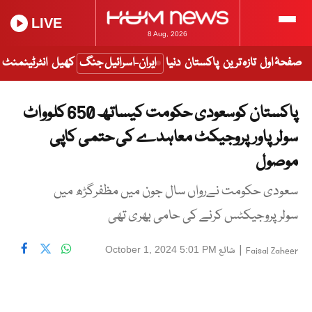
LIVE
8 Aug, 2026
صفحۂ اول
تازہ ترین
پاکستان
دنیا
ایران-اسرائیل جنگ
کھیل
انٹرٹینمنٹ
پاکستان کوسعودی حکومت کیساتھ 650 کلوواٹ
سولرپاورپروجیکٹ معاہدے کی حتمی کاپی
موصول
سعودی حکومت نےرواں سال جون میں مظفرگڑھ میں
سولرپروجیکٹس کرنے کی حامی بھری تھی
|
شائع
October 1, 2024 5:01 PM
Faisal Zaheer