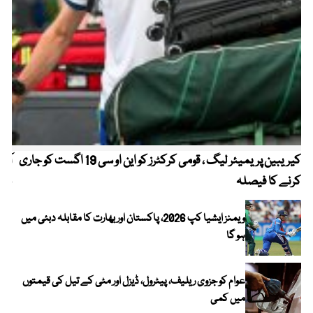
کیریبین پریمیئر لیگ ، قومی کرکٹرز کو این او سی 19 اگست کو جاری
آز
کرنے کا فیصلہ
چھی
ویمنز ایشیا کپ 2026، پاکستان اور بھارت کا مقابلہ دبئی میں
ہو گا
عوام کو جزوی ریلیف، پیٹرول، ڈیزل اور مٹی کے تیل کی قیمتوں
میں کمی