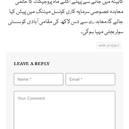
کابینہ میں جانے سے پہلے اگلے ماہ پروجیکٹ کا حتمی
معاہدہ خصوصی سرمایہ کاری کونسل میٹنگ میں پیش کیا
جائے گا،معاہدے سے دس لاکھ کی مقامی آبادی کو سستی
سولر بجلی مہیا ہوگی۔
solar project
LEAVE A REPLY