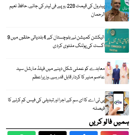
پیٹرول کی قیمت 228 روپے فی لیٹر کی جائے، حافظ نعیم
الرحمان
الیکشن کمیشن نے بلوچستان کے 4 بلدیاتی حلقوں میں 9
اگست کی پولنگ ملتوی کردی
معاہدے کو عملی شکل دینے میں فیلڈ مارشل سید
عاصم منیر کا کردار قابل قدر ہے، وزیراعظم
پی ٹی اے کا ای سم کے اجرا اور تبدیلی کی فیس کم کرنے کا
فیصلہ
ہمیں فالو کریں