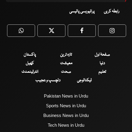
رابطہ کریں
پرائیویسی پالیسی
WhatsApp
Twitter
Facebook
Faceboo
صفحۂ اول
تازہ ترین
پاکستان
دنیا
معیشت
کھیل
تعلیم
صحت
انٹرٹینمنٹ
ٹیکنالوجی
دلچسپ و عجیب
Pakistan News in Urdu
Sports News in Urdu
Business News in Urdu
Tech News in Urdu