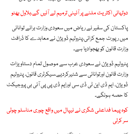
دوتہائی اکثریت ملنے پر آئینی ترمیم لے آئیں گے،بلاول بھٹو
پاکستان کی سفیر نے ریاض میں سعودی وزارت برائے توانائی
میں رپورٹ جمع کرائی،پٹرولیم ڈویژن نے معاہدے کا ڈرافٹ
وزارت قانون کو بھجوادیا ہے۔
پٹرولیم ڈویژن نے سعودی عرب سے موصول تمام دستاویزات
وزارت قانون اورتوانائی سے شئیرکردیے،سیکرٹری قانون، پٹرولیم
ڈویژن، ایم ڈی این ٹی ڈی سی اورایم ڈی پی پی آئی بی پروجیکٹ
کا حصہ ہونگے۔
کوہ پیما فداعلی شگری نے نیپال میں واقع چوری مناسلو چوٹی
سر کرلی