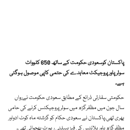
پاکستان کوسعودی حکومت کے ساتھ 650 کلوواٹ
سولرپاورپروجیکٹ معاہدے کی حتمی کاپی موصول ہوگئی
ہے۔
حکومتی سفارتی ذرائع کے مطابق سعودی حکومت نےرواں
سال جون میں مظفرگڑھ میں سولرپروجیکٹس کرنے کی حامی
بھری تھی،پاکستان نے سعودی حکام کو گزشتہ ماہ کوٹ ادواور
مظفرگڑھ پاورپلانٹس کی فیزیبیلٹی رپورٹ بھجوائی تھی۔