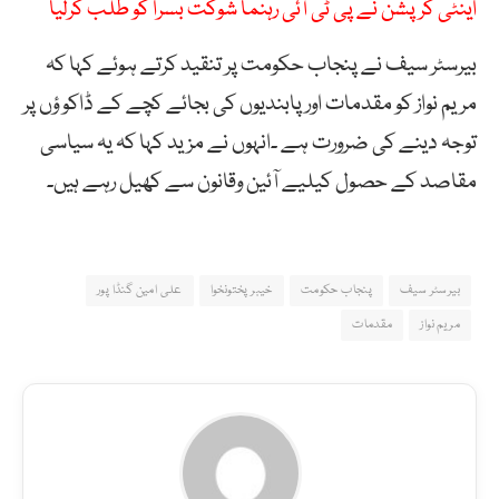
اینٹی کرپشن نے پی ٹی آئی رہنما شوکت بسرا کو طلب کرلیا
بیرسٹر سیف نے پنجاب حکومت پر تنقید کرتے ہوئے کہا کہ
مریم نواز کو مقدمات اور پابندیوں کی بجائے کچے کے ڈاکو ؤں پر
توجہ دینے کی ضرورت ہے ۔انہوں نے مزید کہا کہ یہ سیاسی
مقاصد کے حصول کیلیے آئین وقانون سے کھیل رہے ہیں۔
بیرسٹر سیف
پنجاب حکومت
خیبر پختونخوا
علی امین گنڈا پور
مریم نواز
مقدمات