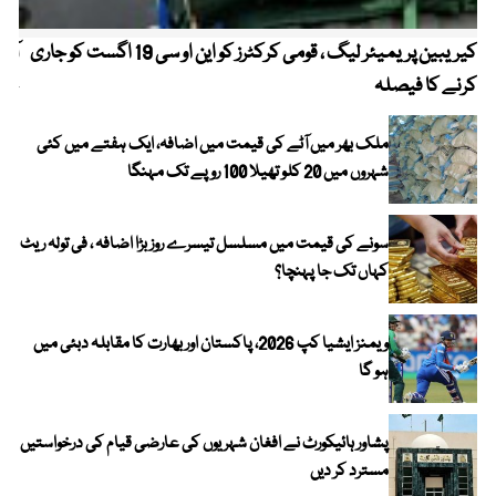
کیریبین پریمیئر لیگ ، قومی کرکٹرز کو این او سی 19 اگست کو جاری
آز
کرنے کا فیصلہ
چھی
ملک بھر میں آٹے کی قیمت میں اضافہ، ایک ہفتے میں کئی
شہروں میں 20 کلو تھیلا 100 روپے تک مہنگا
سونے کی قیمت میں مسلسل تیسرے روز بڑا اضافہ ، فی تولہ ریٹ
کہاں تک جا پہنچا؟
ویمنز ایشیا کپ 2026، پاکستان اور بھارت کا مقابلہ دبئی میں
ہو گا
پشاور ہائیکورٹ نے افغان شہریوں کی عارضی قیام کی درخواستیں
مسترد کر دیں