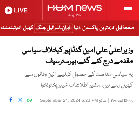
LIVE
8 Aug, 2026
صفحۂ اول
تازہ ترین
پاکستان
دنیا
ایران-اسرائیل جنگ
کھیل
انٹرٹینمنٹ
وزیر اعلیٰ علی امین گنڈاپور کیخلاف سیاسی
مقدمے درج کئے گئے، بیرسٹرسیف
یہ سیاسی مقاصد کے حصول کیلیے آئین وقانون سے
کھیل رہے ہیں، مشیر اطلاعات خیبرپختونخوا
|
شائع
September 24, 2024 5:23 PM
Arshad Khan