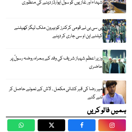
شہداء اور غازیوں کو سول ایوارڈز دینے کی منظوری
پی سی بی نے قومی کرکٹرز کو بیرون ملک لیگز کھیلنے
کیلئے این او سی جاری کر دیئے
وزیر اعظم شہباز شریف کی وفد کے ہمراہ روضہ رسولؐ پر
حاضری
میر رضا کی قبر کشائی مکمل ، لاش کے نمونے حاصل کر
لئے گئے
ہمیں فالو کریں
WhatsApp
Twitter
Facebook
Faceboo