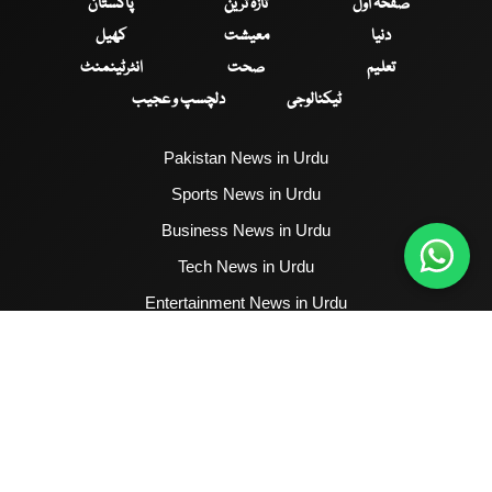
صفحۂ اول
تازہ ترین
پاکستان
دنیا
معیشت
کھیل
تعلیم
صحت
انٹرٹینمنٹ
ٹیکنالوجی
دلچسپ و عجیب
Pakistan News in Urdu
Sports News in Urdu
Business News in Urdu
Tech News in Urdu
Entertainment News in Urdu
Health News in Urdu
Hum News English
2017 - 2026 © All Copyrights Reserved