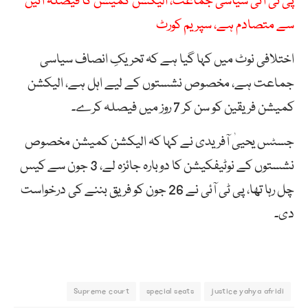
پی ٹی آئی سیاسی جماعت، الیکشن کمیشن کا فیصلہ آئین
سے متصادم ہے، سپریم کورٹ
اختلافی نوٹ میں کہا گیا ہے کہ تحریکِ انصاف سیاسی
جماعت ہے، مخصوص نشستوں کے لیے اہل ہے، الیکشن
کمیشن فریقین کو سن کر 7 روز میں فیصلہ کرے۔
جسٹس یحییٰ آفریدی نے کہا کہ الیکشن کمیشن مخصوص
نشستوں کے نوٹیفکیشن کا دوبارہ جائزہ لے، 3 جون سے کیس
چل رہا تھا، پی ٹی آئی نے 26 جون کو فریق بننے کی درخواست
دی۔
Supreme court
special seats
justice yahya afridi