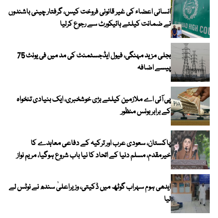
انسانی اعضاء کی غیر قانونی فروخت کیس، گرفتار چینی باشندوں
نے ضمانت کیلئے ہائیکورٹ سے رجوع کرلیا
بجلی مزید مہنگی، فیول ایڈجسٹمنٹ کی مد میں فی یونٹ 75
پیسے اضافہ
پی آئی اے ملازمین کیلئے بڑی خوشخبری، ایک بنیادی تنخواہ
کے برابر بونس منظور
پاکستان، سعودی عرب اور ترکیہ کے دفاعی معاہدے کا
خیرمقدم، مسلم دنیا کے اتحاد کا نیا باب شروع ہوگیا، مریم نواز
ایدھی ہوم سہراب گوٹھ میں ڈکیتی، وزیراعلیٰ سندھ نے نوٹس لے
لیا