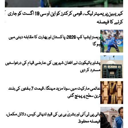
کیریبین پریمیئر لیگ ، قومی کرکٹرز کو این او سی 19 اگست کو جاری
آز
کرنے کا فیصلہ
چھی
ویمنز ایشیا کپ 2026، پاکستان اور بھارت کا مقابلہ دبئی میں
ہو گا
پشاور ہائیکورٹ نے افغان شہریوں کی عارضی قیام کی درخواستیں
مسترد کر دیں
عالمی مارکیٹ میں سونا مزید مہنگا ، قیمت 7 ہفتوں کی بلند
ترین سطح پر پہنچ گئی
بانی پی ٹی آئی اور بشریٰ بی بی کی قیدِ تنہائی کیس، دلائل مکمل،
فیصلہ محفوظ