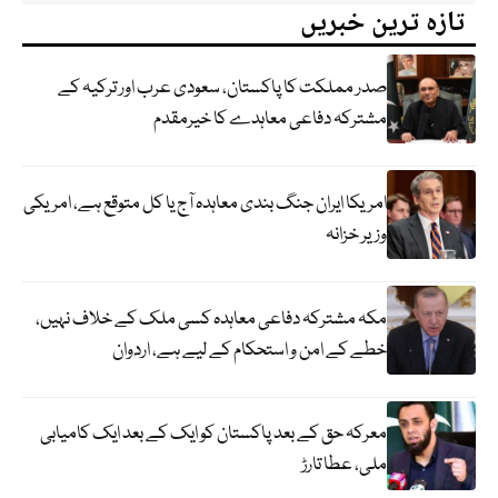
تازہ ترین خبریں
صدر مملکت کا پاکستان، سعودی عرب اور ترکیہ کے
مشترکہ دفاعی معاہدے کا خیرمقدم
امریکا ایران جنگ بندی معاہدہ آج یا کل متوقع ہے، امریکی
وزیر خزانہ
مکہ مشترکہ دفاعی معاہدہ کسی ملک کے خلاف نہیں،
خطے کے امن و استحکام کے لیے ہے، اردوان
معرکہ حق کے بعد پاکستان کو ایک کے بعد ایک کامیابی
ملی، عطا تارڑ