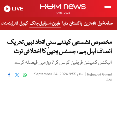
LIVE
7 Aug, 2026
صفحۂ اول
تازہ ترین
پاکستان
دنیا
ایران-اسرائیل جنگ
کھیل
انٹرٹینمنٹ
مخصوص نشستوں کیلئے سنی اتحاد نہیں تحریک
انصاف اہل ہے ، جسٹس یحییٰ کا اختلافی نوٹ
الیکشن کمیشن فریقین کو سن کر 7 روز میں فیصلہ کرے
|
شائع
September 24, 2024 9:55
Mehmood Ahmed
AM