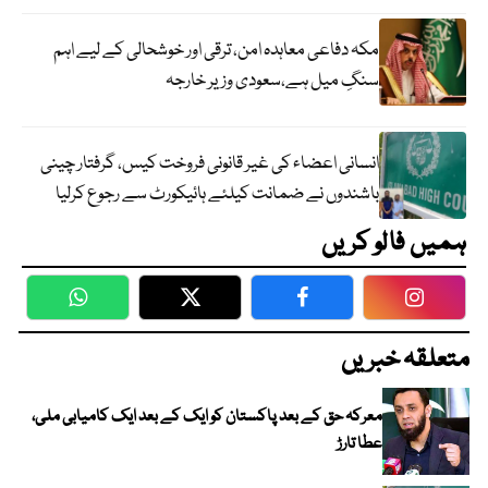
مکہ دفاعی معاہدہ امن، ترقی اور خوشحالی کے لیے اہم
سنگِ میل ہے،سعودی وزیر خارجہ
انسانی اعضاء کی غیر قانونی فروخت کیس، گرفتار چینی
باشندوں نے ضمانت کیلئے ہائیکورٹ سے رجوع کرلیا
ہمیں فالو کریں
WhatsApp
Twitter
Facebook
Faceboo
متعلقہ خبریں
معرکہ حق کے بعد پاکستان کو ایک کے بعد ایک کامیابی ملی،
عطا تارڑ