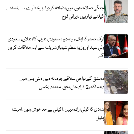
جنگی صلاحیتوں میں اضافہ کر دیا ، ہر خطرے سے نمٹنے
کیلئے تیار ہیں ، ایرانی فوج
ترک صدر کا ایک روزہ دورہ سعودی عرب کا اعلان، سعودی
ولی عہد اور وزیراعظم شہباز شریف سے اہم ملاقات کریں
گے
دمشق کے نواحی علاقے جرمانہ میں منی بس میں
دھماکہ، 2 افراد جاں بحق، متعدد زخمی
شادی کا کوئی ارادہ نہیں، اکیلی بے حد خوش ہوں، امیشا
پٹیل