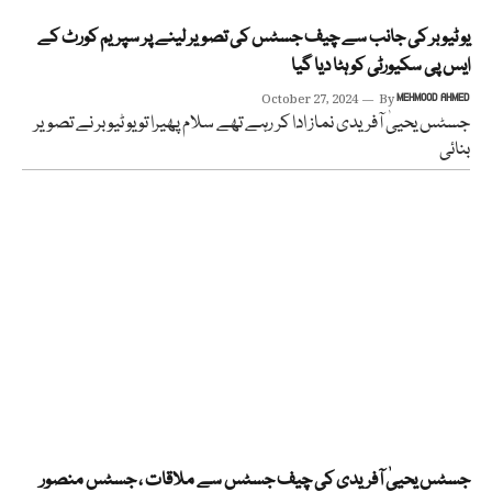
یو ٹیوبر کی جانب سے چیف جسٹس کی تصویر لینے پر سپریم کورٹ کے
ایس پی سکیورٹی کو ہٹا دیا گیا
October 27, 2024
By
MEHMOOD AHMED
جسٹس یحییٰ آفریدی نماز ادا کر رہے تھے سلام پھیرا تو یو ٹیوبر نے تصویر
بنائی
جسٹس یحییٰ آفریدی کی چیف جسٹس سے ملاقات ، جسٹس منصور