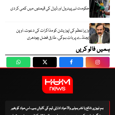
حکومت نے پیٹرول اور ڈیزل کی قیمتوں میں کمی کر دی
وزیراعظم کی اپوزیشن کو مذاکرات کی دعوت، اوپن
ایجنڈے پر بات ہوگی، طارق فضل چودھری
ہمیں فالو کریں
WhatsApp
Twitter
Facebook
Faceboo
ہم نیوز پر شائع یا نشر ہونے والا مواد ادارتی ٹیم کی کاوش ہے۔ اس مواد کو بغیر