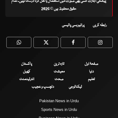
پیشگی اجازت کسی بھی صورت میں استعمال یا نقل کرنا درست نہیں۔ تمام
حقوق محفوظ ہیں © 2026
رابطہ کریں
پرائیویسی پالیسی
WhatsApp
Twitter
Facebook
Faceboo
صفحۂ اول
تازہ ترین
پاکستان
دنیا
معیشت
کھیل
تعلیم
صحت
انٹرٹینمنٹ
ٹیکنالوجی
دلچسپ و عجیب
Pakistan News in Urdu
Sports News in Urdu