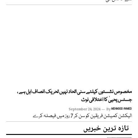
مخصوص نشستوں کیلئے سنی اتحاد نہیں تحریک انصاف اہل ہے ،
جسٹس یحییٰ کا اختلافی نوٹ
September 24, 2024
By
MEHMOOD AHMED
الیکشن کمیشن فریقین کو سن کر 7 روز میں فیصلہ کرے
تازہ ترین خبریں