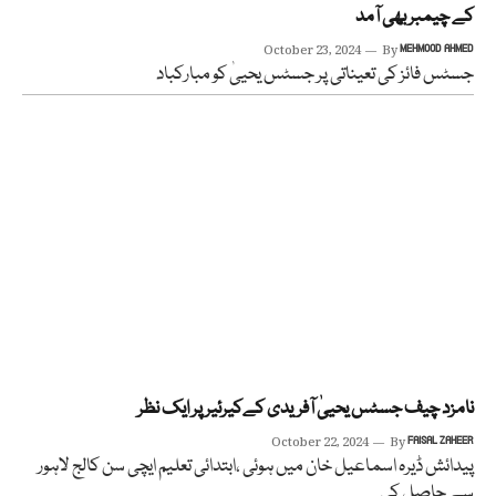
کے چیمبر بھی آمد
October 23, 2024
By
MEHMOOD AHMED
جسٹس فائز کی تعیناتی پر جسٹس یحییٰ کو مبارکباد
نامزد چیف جسٹس یحییٰ آفریدی کےکیرئیر پر ایک نظر
October 22, 2024
By
FAISAL ZAHEER
پیدائش ڈیرہ اسماعیل خان میں ہوئی ،ابتدائی تعلیم ایچی سن کالج لاہور
سے حاصل کی