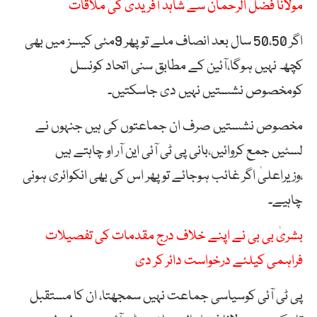
مولانا فضل الرحمان سے شاہد آفریدی کی ملاقات
اگر 50،50 سال بعد انصاف ملے تو پھر 9مئی کیسز میں بھی
کچھ نہیں ہوگا،آئین کے مطابق سنی اتحاد کونسل
کومخصوص نشستیں نہیں دی جاسکتیں۔
مخصوص نشستیں صرف ان جماعتوں کی ہیں جنہوں نے
لسٹیں جمع کروائیں،بانی پی ٹی آئی این آر او چاہتے ہیں
،وزیراعلیٰ اگر غائب ہوجائے تو پھر اس کی بھی انکوائری ہونی
چاہیے۔
بشریٰ بی بی نے اپنے خلاف درج مقدمات کی تفصیلات
فراہمی کیلئے درخواست دائر کر دی
پی ٹی آئی کوسیاسی جماعت نہیں سمجھتا، ان کا مستقبل