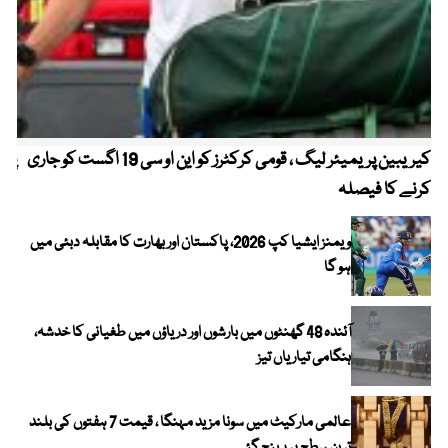
کیریبین پریمیئر لیگ ، قومی کرکٹرز کو این او سی 19 اگست کو جاری
پیٹ
کرنے کا فیصلہ
ویمنز ایشیا کپ 2026، پاکستان اور بھارت کا مقابلہ دبئی میں
ہو گا
آئندہ 48 گھنٹوں میں بارشوں اور دریاؤں میں طغیانی کا خدشہ،
ہنگامی تیاریاں تیز
عالمی مارکیٹ میں سونا مزید مہنگا ، قیمت 7 ہفتوں کی بلند