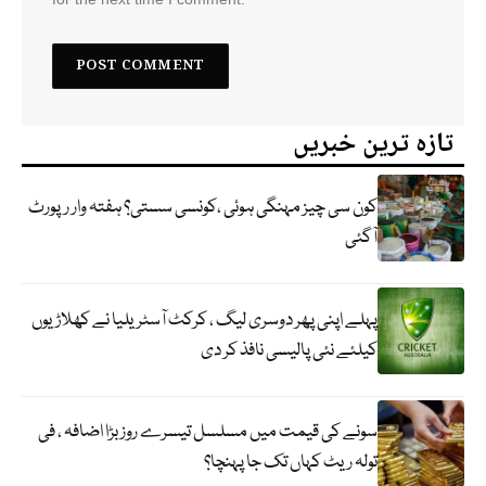
تازہ ترین خبریں
کون سی چیز مہنگی ہوئی ،کونسی سستی؟ ہفتہ وار رپورٹ
آگئی
پہلے اپنی پھر دوسری لیگ ، کرکٹ آسٹریلیا نے کھلاڑیوں
کیلئے نئی پالیسی نافذ کر دی
سونے کی قیمت میں مسلسل تیسرے روز بڑا اضافہ ، فی
تولہ ریٹ کہاں تک جا پہنچا؟