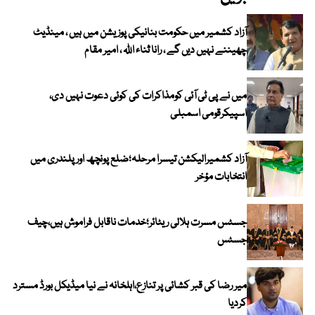
آزاد کشمیر میں حکومت بنانیکی پوزیشن میں ہیں ، مینڈیٹ
چھیننے نہیں دیں گے ، رانا ثناء اللہ ، امیر مقام
میں نے پی ٹی آئی کومذاکرات کی کوئی دعوت نہیں دی،
اسپیکرقومی اسمبلی
آزاد کشمیرالیکشن تیسرا مرحلہ؛ضلع پونچھ اور پلندری میں
انتخابات مؤخر
جسٹس مسرت ہلالی ریٹائر؛خدمات ناقابل فراموش ہیں،چیف
جسٹس
میر رضا کی قبر کشائی پر تنازع،اہلخانہ نے نیا میڈیکل بورڈ مسترد
کردیا