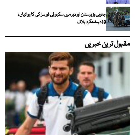
جنوبی وزیرستان اور دیر میں سکیورٹی فورسز کی کارروائیاں ،
10دہشتگرد ہلاک
مقبول ترین خبریں