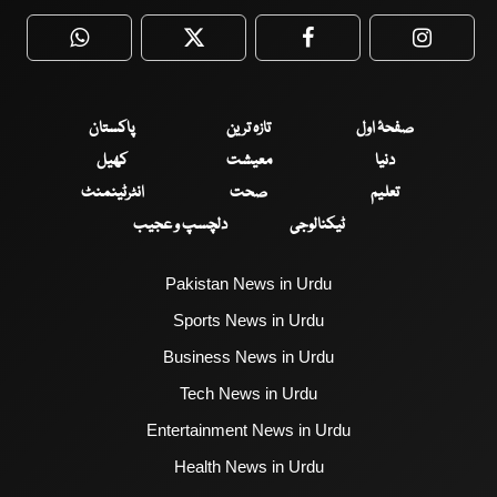
WhatsApp
Twitter
Facebook
Faceboo
صفحۂ اول
تازہ ترین
پاکستان
دنیا
معیشت
کھیل
تعلیم
صحت
انٹرٹینمنٹ
ٹیکنالوجی
دلچسپ و عجیب
Pakistan News in Urdu
Sports News in Urdu
Business News in Urdu
Tech News in Urdu
Entertainment News in Urdu
Health News in Urdu