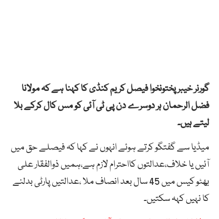
گورنر خیبرپختونخوا فیصل کریم کنڈی کا کہنا ہے کہ مولانا
فضل الرحمان ہر دوسرے دن پی ٹی آئی کو مس کال کرکے بلا
لیتے ہیں۔
میڈیا سے گفتگو کرتے ہوئے انہوں نے کہا کہ فیصلے حق میں
آئیں یا خلاف،عدالتوں کااحترام لازم ہے،ہمیں ذوالفقار علی
بھٹو کیس میں 45 سال بعد انصاف ملا ،عدالتیں پارٹی بدلنے
کا نہیں کہہ سکتیں۔