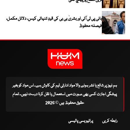
ترین سطح پر پہنچ گئی
بانی پی ٹی آئی اور بشریٰ بی بی کی قیدِ تنہائی کیس، دلائل مکمل،
فیصلہ محفوظ
ہم نیوز پر شائع یا نشر ہونے والا مواد ادارتی ٹیم کی کاوش ہے۔ اس مواد کو بغیر
پیشگی اجازت کسی بھی صورت میں استعمال یا نقل کرنا درست نہیں۔ تمام
حقوق محفوظ ہیں © 2026
رابطہ کریں
پرائیویسی پالیسی