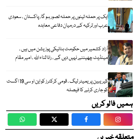
ایک پر حملہ تینوں پر حملہ تصور ہو گا، پاکستان ، سعودی
عرب اور ترکیہ کے درمیان دفاعی معاہدہ
آزاد کشمیر میں حکومت بنانیکی پوزیشن میں ہیں ،
مینڈیٹ چھیننے نہیں دیں گے ، رانا ثناء اللہ ، امیر مقام
کیریبین پریمیئر لیگ ، قومی کرکٹرز کو این او سی 19 اگست
کو جاری کرنے کا فیصلہ
ہمیں فالو کریں
WhatsApp
Twitter
Facebook
Faceboo
متعلقہ خبریں