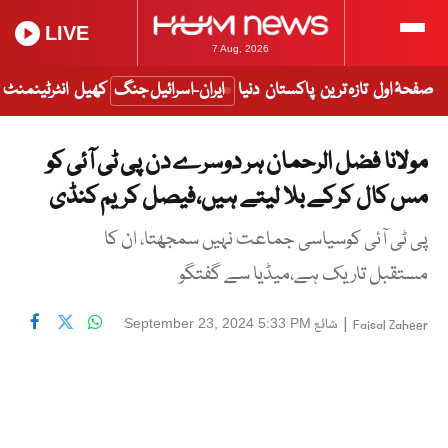
LIVE
7 Aug, 2026
صفحۂ اول
تازہ ترین
پاکستان
دنیا
ایران-اسرائیل جنگ
کھیل
انٹرٹینمنٹ
مولانا فضل الرحمان ہر دوسرے دن پی ٹی آئی کو
مس کال کرکے بلا لیتے ہیں،فیصل کریم کنڈی
پی ٹی آئی کوسیاسی جماعت نہیں سمجھتا، ان کا
مستقبل تاریک ہے،میڈیا سے گفتگو
|
شائع
September 23, 2024 5:33 PM
Faisal Zaheer