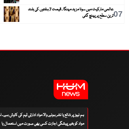
عالمی مارکیٹ میں سونا مزید مہنگا ، قیمت 7 ہفتوں کی بلند
07
ترین سطح پر پہنچ گئی
ہم نیوز پر شائع یا نشر ہونے والا مواد ادارتی ٹیم کی کاوش ہے۔ 
مواد کو بغیر پیشگی اجازت کسی بھی صورت میں استعمال یا