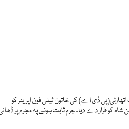
تھارٹی(پی ڈی اے) کی خاتون ٹیلی فون اپریٹر کو
 شاہ کو قرار دے دیا۔ جرم ثابت ہونے پہ مجرم پر ڈھائی