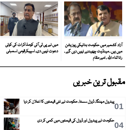
میں نے پی ٹی آئی کومذاکرات کی کوئی
آزاد کشمیر میں حکومت بنانیکی پوزیشن
دعوت نہیں دی، اسپیکرقومی اسمبلی
میں ہیں ، مینڈیٹ چھیننے نہیں دیں گے ،
رانا ثناء اللہ ، امیر مقام
مقبول ترین خبریں
پیٹرول مہنگا، ڈیزل سستا، حکومت نے نئی قیمتوں کا اعلان کر دیا
01
حکومت نے پیٹرول اور ڈیزل کی قیمتوں میں کمی کر دی
04