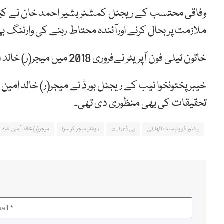
وفاقی محتسب کے ریجنل کمشنر بشیر احمد خان نے کیس ک
ملازمت پر بحال کرنے اورآئندہ محتاط رہنے کی وارننگ 
خاتون ٹیلی فون آپریٹر نےفروری 2018 میں میجر(ر) خالد امین شاہ کے خلاف کیس دائر کیا تھا۔
خیبر پختونخوا نیب کے ریجنل بورڈ نے میجر(ر) خالد امین
تحقیقات کی بھی منظوری دی تھی۔
پشاور ڈویلپمنٹ اتھارٹی
پی ڈی اے
ریٹائر میجر کو سزا
میجر(ر) خالد آمین شاہ