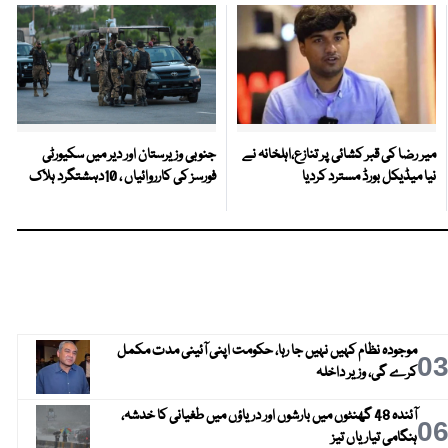
میر رضا کی قبر کشائی پر تنازع،اہلخانہ نے
جنوبی وزیرستان اور دیر میں سکیورٹی
نیا میڈیکل بورڈ مسترد کردیا
فورسز کی کارروائیاں ، 10دہشتگرد ہلاک
موجودہ نظام کہیں نہیں جا رہا، حکومت اپنی آئینی مدت مکمل
0
کرے گی، وزیر داخلہ
آئندہ 48 گھنٹوں میں بارشوں اور دریاؤں میں طغیانی کا خدشہ،
0
ہنگامی تیاریاں تیز