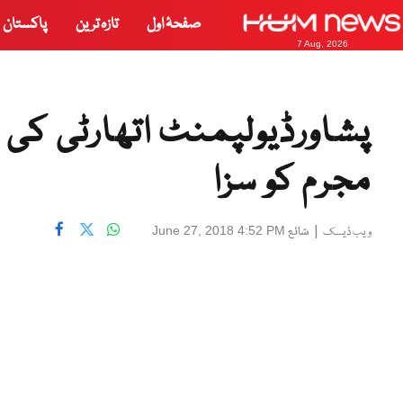
صفحۂ اول
تازہ ترین
پاکستان
7 Aug, 2026
پشاورڈیولپمنٹ اتھارٹی کی خا
مجرم کو سزا
|
شائع
June 27, 2018 4:52 PM
ویب ڈیسک