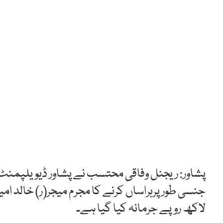
پشاور: ریجنل وفاقی محتسب نے پشاور ڈیویلپمنٹ ا
جنسی طور پرہراساں کرنے کا مجرم میجر(ر) خالد امین
لاکھ روپے جرمانہ کیا گیا ہے۔