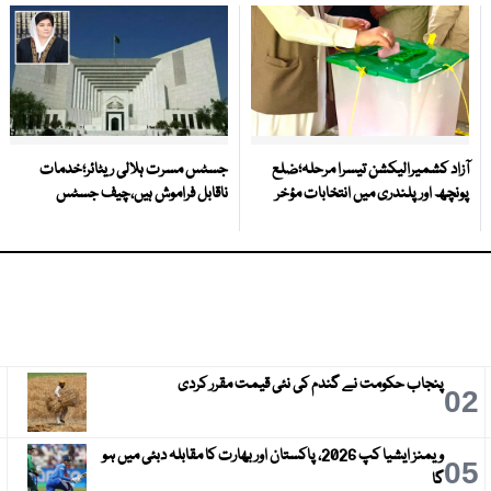
آزاد کشمیرالیکشن تیسرا مرحلہ؛ضلع
جسٹس مسرت ہلالی ریٹائر؛خدمات
پونچھ اور پلندری میں انتخابات مؤخر
ناقابل فراموش ہیں،چیف جسٹس
پنجاب حکومت نے گندم کی نئی قیمت مقرر کردی
3
02
ویمنز ایشیا کپ 2026، پاکستان اور بھارت کا مقابلہ دبئی میں ہو
6
05
گا