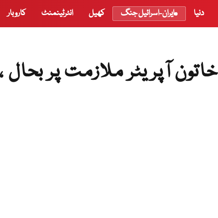
دنیا
ایران-اسرائیل جنگ
کھیل
انٹرٹینمنٹ
کاروبار
تون آپریٹر ملازمت پر بحال ،