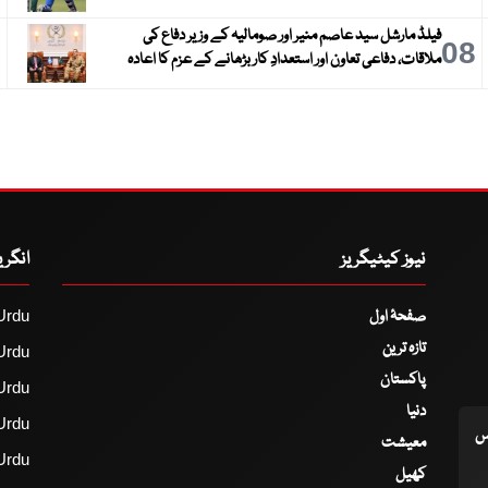
فیلڈ مارشل سید عاصم منیر اور صومالیہ کے وزیر دفاع کی
9
08
ملاقات، دفاعی تعاون اور استعدادِ کار بڑھانے کے عزم کا اعادہ
نیوز کیٹیگریز
انگر
صفحۂ اول
Urdu
تازہ ترین
Urdu
پاکستان
Urdu
دنیا
Urdu
اس
معیشت
Urdu
کھیل