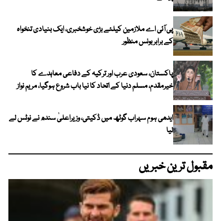
پی آئی اے ملازمین کیلئے بڑی خوشخبری، ایک بنیادی تنخواہ
کے برابر بونس منظور
پاکستان، سعودی عرب اور ترکیہ کے دفاعی معاہدے کا
خیرمقدم، مسلم دنیا کے اتحاد کا نیا باب شروع ہوگیا، مریم نواز
ایدھی ہوم سہراب گوٹھ میں ڈکیتی، وزیراعلیٰ سندھ نے نوٹس لے
لیا
مقبول ترین خبریں