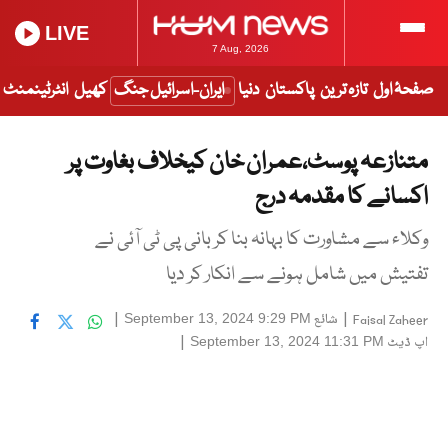
LIVE
7 Aug, 2026
صفحۂ اول
تازہ ترین
پاکستان
دنیا
ایران-اسرائیل جنگ
کھیل
انٹرٹینمنٹ
متنازعہ پوسٹ،عمران خان کیخلاف بغاوت پر
اکسانے کا مقدمہ درج
وکلاء سے مشاورت کا بہانہ بنا کر بانی پی ٹی آئی نے
تفتیش میں شامل ہونے سے انکار کر دیا
|
شائع
|
September 13, 2024 9:29 PM
Faisal Zaheer
اپ ڈیٹ
|
September 13, 2024 11:31 PM