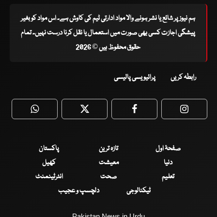
ہم نیوز پر شائع یا نشر ہونے والا مواد ادارتی ٹیم کی کاوش ہے۔ اس مواد کو بغیر
پیشگی اجازت کسی بھی صورت میں استعمال یا نقل کرنا درست نہیں۔ تمام
حقوق محفوظ ہیں © 2026
رابطہ کریں
پرائیویسی پالیسی
WhatsApp
Twitter
Facebook
Faceboo
صفحۂ اول
تازہ ترین
پاکستان
دنیا
معیشت
کھیل
تعلیم
صحت
انٹرٹینمنٹ
ٹیکنالوجی
دلچسپ و عجیب
Pakistan News in Urdu