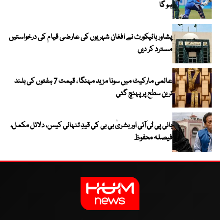
ہو گا
پشاور ہائیکورٹ نے افغان شہریوں کی عارضی قیام کی درخواستیں
مسترد کر دیں
عالمی مارکیٹ میں سونا مزید مہنگا ، قیمت 7 ہفتوں کی بلند
ترین سطح پر پہنچ گئی
بانی پی ٹی آئی اور بشریٰ بی بی کی قیدِ تنہائی کیس، دلائل مکمل،
فیصلہ محفوظ