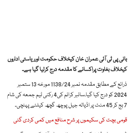
بانی پی ٹی آئی عمران خان کیخلاف حکومت اورریاستی اداروں
کیخلاف بغاوت پراکسانے کا مقدمہ درج کرلیا گیا ہے۔
ذرائع کے مطابق مقدمہ نمبر 1138/24 مورخہ 13 ستمبر
2024 کو درج کیا گیا،سائبر کرائم کی4 رکنی ٹیم جمعہ کی شام
7 بج کر 45 منٹ پر اڈیالہ جیل پوچھ گچھ کیلئے پہنچی۔
قومی بچت کی سکیموں پر شرح منافع میں کمی کردی گئی