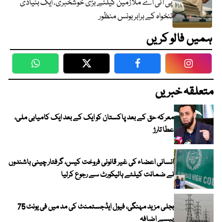
پی آئی اے ملازمین کیلئے بڑی خوشخبری، ایک بنیادی
تنخواہ کے برابر بونس منظور
ہمیں فالو کریں
WhatsApp
Twitter
Facebook
Faceboo
متعلقہ خبریں
معرکہ حق کے بعد پاکستان کو ایک کے بعد ایک کامیابی ملی،
عطا تارڑ
انسانی اعضاء کی غیر قانونی فروخت کیس، گرفتار چینی باشندوں
نے ضمانت کیلئے ہائیکورٹ سے رجوع کرلیا
بجلی مزید مہنگی، فیول ایڈجسٹمنٹ کی مد میں فی یونٹ 75
پیسے اضافہ