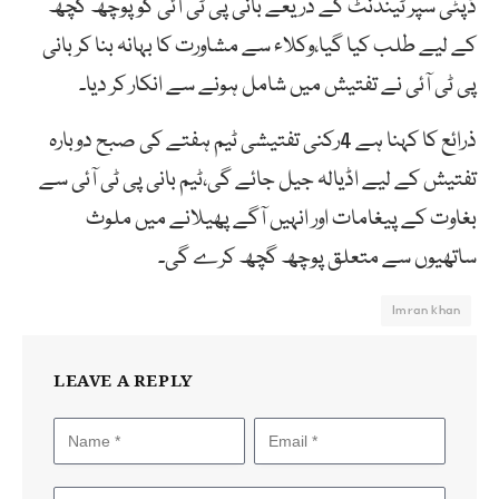
ڈپٹی سپر ٹینڈنٹ کے ذریعے بانی پی ٹی آئی کو پوچھ گچھ
کے لیے طلب کیا گیا،وکلاء سے مشاورت کا بہانہ بنا کر بانی
پی ٹی آئی نے تفتیش میں شامل ہونے سے انکار کر دیا۔
ذرائع کا کہنا ہے 4رکنی تفتیشی ٹیم ہفتے کی صبح دوبارہ
تفتیش کے لیے اڈیالہ جیل جائے گی،ٹیم بانی پی ٹی آئی سے
بغاوت کے پیغامات اور انہیں آگے پھیلانے میں ملوث
ساتھیوں سے متعلق پوچھ گچھ کرے گی۔
Imran khan
LEAVE A REPLY