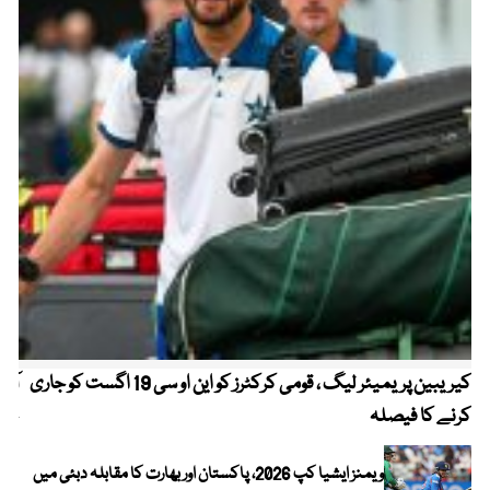
کیریبین پریمیئر لیگ ، قومی کرکٹرز کو این او سی 19 اگست کو جاری
آز
کرنے کا فیصلہ
چھی
ویمنز ایشیا کپ 2026، پاکستان اور بھارت کا مقابلہ دبئی میں