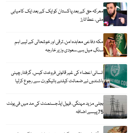
معرکہ حق کے بعد پاکستان کو ایک کے بعد ایک کامیابی
ملی، عطا تارڑ
مکہ دفاعی معاہدہ امن، ترقی اور خوشحالی کے لیے اہم
سنگِ میل ہے،سعودی وزیر خارجہ
انسانی اعضاء کی غیر قانونی فروخت کیس، گرفتار چینی
باشندوں نے ضمانت کیلئے ہائیکورٹ سے رجوع کرلیا
بجلی مزید مہنگی، فیول ایڈجسٹمنٹ کی مد میں فی یونٹ
75 پیسے اضافہ