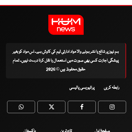
ہم نیوز پر شائع یا نشر ہونے والا مواد ادارتی ٹیم کی کاوش ہے۔ اس مواد کو بغیر
پیشگی اجازت کسی بھی صورت میں استعمال یا نقل کرنا درست نہیں۔ تمام
حقوق محفوظ ہیں © 2026
رابطہ کریں
پرائیویسی پالیسی
WhatsApp
Twitter
Facebook
Faceboo
صفحۂ اول
تازہ ترین
پاکستان