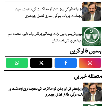
وزیراعظم کی اپوزیشن کو مذاکرات کی دعوت، اوپن
ایجنڈے پر بات ہوگی، طارق فضل چودھری
بیوروکریسی میں بڑے پیمانے پر تقرر و تبادلے، متعدد اہم
عہدوں پر نئی تعیناتیاں
ہمیں فالو کریں
WhatsApp
Twitter
Facebook
Faceboo
متعلقہ خبریں
وزیراعظم کی اپوزیشن کو مذاکرات کی دعوت، اوپن ایجنڈے پر
بات ہوگی، طارق فضل چودھری