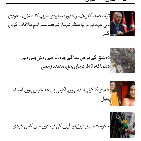
ترک صدر کا ایک روزہ دورہ سعودی عرب کا اعلان، سعودی
ولی عہد اور وزیراعظم شہباز شریف سے اہم ملاقات کریں
گے
دمشق کے نواحی علاقے جرمانہ میں منی بس میں
دھماکہ، 2 افراد جاں بحق، متعدد زخمی
شادی کا کوئی ارادہ نہیں، اکیلی بے حد خوش ہوں، امیشا
پٹیل
حکومت نے پیٹرول اور ڈیزل کی قیمتوں میں کمی کر دی