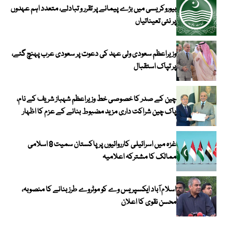
بیوروکریسی میں بڑے پیمانے پر تقرر و تبادلے، متعدد اہم عہدوں
پر نئی تعیناتیاں
وزیراعظم سعودی ولی عہد کی دعوت پر سعودی عرب پہنچ گئے،
پر تپاک استقبال
چین کے صدر کا خصوصی خط وزیراعظم شہباز شریف کے نام،
پاک چین شراکت داری مزید مضبوط بنانے کے عزم کا اظہار
غزہ میں اسرائیلی کارروائیوں پر پاکستان سمیت 8 اسلامی
ممالک کا مشترکہ اعلامیہ
اسلام آباد ایکسپریس وے کو موٹروے طرز بنانے کا منصوبہ،
محسن نقوی کا اعلان