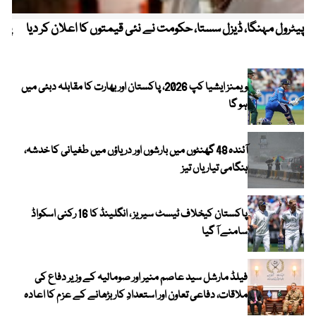
پیٹرول مہنگا، ڈیزل سستا، حکومت نے نئی قیمتوں کا اعلان کر دیا
پنج
ویمنز ایشیا کپ 2026، پاکستان اور بھارت کا مقابلہ دبئی میں
ہو گا
آئندہ 48 گھنٹوں میں بارشوں اور دریاؤں میں طغیانی کا خدشہ،
ہنگامی تیاریاں تیز
پاکستان کیخلاف ٹیسٹ سیریز ، انگلینڈ کا 16 رکنی اسکواڈ
سامنے آ گیا
فیلڈ مارشل سید عاصم منیر اور صومالیہ کے وزیر دفاع کی
ملاقات، دفاعی تعاون اور استعدادِ کار بڑھانے کے عزم کا اعادہ