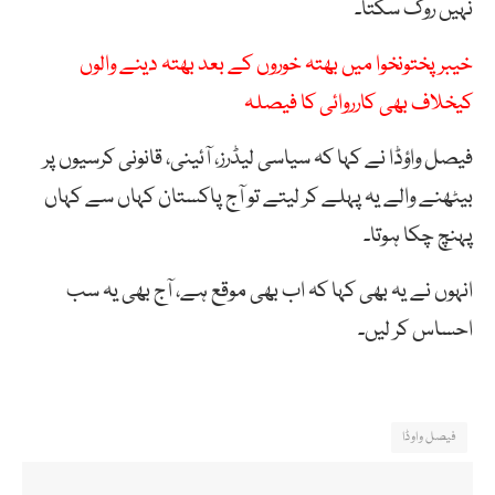
نہیں روک سکتا۔
خیبرپختونخوا میں بھتہ خوروں کے بعد بھتہ دینے والوں
کیخلاف بھی کارروائی کا فیصلہ
فیصل واؤڈا نے کہا کہ سیاسی لیڈرز، آئینی، قانونی کرسیوں پر
بیٹھنے والے یہ پہلے کر لیتے تو آج پاکستان کہاں سے کہاں
پہنچ چکا ہوتا۔
انہوں نے یہ بھی کہا کہ اب بھی موقع ہے، آج بھی یہ سب
احساس کر لیں۔
فیصل واوڈا