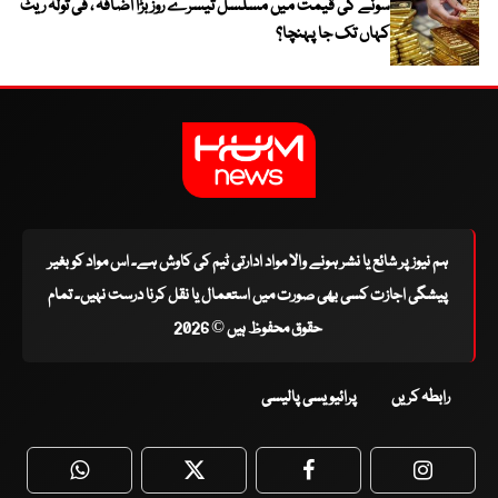
سونے کی قیمت میں مسلسل تیسرے روز بڑا اضافہ ، فی تولہ ریٹ
کہاں تک جا پہنچا؟
ہم نیوز پر شائع یا نشر ہونے والا مواد ادارتی ٹیم کی کاوش ہے۔ اس مواد کو بغیر
پیشگی اجازت کسی بھی صورت میں استعمال یا نقل کرنا درست نہیں۔ تمام
حقوق محفوظ ہیں © 2026
رابطہ کریں
پرائیویسی پالیسی
WhatsApp
Twitter
Facebook
Faceboo