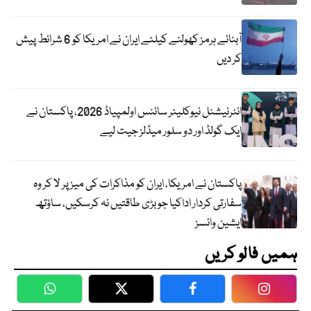
آبنائے ہرمز کھولنے کیلئے ایران نے امریکا کو 6 شرائط پیش
کر دیں
انٹرنیشنل نیوکلیئر سائنس اولمپیاڈ 2026، پاکستان نے
ایک گولڈ اور دو سلور میڈلز جیت لیے
پاکستان نے امریکا، ایران کو مذاکرات کی میز پر لا کر وہ
سفارتی کردار اداکیا جو بڑی طاقتیں نہ کرسکیں، ساؤتھ
ایشین وائسز
ہمیں فالو کریں
WhatsApp
Twitter
Facebook
Faceboo