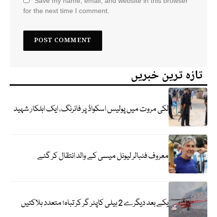
Save my name, email, and website in this browser
for the next time I comment.
تازہ ترین خبریں
لکی مروت میں پولیس اسکواڈ پر فائرنگ، ایک اہلکار شہید
معروف فٹبالر لیونل میسی کے والد انتقال کر گئے
یکے بعد دیگرے 2 ہیلی کاپٹر گر کر تباہ؛ متعدد ہلاکتیں