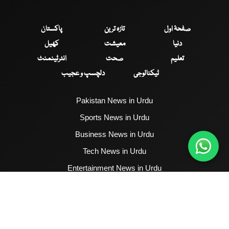
صفحۂ اول
تازہ ترین
پاکستان
دنیا
معیشت
کھیل
تعلیم
صحت
انٹرٹینمنٹ
ٹیکنالوجی
دلچسپ و عجیب
Pakistan News in Urdu
Sports News in Urdu
Business News in Urdu
Tech News in Urdu
Entertainment News in Urdu
Health News in Urdu
Hum News English