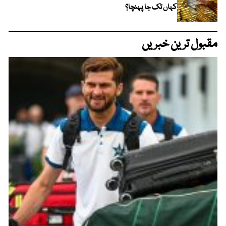
کہاں تک جا پہنچا؟
مقبول ترین خبریں