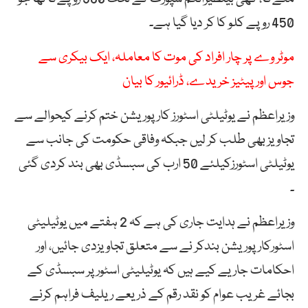
450 روپے کلو کا کر دیا گیا ہے۔
موٹر وے پر چار افراد کی موت کا معاملہ، ایک بیکری سے
جوس اور پیٹیز خریدے، ڈرائیور کا بیان
وزیراعظم نے یوٹیلٹی اسٹورز کارپوریشن ختم کرنے کیحوالے سے
تجاویز بھی طلب کر لیں جبکہ وفاقی حکومت کی جانب سے
یوٹیلٹی اسٹورزکیلئے 50 ارب کی سبسڈی بھی بند کردی گئی
۔
وزیراعظم نے ہدایت جاری کی ہے کہ 2 ہفتے میں یوٹیلیٹی
اسٹورکارپوریشن بندکر نے سے متعلق تجاویزدی جائیں، اور
احکامات جاریے کیے ہیں کہ یوٹیلیٹی اسٹور پر سبسڈی کے
بجائے غریب عوام کو نقد رقم کے ذریعے ریلیف فراہم کرنے