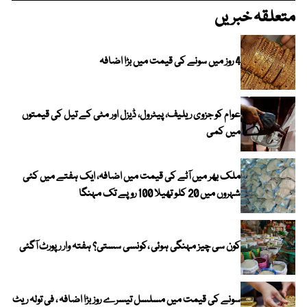
متعلقہ خبریں
4 روز میں سونے کی قیمت میں بڑا اضافہ
عوام کو جزوی ریلیف، پیٹرول، ڈیزل اور مٹی کے تیل کی قیمتوں
میں کمی
ملک بھر میں آٹے کی قیمت میں اضافہ، ایک ہفتے میں کئی
شہروں میں 20 کلو تھیلا 100 روپے تک مہنگا
کون سی چیز مہنگی ہوئی ،کونسی سستی؟ ہفتہ وار رپورٹ آگئی
سونے کی قیمت میں مسلسل تیسرے روز بڑا اضافہ ، فی تولہ ریٹ