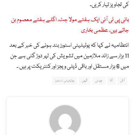
کی تجاویز تیار کریں۔
بانی پی ٹی آئی ایک ہفتے مولا جٹ، اگلے ہفتے معصوم بن
جاتے ہیں، عظمی بخاری
انتظامیہ نے کہا کہ یوٹیلیٹی اسٹورز بند ہونے کی خبر کے بعد
11 ہزار سے زائد ملازمین میں تشویش کی لہر دوڑ گئی ہے جن
میں 6 ہزار مستقل اور باقی ڈیلی ویجز اور کنٹریکٹ پر ہیں ۔
آئل
آٹا
چینی
گھی
یوٹیلیٹی اسٹورز