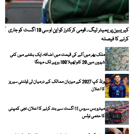
کیریبین پریمیئر لیگ ، قومی کرکٹرز کو این او سی 19 اگست کو جاری
آز
کرنے کا فیصلہ
چھی
ملک بھر میں آٹے کی قیمت میں اضافہ، ایک ہفتے میں کئی
شہروں میں 20 کلو تھیلا 100 روپے تک مہنگا
ورلڈ کپ 2027 کے میزبان ممالک کے درمیان ٹی ٹوئنٹی سیریز
کا اعلان
میٹرو بس سروس 11 اگست سے بند کرنے کا اعلان، نجی کمپنی
کا حتمی نوٹس