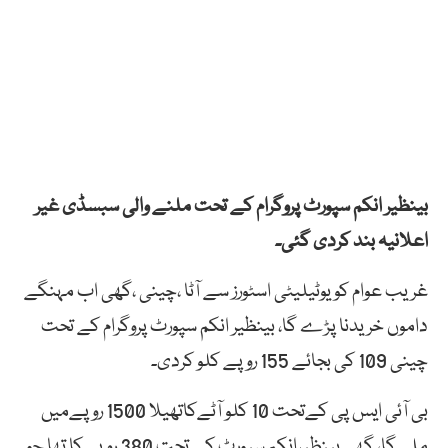
بینظیر انکم سپورٹ پروگرام کے تحت ملنے والی سبسڈی غیر
اعلانیہ بند کردی گئی۔
غریب عوام کو یوٹیلیٹی اسٹورز سے آٹا ،چینی ،گھی اب مہنگے
داموں خریدنا پڑے گا، بینظیر انکم سپورٹ پروگرام کے تحت
چینی 109 کی بجائے 155 روپے کلو کردی۔
بی آئی ایس پی کےتحت 10 کلو آٹےکاتھیلا 1500 روپےمیں
ملےگا، گھی بینظیرانکم سپورٹ کے تحت 380 روپےکا تھا جو