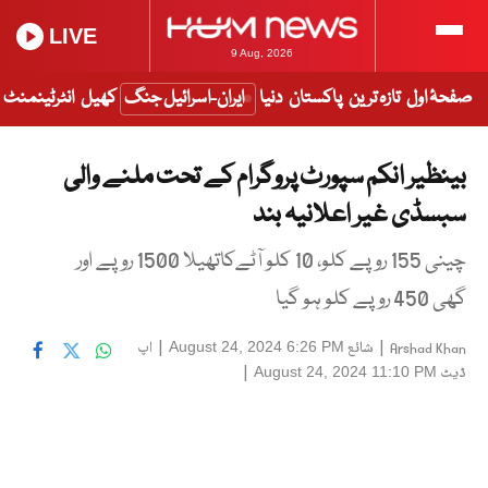
LIVE
9 Aug, 2026
صفحۂ اول
تازہ ترین
پاکستان
دنیا
ایران-اسرائیل جنگ
کھیل
انٹرٹینمنٹ
بینظیر انکم سپورٹ پروگرام کے تحت ملنے والی
سبسڈی غیر اعلانیہ بند
چینی 155 روپے کلو، 10 کلو آٹےکاتھیلا 1500 روپے اور
گھی 450 روپے کلو ہو گیا
|
شائع
|
اپ
August 24, 2024 6:26 PM
Arshad Khan
ڈیٹ
|
August 24, 2024 11:10 PM