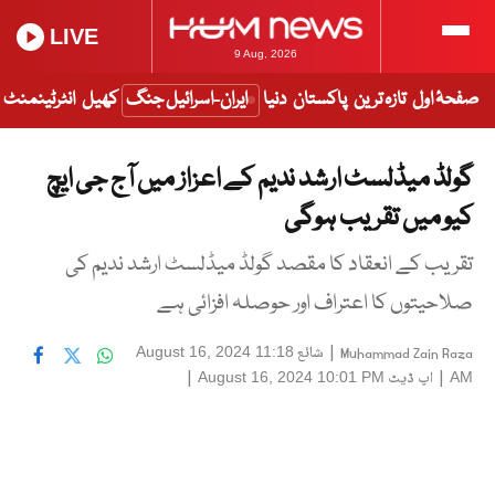
LIVE
9 Aug, 2026
صفحۂ اول
تازہ ترین
پاکستان
دنیا
ایران-اسرائیل جنگ
کھیل
انٹرٹینمنٹ
گولڈ میڈلسٹ ارشد ندیم کے اعزاز میں آج جی ایچ
کیو میں تقریب ہوگی
تقریب کے انعقاد کا مقصد گولڈ میڈلسٹ ارشد ندیم کی
صلاحیتوں کا اعتراف اور حوصلہ افزائی ہے
|
شائع
August 16, 2024 11:18
Muhammad Zain Raza
|
اپ ڈیٹ
|
August 16, 2024 10:01 PM
AM