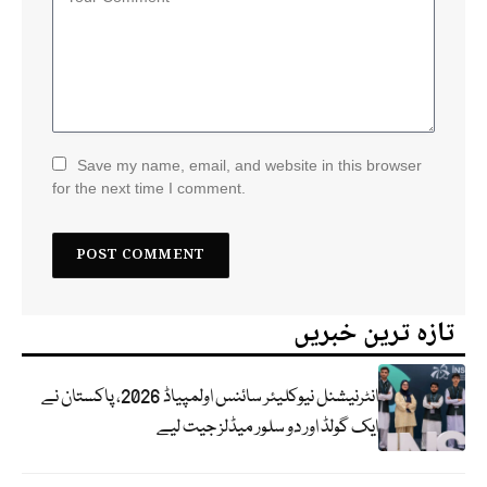
Save my name, email, and website in this browser
for the next time I comment.
تازہ ترین خبریں
انٹرنیشنل نیوکلیئر سائنس اولمپیاڈ 2026، پاکستان نے
ایک گولڈ اور دو سلور میڈلز جیت لیے