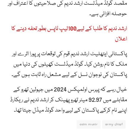
مقصد گولڈ میڈلسٹ ارشد ندیم کی صلاحیتوں کا اعتراف اور
حوصلہ افزائی ہے۔
ارشد ندیم کا طلبا کے لیے100لیپ ٹاپس بطور تحفہ دینے کا
اعلان
پاکستانی ایتھلیٹ ارشد ندیم قوم کی توقعات پر پورا اترے اور
ملک کا نام روشن کیا۔ گولڈ میڈلسٹ کھیلوں کی دنیا میں
پاکستان کی نوجوان نسل کے لیے مشعل راہ ثابت ہوں گے۔
خیال رہے کہ پیرس اولمپکس 2024 میں جیولین تھرو کے
مقابلے میں 92.97 میٹر تھرو پھینک کر ارشد ندیم نے ریکارڈ
اپنے نام کرکے پاکستان کے لیے واحد گولڈ میڈل جیتا تھا۔
asim munir
army chief