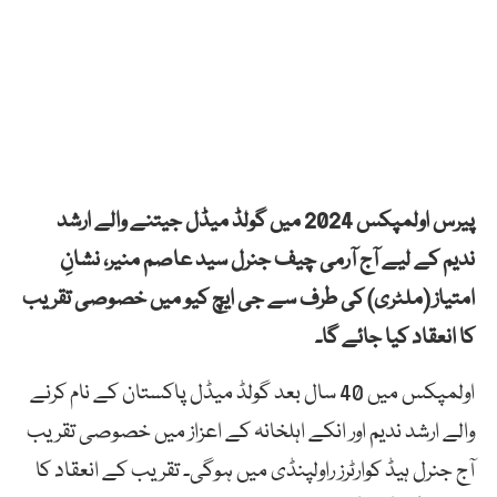
پیرس اولمپکس 2024 میں گولڈ میڈل جیتنے والے ارشد
ندیم کے لیے آج آرمی چیف جنرل سید عاصم منیر، نشانِ
امتیاز (ملٹری) کی طرف سے جی ایچ کیو میں خصوصی تقریب
کا انعقاد کیا جائے گا۔
اولمپکس میں 40 سال بعد گولڈ میڈل پاکستان کے نام کرنے
والے ارشد ندیم اور انکے اہلخانہ کے اعزاز میں خصوصی تقریب
آج جنرل ہیڈ کوارٹرز راولپنڈی میں ہوگی۔ تقریب کے انعقاد کا