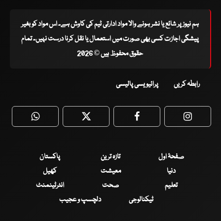
ہم نیوز پر شائع یا نشر ہونے والا مواد ادارتی ٹیم کی کاوش ہے۔ اس مواد کو بغیر
پیشگی اجازت کسی بھی صورت میں استعمال یا نقل کرنا درست نہیں۔ تمام
حقوق محفوظ ہیں © 2026
رابطہ کریں
پرائیویسی پالیسی
WhatsApp
Twitter
Facebook
Faceboo
صفحۂ اول
تازہ ترین
پاکستان
دنیا
معیشت
کھیل
تعلیم
صحت
انٹرٹینمنٹ
ٹیکنالوجی
دلچسپ و عجیب