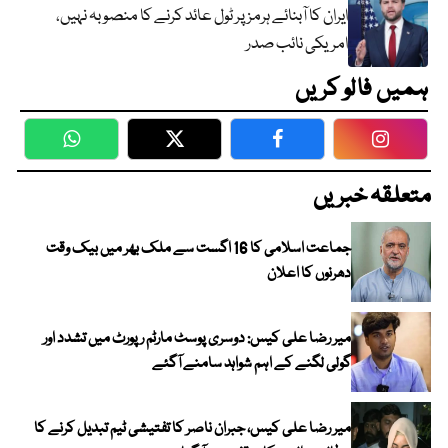
ایران کا آبنائے ہرمز پر ٹول عائد کرنے کا منصوبہ نہیں،
امریکی نائب صدر
ہمیں فالو کریں
WhatsApp
Twitter
Facebook
Faceboo
متعلقہ خبریں
جماعت اسلامی کا 16 اگست سے ملک بھر میں بیک وقت
دھرنوں کا اعلان
میر رضا علی کیس: دوسری پوسٹ مارٹم رپورٹ میں تشدد اور
گولی لگنے کے اہم شواہد سامنے آگئے
میر رضا علی کیس، جبران ناصر کا تفتیشی ٹیم تبدیل کرنے کا