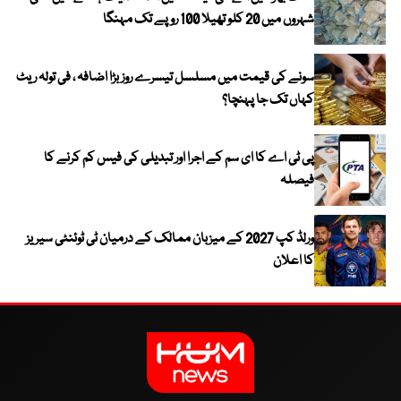
شہروں میں 20 کلو تھیلا 100 روپے تک مہنگا
سونے کی قیمت میں مسلسل تیسرے روز بڑا اضافہ ، فی تولہ ریٹ
کہاں تک جا پہنچا؟
پی ٹی اے کا ای سم کے اجرا اور تبدیلی کی فیس کم کرنے کا
فیصلہ
ورلڈ کپ 2027 کے میزبان ممالک کے درمیان ٹی ٹوئنٹی سیریز
کا اعلان