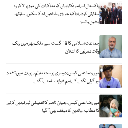
پاکستان نے امریکا، ایران کو مذاکرات کی میز پر لا کر وہ
سفارتی کردار اداکیا جو بڑی طاقتیں نہ کرسکیں، ساؤتھ
ایشین وائسز
جماعت اسلامی کا 16 اگست سے ملک بھر میں بیک
وقت دھرنوں کا اعلان
میر رضا علی کیس: دوسری پوسٹ مارٹم رپورٹ میں تشدد
اور گولی لگنے کے اہم شواہد سامنے آگئے
میر رضا علی کیس، جبران ناصر کا تفتیشی ٹیم تبدیل کرنے
کا مطالبہ، والدین کا موقف بھی آ گیا