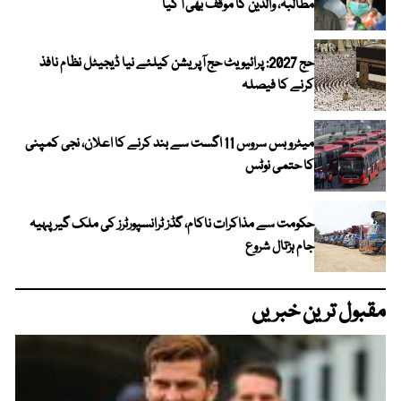
مطالبہ، والدین کا موقف بھی آ گیا
حج 2027: پرائیویٹ حج آپریشن کیلئے نیا ڈیجیٹل نظام نافذ
کرنے کا فیصلہ
میٹرو بس سروس 11 اگست سے بند کرنے کا اعلان، نجی کمپنی
کا حتمی نوٹس
حکومت سے مذاکرات ناکام، گڈز ٹرانسپورٹرز کی ملک گیر پہیہ
جام ہڑتال شروع
مقبول ترین خبریں