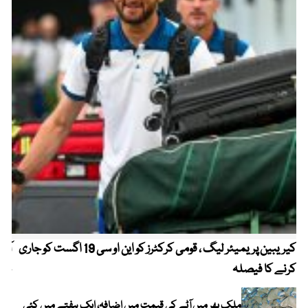
کیریبین پریمیئر لیگ ، قومی کرکٹرز کو این او سی 19 اگست کو جاری
آز
کرنے کا فیصلہ
چھی
ملک بھر میں آٹے کی قیمت میں اضافہ، ایک ہفتے میں کئی