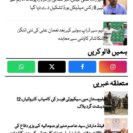
لیے 8 رکنی میڈیکل بورڈ تشکیل دے دیا گیا
ٹیم سے ڈراپ ہونے کے بعد نعمان علی کی نئی اننگز،
لنکاشائر کاؤنٹی سے معاہدہ
ہمیں فالو کریں
WhatsApp
Twitter
Facebook
Faceboo
متعلقہ خبریں
بلوچستان میں سیکیورٹی فورسز کی کامیاب کارروائیاں، 12
دہشت گرد ہلاک
فیلڈ مارشل سید عاصم منیر اور صومالیہ کے وزیر دفاع کی