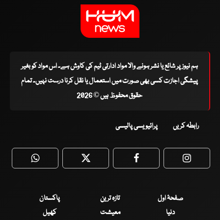
ہم نیوز پر شائع یا نشر ہونے والا مواد ادارتی ٹیم کی کاوش ہے۔ اس مواد کو بغیر
پیشگی اجازت کسی بھی صورت میں استعمال یا نقل کرنا درست نہیں۔ تمام
حقوق محفوظ ہیں © 2026
رابطہ کریں
پرائیویسی پالیسی
WhatsApp
Twitter
Facebook
Faceboo
صفحۂ اول
تازہ ترین
پاکستان
دنیا
معیشت
کھیل