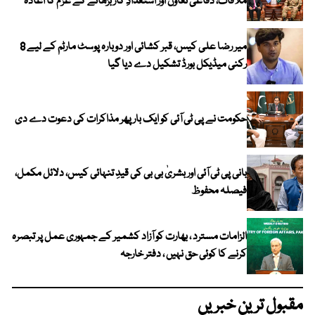
ملاقات، دفاعی تعاون اور استعدادِ کار بڑھانے کے عزم کا اعادہ
میر رضا علی کیس، قبر کشائی اور دوبارہ پوسٹ مارٹم کے لیے 8
رکنی میڈیکل بورڈ تشکیل دے دیا گیا
حکومت نے پی ٹی آئی کو ایک بارپھر مذاکرات کی دعوت دے دی
بانی پی ٹی آئی اور بشریٰ بی بی کی قیدِ تنہائی کیس، دلائل مکمل،
فیصلہ محفوظ
الزامات مسترد ، بھارت کو آزاد کشمیر کے جمہوری عمل پر تبصرہ
کرنے کا کوئی حق نہیں ، دفتر خارجہ
مقبول ترین خبریں