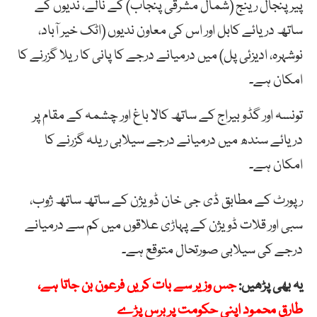
پیر پنجال رینج (شمال مشرقی پنجاب) کے نالے، ندیوں کے
ساتھ دریائے کابل اور اس کی معاون ندیوں (اٹک خیر آباد،
نوشہرہ، ادیزئی پل) میں درمیانے درجے کا پانی کا ریلا گزرنے کا
امکان ہے۔
تونسہ اور گڈو بیراج کے ساتھ کالا باغ اور چشمہ کے مقام پر
دریائے سندھ میں درمیانے درجے سیلابی ریلہ گزرنے کا
امکان ہے۔
رپورٹ کے مطابق ڈی جی خان ڈویژن کے ساتھ ساتھ ژوب،
سبی اور قلات ڈویژن کے پہاڑی علاقوں میں کم سے درمیانے
درجے کی سیلابی صورتحال متوقع ہے۔
یہ بھی پڑھیں:
جس وزیر سے بات کریں فرعون بن جاتا ہے،
طارق محمود اپنی حکومت پر برس پڑے