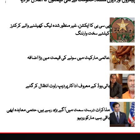
پیٹرول اور ڈیزل سستا، حکومت نے نئی قیمتوں کا اعلان کر دیا
پیٹ
پی سی بی کا ایکشن، غیر منظور شدہ لیگ کھیلنے والے کرکٹرز
کیلئے سخت وارننگ
عالمی مارکیٹ میں سونے کی قیمت میں بڑا اضافہ
بالی ووڈ کے معروف اداکار پردیپ راوت انتقال کر گئے
مذاکرات درست سمت میں آگے بڑھ رہے ہیں، حتمی معاہدہ ابھی
باقی ہے، مارکو روبیو