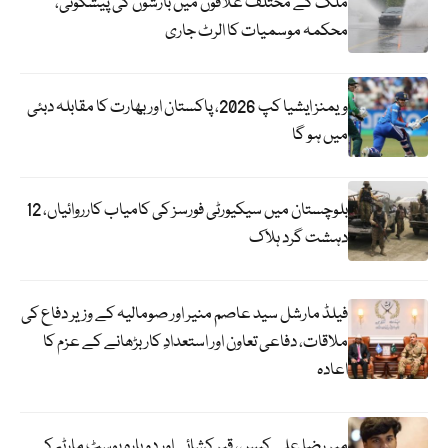
ملک کے مختلف علاقوں میں بارشوں کی پیشگوئی،
محکمہ موسمیات کا الرٹ جاری
ویمنز ایشیا کپ 2026، پاکستان اور بھارت کا مقابلہ دبئی
میں ہو گا
بلوچستان میں سیکیورٹی فورسز کی کامیاب کارروائیاں، 12
دہشت گرد ہلاک
فیلڈ مارشل سید عاصم منیر اور صومالیہ کے وزیر دفاع کی
ملاقات، دفاعی تعاون اور استعدادِ کار بڑھانے کے عزم کا
اعادہ
میر رضا علی کیس، قبر کشائی اور دوبارہ پوسٹ مارٹم کے