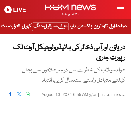
LIVE
6 Aug, 2026
صفحۂ اول
تازہ ترین
پاکستان
دنیا
ایران-اسرائیل جنگ
کھیل
انٹرٹینمنٹ
دریاؤں اور آبی ذخائر کی ہائیڈرولوجیکل آوٹ لک
رپورٹ جاری
عوام سیلاب کے خطرے سے دوچار علاقوں سے بچنے
کیلئے متبادل راستے استعمال کریں، انتباہ
|
شائع
August 13, 2024 6:55 AM
Ahmed Hussain