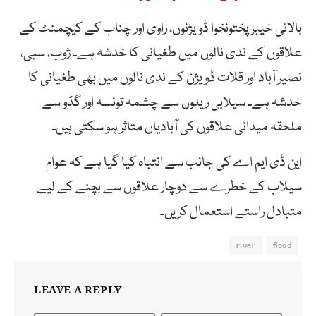
بالائی خیبرپختونخوا ڈویژنوں، راوی اور چناب کے کیچمنٹ کے
علاقوں کے ندی نالوں میں طغیانی کا خدشہ ہے۔ ژوب، سبی،
نصیر آباد اور قلات ڈویژن کے ندی نالوں میں بھی طغیانی کا
خدشہ ہے۔ سیلابی ریلوں سے چشمہ تونسہ اور گڈو سے
ملحقہ میدانی علاقوں کی آبادیاں متاثر ہو سکتی ہیں۔
این ڈی ایم اے کی جانب سے انتباہ کیا گیا ہے کہ عوام
سیلاب کے خطرے سے دوچار علاقوں سے بچنے کے لیے
متبادل راستے استعمال کریں۔
river
flood
LEAVE A REPLY