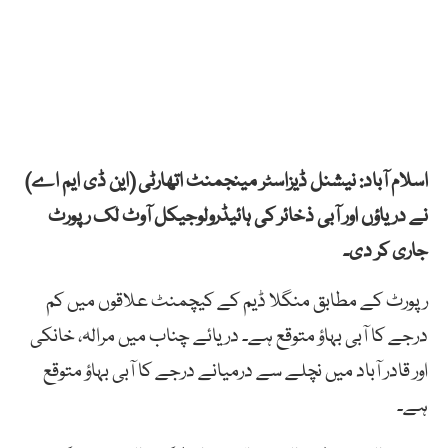
اسلام آباد: نیشنل ڈیزاسٹر مینجمنٹ اتھارٹی (این ڈی ایم اے)
نے دریاؤں اور آبی ذخائر کی ہائیڈرولوجیکل آوٹ لک رپورٹ
جاری کر دی۔
رپورٹ کے مطابق منگلا ڈیم کے کیچمنٹ علاقوں میں کم
درجے کا آبی بہاؤ متوقع ہے۔ دریائے چناب میں مرالہ، خانکی
اور قادر آباد میں نچلے سے درمیانے درجے کا آبی بہاؤ متوقع
ہے۔