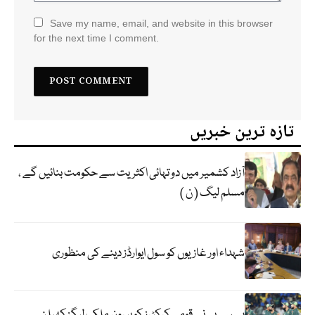
Save my name, email, and website in this browser
for the next time I comment.
تازہ ترین خبریں
آزاد کشمیر میں دو تہائی اکثریت سے حکومت بنائیں گے ،
مسلم لیگ ( ن )
شہداء اور غازیوں کو سول ایوارڈز دینے کی منظوری
پی سی بی نے قومی کرکٹرز کو بیرون ملک لیگز کھیلنے