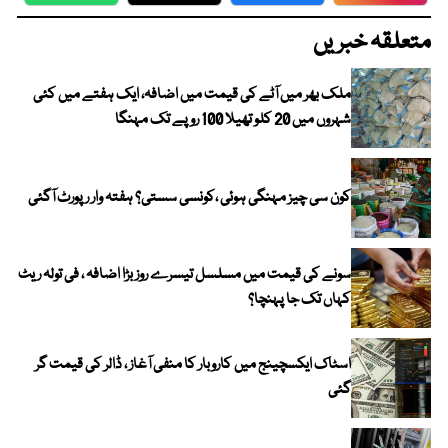
متعلقہ خبریں
ملک بھر میں آٹے کی قیمت میں اضافہ، ایک ہفتے میں کئی
شہروں میں 20 کلو تھیلا 100 روپے تک مہنگا
کون سی چیز مہنگی ہوئی ،کونسی سستی؟ ہفتہ وار رپورٹ آگئی
سونے کی قیمت میں مسلسل تیسرے روز بڑا اضافہ ، فی تولہ ریٹ
کہاں تک جا پہنچا؟
اسٹاک ایکسچینج میں کاروبار کا منفی آغاز ، ڈالر کی قیمت گر
گئی