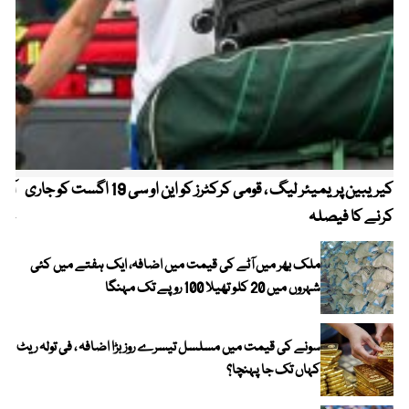
کیریبین پریمیئر لیگ ، قومی کرکٹرز کو این او سی 19 اگست کو جاری
آز
کرنے کا فیصلہ
چھی
ملک بھر میں آٹے کی قیمت میں اضافہ، ایک ہفتے میں کئی
شہروں میں 20 کلو تھیلا 100 روپے تک مہنگا
سونے کی قیمت میں مسلسل تیسرے روز بڑا اضافہ ، فی تولہ ریٹ
کہاں تک جا پہنچا؟