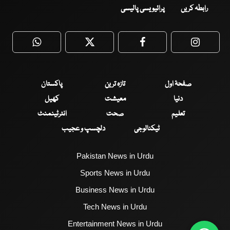
رابطہ کریں
پرائیویسی پالیسی
WhatsApp
Twitter
Facebook
Faceboo
صفحۂ اول
تازہ ترین
پاکستان
دنیا
معیشت
کھیل
تعلیم
صحت
انٹرٹینمنٹ
ٹیکنالوجی
دلچسپ و عجیب
Pakistan News in Urdu
Sports News in Urdu
Business News in Urdu
Tech News in Urdu
Entertainment News in Urdu