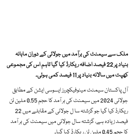
ملک سے سیمنٹ کی برآمد میں جولائی کے دوران ماہانہ
بنیاد پر 22 فیصد اضافہ ریکارڈ کیا گیا تاہم اس کی مجموعی
کھپت میں سالانہ بنیاد پر 11 فیصد کمی ہوئی۔
آل پاکستان سیمنٹ مینوفیکچررز ایسوسی ایشن کے مطابق
جولائی 2024 میں سیمنٹ کی بر آمد کا حجم 0.55 ملین ٹن
ریکارڈ کیا گیا جو گزشتہ سا ل جولائی کے مقابلے میں 22
فیصد زیادہ ہے، گزشتہ سال جولائی میں سیمنٹ کی بر آمد
کا حجم 0.45 ملین ٹن ریکارڈ کیا گیا۔