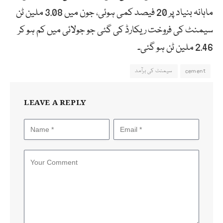
ماہانہ بنیاد پر 20 فیصد کمی ہوئی، جون میں 3.08 ملین ٹن
سیمنٹ کی فروخت ریکارڈ کی گئی جو جولائی میں کم ہو کر
2.46 ملین ٹن ہو گئی۔
cement
سیمنٹ کی برآمد
LEAVE A REPLY