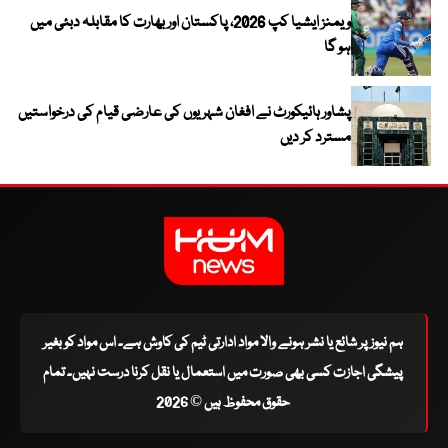
ویمنز ایشیا کپ 2026، پاکستان اور بھارت کا مقابلہ دبئی میں
ہو گا
پشاور ہائیکورٹ نے افغان شہریوں کی عارضی قیام کی درخواستیں
مسترد کر دیں
ہم نیوز پر شائع یا نشر ہونے والا مواد ادارتی ٹیم کی کاوش ہے۔ اس مواد کو بغیر
پیشگی اجازت کسی بھی صورت میں استعمال یا نقل کرنا درست نہیں۔ تمام
حقوق محفوظ ہیں © 2026