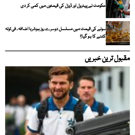
حکومت نے پیٹرول اور ڈیزل کی قیمتوں میں کمی کر دی
سونے کی قیمت میں مسلسل دوسرے روز ہوشربا اضافہ ، فی تولہ
کتنے کا ہو گیا؟
مقبول ترین خبریں