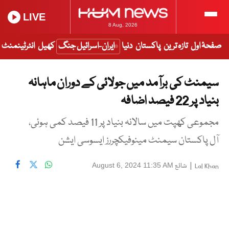
LIVE
8 Aug, 2026
صفحۂ اول
تازہ ترین
پاکستان
دنیا
ایران-اسرائیل جنگ
کھیل
انٹرٹینمنٹ
سیمنٹ کی برآمد میں جولائی کے دوران ماہانہ
بنیاد پر 22 فیصد اضافہ
مجموعی کھپت میں سالانہ بنیاد پر 11 فیصد کمی ہوئی،
آل پاکستان سیمنٹ مینوفیکچررز ایسوسی ایشن
|
شائع
August 6, 2024 11:35 AM
Lal Khan