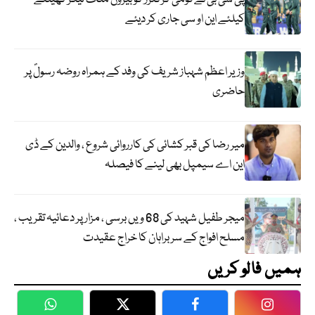
کیلئے این او سی جاری کر دیئے
وزیر اعظم شہباز شریف کی وفد کے ہمراہ روضہ رسولؐ پر
حاضری
میر رضا کی قبر کشائی کی کارروائی شروع ، والدین کے ڈی
این اے سیمپل بھی لینے کا فیصلہ
میجر طفیل شہید کی 68 ویں برسی ، مزار پر دعائیہ تقریب ،
مسلح افواج کے سربراہان کا خراج عقیدت
ہمیں فالو کریں
WhatsApp
Twitter
Facebook
Faceboo