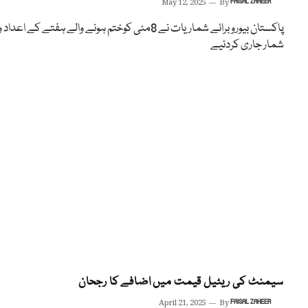
May 12, 2025
By
FAISAL ZAHEER
پاکستان بیوروبرائے شماریات نے 8مئی کوختم ہونے والے ہفتے کے اعداد و
شمار جاری کردئیے
سیمنٹ کی ریٹیل قیمت میں اضافے کا رجحان
April 21, 2025
By
FAISAL ZAHEER