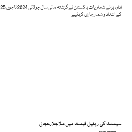
ادارہ برائے شماریات پاکستان نےگزشتہ 
کے اعداد و شمار جاری کردئیے
سیمنٹ کی ریٹیل قیمت میں ملاجلارحجان