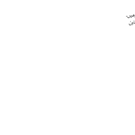
ھیں،
اون