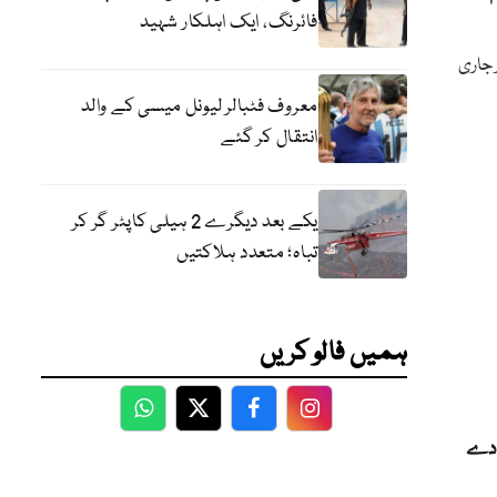
فائرنگ، ایک اہلکار شہید
ار جاری
معروف فٹبالر لیونل میسی کے والد
انتقال کر گئے
یکے بعد دیگرے 2 ہیلی کاپٹر گر کر
تباہ؛ متعدد ہلاکتیں
ہمیں فالو کریں
WhatsApp
Twitter
Facebook
Facebook
 دے