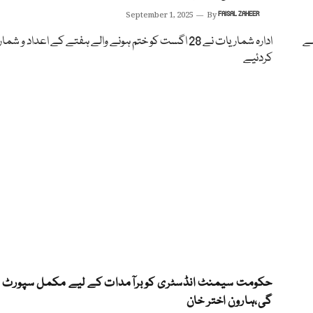
September 1, 2025
By
FAISAL ZAHEER
لے
ادارہ شماریات نے 28 اگست کو ختم ہونے والے ہفتے کے اعداد و شم
کردئیے
حکومت سیمنٹ انڈسٹری کو برآمدات کے لیے مکمل سپورٹ
گی،ہارون اختر خان