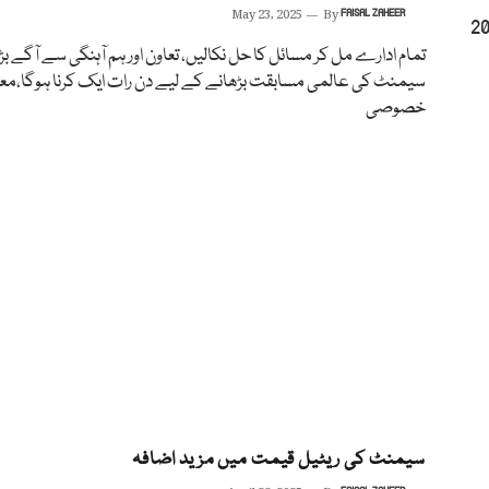
May 23, 2025
By
FAISAL ZAHEER
مالی سال جولائی 2024 تا جون 2025
تمام ادارے مل کر مسائل کا حل نکالیں، تعاون اور ہم آہنگی سے آگے بڑ
سیمنٹ کی عالمی مسابقت بڑھانے کے لیے دن رات ایک کرنا ہوگا،مع
خصوصی
سیمنٹ کی ریٹیل قیمت میں مزید اضافہ