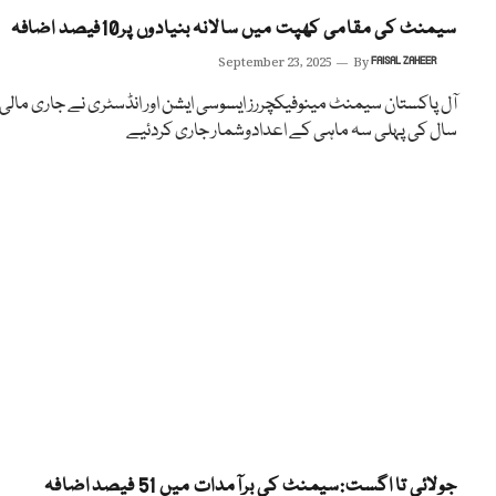
سیمنٹ کی مقامی کھپت میں سالانہ بنیادوں پر10فیصد اضافہ
September 23, 2025
By
FAISAL ZAHEER
آل پاکستان سیمنٹ مینوفیکچررز ایسوسی ایشن اور انڈسٹری نے جاری مالی
سال کی پہلی سہ ماہی کے اعدادوشمار جاری کردئیے
جولائی تا اگست:سیمنٹ کی برآمدات میں 51 فیصد اضافہ