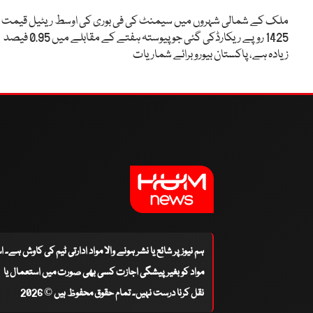
ملک کے شمالی شہروں میں سیمنٹ کی فی بوری کی اوسط ریٹیل قیمت
1425 روپے ریکارڈکی گئی جو پیوستہ ہفتے کے مقابلے میں 0.95 فیصد
زیادہ ہے، پاکستان بیورو برائے شماریات
ہم نیوز پر شائع یا نشر ہونے والا مواد ادارتی ٹیم کی کاوش ہے۔ 
مواد کو بغیر پیشگی اجازت کسی بھی صورت میں استعمال یا
نقل کرنا درست نہیں۔ تمام حقوق محفوظ ہیں © 2026