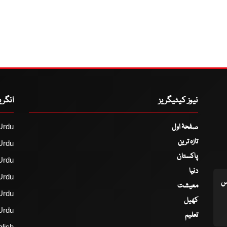
نیوز کیٹیگریز
انگر
صفحۂ اول
Urdu
تازہ ترین
Urdu
پاکستان
Urdu
دنیا
Urdu
اس
معیشت
Urdu
کھیل
Urdu
تعلیم
lish