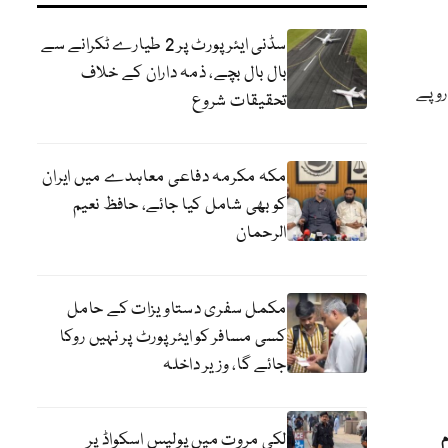
سڈنی ایئرپورٹ پر 2 طیارے ٹکرانے سے
بال بال بچے، ذمہ داران کے خلاف
الی شہروں میں سیمنٹ کی فی بوری کی اوسط ریٹیل قیمت 1390 روپے
تحقیقات شروع
مکہ مکرمہ دفاعی معاہدے میں ایران
کو بھی شامل کیا جائے، حافظ نعیم
الرحمان
مکمل سفری دستاویزات کے حامل
کسی مسافر کو ایئرپورٹ پر نہیں روکا
جائے گا، وزیر داخلہ
لکی مروت میں پولیس اسکواڈ پر