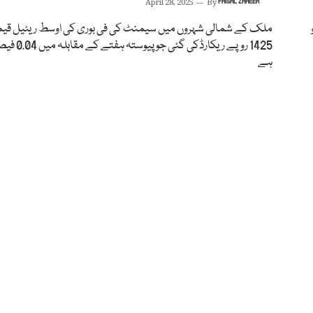
April 28, 2025
By
FAISAL ZAHEER
ملک کے شمالی شہروں میں سیمنٹ کی فی بوری کی اوسط ریٹیل قی
1425 روپے ریکارڈکی گئی 
ہے