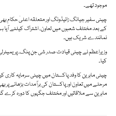
موجود تھے۔
چینی سفیر جیانگ زائیڈونگ اور متعلقہ اعلیٰ حکام بھی
نمائندے شریک ہیں۔
وزیراعظم نے چینی قیادت صدر شی جن پنگ، پریمیئرلی 
کیا۔
چینی ماہرین کا وفد پاکستان میں چینی سرمایہ کاری 
مرحلے میں تعاون اور پاکستان کی برآمدات بڑھانے پر بھ
ماہرین سے ملاقاتیں اور مختلف جگہوں کا دورہ کرے گا