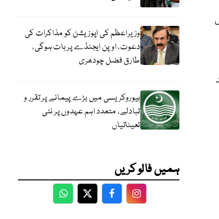
ی
وزیراعظم کی اپوزیشن کو مذاکرات کی
دعوت، اوپن ایجنڈے پر بات ہوگی،
طارق فضل چودھری
بیوروکریسی میں بڑے پیمانے پر تقرر و
تبادلے، متعدد اہم عہدوں پر نئی
تعیناتیاں
ہمیں فالو کریں
WhatsApp
Twitter
Facebook
Facebook