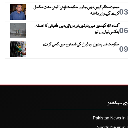
موجودہ نظام کہیں نہیں جا رہا، حکومت اپنی آئینی مدت مکمل
0
کرے گی، وزیر داخلہ
آئندہ 48 گھنٹوں میں بارشوں اور دریاؤں میں طغیانی کا خدشہ،
0
ہنگامی تیاریاں تیز
حکومت نے پیٹرول اور ڈیزل کی قیمتوں میں کمی کر دی
0
یزی سیکشنز
Pakistan News in 
Sports News in 