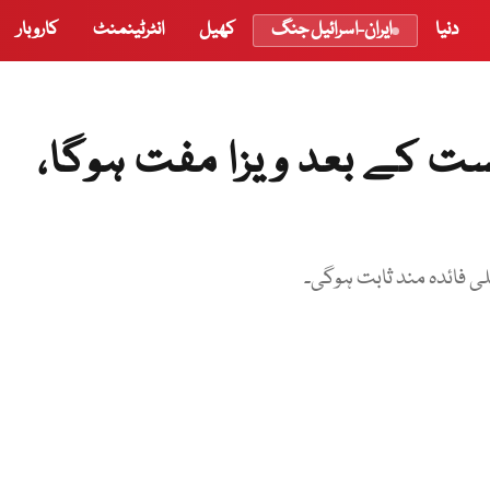
دنیا
ایران-اسرائیل جنگ
کھیل
انٹرٹینمنٹ
کاروبار
شہریوں کیلئے 14 اگست کے بعد ویزا مفت ہوگا،
فائدہ مند ثابت ہوگی۔