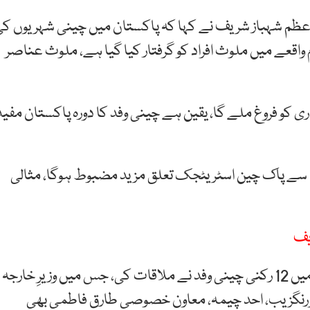
اعظم شہباز شریف نے کہا کہ پاکستان میں چینی شہریوں ک
واقعے میں ملوث افراد کو گرفتار کیا گیا ہے، ملوث عناصر
 کو فروغ ملے گا، یقین ہے چینی وفد کا دورہ پاکستان مفید
ون سے پاک چین اسٹریٹجک تعلق مزید مضبوط ہوگا، مثالی
یف
وزیراعظم شہباز شریف سے وانگ فوکانگ کی سربراہی میں 12 رکنی چینی وفد نے ملاقات کی، جس میں وزیرِ خارجہ
 اورنگزیب، احد چیمہ، معاون خصوصی طارق فاطمی بھی