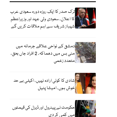
ترک صدر کا ایک روزہ دورہ سعودی عرب
کا اعلان، سعودی ولی عہد اور وزیراعظم
شہباز شریف سے اہم ملاقات کریں گے
دمشق کے نواحی علاقے جرمانہ میں
منی بس میں دھماکہ، 2 افراد جاں بحق،
متعدد زخمی
شادی کا کوئی ارادہ نہیں، اکیلی بے حد
خوش ہوں، امیشا پٹیل
حکومت نے پیٹرول اور ڈیزل کی قیمتوں
میں کمی کر دی