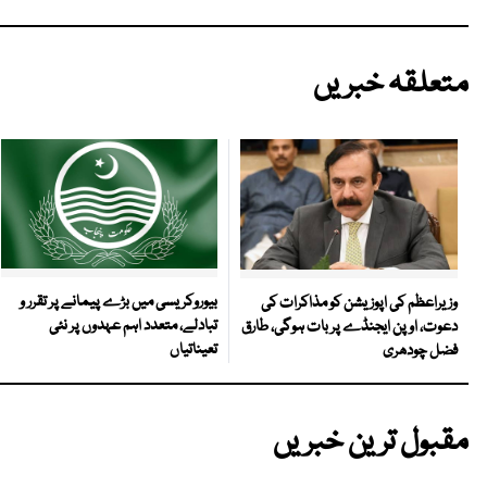
متعلقہ خبریں
بیوروکریسی میں بڑے پیمانے پر تقرر و
وزیراعظم کی اپوزیشن کو مذاکرات کی
تبادلے، متعدد اہم عہدوں پر نئی
دعوت، اوپن ایجنڈے پر بات ہوگی، طارق
تعیناتیاں
فضل چودھری
مقبول ترین خبریں