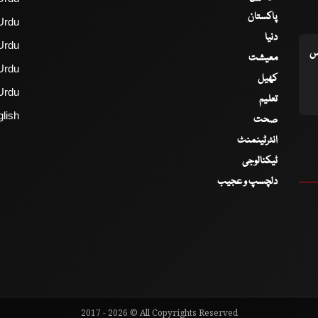
پاکستان
Urdu
دنیا
Urdu
اس
معیشت
Urdu
کھیل
Urdu
تعلیم
lish
صحت
انٹرٹینمنٹ
ٹیکنالوجی
دلچسپ و عجیب
2017 - 2026 © All Copyrights Reserved