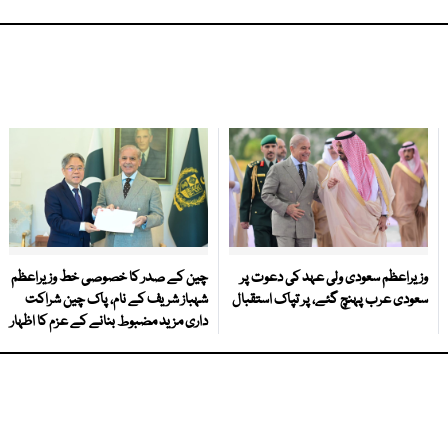
وزیراعظم سعودی ولی عہد کی دعوت پر
چین کے صدر کا خصوصی خط وزیراعظم
سعودی عرب پہنچ گئے، پر تپاک استقبال
شہباز شریف کے نام، پاک چین شراکت
داری مزید مضبوط بنانے کے عزم کا اظہار