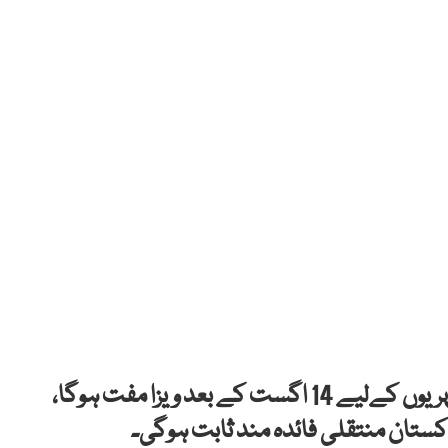
وزیراعظم شہباز شریف کا کہنا ہے کہ چین کے شہریوں کےلیے 14 اگست کے بعد ویزا مفت ہوگا،
تان منتقلی فائدہ مند ثابت ہوگی۔