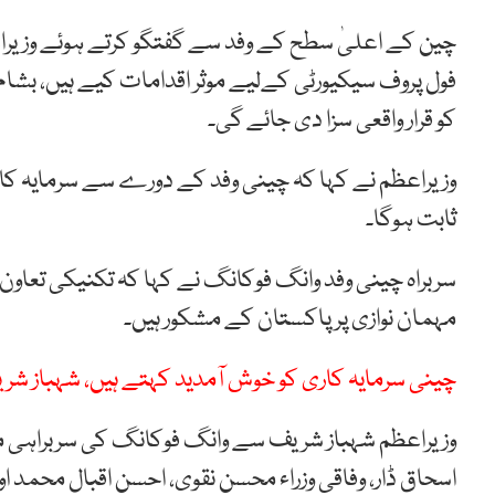
چین کے اعلیٰ سطح کے وفد سے گفتگو کرتے ہوئے وزیر
فول پروف سیکیورٹی کےلیے موثر اقدامات کیے ہیں، بشام 
کو قرار واقعی سزا دی جائے گی۔
وزیراعظم نے کہا کہ چینی وفد کے دورے سے سرمایہ کاری
ثابت ہوگا۔
سربراہ چینی وفد وانگ فوکانگ نے کہا کہ تکنیکی تعا
مہمان نوازی پر پاکستان کے مشکور ہیں۔
چینی سرمایہ کاری کو خوش آمدید کہتے ہیں، شہباز شر
اسحاق ڈار، وفاقی وزراء محسن نقوی، احسن اقبال محمد