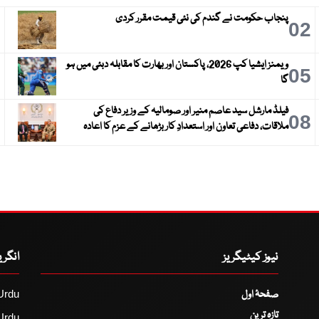
پنجاب حکومت نے گندم کی نئی قیمت مقرر کردی
3
02
ویمنز ایشیا کپ 2026، پاکستان اور بھارت کا مقابلہ دبئی میں ہو
6
05
گا
فیلڈ مارشل سید عاصم منیر اور صومالیہ کے وزیر دفاع کی
9
08
ملاقات، دفاعی تعاون اور استعدادِ کار بڑھانے کے عزم کا اعادہ
نیوز کیٹیگریز
انگر
صفحۂ اول
Urdu
تازہ ترین
Urdu