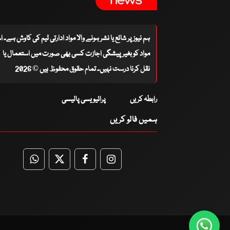
ہم نیوز پر شائع یا نشر ہونے والا مواد ادارتی ٹیم کی کاوش ہے۔ 
مواد کو بغیر پیشگی اجازت کسی بھی صورت میں استعمال یا
نقل کرنا درست نہیں۔ تمام حقوق محفوظ ہیں © 2026
رابطہ کریں
پرائیویسی پالیسی
ہمیں فالو کریں
WhatsApp
Twitter
Facebook
Facebook