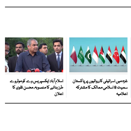
غزہ میں اسرائیلی کارروائیوں پر پاکستان
اسلام آباد ایکسپریس وے کو موٹروے
سمیت 8 اسلامی ممالک کا مشترکہ
طرز بنانے کا منصوبہ، محسن نقوی کا
اعلامیہ
اعلان