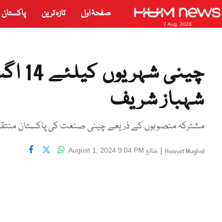
صفحۂ اول
تازہ ترین
پاکستان
7 Aug, 2026
چینی 
شہباز شریف
مشترکہ منصوبوں کے ذریعے چینی صنعت کی پاکستان منتقلی 
|
شائع
August 1, 2024 9:04 PM
Hasnat Mughal