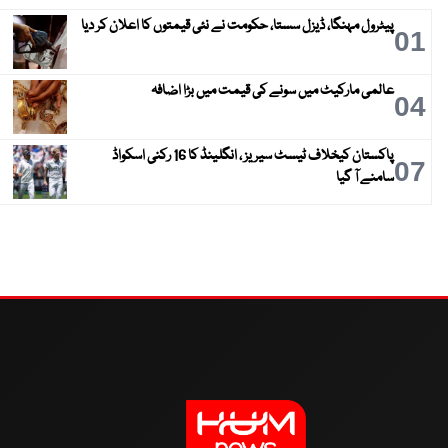
پیٹرول مہنگا، ڈیزل سستا، حکومت نے نئی قیمتوں کا اعلان کر دیا
01
عالمی مارکیٹ میں سونے کی قیمت میں بڑا اضافہ
04
پاکستان کیخلاف ٹیسٹ سیریز ، انگلینڈ کا 16 رکنی اسکواڈ
07
سامنے آ گیا