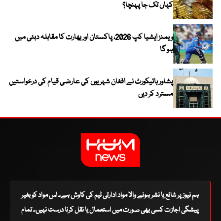
کہاں تک جا پہنچا؟
ویمنز ایشیا کپ 2026، پاکستان اور بھارت کا مقابلہ دبئی میں
ہو گا
پشاور ہائیکورٹ نے افغان شہریوں کی عارضی قیام کی درخواستیں
مسترد کر دیں
ہم نیوز پر شائع یا نشر ہونے والا مواد ادارتی ٹیم کی کاوش ہے۔ اس مواد کو بغیر
پیشگی اجازت کسی بھی صورت میں استعمال یا نقل کرنا درست نہیں۔ تمام