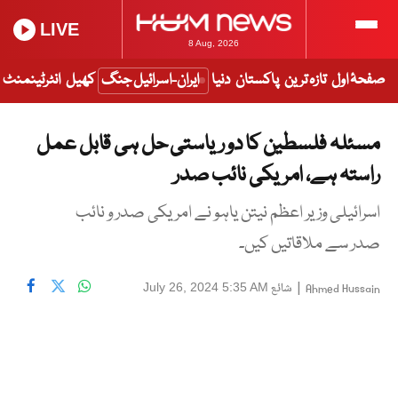
LIVE
8 Aug, 2026
صفحۂ اول
تازہ ترین
پاکستان
دنیا
ایران-اسرائیل جنگ
کھیل
انٹرٹینمنٹ
مسئلہ فلسطین کا دو ریاستی حل ہی قابل عمل
راستہ ہے، امریکی نائب صدر
اسرائیلی وزیر اعظم نیتن یاہو نے امریکی صدر و نائب
صدر سے ملاقاتیں کیں۔
|
شائع
July 26, 2024 5:35 AM
Ahmed Hussain