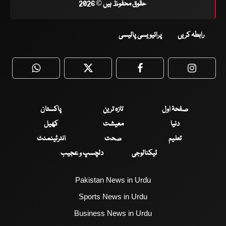
حقوق محفوظ ہیں © 2026
رابطہ کریں
پرائیویسی پالیسی
WhatsApp
Twitter
Facebook
Faceboo
صفحۂ اول
تازہ ترین
پاکستان
دنیا
معیشت
کھیل
تعلیم
صحت
انٹرٹینمنٹ
ٹیکنالوجی
دلچسپ و عجیب
Pakistan News in Urdu
Sports News in Urdu
Business News in Urdu