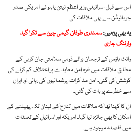
اس سے قبل اسرائیلی وزیر اعظم نیتن یاہو نے امریکی صدر
جوبائیڈن سے بھی ملاقات کی۔
یہ بھی پڑھیں:
سمندری طوفان گیمی چین سے ٹکرا گیا،
وارننگ جاری
وائٹ ہاؤس کے ترجمان برائے قومی سلامتی جان کربی کے
مطابق ملاقات میں غزہ امن معاہدے پر اختلاف کم کرنے کی
کوشش کی گئی۔ امن مذاکرات، یرغمالیوں کی رہائی اور ایران
سے خطرے پر بات کی گئی۔
ان کا کہنا تھا کہ ملاقات میں تنازع کے لبنان تک پھیلنے کے
امکان کا بھی جائزہ لیا گیا۔ امریکہ اور اسرائیل کے تعلقات
میں فاصلہ موجود ہے۔