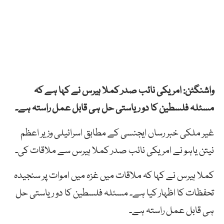
واشنگٹن: امریکی نائب صدر کملا ہیرس نے کہا ہے کہ
مسئلہ فلسطین کا دو ریاستی حل ہی قابل عمل راستہ ہے۔
غیر ملکی خبر رساں ایجنسی کے مطابق اسرائیلی وزیر اعظم
نیتن یاہو نے امریکی نائب صدر کملا ہیرس سے ملاقات کی۔
کملا ہیرس نے کہا کہ ملاقات میں غزہ میں اموات پر سنجیدہ
تحفظات کا اظہار کیا ہے۔ مسئلہ فلسطین کا دو ریاستی حل
ہی قابل عمل راستہ ہے۔