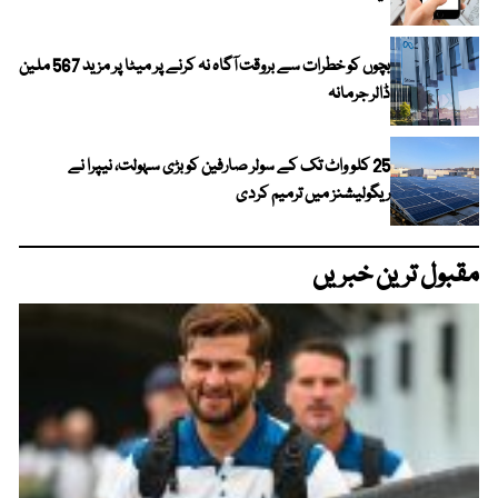
بچوں کو خطرات سے بروقت آگاہ نہ کرنے پر میٹا پر مزید 567 ملین
ڈالر جرمانہ
25 کلو واٹ تک کے سولر صارفین کو بڑی سہولت، نیپرا نے
ریگولیشنز میں ترمیم کردی
مقبول ترین خبریں