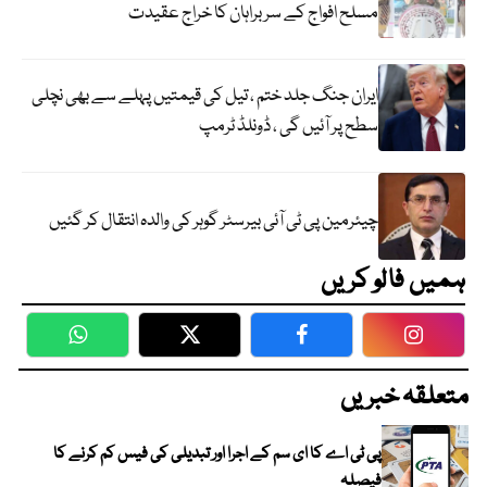
مسلح افواج کے سربراہان کا خراج عقیدت
ایران جنگ جلد ختم ، تیل کی قیمتیں پہلے سے بھی نچلی
سطح پر آئیں گی ، ڈونلڈ ٹرمپ
چیئرمین پی ٹی آئی بیرسٹر گوہر کی والدہ انتقال کر گئیں
ہمیں فالو کریں
WhatsApp
Twitter
Facebook
Faceboo
متعلقہ خبریں
پی ٹی اے کا ای سم کے اجرا اور تبدیلی کی فیس کم کرنے کا
فیصلہ