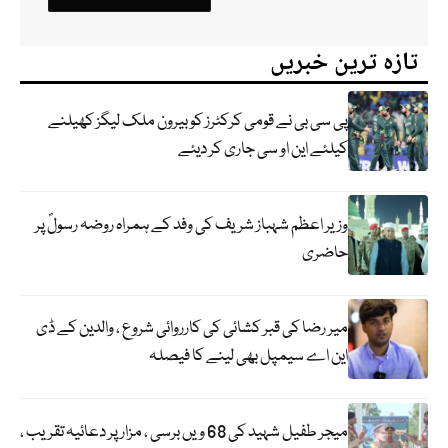
تازہ ترین خبریں
پی سی بی نے قومی کرکٹرز کو بیرون ملک لیگز کھیلنے
کیلئے این او سی جاری کر دیئے
وزیر اعظم شہباز شریف کی وفد کے ہمراہ روضہ رسولؐ پر
حاضری
میر رضا کی قبر کشائی کی کارروائی شروع ، والدین کے ڈی
این اے سیمپل بھی لینے کا فیصلہ
میجر طفیل شہید کی 68 ویں برسی ، مزار پر دعائیہ تقریب ،