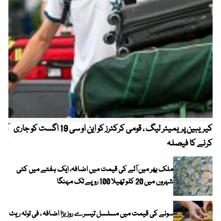
کیریبین پریمیئر لیگ ، قومی کرکٹرز کو این او سی 19 اگست کو جاری
آز
کرنے کا فیصلہ
چھی
ملک بھر میں آٹے کی قیمت میں اضافہ، ایک ہفتے میں کئی
شہروں میں 20 کلو تھیلا 100 روپے تک مہنگا
سونے کی قیمت میں مسلسل تیسرے روز بڑا اضافہ ، فی تولہ ریٹ