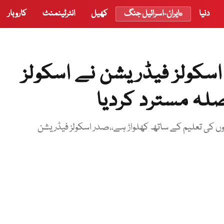
دنیا
ایران-اسرائیل جنگ
کھیل
انٹرٹینمنٹ
کاروبار
اسکولز فیڈریشن نے اسکولز
لہ مسترد کردیا