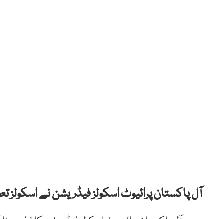
آل پاکستان پرائیوٹ اسکولز فیڈریشن نے اسکولز ت