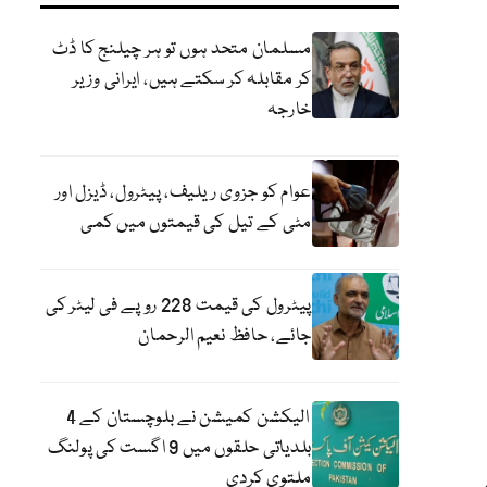
مسلمان متحد ہوں تو ہر چیلنج کا ڈٹ
کر مقابلہ کر سکتے ہیں، ایرانی وزیر
خارجہ
عوام کو جزوی ریلیف، پیٹرول، ڈیزل اور
مٹی کے تیل کی قیمتوں میں کمی
پیٹرول کی قیمت 228 روپے فی لیٹر کی
جائے، حافظ نعیم الرحمان
الیکشن کمیشن نے بلوچستان کے 4
بلدیاتی حلقوں میں 9 اگست کی پولنگ
ملتوی کردی