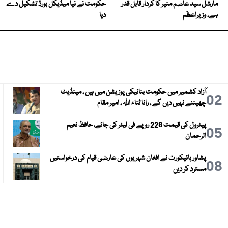
مارشل سید عاصم منیر کا کردار قابل قدر
حکومت نے نیا میڈیکل بورڈ تشکیل دے
ہے، وزیراعظم
دیا
آزاد کشمیر میں حکومت بنانیکی پوزیشن میں ہیں ، مینڈیٹ
3
02
چھیننے نہیں دیں گے ، رانا ثناء اللہ ، امیر مقام
پیٹرول کی قیمت 228 روپے فی لیٹر کی جائے، حافظ نعیم
6
05
الرحمان
پشاور ہائیکورٹ نے افغان شہریوں کی عارضی قیام کی درخواستیں
9
08
مسترد کر دیں