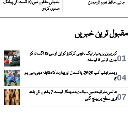
بلدیاتی حلقوں میں 9 اگست کی پولنگ
جائے، حافظ نعیم الرحمان
ملتوی کردی
مقبول ترین خبریں
کیریبین پریمیئر لیگ ، قومی کرکٹرز کو این او سی 19 اگست کو
01
جاری کرنے کا فیصلہ
ویمنز ایشیا کپ 2026، پاکستان اور بھارت کا مقابلہ دبئی میں ہو
04
گا
عالمی مارکیٹ میں سونا مزید مہنگا ، قیمت 7 ہفتوں کی بلند
07
ترین سطح پر پہنچ گئی