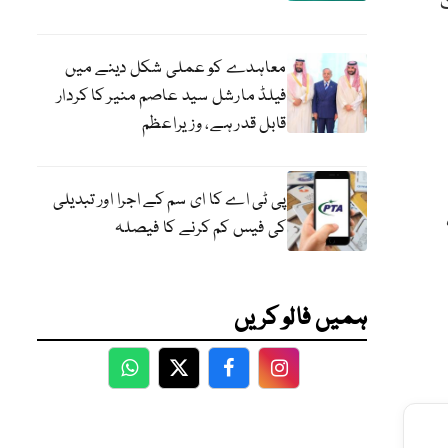
معاہدے کو عملی شکل دینے میں
فیلڈ مارشل سید عاصم منیر کا کردار
قابل قدر ہے، وزیراعظم
پی ٹی اے کا ای سم کے اجرا اور تبدیلی
کی فیس کم کرنے کا فیصلہ
ہمیں فالو کریں
WhatsApp
Twitter
Facebook
Facebook