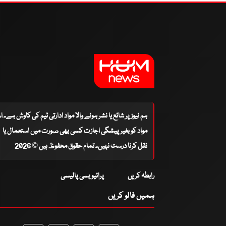
ہم نیوز پر شائع یا نشر ہونے والا مواد ادارتی ٹیم کی کاوش ہے۔ 
مواد کو بغیر پیشگی اجازت کسی بھی صورت میں استعمال یا
نقل کرنا درست نہیں۔ تمام حقوق محفوظ ہیں © 2026
رابطہ کریں
پرائیویسی پالیسی
ہمیں فالو کریں