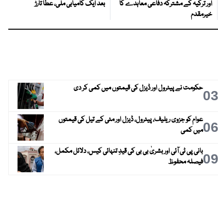
اور ترکیہ کے مشترکہ دفاعی معاہدے کا
بعد ایک کامیابی ملی، عطا تارڑ
خیرمقدم
حکومت نے پیٹرول اور ڈیزل کی قیمتوں میں کمی کر دی
0
عوام کو جزوی ریلیف، پیٹرول، ڈیزل اور مٹی کے تیل کی قیمتوں
0
میں کمی
بانی پی ٹی آئی اور بشریٰ بی بی کی قیدِ تنہائی کیس، دلائل مکمل،
0
فیصلہ محفوظ