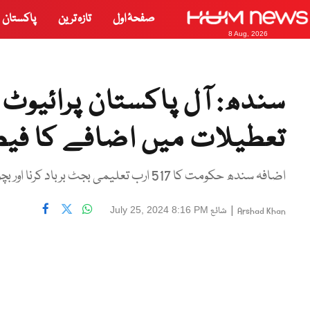
صفحۂ اول
تازہ ترین
پاکستان
8 Aug, 2026
سندھ: آل پاکستان پرائیوٹ 
تعطیلات میں اضافے کا فیص
اضافہ سندھ حکومت کا 517 ارب تعلیمی بجٹ برباد کرنا اور بچوں کی تعلیم کے ساتھ کھلواڑ ہے،،صدر اسکولز فیڈریشن
|
شائع
July 25, 2024 8:16 PM
Arshad Khan