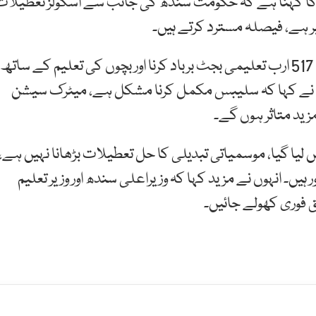
 کا کہنا ہے کہ حکومت سندھ کی جانب سے اسکولز تعطیلات
 ہے، فیصلہ مسترد کرتے ہیں۔
انہوں نے کہا کہ تعطیلات میں اضافہ سندھ حکومت کا 517 ارب تعلیمی بجٹ برباد کرنا اور بچوں کی تعلیم کے ساتھ
شن نے کہا کہ سلیبس مکمل کرنا مشکل ہے، میٹرک سیشن
مزید متاثر ہوں گے۔
 لیا گیا، موسمیاتی تبدیلی کا حل تعطیلات بڑھانا نہیں ہے،
ں سے دور ہیں۔ انہوں نے مزید کہا کہ وزیراعلی سندھ اور وزیر تعلیم
ق فوری کھولے جائیں۔