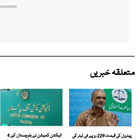
 comment.
متعلقہ خبریں
الیکشن کمیشن نے بلوچستان کے 4
پیٹرول کی قیمت 228 روپے فی لیٹر کی