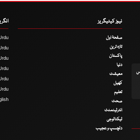
نیوز کیٹیگریز
انگر
صفحۂ اول
Urdu
تازہ ترین
Urdu
پاکستان
Urdu
دنیا
Urdu
اس
معیشت
Urdu
کھیل
Urdu
تعلیم
lish
صحت
انٹرٹینمنٹ
ٹیکنالوجی
دلچسپ و عجیب