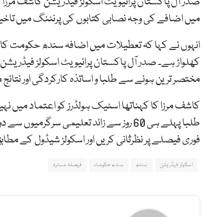
صدر آل پاکستان پرائیویٹ اسکولز فیڈریشن کاشف مرزا
میں اضافے کی وجہ نصابی کتابوں کی پرنٹنگ میں تاخیر
کھلواڑ ہے۔ صدر آل پاکستان پرائیویٹ اسکولز فیڈری
مختصر ترین ہونے سے طلبا و اساتذہ کارکردگی اور نتائج 
کاشف مرزا کا کہناتھا اسٹیک ہولڈرز کو اعتماد میں نہیں
طلبا پہلے ہی 60 روز سے زائد تعلیمی سرگرمیو
فوری فیصلے پر نظرثانی کریں اور اسکولز شیڈول کے مطاب
اسکولز فیڈریشن
سندھ
سندھ حکومت
فیصلہ مسترد