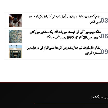
عوام کو جزوی ریلیف، پیٹرول، ڈیزل اور مٹی کے تیل کی قیمتوں
0
میں کمی
ملک بھر میں آٹے کی قیمت میں اضافہ، ایک ہفتے میں کئی
0
شہروں میں 20 کلو تھیلا 100 روپے تک مہنگا
پشاور ہائیکورٹ نے افغان شہریوں کی عارضی قیام کی درخواستیں
0
مسترد کر دیں
یزی سیکشنز