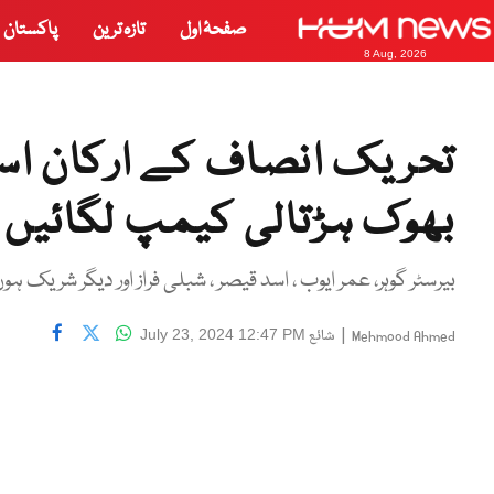
صفحۂ اول
تازہ ترین
پاکستان
8 Aug, 2026
تحریک انصاف کے ارکان اسم
بھوک ہڑتالی کیمپ لگائیں
بیرسٹر گوہر، عمر ایوب ، اسد قیصر ، شبلی فراز اور دیگر شریک ہ
|
شائع
July 23, 2024 12:47 PM
Mehmood Ahmed