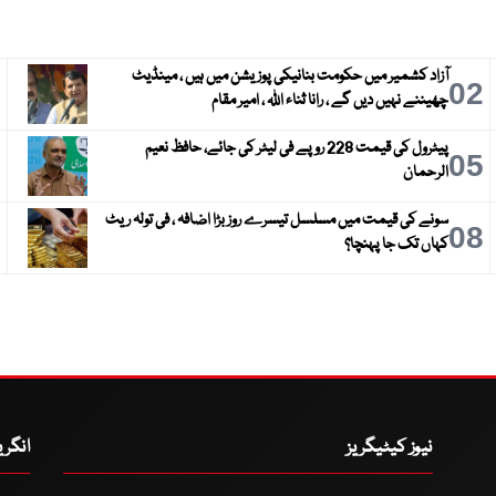
آزاد کشمیر میں حکومت بنانیکی پوزیشن میں ہیں ، مینڈیٹ
3
02
چھیننے نہیں دیں گے ، رانا ثناء اللہ ، امیر مقام
پیٹرول کی قیمت 228 روپے فی لیٹر کی جائے، حافظ نعیم
6
05
الرحمان
سونے کی قیمت میں مسلسل تیسرے روز بڑا اضافہ ، فی تولہ ریٹ
9
08
کہاں تک جا پہنچا؟
نیوز کیٹیگریز
انگر