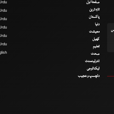
صفحۂ اول
Urdu
تازہ ترین
Urdu
پاکستان
Urdu
دنیا
Urdu
اس
معیشت
Urdu
کھیل
Urdu
تعلیم
lish
صحت
انٹرٹینمنٹ
ٹیکنالوجی
دلچسپ و عجیب