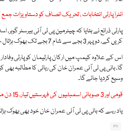
انٹرا پارٹی انتخابات ، تحریک انصاف کو دستاویزات جمع
پارٹی ذرائع نے بتایا کہ چیئرمین پی ٹی آئی بیرسٹر گوہر، 
کریں گے، دوپہر 3 بجے سے شام 7 بجے تک بھوک ہڑتال جاری رہے گی۔
اس کے علاوہ کیمپ میں ارکان پارلیمان کو پارٹی وفادار
گا، بانی پی ٹی آئی عمران خان کی رہائی کا مطالبہ بھی کیا
وسیع کردیا جائے گا۔
قومی اور 3 صوبائی اسمبلیوں کی فہرستیں تیار، 15 دن میں جمع کرا دیں گے، بیرسٹر گوہر
یاد رہے کہ بانی پی ٹی آئی عمران خان خود بھی بھوک ہ
PTI