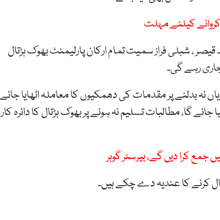
 کروانے کیلئے مہلت
اسد قیصر ، شبلی فراز سمیت تمام ارکان پارلیمنٹ بھوک ہڑتال
یاں نہ بدلنے پر مقدمات کی دھمکیوں کا معاملہ اٹھایا جائے
 جائے گا، مطالبات تسلیم نہ ہونے پر بھوک ہڑتال کا دائرہ کار
ڑتال کرنے کا عندیہ دے چکے ہیں۔