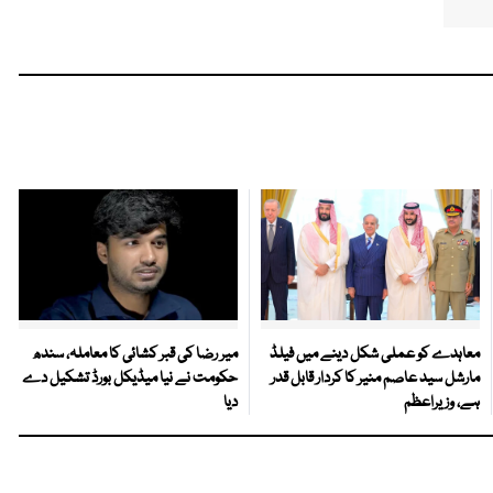
معاہدے کو عملی شکل دینے میں فیلڈ
میر رضا کی قبر کشائی کا معاملہ، سندھ
مارشل سید عاصم منیر کا کردار قابل قدر
حکومت نے نیا میڈیکل بورڈ تشکیل دے
ہے، وزیراعظم
دیا