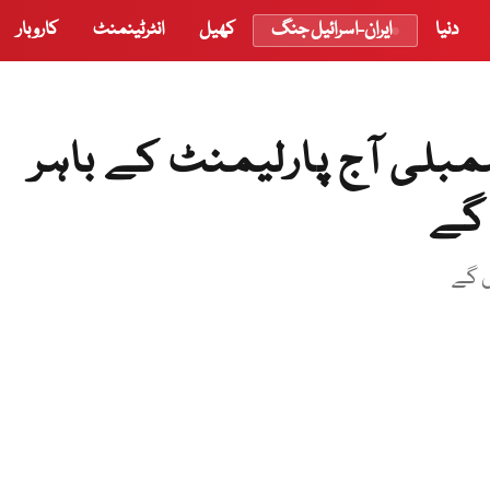
دنیا
ایران-اسرائیل جنگ
کھیل
انٹرٹینمنٹ
کاروبار
بلی آج پارلیمنٹ کے باہر
 گے
وں گے