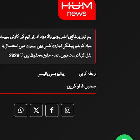
ہم نیوز پر شائع یا نشر ہونے والا مواد ادارتی ٹیم کی کاوش ہے۔ 
مواد کو بغیر پیشگی اجازت کسی بھی صورت میں استعمال یا
نقل کرنا درست نہیں۔ تمام حقوق محفوظ ہیں © 2026
رابطہ کریں
پرائیویسی پالیسی
ہمیں فالو کریں
WhatsApp
Twitter
Facebook
Facebook