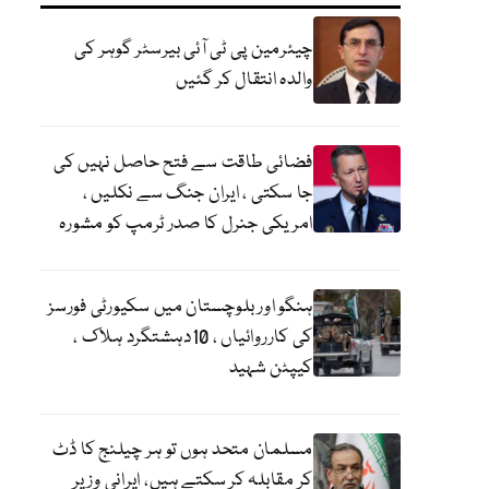
چیئرمین پی ٹی آئی بیرسٹر گوہر کی
والدہ انتقال کر گئیں
فضائی طاقت سے فتح حاصل نہیں کی
جا سکتی ، ایران جنگ سے نکلیں ،
امریکی جنرل کا صدر ٹرمپ کو مشورہ
ہنگو اور بلوچستان میں سکیورٹی فورسز
کی کارروائیاں ، 10دہشتگرد ہلاک ،
کیپٹن شہید
مسلمان متحد ہوں تو ہر چیلنج کا ڈٹ
کر مقابلہ کر سکتے ہیں، ایرانی وزیر