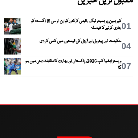
مقبول ترین خبریں
کیریبین پریمیئر لیگ ، قومی کرکٹرز کو این او سی 19 اگست کو
01
جاری کرنے کا فیصلہ
حکومت نے پیٹرول اور ڈیزل کی قیمتوں میں کمی کر دی
04
ویمنز ایشیا کپ 2026، پاکستان اور بھارت کا مقابلہ دبئی میں ہو
07
گا