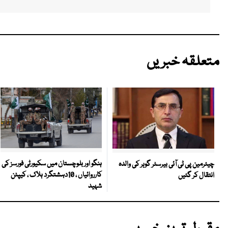
متعلقہ خبریں
ہنگو اور بلوچستان میں سکیورٹی فورسز کی
چیئرمین پی ٹی آئی بیرسٹر گوہر کی والدہ
کارروائیاں ، 10دہشتگرد ہلاک ، کیپٹن
انتقال کر گئیں
شہید