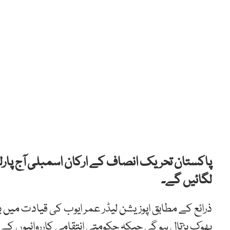
پاکستان تحریک انصاف کے ارکان اسمبلی آج پارل
لگائیں گے۔
ذرائع کے مطابق اپوزیشن لیڈر عمر ایوب کی قیادت میں ب
بھوک ہڑتال ہو گی جبکہ حکومتی انتقامی کارروائیوں کے