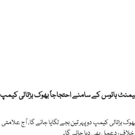
یمنٹ ہائوس کے سامنے احتجاجاً بھوک ہڑتالی کیمپ
ھوک ہڑتالی کیمپ دوپہر تین بجے لگایا جائے گا، آج علامتی
 خلاف ردعمل بھی دیا جائے گا۔