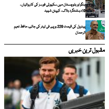
ہنگو اور بلوچستان میں سکیورٹی فورسز کی کارروائیاں ،
10دہشتگرد ہلاک ، کیپٹن شہید
پیٹرول کی قیمت 228 روپے فی لیٹر کی جائے، حافظ نعیم
الرحمان
مقبول ترین خبریں