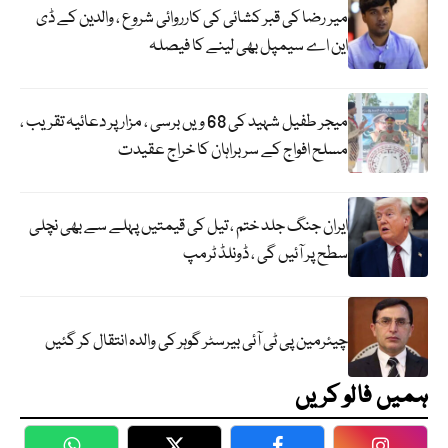
میر رضا کی قبر کشائی کی کارروائی شروع ، والدین کے ڈی
این اے سیمپل بھی لینے کا فیصلہ
میجر طفیل شہید کی 68 ویں برسی ، مزار پر دعائیہ تقریب ،
مسلح افواج کے سربراہان کا خراج عقیدت
ایران جنگ جلد ختم ، تیل کی قیمتیں پہلے سے بھی نچلی
سطح پر آئیں گی ، ڈونلڈ ٹرمپ
چیئرمین پی ٹی آئی بیرسٹر گوہر کی والدہ انتقال کر گئیں
ہمیں فالو کریں