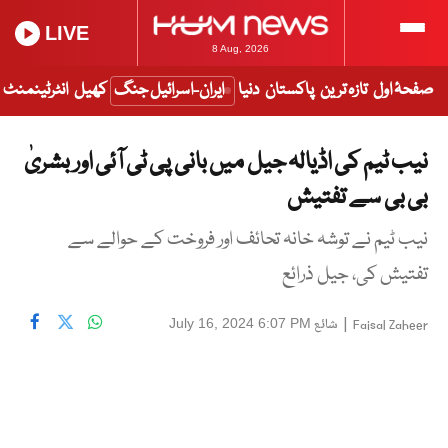
LIVE
8 Aug, 2026
صفحۂ اول
تازہ ترین
پاکستان
دنیا
ایران-اسرائیل جنگ
کھیل
انٹرٹینمنٹ
نیب ٹیم کی اڈیالہ جیل میں بانی پی ٹی آئی اور بشریٰ
بی بی سے تفتیش
نیب ٹیم نے توشہ خانہ تحائف اور فروخت کے حوالے سے
تفتیش کی، جیل ذرائع
|
شائع
July 16, 2024 6:07 PM
Faisal Zaheer