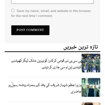
Save my name, email, and website in this browser
for the next time I comment.
تازہ ترین خبریں
پی سی بی نے قومی کرکٹرز کو بیرون ملک لیگز کھیلنے
کیلئے این او سی جاری کر دیئے
وزیر اعظم شہباز شریف کی وفد کے ہمراہ روضہ رسولؐ پر
حاضری