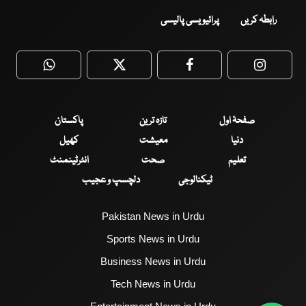
رابطہ کریں
پرائیویسی پالیسی
WhatsApp
Twitter
Facebook
Faceboo
صفحۂ اول
تازہ ترین
پاکستان
دنیا
معیشت
کھیل
تعلیم
صحت
انٹرٹینمنٹ
ٹیکنالوجی
دلچسپ و عجیب
Pakistan News in Urdu
Sports News in Urdu
Business News in Urdu
Tech News in Urdu