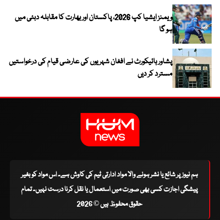
ویمنز ایشیا کپ 2026، پاکستان اور بھارت کا مقابلہ دبئی میں
ہو گا
پشاور ہائیکورٹ نے افغان شہریوں کی عارضی قیام کی درخواستیں
مسترد کر دیں
ہم نیوز پر شائع یا نشر ہونے والا مواد ادارتی ٹیم کی کاوش ہے۔ اس مواد کو بغیر
پیشگی اجازت کسی بھی صورت میں استعمال یا نقل کرنا درست نہیں۔ تمام
حقوق محفوظ ہیں © 2026