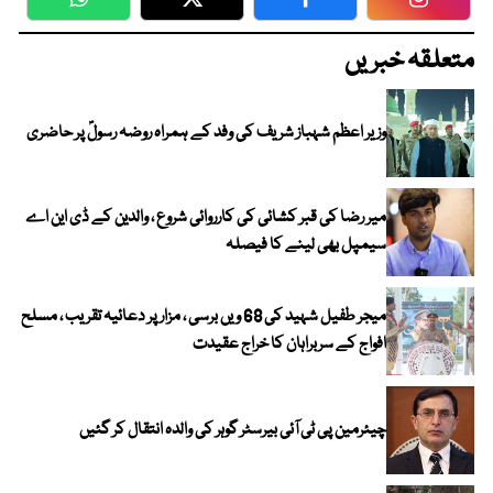
WhatsApp
Twitter
Facebook
Faceboo
متعلقہ خبریں
وزیر اعظم شہباز شریف کی وفد کے ہمراہ روضہ رسولؐ پر حاضری
میر رضا کی قبر کشائی کی کارروائی شروع ، والدین کے ڈی این اے
سیمپل بھی لینے کا فیصلہ
میجر طفیل شہید کی 68 ویں برسی ، مزار پر دعائیہ تقریب ، مسلح
افواج کے سربراہان کا خراج عقیدت
چیئرمین پی ٹی آئی بیرسٹر گوہر کی والدہ انتقال کر گئیں