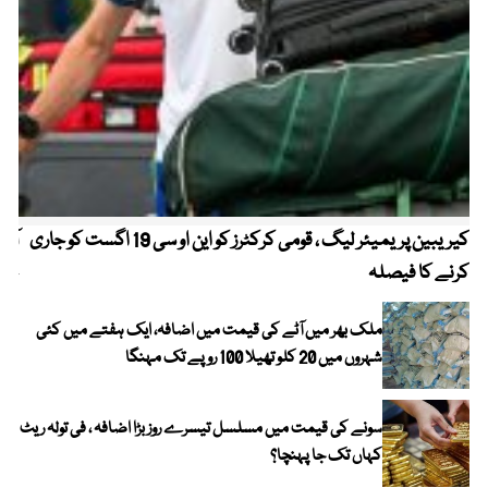
کیریبین پریمیئر لیگ ، قومی کرکٹرز کو این او سی 19 اگست کو جاری
آز
کرنے کا فیصلہ
چھی
ملک بھر میں آٹے کی قیمت میں اضافہ، ایک ہفتے میں کئی
شہروں میں 20 کلو تھیلا 100 روپے تک مہنگا
سونے کی قیمت میں مسلسل تیسرے روز بڑا اضافہ ، فی تولہ ریٹ
کہاں تک جا پہنچا؟