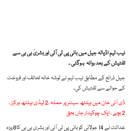
نیب ٹیم اڈیالہ جیل میں بانی پی ٹی آئی اور بشریٰ بی بی سے
تفتیش کے بعد روانہ ہوگئی ۔
جیل ذرائع کے مطابق نیب ٹیم نے توشہ خانہ تحائف اور فروخت
کے حوالے سے تفتیش کی۔
ڈی آئی خان میں ہیلتھ سینٹرپر حملہ ،2 لیڈی ہیلتھ ورکرز ،
2 بچے ، ایک چوکیدار جاں بحق
عدالت نے 14 جولائی کو بانی پی ٹی آئی اور بشریٰ بی بی کا8روزہ