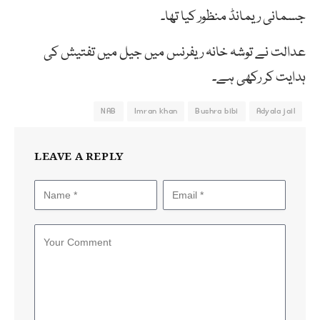
جسمانی ریمانڈ منظور کیا تھا۔
عدالت نے توشہ خانہ ریفرنس میں جیل میں تفتیش کی
ہدایت کر رکھی ہے۔
NAB
Imran khan
Bushra bibi
Adyala jail
LEAVE A REPLY