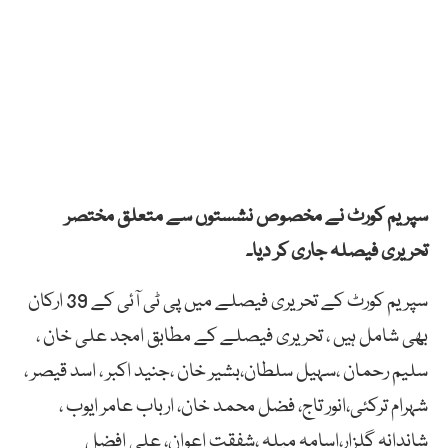
سپریم کورٹ نے مخصوص نشستوں سے متعلق مختصر
تحریری فیصلہ جاری کر دیا۔
سپریم کورٹ کے تحریری فیصلے میں پی ٹی آئی کے 39 ارکان
بھی شامل ہیں ، تحریری فیصلے کے مطابق امجد علی خان ،
سلیم رحمان ،سہیل سلطان،بشیر خان ،جنید اکبر ، اسد قیصر ،
شہرام ترکئی،انور تاج، فضل محمد خان، ارباب عامر ایوب ،
شاندانہ گلزار،اسامہ میلہ ،شفقت اعوان، علی افضل