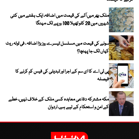
ملک بھر میں آٹے کی قیمت میں اضافہ، ایک ہفتے میں کئی
شہروں میں 20 کلو تھیلا 100 روپے تک مہنگا
سونے کی قیمت میں مسلسل تیسرے روز بڑا اضافہ ، فی تولہ ریٹ
کہاں تک جا پہنچا؟
پی ٹی اے کا ای سم کے اجرا اور تبدیلی کی فیس کم کرنے کا
فیصلہ
مکہ مشترکہ دفاعی معاہدہ کسی ملک کے خلاف نہیں، خطے
کے امن و استحکام کے لیے ہے، اردوان