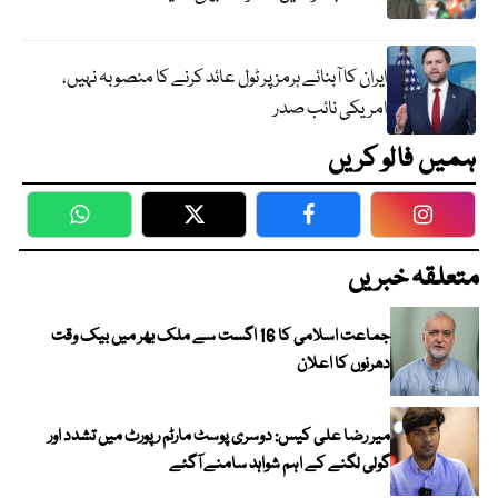
ایران کا آبنائے ہرمز پر ٹول عائد کرنے کا منصوبہ نہیں،
امریکی نائب صدر
ہمیں فالو کریں
WhatsApp
Twitter
Facebook
Faceboo
متعلقہ خبریں
جماعت اسلامی کا 16 اگست سے ملک بھر میں بیک وقت
دھرنوں کا اعلان
میر رضا علی کیس: دوسری پوسٹ مارٹم رپورٹ میں تشدد اور
گولی لگنے کے اہم شواہد سامنے آگئے