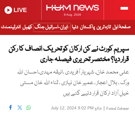
LIVE
9 Aug, 2026
صفحۂ اول
تازہ ترین
پاکستان
دنیا
ایران-اسرائیل جنگ
کھیل
انٹرٹینمنٹ
سپریم کورٹ نے کن ارکان کو تحریک انصاف کا رکن
قرار دیا؟ مختصر تحریری فیصلہ جاری
علی محمد خان، شہریار آفریدی ،انیقہ مہدی،احسان اللہ
ورک ، بلال اعجاز ، عمیر خان نیازی ، ثناء اللہ خان مستی
خیل آزاد ارکان قرار دئیے گئے ہیں
|
شائع
July 12, 2024 9:02 PM
Faisal Zaheer