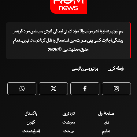
ہم نیوز پر شائع یا نشر ہونے والا مواد ادارتی ٹیم کی کاوش ہے۔ اس مواد کو بغیر
پیشگی اجازت کسی بھی صورت میں استعمال یا نقل کرنا درست نہیں۔ تمام
حقوق محفوظ ہیں © 2026
رابطہ کریں
پرائیویسی پالیسی
WhatsApp
Twitter
Facebook
Faceboo
صفحۂ اول
تازہ ترین
پاکستان
دنیا
معیشت
کھیل
تعلیم
صحت
انٹرٹینمنٹ