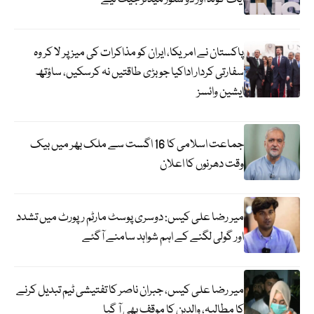
پاکستان نے امریکا، ایران کو مذاکرات کی میز پر لا کر وہ
سفارتی کردار اداکیا جو بڑی طاقتیں نہ کرسکیں، ساؤتھ
ایشین وائسز
جماعت اسلامی کا 16 اگست سے ملک بھر میں بیک
وقت دھرنوں کا اعلان
میر رضا علی کیس: دوسری پوسٹ مارٹم رپورٹ میں تشدد
اور گولی لگنے کے اہم شواہد سامنے آگئے
میر رضا علی کیس، جبران ناصر کا تفتیشی ٹیم تبدیل کرنے
کا مطالبہ، والدین کا موقف بھی آ گیا