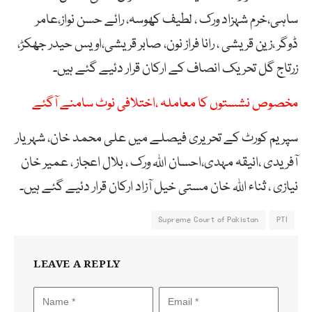
ساہی،خرم شہزاد ورک ، لطیف کھوسہ، رائے حسن نواز،عامر
ڈوگر ،زین قریشی ، رانا فراز نون، صابر قریشی،اویس حیدر جھکڑ،
زرتاج گل تحریک انصاف کے ارکان قرار دئیے گئے ہیں۔
مخصوص نشستوں کا معاملہ ،اختلافی نوٹ سامنے آگئے
سپریم کورٹ کے تحریری فیصلے میں علی محمد خان، شہریار
آفریدی ،انیقہ مہدی،احسان اللہ ورک ، بلال اعجاز ، عمیر خان
نیازی ، ثناء اللہ خان مستی خیل آزاد ارکان قرار دئیے گئے ہیں۔
Supreme Court of Pakistan
PTI
LEAVE A REPLY