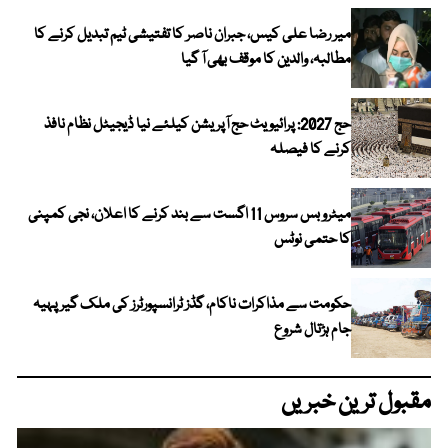
میر رضا علی کیس، جبران ناصر کا تفتیشی ٹیم تبدیل کرنے کا
مطالبہ، والدین کا موقف بھی آ گیا
حج 2027: پرائیویٹ حج آپریشن کیلئے نیا ڈیجیٹل نظام نافذ
کرنے کا فیصلہ
میٹرو بس سروس 11 اگست سے بند کرنے کا اعلان، نجی کمپنی
کا حتمی نوٹس
حکومت سے مذاکرات ناکام، گڈز ٹرانسپورٹرز کی ملک گیر پہیہ
جام ہڑتال شروع
مقبول ترین خبریں