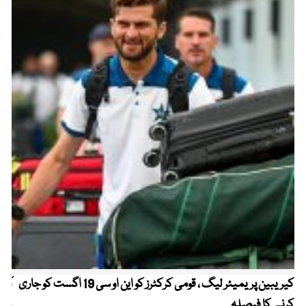
کیریبین پریمیئر لیگ ، قومی کرکٹرز کو این او سی 19 اگست کو جاری
آز
کرنے کا فیصلہ
چھی