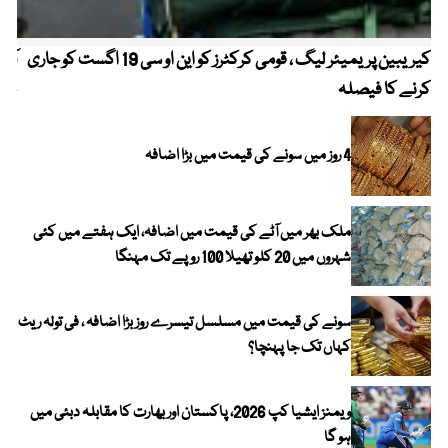
کیریبین پریمیئر لیگ ، قومی کرکٹرز کو این او سی 19 اگست کو جاری
آز
کرنے کا فیصلہ
چھی
4 روز میں سونے کی قیمت میں بڑا اضافہ
ملک بھر میں آٹے کی قیمت میں اضافہ، ایک ہفتے میں کئی
شہروں میں 20 کلو تھیلا 100 روپے تک مہنگا
سونے کی قیمت میں مسلسل تیسرے روز بڑا اضافہ ، فی تولہ ریٹ
کہاں تک جا پہنچا؟
ویمنز ایشیا کپ 2026، پاکستان اور بھارت کا مقابلہ دبئی میں
ہو گا