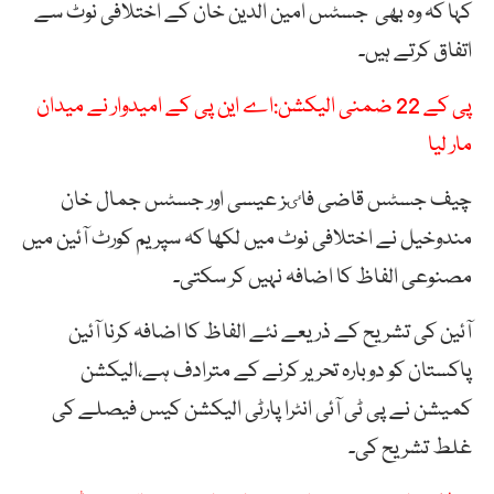
کہا کہ وہ بھی جسٹس امین الدین خان کے اختلافی نوٹ سے
اتفاق کرتے ہیں۔
پی کے 22 ضمنی الیکشن:اے این پی کے امیدوار نے میدان
مار لیا
چیف جسٹس قاضی فاٸز عیسی اور جسٹس جمال خان
مندوخیل نے اختلافی نوٹ میں لکھا کہ سپریم کورٹ آئین میں
مصنوعی الفاظ کا اضافہ نہیں کر سکتی۔
آئین کی تشریح کے ذریعے نئے الفاظ کا اضافہ کرنا آئین
پاکستان کو دوبارہ تحریر کرنے کے مترادف ہے،الیکشن
کمیشن نے پی ٹی آئی انٹرا پارٹی الیکشن کیس فیصلے کی
غلط تشریح کی۔