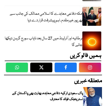
مکہ دفاعی معاہدے کا اسلامی ممالک کی جانب سے
بھرپور خیرمقدم، اہم پیشرفت قرار دے دیا
برطانیہ اور آئرلینڈ میں 27 سال بعد نایاب سورج گرہن دیکھا
جائے گا
ہمیں فالو کریں
WhatsApp
Twitter
Facebook
Faceboo
متعلقہ خبریں
پاک سعودی ترکیہ دفاعی معاہدہ، بھارت بھی پاکستان کے
اسٹریٹجک فوائد کا معترف