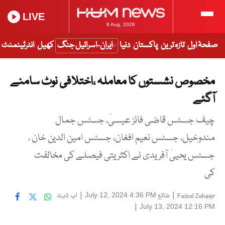
LIVE
8 Aug, 2026
صفحۂ اول
تازہ ترین
پاکستان
دنیا
ایران-اسرائیل جنگ
کھیل
انٹرٹینمنٹ
مخصوص نشستوں کا معاملہ ،اختلافی نوٹ سامنے
آگئے
چیف جسٹس قاضی فائز عیسیٰ، جسٹس جمال
مندوخیل، جسٹس نعیم افغان، جسٹس امین الدین خان ،
جسٹس یحییٰ آفریدی نے اکثریتی فیصلے کی مخالفت
کی
|
شائع
|
اپ ڈیٹ
July 12, 2024 4:36 PM
Faisal Zaheer
|
July 13, 2024 12:16 PM