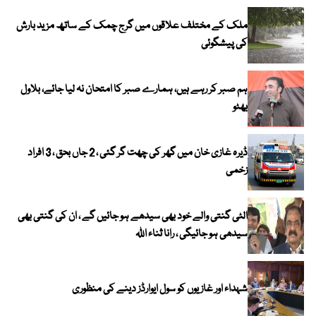
ملک کے مختلف علاقوں میں گرج چمک کے ساتھ مزید بارش
کی پیشگوئی
ہم صبر کر رہے ہیں، ہمارے صبر کا امتحان نہ لیا جائے، بلاول
بھٹو
ڈیرہ غازی خان میں گھر کی چھت گر گئی ، 2 جاں بحق ، 3 افراد
زخمی
الٹی گنتی والے خود بھی سیدھے ہو جائیں گے ، ان کی گنتی بھی
سیدھی ہو جائیگی ، رانا ثناء اللہ
شہداء اور غازیوں کو سول ایوارڈز دینے کی منظوری