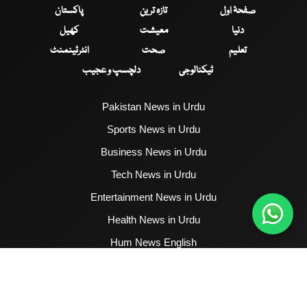
صفحۂ اول
تازہ ترین
پاکستان
دنیا
معیشت
کھیل
تعلیم
صحت
انٹرٹینمنٹ
ٹیکنالوجی
دلچسپ و عجیب
Pakistan News in Urdu
Sports News in Urdu
Business News in Urdu
Tech News in Urdu
Entertainment News in Urdu
Health News in Urdu
Hum News English