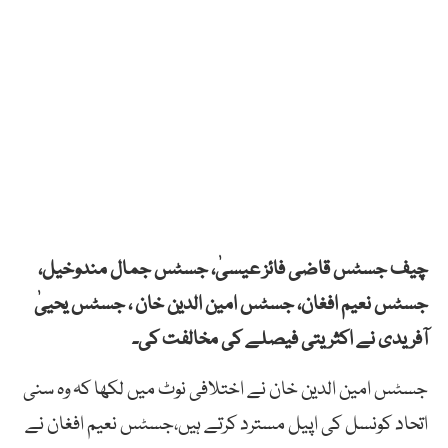
چیف جسٹس قاضی فائز عیسیٰ، جسٹس جمال مندوخیل،
جسٹس نعیم افغان، جسٹس امین الدین خان ، جسٹس یحییٰ
آفریدی نے اکثریتی فیصلے کی مخالفت کی۔
جسٹس امین الدین خان نے اختلافی نوٹ میں لکھا کہ وہ سنی
اتحاد کونسل کی اپیل مسترد کرتے ہیں،جسٹس نعیم افغان نے