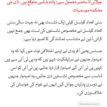
جولائی تا ستمبر معمول سے زیادہ بارشیں متوقع ہیں ، ڈی جی
محکمہ موسمیات
سنی اتحاد کونسل کوئی ایک نشست بھی نہ جیت سکی،سنی
اتحاد کونسل نے مخصوص نشستوں کی لسٹ بھی جمع نہیں
کرائی،آئین نے متناسب نمائندگی کا تصور دیا ہے۔
جسٹس یحییٰ آفریدی نے اپنے اختلافی نوٹ میں کہا کہ وہ
امیدوار جنہوں نے سرٹیفکیٹ دیے ہیں کہ وہ پی ٹی آئی سے ہیں
انہیں پی ٹی آئی کے امیدوار قرار دیا جائے۔ پی ٹی آئی کو اسی
تناسب سے مخصوص نشستیں دی جائیں۔ وہ امیدوار جنہوں
نے دوسری پارٹیاں جوائن کیں انہوں نے عوام کی خواہش کی
خلاف ورزی کی۔
Supreme court