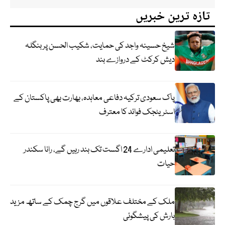
تازہ ترین خبریں
شیخ حسینہ واجد کی حمایت، شکیب الحسن پر بنگلہ
دیش کرکٹ کے دروازے بند
پاک سعودی ترکیہ دفاعی معاہدہ، بھارت بھی پاکستان کے
اسٹریٹجک فوائد کا معترف
تعلیمی ادارے 24 اگست تک بند رہیں گے، رانا سکندر
حیات
ملک کے مختلف علاقوں میں گرج چمک کے ساتھ مزید
بارش کی پیشگوئی