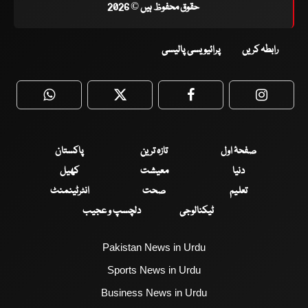
حقوق محفوظ ہیں © 2026
رابطہ کریں
پرائیویسی پالیسی
WhatsApp
Twitter
Facebook
Faceboo
صفحۂ اول
تازہ ترین
پاکستان
دنیا
معیشت
کھیل
تعلیم
صحت
انٹرٹینمنٹ
ٹیکنالوجی
دلچسپ و عجیب
Pakistan News in Urdu
Sports News in Urdu
Business News in Urdu