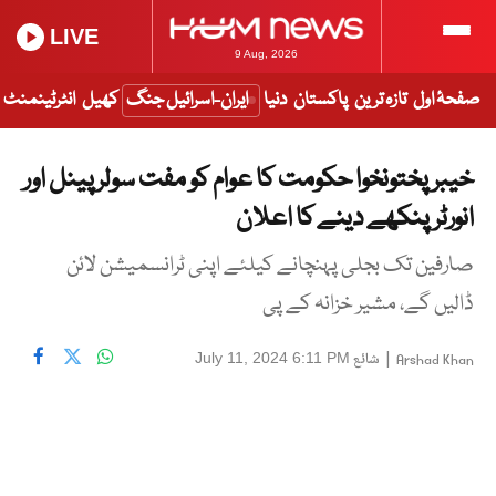
LIVE
9 Aug, 2026
صفحۂ اول
تازہ ترین
پاکستان
دنیا
ایران-اسرائیل جنگ
کھیل
انٹرٹینمنٹ
خیبر پختونخوا حکومت کا عوام کو مفت سولر پینل اور
انورٹر پنکھے دینے کا اعلان
صارفین تک بجلی پہنچانے کیلئے اپنی ٹرانسمیشن لائن
ڈالیں گے، مشیر خزانہ کے پی
|
شائع
July 11, 2024 6:11 PM
Arshad Khan