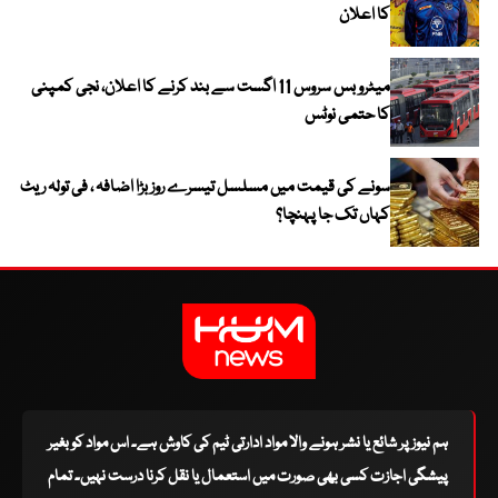
کا اعلان
میٹرو بس سروس 11 اگست سے بند کرنے کا اعلان، نجی کمپنی
کا حتمی نوٹس
سونے کی قیمت میں مسلسل تیسرے روز بڑا اضافہ ، فی تولہ ریٹ
کہاں تک جا پہنچا؟
ہم نیوز پر شائع یا نشر ہونے والا مواد ادارتی ٹیم کی کاوش ہے۔ اس مواد کو بغیر
پیشگی اجازت کسی بھی صورت میں استعمال یا نقل کرنا درست نہیں۔ تمام