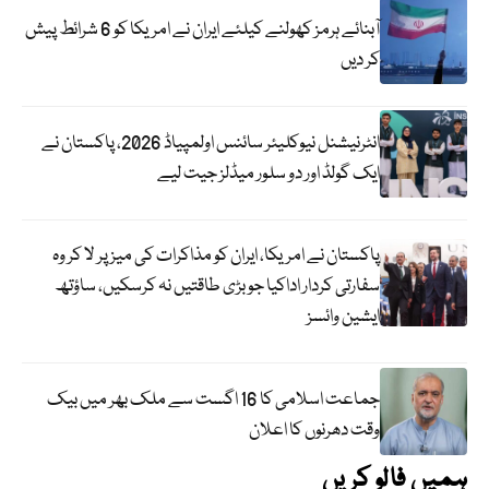
آبنائے ہرمز کھولنے کیلئے ایران نے امریکا کو 6 شرائط پیش
کر دیں
انٹرنیشنل نیوکلیئر سائنس اولمپیاڈ 2026، پاکستان نے
ایک گولڈ اور دو سلور میڈلز جیت لیے
پاکستان نے امریکا، ایران کو مذاکرات کی میز پر لا کر وہ
سفارتی کردار اداکیا جو بڑی طاقتیں نہ کرسکیں، ساؤتھ
ایشین وائسز
جماعت اسلامی کا 16 اگست سے ملک بھر میں بیک
وقت دھرنوں کا اعلان
ہمیں فالو کریں