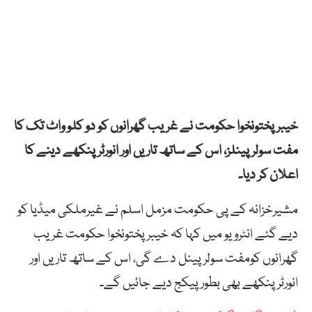
خیبر پختونخوا حکومت نے غریب گھرانوں کو دو کلو واٹ تک کا
مفت سولر پینلز، اس کے ساتھ تاریں اور انورٹر پنکھے دینے کا
اعلان کر دیا۔
مشیرخزانہ کے پی حکومت مزمل اسلم نے غیرملکی میڈیا کو
دیے گئے انٹرویو میں کہا کہ خیبرپختونخوا حکومت غریب
گھرانوں کومفت سولرپینل دے گی، اس کے ساتھ تاریں اور
انورٹر پنکھے بھی بطور پیکج دیے جائیں گے۔