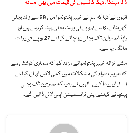
ڈالر مہنگا ، دیگر کرنسیوں کی قیمت میں بھی اضافہ
انہوں نے کہا کہ ہم نے خیبرپختونخوا میں 90 سے زائد بجلی
گھر بنائے، 6 سے7روپےفی یونٹ بجلی پیدا کر رہےہیں اور
واپڈاصارفین تک بجلی پہنچانے کیلئے 27 روپے فی یونٹ
مانگ رہا ہے۔
مشیرخزانہ خیبر پختونحوانے مزید کہا کہ ہماری کوشش ہے
کہ غریب عوام کی مشکلات میں کمی لائیں اور ان کیلئے
آسانیاں پیدا کریں۔ انہوں نے بتایا کہ صارفین تک بجلی
پہنچانے کیلئے اپنی ٹرانسمیشن اپنی لائن ڈالیں گے۔