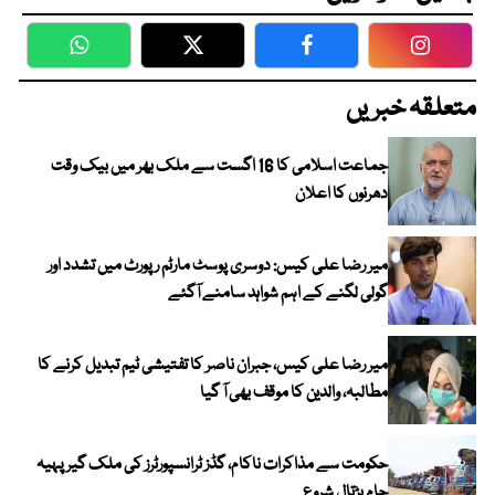
WhatsApp
Twitter
Facebook
Faceboo
متعلقہ خبریں
جماعت اسلامی کا 16 اگست سے ملک بھر میں بیک وقت
دھرنوں کا اعلان
میر رضا علی کیس: دوسری پوسٹ مارٹم رپورٹ میں تشدد اور
گولی لگنے کے اہم شواہد سامنے آگئے
میر رضا علی کیس، جبران ناصر کا تفتیشی ٹیم تبدیل کرنے کا
مطالبہ، والدین کا موقف بھی آ گیا
حکومت سے مذاکرات ناکام، گڈز ٹرانسپورٹرز کی ملک گیر پہیہ
جام ہڑتال شروع