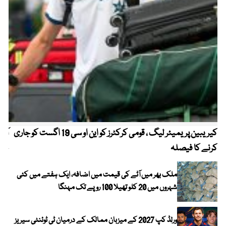
کیریبین پریمیئر لیگ ، قومی کرکٹرز کو این او سی 19 اگست کو جاری
آز
کرنے کا فیصلہ
چھی
ملک بھر میں آٹے کی قیمت میں اضافہ، ایک ہفتے میں کئی
شہروں میں 20 کلو تھیلا 100 روپے تک مہنگا
ورلڈ کپ 2027 کے میزبان ممالک کے درمیان ٹی ٹوئنٹی سیریز