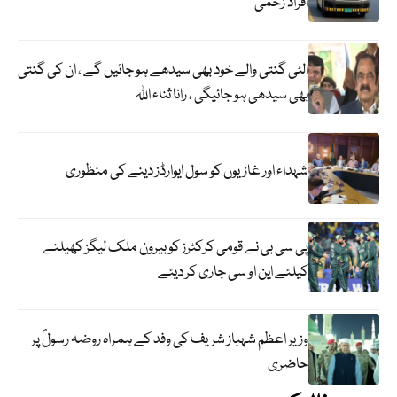
افراد زخمی
الٹی گنتی والے خود بھی سیدھے ہو جائیں گے ، ان کی گنتی
بھی سیدھی ہو جائیگی ، رانا ثناء اللہ
شہداء اور غازیوں کو سول ایوارڈز دینے کی منظوری
پی سی بی نے قومی کرکٹرز کو بیرون ملک لیگز کھیلنے
کیلئے این او سی جاری کر دیئے
وزیر اعظم شہباز شریف کی وفد کے ہمراہ روضہ رسولؐ پر
حاضری