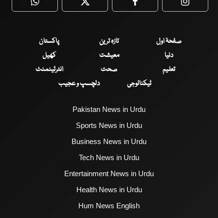
WhatsApp
Twitter
Facebook
Faceboo
صفحۂ اول
تازہ ترین
پاکستان
دنیا
معیشت
کھیل
تعلیم
صحت
انٹرٹینمنٹ
ٹیکنالوجی
دلچسپ و عجیب
Pakistan News in Urdu
Sports News in Urdu
Business News in Urdu
Tech News in Urdu
Entertainment News in Urdu
Health News in Urdu
Hum News English