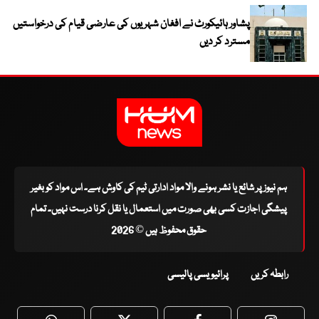
پشاور ہائیکورٹ نے افغان شہریوں کی عارضی قیام کی درخواستیں
مسترد کر دیں
ہم نیوز پر شائع یا نشر ہونے والا مواد ادارتی ٹیم کی کاوش ہے۔ اس مواد کو بغیر
پیشگی اجازت کسی بھی صورت میں استعمال یا نقل کرنا درست نہیں۔ تمام
حقوق محفوظ ہیں © 2026
رابطہ کریں
پرائیویسی پالیسی