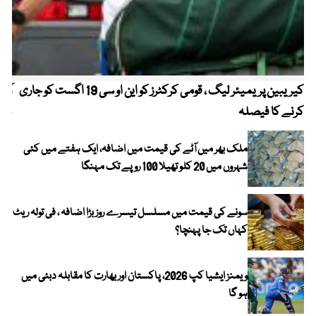
کیریبین پریمیئر لیگ ، قومی کرکٹرز کو این او سی 19 اگست کو جاری
آز
کرنے کا فیصلہ
چھی
ملک بھر میں آٹے کی قیمت میں اضافہ، ایک ہفتے میں کئی
شہروں میں 20 کلو تھیلا 100 روپے تک مہنگا
سونے کی قیمت میں مسلسل تیسرے روز بڑا اضافہ ، فی تولہ ریٹ
کہاں تک جا پہنچا؟
ویمنز ایشیا کپ 2026، پاکستان اور بھارت کا مقابلہ دبئی میں
ہو گا