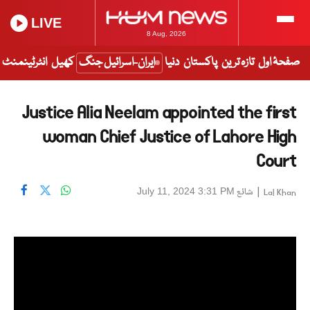
LIVE
8 Aug, 2026
صفحۂ اول
تازہ ترین
پاکستان
دنیا
ایران-اسرائیل جنگ
کھیل
انٹرٹینمنٹ
Justice Alia Neelam appointed the first
woman Chief Justice of Lahore High
Court
|
شائع
July 11, 2024 3:31 PM
Lal Khan