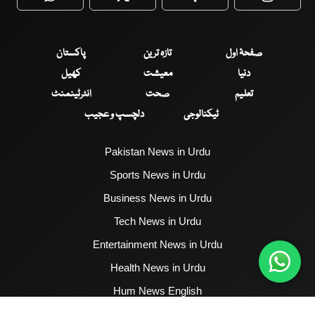
WhatsApp
Twitter
Facebook
Faceboo
صفحۂ اول
تازہ ترین
پاکستان
دنیا
معیشت
کھیل
تعلیم
صحت
انٹرٹینمنٹ
ٹیکنالوجی
دلچسپ و عجیب
Pakistan News in Urdu
Sports News in Urdu
Business News in Urdu
Tech News in Urdu
Entertainment News in Urdu
Health News in Urdu
Hum News English