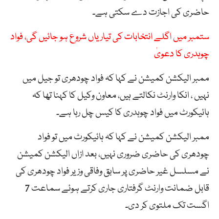
حاضری کی اجازت دے سکتی ہے۔
ستمبر میں اگلے انتخابات کی تیاریاں شروع ہو جائیں گی، فواد
چوہدری کا دعویٰ
ممبر الیکشن کمیشن نے کہا کہ فواد چودھری تو جیل میں
نہیں ، انکا وارنٹ نکالتے ہیں، معاون وکیل کا کہنا تھا کہ
ہائیکورٹ میں فواد چوہدری کا کیس چل رہا ہے۔
ممبر الیکشن کمیشن نے کہا کہ ہائیکورٹ میں تو فواد
چودھری کی حاضری ضروری نہیں، بعد ازاں الیکشن کمیشن
نے مسلسل غیر حاضری پر سابق وفاقی وزیر فواد چودھری کی
قابل ضمانت وارنٹ گرفتاری جاری کرتے ہوئے سماعت 7
اگست تک ملتوی کر دی۔