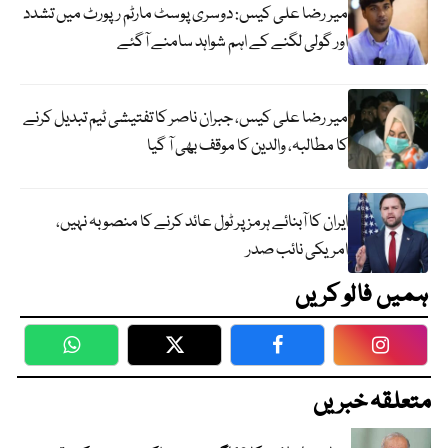
میر رضا علی کیس: دوسری پوسٹ مارٹم رپورٹ میں تشدد
اور گولی لگنے کے اہم شواہد سامنے آگئے
میر رضا علی کیس، جبران ناصر کا تفتیشی ٹیم تبدیل کرنے
کا مطالبہ، والدین کا موقف بھی آ گیا
ایران کا آبنائے ہرمز پر ٹول عائد کرنے کا منصوبہ نہیں،
امریکی نائب صدر
ہمیں فالو کریں
WhatsApp
Twitter
Facebook
Faceboo
متعلقہ خبریں