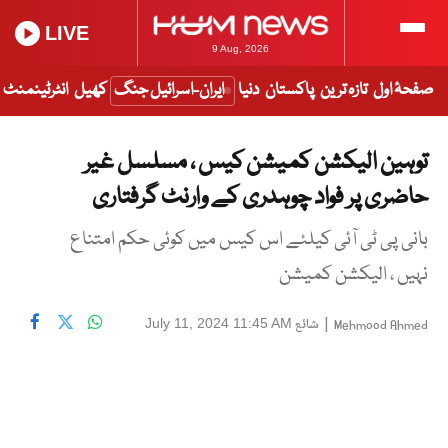
LIVE
9 Aug, 2026
صفحۂ اول
تازہ ترین
پاکستان
دنیا
ایران-اسرائیل جنگ
کھیل
انٹرٹینمنٹ
توہین الیکشن کمیشن کیس ، مسلسل غیر
حاضری پر فواد چوہدری کے وارنٹ گرفتاری
بانی پی ٹی آئی کیلئے اس کیس میں کوئی حکم امتناع
نہیں ، الیکشن کمیشن
|
شائع
July 11, 2024 11:45 AM
Mehmood Ahmed