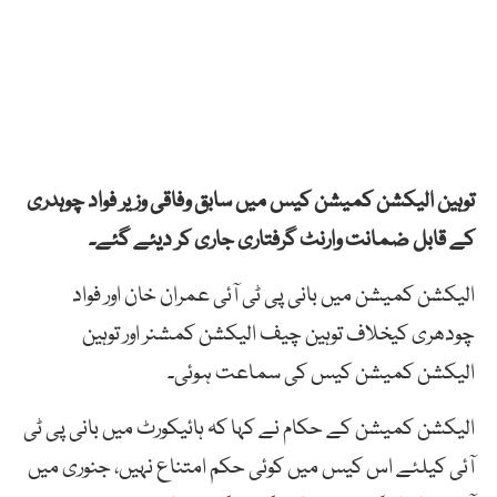
توہین الیکشن کمیشن کیس میں سابق وفاقی وزیر فواد چوہدری
کے قابل ضمانت وارنٹ گرفتاری جاری کر دیئے گئے۔
الیکشن کمیشن میں بانی پی ٹی آئی عمران خان اور فواد
چودھری کیخلاف توہین چیف الیکشن کمشنر اور توہین
الیکشن کمیشن کیس کی سماعت ہوئی۔
الیکشن کمیشن کے حکام نے کہا کہ ہائیکورٹ میں بانی پی ٹی
آئی کیلئے اس کیس میں کوئی حکم امتناع نہیں، جنوری میں