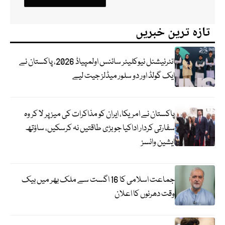
تازہ ترین خبریں
انٹرنیشنل نیوکلیئر سائنس اولمپیاڈ 2026، پاکستان نے
ایک گولڈ اور دو سلور میڈلز جیت لیے
پاکستان نے امریکا، ایران کو مذاکرات کی میز پر لا کر وہ
سفارتی کردار اداکیا جو بڑی طاقتیں نہ کرسکیں، ساؤتھ
ایشین وائسز
جماعت اسلامی کا 16 اگست سے ملک بھر میں بیک
وقت دھرنوں کا اعلان