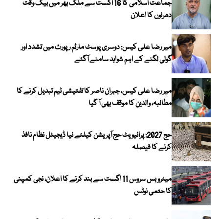
جماعت اسلامی کا 16 اگست سے ملک بھر میں بیک وقت
دھرنوں کا اعلان
میر رضا علی کیس: دوسری پوسٹ مارٹم رپورٹ میں تشدد اور
گولی لگنے کے اہم شواہد سامنے آگئے
میر رضا علی کیس، جبران ناصر کا تفتیشی ٹیم تبدیل کرنے کا
مطالبہ، والدین کا موقف بھی آ گیا
حج 2027: پرائیویٹ حج آپریشن کیلئے نیا ڈیجیٹل نظام نافذ
کرنے کا فیصلہ
میٹرو بس سروس 11 اگست سے بند کرنے کا اعلان، نجی کمپنی
کا حتمی نوٹس