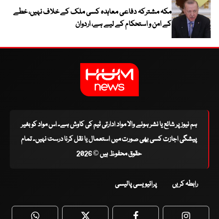
مکہ مشترکہ دفاعی معاہدہ کسی ملک کے خلاف نہیں، خطے
کے امن و استحکام کے لیے ہے، اردوان
ہم نیوز پر شائع یا نشر ہونے والا مواد ادارتی ٹیم کی کاوش ہے۔ اس مواد کو بغیر
پیشگی اجازت کسی بھی صورت میں استعمال یا نقل کرنا درست نہیں۔ تمام
حقوق محفوظ ہیں © 2026
رابطہ کریں
پرائیویسی پالیسی