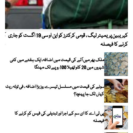
کیریبین پریمیئر لیگ ، قومی کرکٹرز کو این او سی 19 اگست کو جاری
آز
کرنے کا فیصلہ
چھی
ملک بھر میں آٹے کی قیمت میں اضافہ، ایک ہفتے میں کئی
شہروں میں 20 کلو تھیلا 100 روپے تک مہنگا
سونے کی قیمت میں مسلسل تیسرے روز بڑا اضافہ ، فی تولہ ریٹ
کہاں تک جا پہنچا؟
پی ٹی اے کا ای سم کے اجرا اور تبدیلی کی فیس کم کرنے کا
فیصلہ