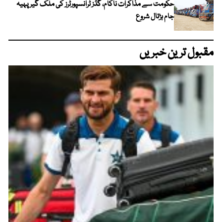
حکومت سے مذاکرات ناکام، گڈز ٹرانسپورٹرز کی ملک گیر پہیہ
جام ہڑتال شروع
مقبول ترین خبریں