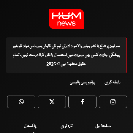
ہم نیوز پر شائع یا نشر ہونے والا مواد ادارتی ٹیم کی کاوش ہے۔ اس مواد کو بغیر
پیشگی اجازت کسی بھی صورت میں استعمال یا نقل کرنا درست نہیں۔ تمام
حقوق محفوظ ہیں © 2026
رابطہ کریں
پرائیویسی پالیسی
WhatsApp
Twitter
Facebook
Faceboo
صفحۂ اول
تازہ ترین
پاکستان