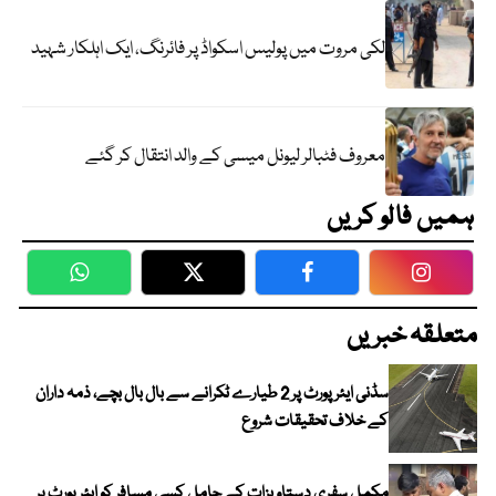
لکی مروت میں پولیس اسکواڈ پر فائرنگ، ایک اہلکار شہید
معروف فٹبالر لیونل میسی کے والد انتقال کر گئے
ہمیں فالو کریں
WhatsApp
Twitter
Facebook
Faceboo
متعلقہ خبریں
سڈنی ایئرپورٹ پر 2 طیارے ٹکرانے سے بال بال بچے، ذمہ داران
کے خلاف تحقیقات شروع
مکمل سفری دستاویزات کے حامل کسی مسافر کو ایئرپورٹ پر