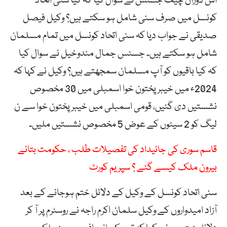
اس دوران چیف جسٹس نے سوال کیا کہ کیا سنی اتحاد
کونسل میں صرف سنی شامل ہو سکتے ہیں؟ وکیل فیصل
صدیقی نے جواب دیا کہ سنی اتحاد کونسل میں تمام مسلمان
شامل ہو سکتے ہیں۔ جسٹس جمال مندوخیل نے سوال کیا
کہ کیا باقیوں کو آپ مسلمان سمجھتے ہیں؟ وکیل نے کہا کہ
2024ء میں خیبر پختون خوا اسمبلی میں 30 مخصوص
نشستیں دی گئیں، قومی اسمبلی میں خیبر پختون خوا سے ن
لیگ کو 2 سیٹوں کے عوض 5 مخصوص نشستیں ملیں۔
قاسم سوری کی جائیداد کی تفصیلات طلب ، حکومت بتائے
بیرون ملک کیسے گئے ؟ سپریم کورٹ
سنی اتحاد کونسل کے وکیل کے دلائل ختم ہوجانے کے بعد
آزاد امیدواروں کے وکیل سلمان اکرم راجہ نے روسٹرم پر آ کر