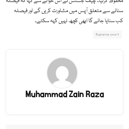
محفوظ کرلیا۔ چیف جسٹس نے اس حوالے سے کہا کہ فیصلہ
سنانے سے متعلق آپس میں مشاورت کریں گے اور فیصلہ
کب سنایا جائے گا ابھی کچھ نہیں کہہ سکتے۔
Supreme court
Muhammad Zain Raza