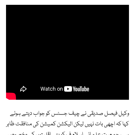
وکیل فیصل صدیقی نے چیف جسٹس کو جواب دیتے ہوئے
کہا کہ اچھی بات نہیں لیکن الیکشن کمیشن کی منافقت ظاہر
ہے، جمعیت علمائے اسلام ف کو بھی اقلیتوں کی مخصوص