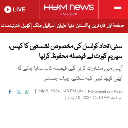
LIVE
9 Aug, 2026
صفحۂ اول
تازہ ترین
پاکستان
دنیا
ایران-اسرائیل جنگ
کھیل
انٹرٹینمنٹ
سنی اتحاد کونسل کی مخصوص نشستوں کا کیس،
سپریم کورٹ نے فیصلہ محفوظ کرلیا
آپس میں مشاورت کریں گے، فیصلہ کب سنایا جائے گا
ابھی کچھ نہیں کہہ سکتے، چیف جسٹس
|
شائع
|
July 9, 2024 1:48 PM
Muhammad Zain Raza
اپ ڈیٹ
|
July 10, 2024 11:10 AM