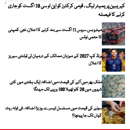
کیریبین پریمیئر لیگ ، قومی کرکٹرز کو این او سی 19 اگست کو جاری
آز
کرنے کا فیصلہ
چھی
میٹرو بس سروس 11 اگست سے بند کرنے کا اعلان، نجی کمپنی
کا حتمی نوٹس
ورلڈ کپ 2027 کے میزبان ممالک کے درمیان ٹی ٹوئنٹی سیریز
کا اعلان
ملک بھر میں آٹے کی قیمت میں اضافہ، ایک ہفتے میں کئی
شہروں میں 20 کلو تھیلا 100 روپے تک مہنگا
سونے کی قیمت میں مسلسل تیسرے روز بڑا اضافہ ، فی تولہ ریٹ
کہاں تک جا پہنچا؟