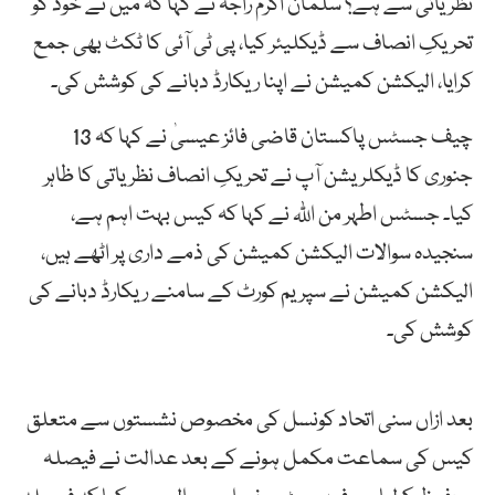
نظریاتی سے ہے؟ سلمان اکرم راجہ نے کہا کہ میں نے خود کو
تحریکِ انصاف سے ڈیکلیئر کیا، پی ٹی آئی کا ٹکٹ بھی جمع
کرایا، الیکشن کمیشن نے اپنا ریکارڈ دبانے کی کوشش کی۔
چیف جسٹس پاکستان قاضی فائز عیسیٰ نے کہا کہ 13
جنوری کا ڈیکلریشن آپ نے تحریکِ انصاف نظریاتی کا ظاہر
کیا۔ جسٹس اطہر من اللّٰہ نے کہا کہ کیس بہت اہم ہے،
سنجیدہ سوالات الیکشن کمیشن کی ذمے داری پر اٹھے ہیں،
الیکشن کمیشن نے سپریم کورٹ کے سامنے ریکارڈ دبانے کی
کوشش کی۔
بعد ازاں سنی اتحاد کونسل کی مخصوص نشستوں سے متعلق
کیس کی سماعت مکمل ہونے کے بعد عدالت نے فیصلہ