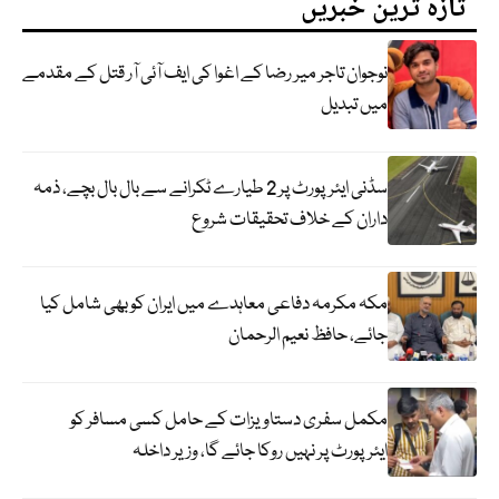
تازہ ترین خبریں
نوجوان تاجر میر رضا کے اغوا کی ایف آئی آر قتل کے مقدمے
میں تبدیل
سڈنی ایئرپورٹ پر 2 طیارے ٹکرانے سے بال بال بچے، ذمہ
داران کے خلاف تحقیقات شروع
مکہ مکرمہ دفاعی معاہدے میں ایران کو بھی شامل کیا
جائے، حافظ نعیم الرحمان
مکمل سفری دستاویزات کے حامل کسی مسافر کو
ایئرپورٹ پر نہیں روکا جائے گا، وزیر داخلہ