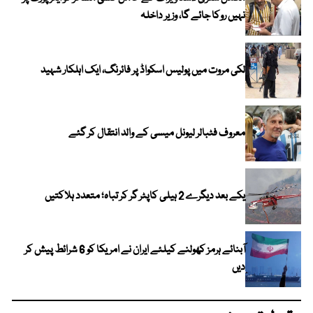
نہیں روکا جائے گا، وزیر داخلہ
لکی مروت میں پولیس اسکواڈ پر فائرنگ، ایک اہلکار شہید
معروف فٹبالر لیونل میسی کے والد انتقال کر گئے
یکے بعد دیگرے 2 ہیلی کاپٹر گر کر تباہ؛ متعدد ہلاکتیں
آبنائے ہرمز کھولنے کیلئے ایران نے امریکا کو 6 شرائط پیش کر
دیں