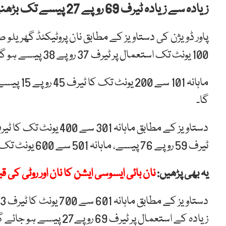
زیادہ سے زیادہ ٹیرف 69 روپے 27 پیسے تک بڑھنے کا انکشاف ہوا ہے۔
پاور ڈویژن کی دستاویز کے مطابق نان پروٹیکٹڈ گھریلو 
100 یونٹ تک استعمال پر ٹیرف 37 روپے 38 پیسے ہو گا۔
گا۔
ٹیرف 59 روپے 76 پیسے، ماہانہ 501 سے 600 یونٹ تک کا ٹیرف 61 روپے 71 پیسے ہو گا۔
یہ بھی پڑھیں:
نان بائی ایسوسی ایشن کا نان اور روٹی کی
زیادہ کے استعمال پر ٹیرف 69 روپے27 پیسے ہو جائے گا۔