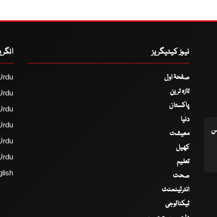
نیوز کیٹیگریز
انگر
صفحۂ اول
Urdu
تازہ ترین
Urdu
پاکستان
Urdu
دنیا
Urdu
اس
معیشت
Urdu
کھیل
Urdu
تعلیم
lish
صحت
انٹرٹینمنٹ
ٹیکنالوجی