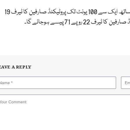
پاور ڈویژن کی دستاویز کے مطابق ٹیکسوں اور ڈیوٹیز کے ساتھ ایک سے 100 یونٹ تک پروٹیکٹڈ صارفین کا ٹیرف 19
EAVE A REPLY