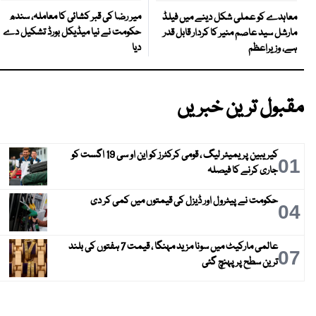
میر رضا کی قبر کشائی کا معاملہ، سندھ
معاہدے کو عملی شکل دینے میں فیلڈ
حکومت نے نیا میڈیکل بورڈ تشکیل دے
مارشل سید عاصم منیر کا کردار قابل قدر
دیا
ہے، وزیراعظم
مقبول ترین خبریں
کیریبین پریمیئر لیگ ، قومی کرکٹرز کو این او سی 19 اگست کو
01
جاری کرنے کا فیصلہ
حکومت نے پیٹرول اور ڈیزل کی قیمتوں میں کمی کر دی
04
عالمی مارکیٹ میں سونا مزید مہنگا ، قیمت 7 ہفتوں کی بلند
07
ترین سطح پر پہنچ گئی