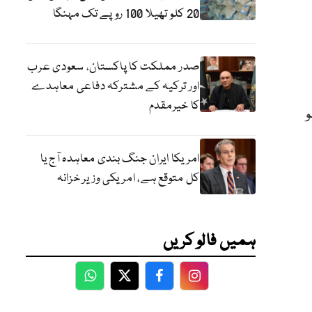
20 کلو تھیلا 100 روپے تک مہنگا
صدر مملکت کا پاکستان، سعودی عرب
اور ترکیہ کے مشترکہ دفاعی معاہدے
کا خیرمقدم
پے17 پیسے ہو
امریکا ایران جنگ بندی معاہدہ آج یا
کل متوقع ہے، امریکی وزیر خزانہ
ہمیں فالو کریں
WhatsApp
Twitter
Facebook
Facebook