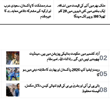
ملک بھر میں آٹے کی قیمت میں اضافہ،
صدر مملکت کا پاکستان، سعودی عرب
ایک ہفتے میں کئی شہروں میں 20 کلو
اور ترکیہ کے مشترکہ دفاعی معاہدے کا
تھیلا 100 روپے تک مہنگا
خیرمقدم
آزاد کشمیر میں حکومت بنانیکی پوزیشن میں ہیں ، مینڈیٹ
3
02
چھیننے نہیں دیں گے ، رانا ثناء اللہ ، امیر مقام
ویمنز ایشیا کپ 2026، پاکستان اور بھارت کا مقابلہ دبئی میں ہو
6
05
گا
بانی پی ٹی آئی اور بشریٰ بی بی کی قیدِ تنہائی کیس، دلائل مکمل،
9
08
فیصلہ محفوظ