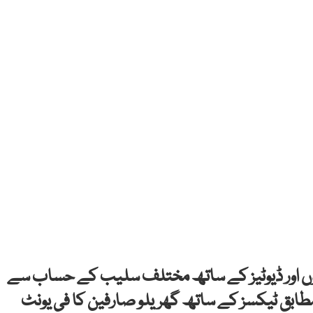
 ڈویژن نے جولائی 2024 سے ٹیکسوں اور ڈیوٹیز کے ساتھ مختلف سلیب کے حساب سے
ابق ٹیکسز کے ساتھ گھریلو صارفین کا فی یونٹ