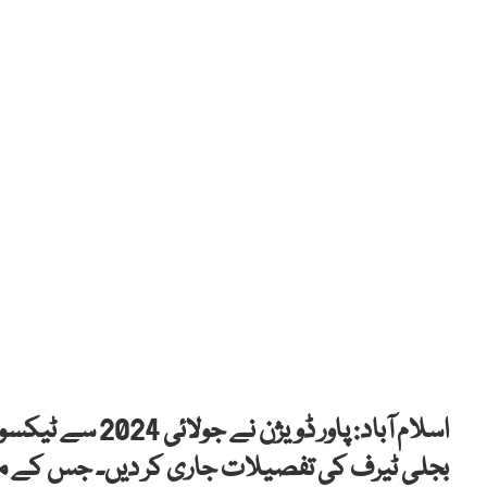
اسلام آباد: پاور
بجلی ٹیرف کی تفصیلات جاری کر دیں۔ جس کے مط