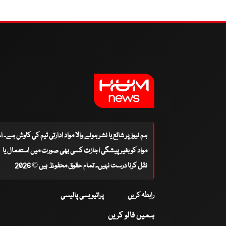
ہم نیوز پر شائع یا نشر ہونے والا مواد ادارتی ٹیم کی کاوش ہے۔ 
مواد کو بغیر پیشگی اجازت کسی بھی صورت میں استعمال یا
نقل کرنا درست نہیں۔ تمام حقوق محفوظ ہیں © 2026
رابطہ کریں
پرائیویسی پالیسی
ہمیں فالو کریں