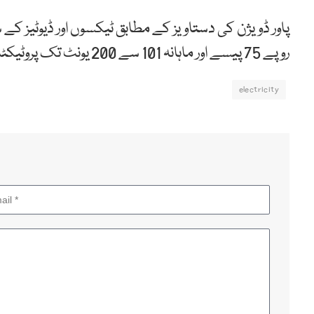
روپے 75 پیسے اور ماہانہ 101 سے 200 یونٹ تک پروٹیکٹڈ صارفین کا ٹیرف 22 روپے 71 پیسے ہوجائے گا۔
electricity