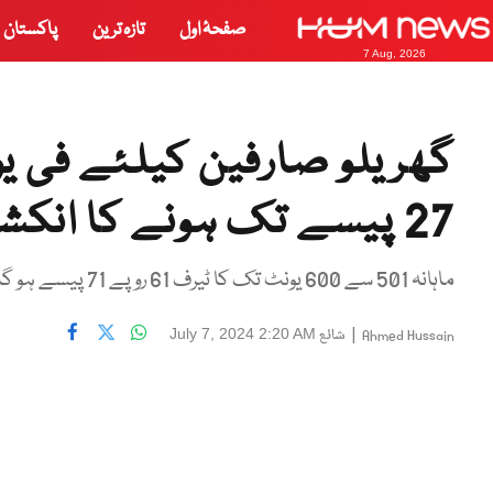
صفحۂ اول
تازہ ترین
پاکستان
7 Aug, 2026
27 پیسے تک ہونے کا انکشاف
ماہانہ 501 سے 600 یونٹ تک کا ٹیرف 61 روپے 71 پیسے ہو گا۔
|
شائع
July 7, 2024 2:20 AM
Ahmed Hussain