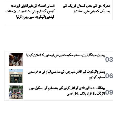
معرکہ حق کے بعد پاکستان کو ایک کے
انسانی اعضاء کی غیر قانونی فروخت
بعد ایک کامیابی ملی، عطا تارڑ
کیس، گرفتار چینی باشندوں نے ضمانت
کیلئے ہائیکورٹ سے رجوع کرلیا
پیٹرول مہنگا، ڈیزل سستا، حکومت نے نئی قیمتوں کا اعلان کر دیا
0
پشاور ہائیکورٹ نے افغان شہریوں کی عارضی قیام کی درخواستیں
0
مسترد کر دیں
بینکاک ، دادا اور دادی کو قتل کرنے کے بعد ملزم کی اسکول میں
0
فائرنگ ، 8 افراد ہلاک ، 14 زخمی