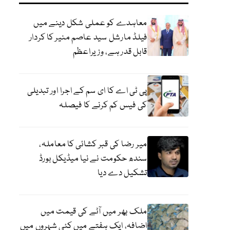
معاہدے کو عملی شکل دینے میں
فیلڈ مارشل سید عاصم منیر کا کردار
قابل قدر ہے، وزیراعظم
پی ٹی اے کا ای سم کے اجرا اور تبدیلی
کی فیس کم کرنے کا فیصلہ
میر رضا کی قبر کشائی کا معاملہ،
سندھ حکومت نے نیا میڈیکل بورڈ
تشکیل دے دیا
ملک بھر میں آٹے کی قیمت میں
اضافہ، ایک ہفتے میں کئی شہروں میں