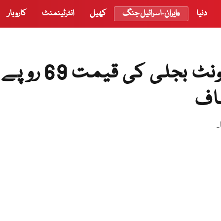
دنیا
ایران-اسرائیل جنگ
کھیل
انٹرٹینمنٹ
کاروبار
گھریلو صارفین کیلئے فی یونٹ بجلی کی قیمت 69 روپے