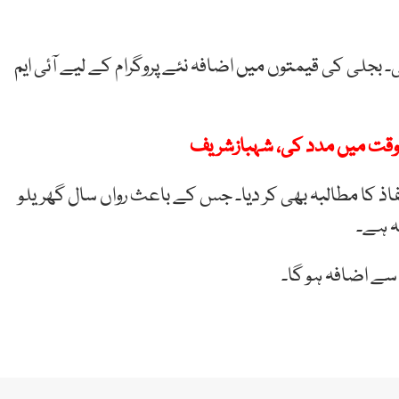
۔ بجلی کی قیمتوں میں اضافہ نئے پروگرام کے لیے آئی ایم
 وقت میں مدد کی، شہبازشریف
اذ کا مطالبہ بھی کر دیا۔ جس کے باعث رواں سال گھریلو
سے اضافہ ہو گا۔