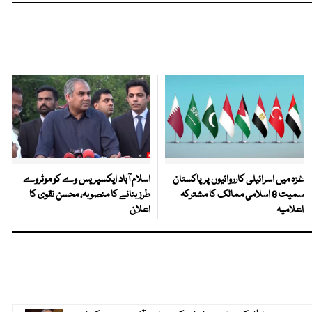
غزہ میں اسرائیلی کارروائیوں پر پاکستان
اسلام آباد ایکسپریس وے کو موٹروے
سمیت 8 اسلامی ممالک کا مشترکہ
طرز بنانے کا منصوبہ، محسن نقوی کا
اعلامیہ
اعلان