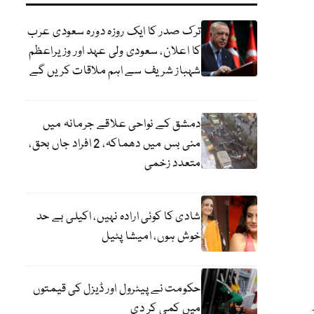
ترک صدر کا ایک روزہ دورہ سعودی عرب
کا اعلان، سعودی ولی عہد اور وزیراعظم
شہباز شریف سے اہم ملاقات کریں گے
دمشق کے نواحی علاقے جرمانہ میں
منی بس میں دھماکہ، 2 افراد جاں بحق،
متعدد زخمی
شادی کا کوئی ارادہ نہیں، اکیلی بے حد
خوش ہوں، امیشا پٹیل
حکومت نے پیٹرول اور ڈیزل کی قیمتوں
میں کمی کر دی