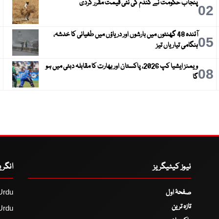
پنجاب حکومت نے گندم کی نئی قیمت مقرر کردی
3
02
آئندہ 48 گھنٹوں میں بارشوں اور دریاؤں میں طغیانی کا خدشہ،
6
05
ہنگامی تیاریاں تیز
ویمنز ایشیا کپ 2026، پاکستان اور بھارت کا مقابلہ دبئی میں ہو
9
08
گا
نیوز کیٹیگریز
انگر
صفحۂ اول
Urdu
تازہ ترین
Urdu