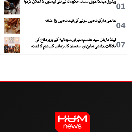
پیٹرول مہنگا، ڈیزل سستا، حکومت نے نئی قیمتوں کا اعلان کر دیا
01
عالمی مارکیٹ میں سونے کی قیمت میں بڑا اضافہ
04
فیلڈ مارشل سید عاصم منیر اور صومالیہ کے وزیر دفاع کی
07
ملاقات، دفاعی تعاون اور استعدادِ کار بڑھانے کے عزم کا اعادہ