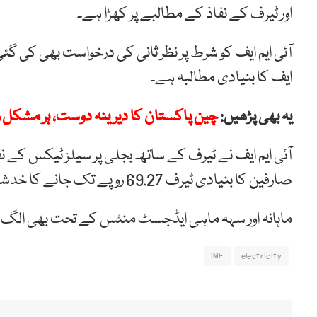
اور ٹیرف کے نفاذ کے مطالبے پر کھڑا ہے۔
آئی ایم ایف کو شرط پر نظر ثانی کی درخواست بھی کی گئی
ایف کا بنیادی مطالبہ ہے۔
یہ بھی پڑھیں:
چین پاکستان کا دیرینہ دوست، ہر مشکل
آئی ایم ایف نے ٹیرف کے ساتھ بجلی پر سیلز ٹیکس کے نف
صارفین کا بنیادی ٹیرف 69.27 روپے تک جانے کا خدشہ ہے۔
ماہانہ اور سہہ ماہی ایڈجسٹ منٹس کے تحت بھی الگ 
IMF
electricity