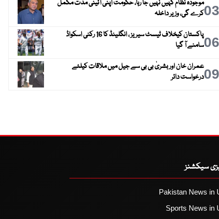
موجودہ نظام کہیں نہیں جا رہا، حکومت اپنی آئینی مدت مکمل
0
کرے گی، وزیر داخلہ
پاکستان کیخلاف ٹیسٹ سیریز ، انگلینڈ کا 16 رکنی اسکواڈ
0
سامنے آ گیا
عمران خان اور بشریٰ بی بی سے جیل میں ملاقات کیلئے
0
درخواست دائر
یزی سیکشنز
Pakistan News in 
Sports News in 