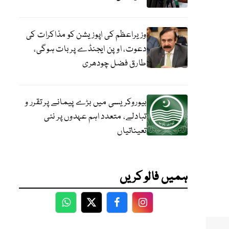
وزیراعظم کی اپوزیشن کو مذاکرات کی
دعوت، اوپن ایجنڈے پر بات ہوگی،
طارق فضل چودھری
بیوروکریسی میں بڑے پیمانے پر تقرر و
تبادلے، متعدد اہم عہدوں پر نئی
تعیناتیاں
ہمیں فالو کریں
WhatsApp
Twitter
Facebook
Facebook