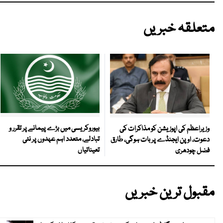
متعلقہ خبریں
بیوروکریسی میں بڑے پیمانے پر تقرر و
وزیراعظم کی اپوزیشن کو مذاکرات کی
تبادلے، متعدد اہم عہدوں پر نئی
دعوت، اوپن ایجنڈے پر بات ہوگی، طارق
تعیناتیاں
فضل چودھری
مقبول ترین خبریں