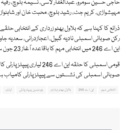
حاجی حسین سومرو، عبدالغفار لاسی، نسیمہ بلوچ، رقیہ ا
مہیشواڑی، کریم جٹ، رشید بلوچ، محبت خان اور شاہنواز
ذرائع کا کہنا ہے کہ بلاول بھٹو زرداری کے انتخابی ح
رکن صوبائی اسمبلی نادیہ گبول، اعجازدرانی، سعدیہ جاو
این اے 246 میں انتخابی مہم کا باقاعدہ آغاز 23 جون سے کر رہی ہے۔
قومی اسمبلی کا حلقہ این اے 
صوبائی اسمبلی کی نشستوں سے پیپلزپارٹی کامیاب ہ
انتخابی مہم
این اے 246
بلاول بھٹو زرداری
چیئرمین پیپلزپارٹی
لیاری