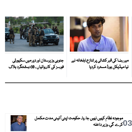
میر رضا کی قبر کشائی پر تنازع،اہلخانہ نے
جنوبی وزیرستان اور دیر میں سکیورٹی
نیا میڈیکل بورڈ مسترد کردیا
فورسز کی کارروائیاں ، 10دہشتگرد ہلاک
موجودہ نظام کہیں نہیں جا رہا، حکومت اپنی آئینی مدت مکمل
0
کرے گی، وزیر داخلہ