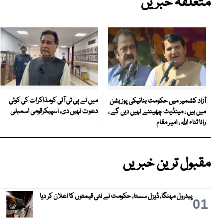
متعلقہ خبریں
میں نے پی ٹی آئی کومذاکرات کی کوئی
آزاد کشمیر میں حکومت بنانیکی پوزیشن
دعوت نہیں دی، اسپیکرقومی اسمبلی
میں ہیں ، مینڈیٹ چھیننے نہیں دیں گے ،
رانا ثناء اللہ ، امیر مقام
مقبول ترین خبریں
پیٹرول مہنگا، ڈیزل سستا، حکومت نے نئی قیمتوں کا اعلان کر دیا
01