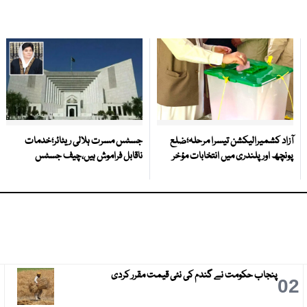
آزاد کشمیرالیکشن تیسرا مرحلہ؛ضلع
جسٹس مسرت ہلالی ریٹائر؛خدمات
پونچھ اور پلندری میں انتخابات مؤخر
ناقابل فراموش ہیں،چیف جسٹس
پنجاب حکومت نے گندم کی نئی قیمت مقرر کردی
3
02