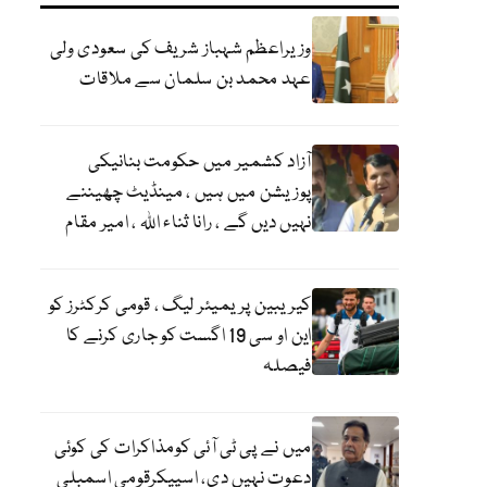
وزیراعظم شہباز شریف کی سعودی ولی
عہد محمد بن سلمان سے ملاقات
آزاد کشمیر میں حکومت بنانیکی
پوزیشن میں ہیں ، مینڈیٹ چھیننے
نہیں دیں گے ، رانا ثناء اللہ ، امیر مقام
کیریبین پریمیئر لیگ ، قومی کرکٹرز کو
این او سی 19 اگست کو جاری کرنے کا
فیصلہ
میں نے پی ٹی آئی کومذاکرات کی کوئی
دعوت نہیں دی، اسپیکرقومی اسمبلی