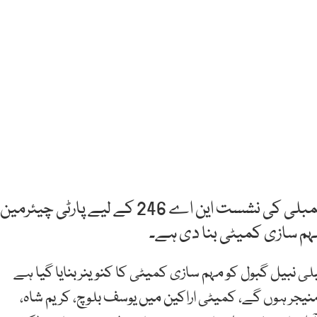
کراچی: پاکستان پییلزپارٹی نے لیاری سے قومی اسمبلی کی نشست این اے 246 کے لیے پارٹی چیئرمین
مہم سازی کمیٹی بنا دی ہے۔
لی نبیل گبول کو مہم سازی کمیٹی کا کنوینر بنایا گیا ہے
منیجر ہوں گے، کمیٹی اراکین میں یوسف بلوچ، کریم شاہ،