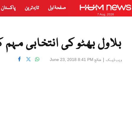
صفحۂ اول
تازہ ترین
پاکستان
7 Aug, 2026
بلاول بھٹو کی انتخابی مہم
|
شائع
June 23, 2018 8:41 PM
ویب ڈیسک