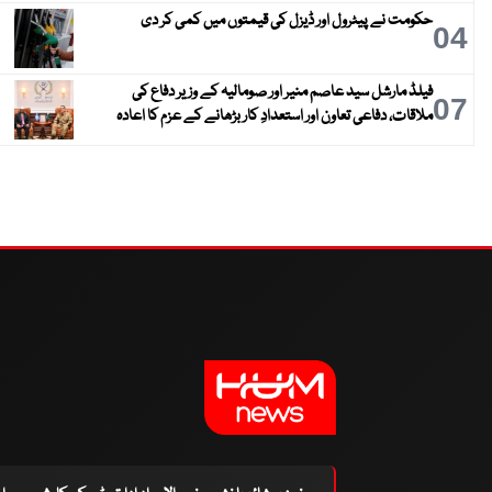
حکومت نے پیٹرول اور ڈیزل کی قیمتوں میں کمی کر دی
04
فیلڈ مارشل سید عاصم منیر اور صومالیہ کے وزیر دفاع کی
07
ملاقات، دفاعی تعاون اور استعدادِ کار بڑھانے کے عزم کا اعادہ