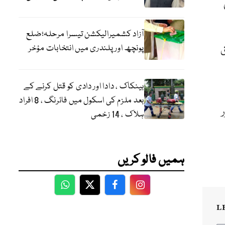
آزاد کشمیرالیکشن تیسرا مرحلہ؛ضلع
ق
پونچھ اور پلندری میں انتخابات مؤخر
بینکاک ، دادا اور دادی کو قتل کرنے کے
بعد ملزم کی اسکول میں فائرنگ ، 8 افراد
ر
ہلاک ، 14 زخمی
ہمیں فالو کریں
WhatsApp
Twitter
Facebook
Facebook
L