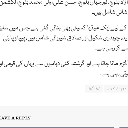
ٓزاد بلوچ، نورجہاں بلوچ، حسن علی، ولی محمد بلوچ، لکشمن
 شانی شامل ہیں۔
لقے کے لیے ایک میڈیا کمیٹی بھی بنائی گئی ہے جس میں ساب
ید، چوہدری شکیل اور صادق شیروانی شامل ہیں، پیپلزپارٹی
246 لیاری پیپلزپارٹی کا گڑھ مانا جاتا ہے اور گزشتہ کئی دہائیوں سے یہاں کی قومی او
وتی رہی ہے۔
مہم ساز کمیٹی
نبیل گبول
EAVE A REPLY