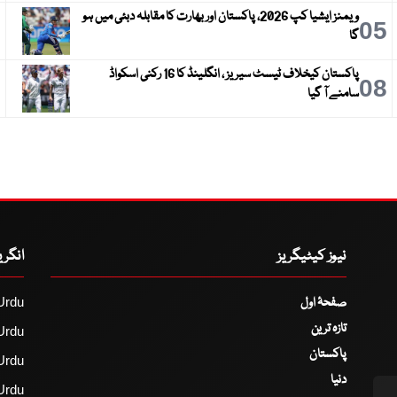
ویمنز ایشیا کپ 2026، پاکستان اور بھارت کا مقابلہ دبئی میں ہو
6
05
گا
پاکستان کیخلاف ٹیسٹ سیریز ، انگلینڈ کا 16 رکنی اسکواڈ
9
08
سامنے آ گیا
نیوز کیٹیگریز
انگر
صفحۂ اول
Urdu
تازہ ترین
Urdu
پاکستان
Urdu
دنیا
Urdu