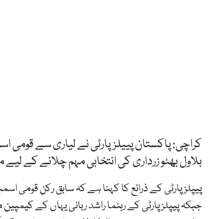
بلاول بھٹو زرداری کی انتخابی مہم چلانے کے لیے 
پیپلزپارٹی کے ذرائع کا کہنا ہے کہ سابق رکن قومی اسمب
جبکہ پیپلزپارٹی کے رہنما راشد ربانی یہاں کے کیمپین 