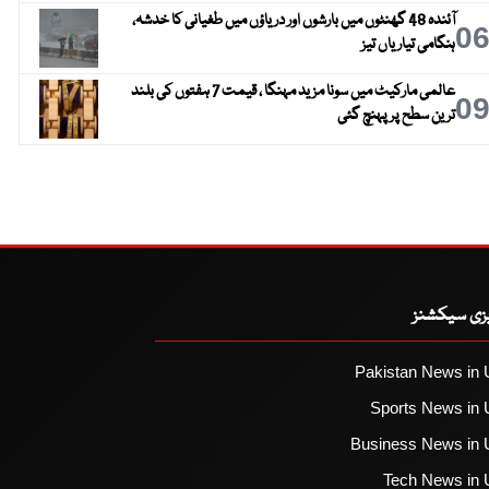
آئندہ 48 گھنٹوں میں بارشوں اور دریاؤں میں طغیانی کا خدشہ،
0
ہنگامی تیاریاں تیز
عالمی مارکیٹ میں سونا مزید مہنگا ، قیمت 7 ہفتوں کی بلند
0
ترین سطح پر پہنچ گئی
یزی سیکشنز
Pakistan News in 
Sports News in 
Business News in 
Tech News in 