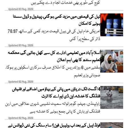
کوچ کے طور پر بھی خدمات انجام دے چکے ہیں
Updated 03 Aug, 2026
تیل کی قیمتوں میں مزید کمی ہو گئی، پیٹرول و ڈیزل سستا
ہونے کا امکان
امریکی خام تیل کی فی بیرل قیمت مزید کمی کے ساتھ 78.97
ڈالر کی سطح پر آ گئی
Updated 03 Aug, 2026
اسلام آباد میں تعلیمی ادارے کل سے کھل جائیں گے، محکمہ
تعلیم سندھ کا بھی اہم اعلان
ہفتے میں 6 روز تدریس کا اطلاق صرف سرکاری اسکولوں پر ہوگا،
صوبائی وزیر تعلیم
Updated 02 Aug, 2026
4 اگست تک دریاؤں میں پانی کے بہاؤ میں اضافے اور فلیش
فلڈنگ کا خدشہ، این ڈی ایم اے کا الرٹ
راولپنڈی، جہلم، گوجرانوالہ سمیت نشیبی شہری علاقوں میں اربن
فلڈنگ اور بارش کا پانی جمع ہونے کا خدشہ ہے
Updated 02 Aug, 2026
فولڈ ایبل کے بعد اب رولیبل فون؟ سام سنگ کی نئی ڈیوائس نے