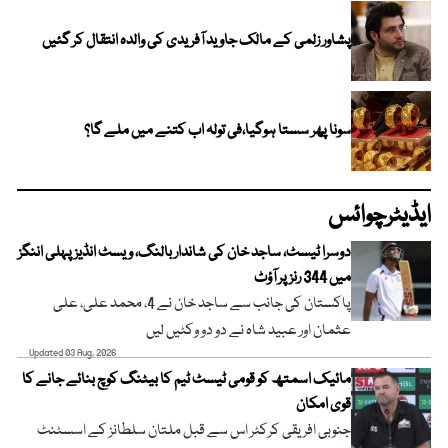
پشاور زلمی کے مالک جاوید آفریدی کی والدہ انتقال کر گئیں
سونا پھر سستا ہوگیا،فی تولہ اب کتنے میں ملے گا؟
ایڈیٹرچوائس
دوسرا ٹیسٹ، ساجد خان کی شاندار بالنگ، ویسٹ انڈیز پہلی اننگز
میں 344 رنز پر آؤٹ
پاکستان کی جانب سے ساجد خان نے 4، محمد علی، علی
عثمان اور عبید شاہ نے دو دو وکٹیں لیں
Updated 03 Aug, 2026
مائیک اسمتھ کو قومی ٹیسٹ ٹیم کا بیٹنگ کوچ بنائے جانے کا
قوی امکان
جنوبی افریقی کرکٹر اس سے قبل ملتان سلطانز کے اسسٹنٹ