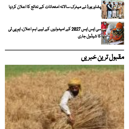
پشاور بورڈ نے میٹرک سالانہ امتحانات کے نتائج کا اعلان کردیا
سی ایس ایس 2027 کے امیدواروں کے لیے اہم اعلان، ایم پی ٹی
کا شیڈول جاری
مقبول ترین خبریں