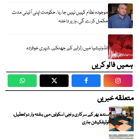
موجودہ نظام کہیں نہیں جا رہا، حکومت اپنی آئینی مدت
مکمل کرے گی، وزیر داخلہ
انڈونیشیا میں زلزلے کے جھٹکے، شہری خوفزدہ
ہمیں فالو کریں
WhatsApp
Twitter
Facebook
Faceboo
متعلقہ خبریں
سندھ بھر کے سرکاری و نجی اسکولوں میں ہفتہ وار دو تعطیل،
نوٹیفکیشن جاری