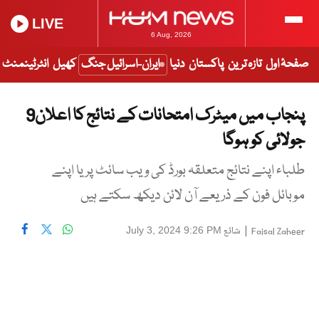
LIVE
6 Aug, 2026
صفحۂ اول
تازہ ترین
پاکستان
دنیا
ایران-اسرائیل جنگ
کھیل
انٹرٹینمنٹ
پنجاب میں میٹرک امتحانات کے نتائج کا اعلان9
جولائی کو ہوگا
طلباء اپنے نتائج متعلقہ بورڈ کی ویب سائٹ پر یا اپنے
موبائل فون کے ذریعے آن لائن دیکھ سکتے ہیں
|
شائع
July 3, 2024 9:26 PM
Faisal Zaheer