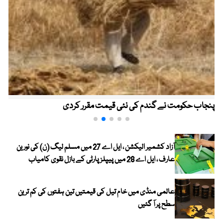
نجاب حکومت نے گندم کی نئی قیمت مقرر کردی
موج
کرے
آزاد کشمیر الیکشن ، ایل اے 27 میں مسلم لیگ (ن) کی نورین
عارف ، ایل اے 28 میں پیپلز پارٹی کے بازل نقوی کامیاب
عالمی منڈی میں خام تیل کی قیمتیں تین ہفتوں کی کم ترین
سطح پر آ گئیں