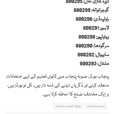
ڈیرہ غازی خان: 800295
گوجرانوالہ: 800299
راولپنڈی: 800296
لاہور: 800291
بہاولپور: 800298
سرگودھا: 800290
ساہیوال: 800292
ملتان: 800293
پنجاب بورڈز، صوبہ پنجاب میں ثانوی تعلیم کے لیے امتحانات
منعقد کرنے اور ڈگریاں دینے کے ذمہ دار ہیں۔ کل نو بورڈز ہیں،
ہر ایک مختلف ضلع کا احاطہ کرتا ہے۔
matric result date
matric exam