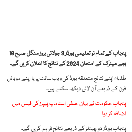
پنجاب کے تمام نو تعلیمی بورڈز 9 جولائی بروز منگل صبح 10
بجے میٹرک کے امتحان 2024 کے نتائج کا اعلان کریں گے۔
طلباء اپنے نتائج متعلقہ بورڈ کی ویب سائٹ پر یا اپنے موبائل
فون کے ذریعے آن لائن دیکھ سکتے ہیں۔
پنجاب حکومت نے بیان حلفی اسٹامپ پیپرز کی فیس میں
اضافہ کر دیا
پنجاب بورڈز دو چینلز کے ذریعے نتائج فراہم کریں گے۔