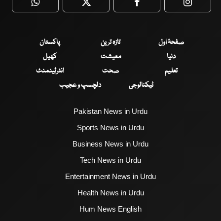
WhatsApp
Twitter
Facebook
Faceboo
صفحۂ اول
تازہ ترین
پاکستان
دنیا
معیشت
کھیل
تعلیم
صحت
انٹرٹینمنٹ
ٹیکنالوجی
دلچسپ و عجیب
Pakistan News in Urdu
Sports News in Urdu
Business News in Urdu
Tech News in Urdu
Entertainment News in Urdu
Health News in Urdu
Hum News English