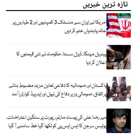
تازہ ترین خبریں
امریکا نے ایران سے منسلک 3 کمپنیوں اور 2 طیاروں پر
عائد پابندیاں ختم کر دیں
پیٹرول مہنگا، ڈیزل سستا، حکومت نے نئی قیمتوں کا
اعلان کر دیا
پاکستان اور صومالیہ کا دفاعی تعاون مزید مضبوط بنانے
پر اتفاق، صومالی وزیر دفاع کی نیول اور ایئرہیڈ کوارٹرز آمد
میر رضا علی کی پوسٹ مارٹم رپورٹ پر سنگین اعتراضات،
پولیس سرجن کا ایس ایس پی کو لکھا گیا خط سامنے آ گیا