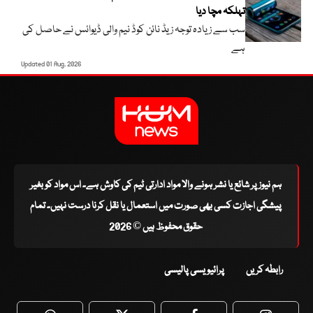
تہلکہ مچا دیا
سب سے زیادہ توجہ زیڈ نائن کوڈ نیم والی ڈیوائس نے حاصل کی
ہے
Updated 01 Aug, 2026
ہم نیوز پر شائع یا نشر ہونے والا مواد ادارتی ٹیم کی کاوش ہے۔ اس مواد کو بغیر
پیشگی اجازت کسی بھی صورت میں استعمال یا نقل کرنا درست نہیں۔ تمام
حقوق محفوظ ہیں © 2026
رابطہ کریں
پرائیویسی پالیسی