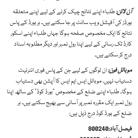
آن لائن:
طلباء اپنے نتائج چیک کرنے کے لیے اپنے متعلقہ
بورڈز کی آفیشل ویب سائٹ پر جا سکتے ہیں۔ ہر بورڈ کے پاس
نتائج کا ایک مخصوص صفحہ ہوگا جہاں طلباء اپنے اسکور
کارڈ تک رسائی کے لیے اپنا رول نمبر اور دیگر مطلوبہ اسناد
درج کر سکتے ہیں۔
موبائل فون:
ان لوگوں کے لیے جن کے پاس فوری انٹرنیٹ
دستیاب نہیں، موبائل ایس ایم ایس کا آپشن بھی دستیاب
ہوگا۔ طلباء اپنے ضلع کے مخصوص “بورڈ کوڈ” کے ساتھ اپنا
رول نمبر ایک مقررہ نمبر پر آسانی سے بھیج سکتے ہیں۔ ہر
ضلع کے بورڈ کوڈ درج ذیل ہیں:
فیصل آباد:800240