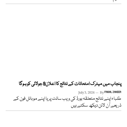
پنجاب میں میٹرک امتحانات کے نتائج کا اعلان9 جولائی کو ہوگا
July 3, 2024
By
FAISAL ZAHEER
طلباء اپنے نتائج متعلقہ بورڈ کی ویب سائٹ پر یا اپنے موبائل فون کے
ذریعے آن لائن دیکھ سکتے ہیں