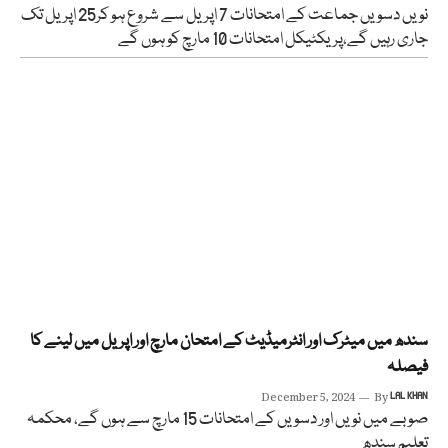
نویں دسویں جماعت کے امتحانات 7 اپریل سے شروع ہو کر25 اپریل تک
جاری رہیں گے،پریکٹیکل امتحانات 10 مارچ کو ہوں گے
سندھ میں میٹرک اور انٹرمیڈیٹ کے امتحان مارچ اور اپریل میں لینے کا
فیصلہ
December 5, 2024
By
LAL KHAN
صوبے میں نویں اور دسویں کے امتحانات 15 مارچ سے ہوں گے، محکمہ
تعلیم سندھ