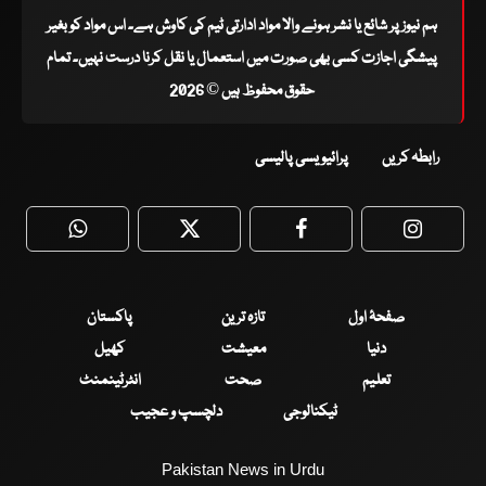
ہم نیوز پر شائع یا نشر ہونے والا مواد ادارتی ٹیم کی کاوش ہے۔ اس مواد کو بغیر
پیشگی اجازت کسی بھی صورت میں استعمال یا نقل کرنا درست نہیں۔ تمام
حقوق محفوظ ہیں © 2026
رابطہ کریں
پرائیویسی پالیسی
WhatsApp
Twitter
Facebook
Faceboo
صفحۂ اول
تازہ ترین
پاکستان
دنیا
معیشت
کھیل
تعلیم
صحت
انٹرٹینمنٹ
ٹیکنالوجی
دلچسپ و عجیب
Pakistan News in Urdu