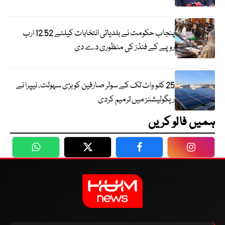
پنجاب حکومت نے بلدیاتی انتخابات کیلئے 12.52 ارب
روپے کے فنڈز کی منظوری دے دی
25 کلو واٹ تک کے سولر صارفین کو بڑی سہولت، نیپرا نے
ریگولیشنز میں ترمیم کردی
ہمیں فالو کریں
WhatsApp
Twitter
Facebook
Faceboo