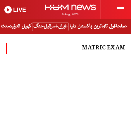
LIVE
6 Aug, 2026
صفحۂ اول
تازہ ترین
پاکستان
دنیا
ایران-اسرائیل جنگ
کھیل
انٹرٹینمنٹ
MATRIC EXAM