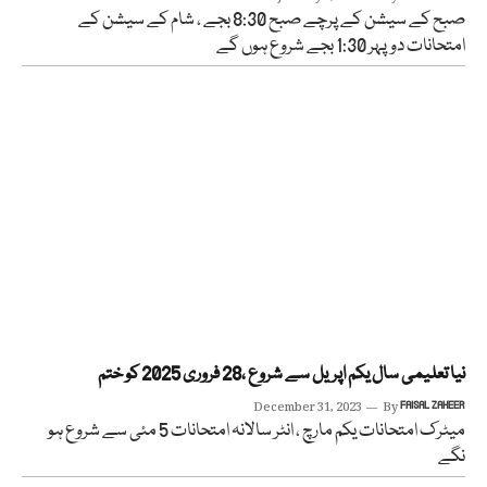
صبح کے سیشن کے پرچے صبح 8:30 بجے ، شام کے سیشن کے
امتحانات دوپہر 1:30 بجے شروع ہوں گے
نیا تعلیمی سال یکم اپریل سے شروع ،28 فروری 2025 کو ختم
December 31, 2023
By
FAISAL ZAHEER
میٹرک امتحانات یکم مارچ ، انٹر سالانہ امتحانات 5 مئی سے شروع ہو
نگے