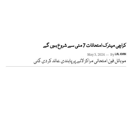
کراچی میٹرک امتحانات 7 مئی سے شروع ہوں گے
May 3, 2024
By
LAL KHAN
موبائل فون امتحانی مراکز لانے پر پابندی عائد کر دی گئی