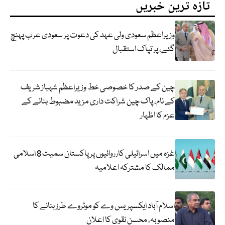
تازہ ترین خبریں
وزیراعظم سعودی ولی عہد کی دعوت پر سعودی عرب پہنچ
گئے، پر تپاک استقبال
چین کے صدر کا خصوصی خط وزیراعظم شہباز شریف
کے نام، پاک چین شراکت داری مزید مضبوط بنانے کے
عزم کا اظہار
غزہ میں اسرائیلی کارروائیوں پر پاکستان سمیت 8 اسلامی
ممالک کا مشترکہ اعلامیہ
اسلام آباد ایکسپریس وے کو موٹروے طرز بنانے کا
منصوبہ، محسن نقوی کا اعلان