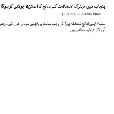
پنجاب میں میٹرک امتحانات کے نتائج کا اعلان9 جولائی کو ہوگا
July 3, 2024
By
FAISAL ZAHEER
طلباء اپنے نتائج متعلقہ بورڈ کی ویب سائٹ پر یا اپنے موبائل فون کے ذریع
آن لائن دیکھ سکتے ہیں