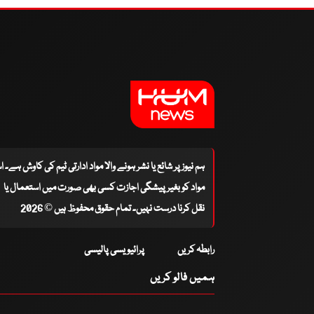
ہم نیوز پر شائع یا نشر ہونے والا مواد ادارتی ٹیم کی کاوش ہے۔ 
مواد کو بغیر پیشگی اجازت کسی بھی صورت میں استعمال یا
نقل کرنا درست نہیں۔ تمام حقوق محفوظ ہیں © 2026
رابطہ کریں
پرائیویسی پالیسی
ہمیں فالو کریں