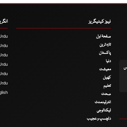
نیوز کیٹیگریز
انگر
صفحۂ اول
Urdu
تازہ ترین
Urdu
پاکستان
Urdu
دنیا
Urdu
اس
معیشت
Urdu
کھیل
Urdu
تعلیم
lish
صحت
انٹرٹینمنٹ
ٹیکنالوجی
دلچسپ و عجیب