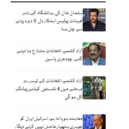
سلمان خان کی رہائشگاہ کے باہر
تعینات پولیس اہلکار دل کا دورہ پڑنے
سے چل بسا
آزاد کشمیر انتخابات متنازع بنا دیئے
گئے، چودھری یاسین
آزاد کشمیر انتخابات کے تیسرے
مرحلے میں 4 نشستوں کیلئے پولنگ
کل ہو گی
معاہدہ ہو یا نہ ہو، اسرائیل ایران کو
جوہری ہتھیارحاصل نہیں کرنے دیگا،