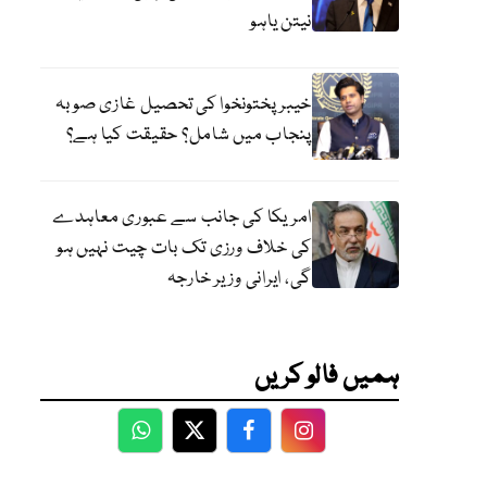
نیتن یاہو
خیبر پختونخوا کی تحصیل غازی صوبہ
پنجاب میں شامل؟ حقیقت کیا ہے؟
امریکا کی جانب سے عبوری معاہدے
کی خلاف ورزی تک بات چیت نہیں ہو
گی، ایرانی وزیر خارجہ
ہمیں فالو کریں
WhatsApp
Twitter
Facebook
Facebook