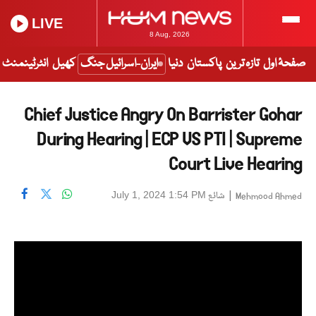
LIVE
8 Aug, 2026
صفحۂ اول
تازہ ترین
پاکستان
دنیا
ایران-اسرائیل جنگ
کھیل
انٹرٹینمنٹ
Chief Justice Angry On Barrister Gohar
During Hearing | ECP VS PTI | Supreme
Court Live Hearing
|
شائع
July 1, 2024 1:54 PM
Mehmood Ahmed