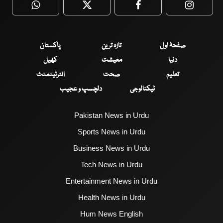
WhatsApp
Twitter
Facebook
Faceboo
صفحۂ اول
تازہ ترین
پاکستان
دنیا
معیشت
کھیل
تعلیم
صحت
انٹرٹینمنٹ
ٹیکنالوجی
دلچسپ و عجیب
Pakistan News in Urdu
Sports News in Urdu
Business News in Urdu
Tech News in Urdu
Entertainment News in Urdu
Health News in Urdu
Hum News English