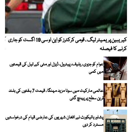
کیریبین پریمیئر لیگ ، قومی کرکٹرز کو این او سی 19 اگست کو جاری
آز
کرنے کا فیصلہ
چھی
عوام کو جزوی ریلیف، پیٹرول، ڈیزل اور مٹی کے تیل کی قیمتوں
میں کمی
عالمی مارکیٹ میں سونا مزید مہنگا ، قیمت 7 ہفتوں کی بلند
ترین سطح پر پہنچ گئی
پشاور ہائیکورٹ نے افغان شہریوں کی عارضی قیام کی درخواستیں
مسترد کر دیں