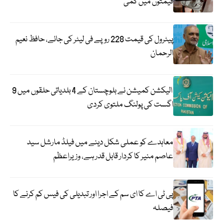
قیمتوں میں کمی
پیٹرول کی قیمت 228 روپے فی لیٹر کی جائے، حافظ نعیم
الرحمان
الیکشن کمیشن نے بلوچستان کے 4 بلدیاتی حلقوں میں 9
اگست کی پولنگ ملتوی کردی
معاہدے کو عملی شکل دینے میں فیلڈ مارشل سید
عاصم منیر کا کردار قابل قدر ہے، وزیراعظم
پی ٹی اے کا ای سم کے اجرا اور تبدیلی کی فیس کم کرنے کا
فیصلہ