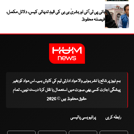
بانی پی ٹی آئی اور بشریٰ بی بی کی قیدِ تنہائی کیس، دلائل مکمل،
فیصلہ محفوظ
ہم نیوز پر شائع یا نشر ہونے والا مواد ادارتی ٹیم کی کاوش ہے۔ اس مواد کو بغیر
پیشگی اجازت کسی بھی صورت میں استعمال یا نقل کرنا درست نہیں۔ تمام
حقوق محفوظ ہیں © 2026
رابطہ کریں
پرائیویسی پالیسی