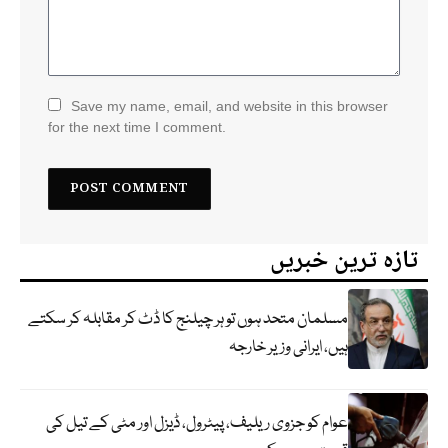
Save my name, email, and website in this browser
for the next time I comment.
تازہ ترین خبریں
مسلمان متحد ہوں تو ہر چیلنج کا ڈٹ کر مقابلہ کر سکتے
ہیں، ایرانی وزیر خارجہ
عوام کو جزوی ریلیف، پیٹرول، ڈیزل اور مٹی کے تیل کی