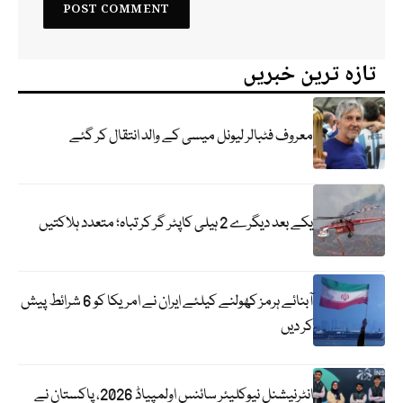
تازہ ترین خبریں
معروف فٹبالر لیونل میسی کے والد انتقال کر گئے
یکے بعد دیگرے 2 ہیلی کاپٹر گر کر تباہ؛ متعدد ہلاکتیں
آبنائے ہرمز کھولنے کیلئے ایران نے امریکا کو 6 شرائط پیش
کر دیں
انٹرنیشنل نیوکلیئر سائنس اولمپیاڈ 2026، پاکستان نے