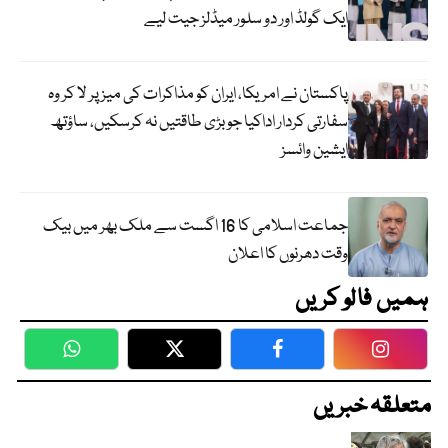
ایک گولڈ اور دو سلور میڈلز جیت لیے
پاکستان نے امریکا، ایران کو مذاکرات کی میز پر لا کر وہ
سفارتی کردار اداکیا جو بڑی طاقتیں نہ کرسکیں، ساؤتھ
ایشین وائسز
جماعت اسلامی کا 16 اگست سے ملک بھر میں بیک
وقت دھرنوں کا اعلان
ہمیں فالو کریں
WhatsApp
Twitter
Facebook
Faceboo
متعلقہ خبریں