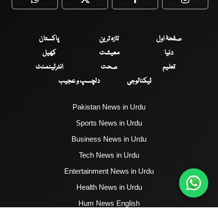
WhatsApp
Twitter
Facebook
Faceboo
صفحۂ اول
تازہ ترین
پاکستان
دنیا
معیشت
کھیل
تعلیم
صحت
انٹرٹینمنٹ
ٹیکنالوجی
دلچسپ و عجیب
Pakistan News in Urdu
Sports News in Urdu
Business News in Urdu
Tech News in Urdu
Entertainment News in Urdu
Health News in Urdu
Hum News English