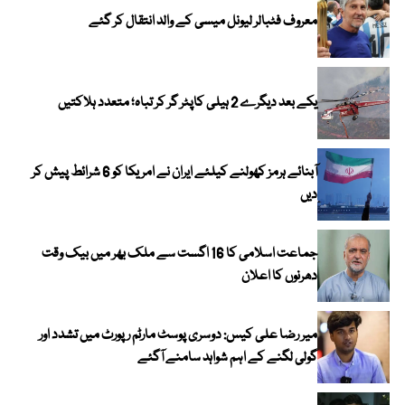
معروف فٹبالر لیونل میسی کے والد انتقال کر گئے
یکے بعد دیگرے 2 ہیلی کاپٹر گر کر تباہ؛ متعدد ہلاکتیں
آبنائے ہرمز کھولنے کیلئے ایران نے امریکا کو 6 شرائط پیش کر
دیں
جماعت اسلامی کا 16 اگست سے ملک بھر میں بیک وقت
دھرنوں کا اعلان
میر رضا علی کیس: دوسری پوسٹ مارٹم رپورٹ میں تشدد اور
گولی لگنے کے اہم شواہد سامنے آگئے