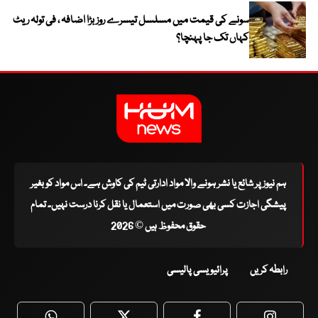
سونے کی قیمت میں مسلسل تیسرے روز بڑا اضافہ ، فی تولہ ریٹ
کہاں تک جا پہنچا؟
ہم نیوز پر شائع یا نشر ہونے والا مواد ادارتی ٹیم کی کاوش ہے۔ اس مواد کو بغیر
پیشگی اجازت کسی بھی صورت میں استعمال یا نقل کرنا درست نہیں۔ تمام
حقوق محفوظ ہیں © 2026
رابطہ کریں
پرائیویسی پالیسی