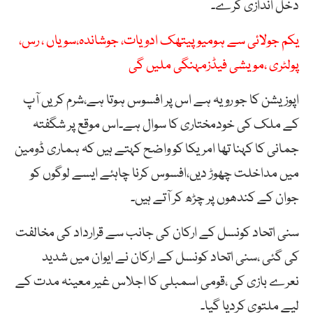
دخل اندازی کرے۔
یکم جولائی سے ہومیو پیتھک ادویات، جوشاندہ،سویاں ، رس،
پولٹری ،مویشی فیڈزمہنگی ملیں گی
اپوزیشن کا جو رویہ ہے اس پر افسوس ہوتا ہے،شرم کریں آپ
کے ملک کی خودمختاری کا سوال ہے۔اس موقع پر شگفتہ
جمانی کا کہنا تھا امریکا کو واضح کہتے ہیں کہ ہماری ڈومین
میں مداخلت چھوڑ دیں،افسوس کرنا چاہئے ایسے لوگوں کو
جوان کے کندھوں پر چڑھ کر آتے ہیں۔
سنی اتحاد کونسل کے ارکان کی جانب سے قرارداد کی مخالفت
کی گئی ،سنی اتحاد کونسل کے ارکان نے ایوان میں شدید
نعرے بازی کی ،قومی اسمبلی کا اجلاس غیر معینہ مدت کے
لیے ملتوی کردیا گیا۔