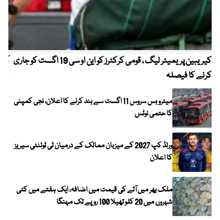
کیریبین پریمیئر لیگ ، قومی کرکٹرز کو این او سی 19 اگست کو جاری
آز
کرنے کا فیصلہ
چھی
میٹرو بس سروس 11 اگست سے بند کرنے کا اعلان، نجی کمپنی
کا حتمی نوٹس
ورلڈ کپ 2027 کے میزبان ممالک کے درمیان ٹی ٹوئنٹی سیریز
کا اعلان
ملک بھر میں آٹے کی قیمت میں اضافہ، ایک ہفتے میں کئی
شہروں میں 20 کلو تھیلا 100 روپے تک مہنگا