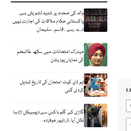
والد کی صحت پر شدید تشویش ہے،
پاکستانی حکام ملاقات کی اجازت نہیں
دے رہے ، قاسم ، سلیمان
میٹرک امتحانات میں سکھ طالبعلم
کی نمایاں پوزیشن
ایم ڈی کیٹ امتحان کی تاریخ تبدیل
کردی گئی
L
گاڑی کے گلَو باکس سے دیوہیکل اژدہا
نکل آیا، ڈرائیور خوفزدہ