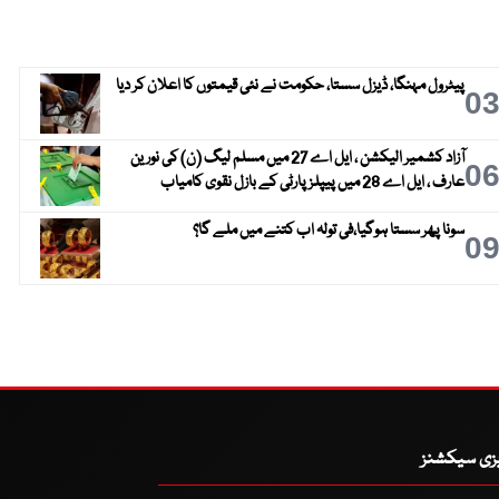
پیٹرول مہنگا، ڈیزل سستا، حکومت نے نئی قیمتوں کا اعلان کر دیا
0
آزاد کشمیر الیکشن ، ایل اے 27 میں مسلم لیگ (ن) کی نورین
0
عارف ، ایل اے 28 میں پیپلز پارٹی کے بازل نقوی کامیاب
سونا پھر سستا ہوگیا،فی تولہ اب کتنے میں ملے گا؟
0
یزی سیکشنز