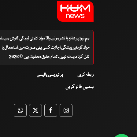
ہم نیوز پر شائع یا نشر ہونے والا مواد ادارتی ٹیم کی کاوش ہے۔ 
مواد کو بغیر پیشگی اجازت کسی بھی صورت میں استعمال یا
نقل کرنا درست نہیں۔ تمام حقوق محفوظ ہیں © 2026
رابطہ کریں
پرائیویسی پالیسی
ہمیں فالو کریں
WhatsApp
Twitter
Facebook
Facebook