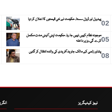
پیٹرول اور ڈیزل سستا، حکومت نے نئی قیمتوں کا اعلان کر دیا
3
02
موجودہ نظام کہیں نہیں جا رہا، حکومت اپنی آئینی مدت مکمل
6
05
کرے گی، وزیر داخلہ
پشاور زلمی کے مالک جاوید آفریدی کی والدہ انتقال کر گئیں
9
08
نیوز کیٹیگریز
انگر