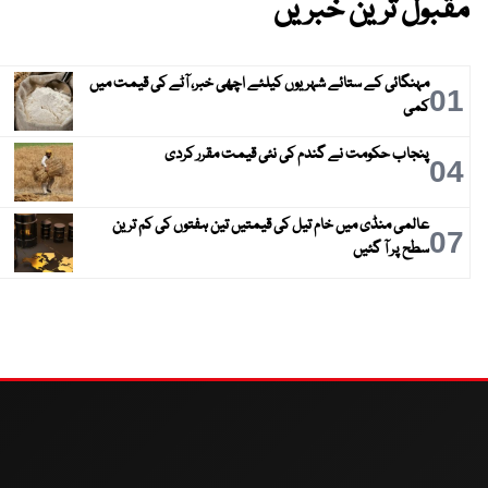
مقبول ترین خبریں
مہنگائی کے ستائے شہریوں کیلئے اچھی خبر، آٹے کی قیمت میں
01
کمی
پنجاب حکومت نے گندم کی نئی قیمت مقرر کردی
04
عالمی منڈی میں خام تیل کی قیمتیں تین ہفتوں کی کم ترین
07
سطح پر آ گئیں