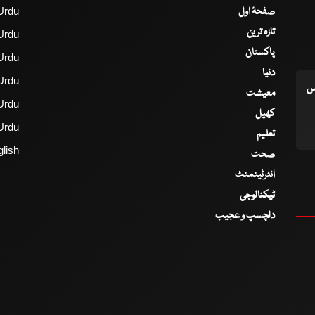
صفحۂ اول
Urdu
تازہ ترین
Urdu
پاکستان
Urdu
دنیا
Urdu
اس
معیشت
Urdu
کھیل
Urdu
تعلیم
lish
صحت
انٹرٹینمنٹ
ٹیکنالوجی
دلچسپ و عجیب