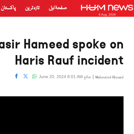
صفحۂ اول
تازہ ترین
پاکستان
6 Aug, 2026
asir Hameed spoke on
Haris Rauf incident
|
شائع
June 20, 2024 8:01 AM
Mehmood Ahmed