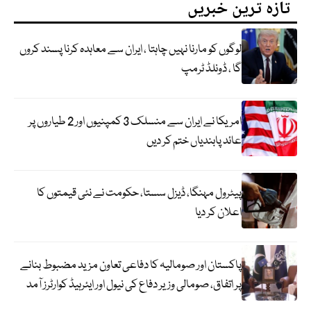
تازہ ترین خبریں
لوگوں کو مارنا نہیں چاہتا ، ایران سے معاہدہ کرنا پسند کروں
گا ، ڈونلڈ ٹرمپ
امریکا نے ایران سے منسلک 3 کمپنیوں اور 2 طیاروں پر
عائد پابندیاں ختم کر دیں
پیٹرول مہنگا، ڈیزل سستا، حکومت نے نئی قیمتوں کا
اعلان کر دیا
پاکستان اور صومالیہ کا دفاعی تعاون مزید مضبوط بنانے
پر اتفاق، صومالی وزیر دفاع کی نیول اور ایئرہیڈ کوارٹرز آمد