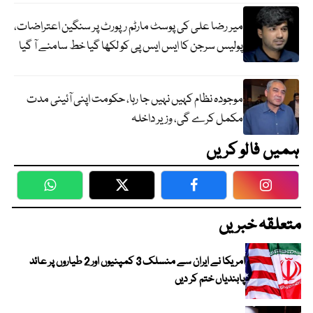
میر رضا علی کی پوسٹ مارٹم رپورٹ پر سنگین اعتراضات،
پولیس سرجن کا ایس ایس پی کو لکھا گیا خط سامنے آ گیا
موجودہ نظام کہیں نہیں جا رہا، حکومت اپنی آئینی مدت
مکمل کرے گی، وزیر داخلہ
ہمیں فالو کریں
WhatsApp
Twitter
Facebook
Faceboo
متعلقہ خبریں
امریکا نے ایران سے منسلک 3 کمپنیوں اور 2 طیاروں پر عائد
پابندیاں ختم کر دیں