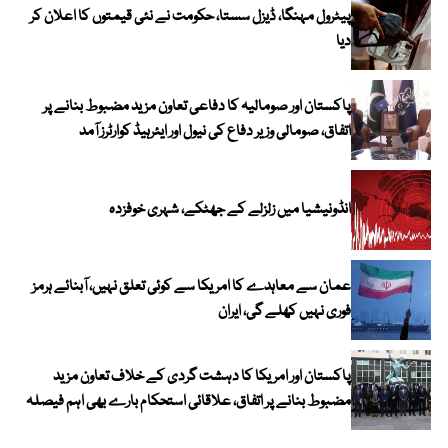
پیٹرول مہنگا، ڈیزل سستا، حکومت نے نئی قیمتوں کا اعلان کر
دیا
پاکستان اور صومالیہ کا دفاعی تعاون مزید مضبوط بنانے پر
اتفاق، صومالی وزیر دفاع کی نیول اور ایئرہیڈ کوارٹرز آمد
انڈونیشیا میں زلزلے کے جھٹکے، شہری خوفزدہ
عمان سے معاہدے کا امریکا سے کوئی تعلق نہیں، آبنائے ہرمز
فوری نہیں کھلے گی، ایران
پاکستان اور امریکا کا دہشت گردی کے خلاف تعاون مزید
مضبوط بنانے پر اتفاق، علاقائی استحکام بارے بھی اہم فیصلہ