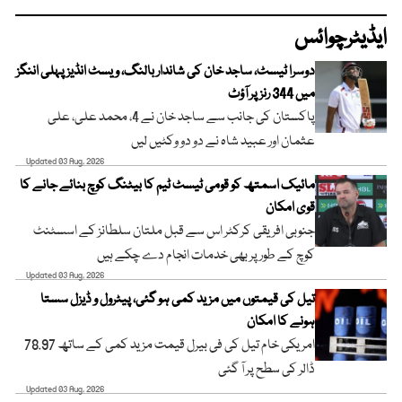
ایڈیٹرچوائس
دوسرا ٹیسٹ، ساجد خان کی شاندار بالنگ، ویسٹ انڈیز پہلی اننگز
میں 344 رنز پر آؤٹ
پاکستان کی جانب سے ساجد خان نے 4، محمد علی، علی
عثمان اور عبید شاہ نے دو دو وکٹیں لیں
Updated 03 Aug, 2026
مائیک اسمتھ کو قومی ٹیسٹ ٹیم کا بیٹنگ کوچ بنائے جانے کا
قوی امکان
جنوبی افریقی کرکٹر اس سے قبل ملتان سلطانز کے اسسٹنٹ
کوچ کے طور پر بھی خدمات انجام دے چکے ہیں
Updated 03 Aug, 2026
تیل کی قیمتوں میں مزید کمی ہو گئی، پیٹرول و ڈیزل سستا
ہونے کا امکان
امریکی خام تیل کی فی بیرل قیمت مزید کمی کے ساتھ 78.97
ڈالر کی سطح پر آ گئی
Updated 03 Aug, 2026