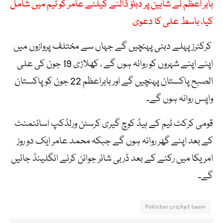
بابر اعظم نے شاہین پر دباؤ ڈالنے کیلئے عامر کو ٹیم میں شامل
کیا، باسط علی کا دعوی
کرکٹرز پہلے دبئی پہنچیں گے جہاں سے مختلف پروازوں میں
اپنے اپنے شہروں کو روانہ ہوں گے ، کھلاڑی 19 جون کی علی
الصبح پاکستان پہنچیں گے اور بابراعظم 22 جون کو پاکستان
واپس روانہ ہوں گے۔
قومی کرکٹ ٹیم کے ہیڈ کوچ گیری کرسٹن ورلڈکپ اسائنمنٹ
کے بعد اپنے گھر روانہ ہوں گے جبکہ محمد عامر ایک دو روز
امریکا میں رکنے کے بعد ڈربی شائر جوائن کرنے انگلینڈ جائیں
گے۔
Pakistan cricket team