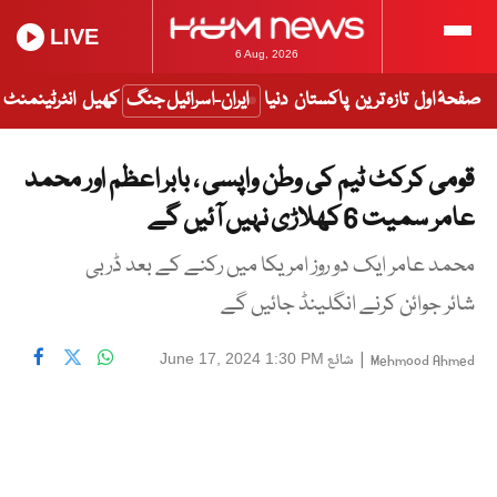
LIVE
6 Aug, 2026
صفحۂ اول
تازہ ترین
پاکستان
دنیا
ایران-اسرائیل جنگ
کھیل
انٹرٹینمنٹ
قومی کرکٹ ٹیم کی وطن واپسی ، بابر اعظم اور محمد
عامر سمیت 6 کھلاڑی نہیں آئیں گے
محمد عامر ایک دو روز امریکا میں رکنے کے بعد ڈربی
شائر جوائن کرنے انگلینڈ جائیں گے
|
شائع
June 17, 2024 1:30 PM
Mehmood Ahmed