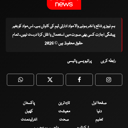
ہم نیوز پر شائع یا نشر ہونے والا مواد ادارتی ٹیم کی کاوش ہے۔ اس مواد کو بغیر
پیشگی اجازت کسی بھی صورت میں استعمال یا نقل کرنا درست نہیں۔ تمام
حقوق محفوظ ہیں © 2026
رابطہ کریں
پرائیویسی پالیسی
WhatsApp
Twitter
Facebook
Faceboo
صفحۂ اول
تازہ ترین
پاکستان
دنیا
معیشت
کھیل
تعلیم
صحت
انٹرٹینمنٹ
ٹیکنالوجی
دلچسپ و عجیب