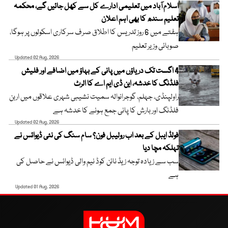
اسلام آباد میں تعلیمی ادارے کل سے کھل جائیں گے، محکمہ
تعلیم سندھ کا بھی اہم اعلان
ہفتے میں 6 روز تدریس کا اطلاق صرف سرکاری اسکولوں پر ہوگا،
صوبائی وزیر تعلیم
Updated 02 Aug, 2026
4 اگست تک دریاؤں میں پانی کے بہاؤ میں اضافے اور فلیش
فلڈنگ کا خدشہ، این ڈی ایم اے کا الرٹ
راولپنڈی، جہلم، گوجرانوالہ سمیت نشیبی شہری علاقوں میں اربن
فلڈنگ اور بارش کا پانی جمع ہونے کا خدشہ ہے
Updated 02 Aug, 2026
فولڈ ایبل کے بعد اب رولیبل فون؟ سام سنگ کی نئی ڈیوائس نے
تہلکہ مچا دیا
سب سے زیادہ توجہ زیڈ نائن کوڈ نیم والی ڈیوائس نے حاصل کی
ہے
Updated 01 Aug, 2026