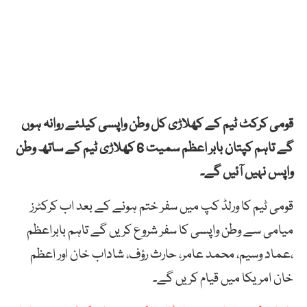
قومی کرکٹ ٹیم کے کھلاڑی کل وطن واپسی کیلئے روانہ ہوں
گے تاہم کپتان بابر اعظم سمیت 6 کھلاڑی ٹیم کے ساتھ وطن
واپس نہیں آئیں گے۔
قومی ٹیم کا ورلڈ کپ میں سفر ختم ہونے کے بعد اب کرکٹرز
میامی سے وطن واپسی کا سفر شروع کریں گے تاہم بابراعظم
،عماد وسیم، محمد عامر، حارث رؤف، شاداب خان اور اعظم
خان امریکا میں قیام کریں گے۔