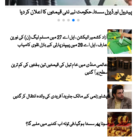
پیٹرول اور ڈیزل سستا، حکومت نے نئی قیمتوں کا اعلان کر دیا
آزاد کشمیر الیکشن ، ایل اے 27 میں مسلم لیگ (ن) کی نورین
عارف ، ایل اے 28 میں پیپلز پارٹی کے بازل نقوی کامیاب
عالمی منڈی میں خام تیل کی قیمتیں تین ہفتوں کی کم ترین
سطح پر آ گئیں
پشاور زلمی کے مالک جاوید آفریدی کی والدہ انتقال کر گئیں
سونا پھر سستا ہوگیا،فی تولہ اب کتنے میں ملے گا؟