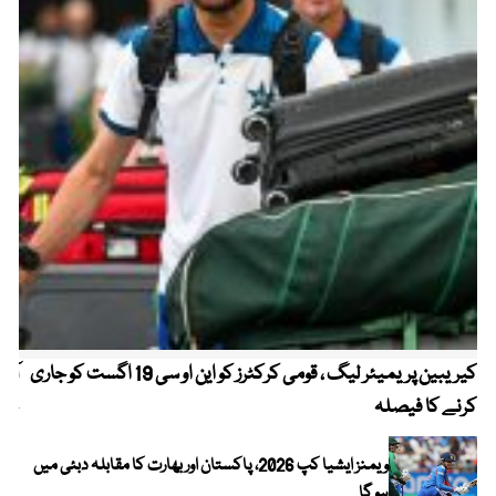
کیریبین پریمیئر لیگ ، قومی کرکٹرز کو این او سی 19 اگست کو جاری
آز
کرنے کا فیصلہ
چھی
ویمنز ایشیا کپ 2026، پاکستان اور بھارت کا مقابلہ دبئی میں
ہو گا