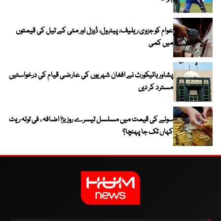
عوام کو جزوی ریلیف، پیٹرول، ڈیزل اور مٹی کے تیل کی قیمتوں
میں کمی
پشاور ہائیکورٹ نے افغان شہریوں کی عارضی قیام کی درخواستیں
مسترد کر دیں
سونے کی قیمت میں مسلسل تیسرے روز بڑا اضافہ ، فی تولہ ریٹ
کہاں تک جا پہنچا؟