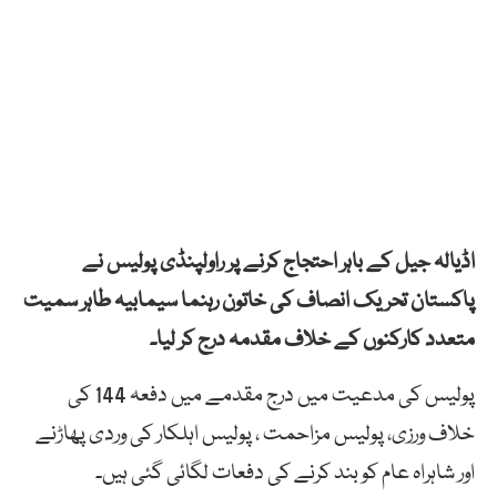
اڈیالہ جیل کے باہر احتجاج کرنے پر راولپنڈی پولیس نے
پاکستان تحریک انصاف کی خاتون رہنما سیمابیہ طاہر سمیت
متعدد کارکنوں کے خلاف مقدمہ درج کر لیا۔
پولیس کی مدعیت میں درج مقدمے میں دفعہ 144 کی
خلاف ورزی، پولیس مزاحمت ، پولیس اہلکار کی وردی پھاڑنے
اور شاہراہ عام کو بند کرنے کی دفعات لگائی گئی ہیں۔