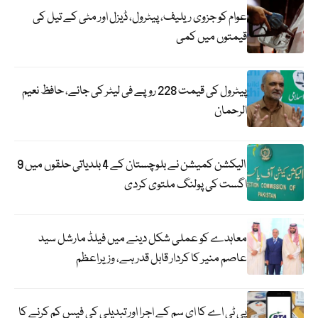
عوام کو جزوی ریلیف، پیٹرول، ڈیزل اور مٹی کے تیل کی
قیمتوں میں کمی
پیٹرول کی قیمت 228 روپے فی لیٹر کی جائے، حافظ نعیم
الرحمان
الیکشن کمیشن نے بلوچستان کے 4 بلدیاتی حلقوں میں 9
اگست کی پولنگ ملتوی کردی
معاہدے کو عملی شکل دینے میں فیلڈ مارشل سید
عاصم منیر کا کردار قابل قدر ہے، وزیراعظم
پی ٹی اے کا ای سم کے اجرا اور تبدیلی کی فیس کم کرنے کا