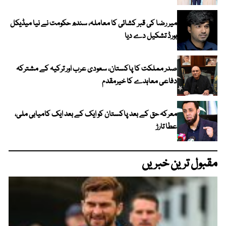
میر رضا کی قبر کشائی کا معاملہ، سندھ حکومت نے نیا میڈیکل
بورڈ تشکیل دے دیا
صدر مملکت کا پاکستان، سعودی عرب اور ترکیہ کے مشترکہ
دفاعی معاہدے کا خیرمقدم
معرکہ حق کے بعد پاکستان کو ایک کے بعد ایک کامیابی ملی،
عطا تارڑ
مقبول ترین خبریں