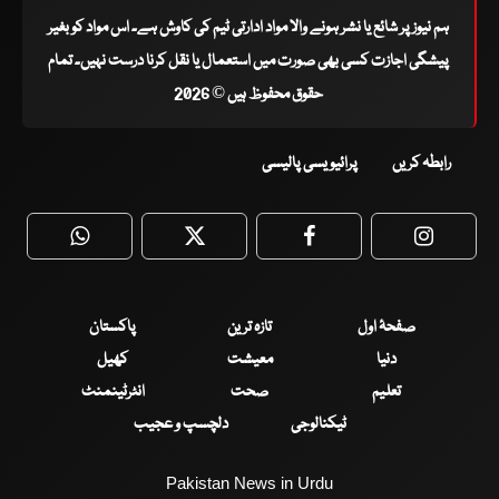
ہم نیوز پر شائع یا نشر ہونے والا مواد ادارتی ٹیم کی کاوش ہے۔ اس مواد کو بغیر
پیشگی اجازت کسی بھی صورت میں استعمال یا نقل کرنا درست نہیں۔ تمام
حقوق محفوظ ہیں © 2026
رابطہ کریں
پرائیویسی پالیسی
WhatsApp
Twitter
Facebook
Faceboo
صفحۂ اول
تازہ ترین
پاکستان
دنیا
معیشت
کھیل
تعلیم
صحت
انٹرٹینمنٹ
ٹیکنالوجی
دلچسپ و عجیب
Pakistan News in Urdu