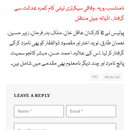
نامناسب رویہ ، وفاقی سیکرٹری ٹیلی کام کمرہ عدالت سے
گرفتار ، اڈیالہ جیل منتقل
پولیس نے 6 کارکنان عاقل خان، ملک بدر فرحان، زبیر حسین،
نعمان طارق، نوید اختر اور مقصود ذوالفقار کو بھی نامزد کرکے
گرفتار کر لیا ،اس کے علاوہ، احمد حسن، مبشر کانجو سمیت
پانچ نامزد اور چند دیگر نامعلوم بھی مقدمے میں شامل ہیں۔
PTI
Adiala Jail
LEAVE A REPLY