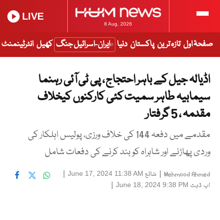
LIVE
8 Aug, 2026
صفحۂ اول
تازہ ترین
پاکستان
دنیا
ایران-اسرائیل جنگ
کھیل
انٹرٹینمنٹ
اڈیالہ جیل کے باہر احتجاج ، پی ٹی آئی رہنما
سیمابیہ طاہر سمیت کئی کارکنوں کیخلاف
مقدمہ ، 5 گرفتار
مقدمے میں دفعہ 144 کی خلاف ورزی، پولیس اہلکار کی
وردی پھاڑنے اور شاہراہ کو بند کرنے کی دفعات شامل
|
شائع
|
June 17, 2024 11:38 AM
Mehmood Ahmed
اپ ڈیٹ
|
June 18, 2024 9:38 PM