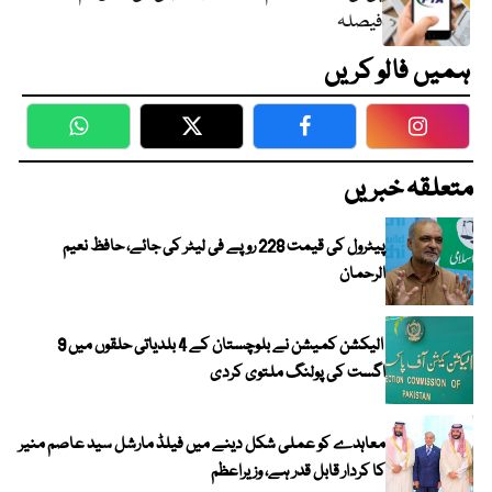
فیصلہ
ہمیں فالو کریں
WhatsApp
Twitter
Facebook
Faceboo
متعلقہ خبریں
پیٹرول کی قیمت 228 روپے فی لیٹر کی جائے، حافظ نعیم
الرحمان
الیکشن کمیشن نے بلوچستان کے 4 بلدیاتی حلقوں میں 9
اگست کی پولنگ ملتوی کردی
معاہدے کو عملی شکل دینے میں فیلڈ مارشل سید عاصم منیر
کا کردار قابل قدر ہے، وزیراعظم