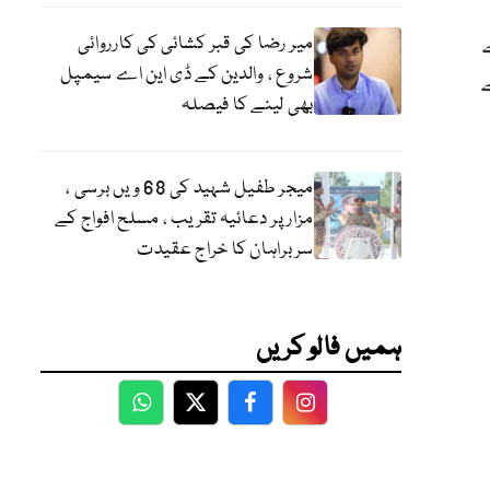
میر رضا کی قبر کشائی کی کارروائی
شروع ، والدین کے ڈی این اے سیمپل
بھی لینے کا فیصلہ
میجر طفیل شہید کی 68 ویں برسی ،
مزار پر دعائیہ تقریب ، مسلح افواج کے
سربراہان کا خراج عقیدت
ہمیں فالو کریں
WhatsApp
Twitter
Facebook
Facebook