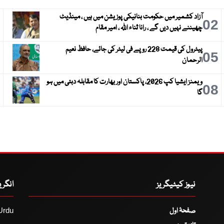
آزاد کشمیر میں حکومت بنانیکی پوزیشن میں ہیں ، مینڈیٹ
3
02
چھیننے نہیں دیں گے ، رانا ثناء اللہ ، امیر مقام
پیٹرول کی قیمت 228 روپے فی لیٹر کی جائے، حافظ نعیم
6
05
الرحمان
ویمنز ایشیا کپ 2026، پاکستان اور بھارت کا مقابلہ دبئی میں ہو
9
08
گا
نیوز کیٹیگریز
انگر
صفحۂ اول
Urdu