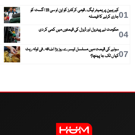
کیریبین پریمیئر لیگ ، قومی کرکٹرز کو این او سی 19 اگست کو
01
جاری کرنے کا فیصلہ
حکومت نے پیٹرول اور ڈیزل کی قیمتوں میں کمی کر دی
04
سونے کی قیمت میں مسلسل تیسرے روز بڑا اضافہ ، فی تولہ ریٹ
07
کہاں تک جا پہنچا؟