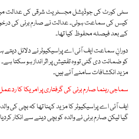
سٹی کورٹ کی جوڈیشل مجسٹریٹ شرقی کی عدالت میں 
کیس کی سماعت ہوئی۔ عدالت نے صارم برنی کی درخواس
کے بعد فیصلہ محفوظ کیا تھا۔
دورانِ سماعت ایف آئی اے پراسیکیوٹر نے دلائل دیتے ہ
کو ضمانت دی گئی تو وہ تفتیش پر اثر انداز ہو سکتا ہے
مزید انکشافات سامنے آئے ہیں۔
سماجی رہنما صارم برنی کی گرفتاری پر امریکا کا ردعمل 
ایف آئی اے پراسیکیوٹر کا مزید کہنا تھا کہ بچی کی والد
گیا لیکن صارم برنی نے والدہ کو بچی دینے سے انکار کردیا۔