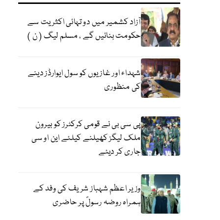
آزاد کشمیر میں دو تہائی اکثریت سے
حکومت بنائیں گے ، مسلم لیگ ( ن )
شہداء اور غازیوں کو سول ایوارڈز دینے
کی منظوری
پی سی بی نے قومی کرکٹرز کو بیرون
ملک لیگز کھیلنے کیلئے این او سی
جاری کر دیئے
وزیر اعظم شہباز شریف کی وفد کے
ہمراہ روضہ رسولؐ پر حاضری