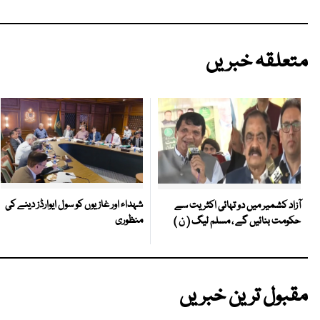
متعلقہ خبریں
شہداء اور غازیوں کو سول ایوارڈز دینے کی
آزاد کشمیر میں دو تہائی اکثریت سے
منظوری
حکومت بنائیں گے ، مسلم لیگ ( ن )
مقبول ترین خبریں