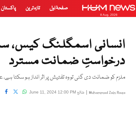
صفحۂ اول
تازہ ترین
پاکستان
8 Aug, 2026
انسانی اسمگلنگ کیس، سما
درخواستِ ضمانت مسترد
ملزم کو ضمانت دی گئی تو وہ تفتیش پر اثر انداز ہو سکتا ہے، 
|
شائع
June 11, 2024 12:00 PM
Muhammad Zain Raza