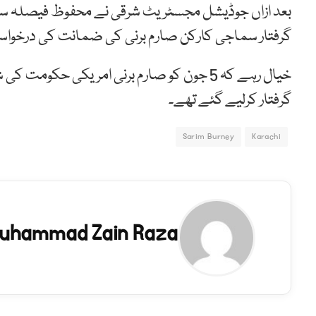
بعد ازاں جوڈیشل مجسٹریٹ شرقی نے محفوظ فیصلہ سن
گرفتار سماجی کارکن صارم برنی کی ضمانت کی درخواس
خیال رہے کہ 5 جون کو صارم برنی امریکی حک
گرفتار کرلیے گئے تھے۔
Sarim Burney
Karachi
uhammad Zain Raza