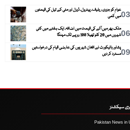
عوام کو جزوی ریلیف، پیٹرول، ڈیزل اور مٹی کے تیل کی قیمتوں
0
میں کمی
ملک بھر میں آٹے کی قیمت میں اضافہ، ایک ہفتے میں کئی
0
شہروں میں 20 کلو تھیلا 100 روپے تک مہنگا
پشاور ہائیکورٹ نے افغان شہریوں کی عارضی قیام کی درخواستیں
0
مسترد کر دیں
یزی سیکشنز
Pakistan News in 