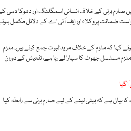
صارم برنی کے خلاف انسانی اسمگلنگ اور دھوکا دہی کے
ت ضمانت پر وکلاء اور ایف آئی اے کے دلائل مکمل ہونے
وئے کہا کہ ملزم کے خلاف مزید ثبوت جمع کرنے ہیں، ملزم
۔ ملزم مسلسل جھوٹ کا سہارا لے رہا ہے، تفتیش کے دوران
آگیا
ہ کا بیان ہے کہ بیٹی لینے کے لیے صارم برنی سے رابطہ کیا