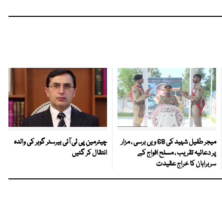
میجر طفیل شہید کی 68 ویں برسی ، مزار
چیئرمین پی ٹی آئی بیرسٹر گوہر کی والدہ
پر دعائیہ تقریب ، مسلح افواج کے
انتقال کر گئیں
سربراہان کا خراج عقیدت