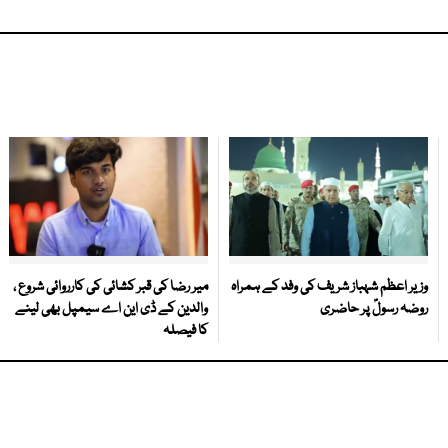
وزیر اعظم شہباز شریف کی وفد کے ہمراہ
میر رضا کی قبر کشائی کی کارروائی شروع ،
روضہ رسولؐ پر حاضری
والدین کے ڈی این اے سیمپل بھی لینے
کا فیصلہ