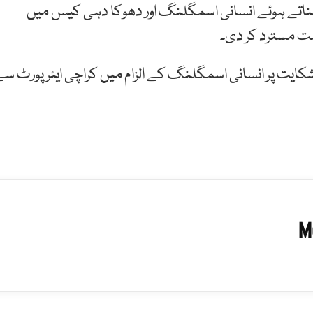
اتے ہوئے انسانی اسمگلنگ اور دھوکا دہی کیس میں
ت مسترد کر دی۔
ومت کی شکایت پر انسانی اسمگلنگ کے الزام میں کراچی ایئرپورٹ س
M