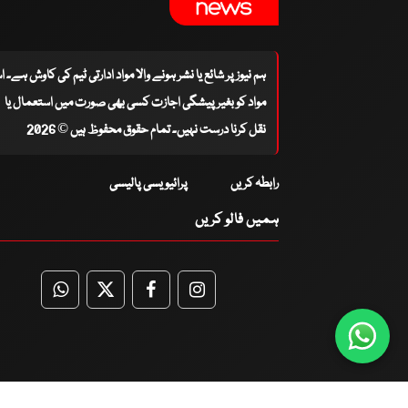
ہم نیوز پر شائع یا نشر ہونے والا مواد ادارتی ٹیم کی کاوش ہے۔ 
مواد کو بغیر پیشگی اجازت کسی بھی صورت میں استعمال یا
نقل کرنا درست نہیں۔ تمام حقوق محفوظ ہیں © 2026
رابطہ کریں
پرائیویسی پالیسی
ہمیں فالو کریں
WhatsApp
Twitter
Facebook
Facebook