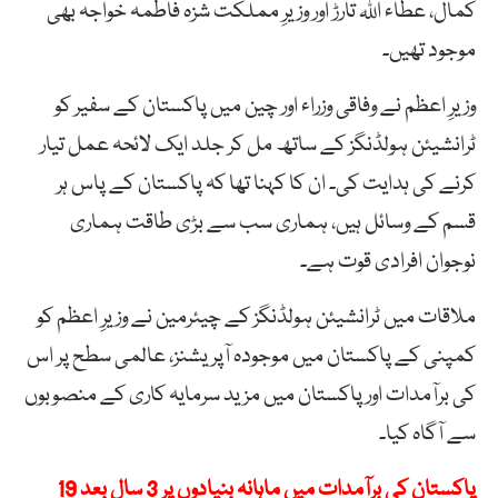
کمال، عطاء اللہ تارڑ اور وزیرِ مملکت شزہ فاطمہ خواجہ بھی
موجود تھیں۔
وزیرِ اعظم نے وفاقی وزراء اور چین میں پاکستان کے سفیر کو
ٹرانشیئن ہولڈنگز کے ساتھ مل کر جلد ایک لائحہ عمل تیار
کرنے کی ہدایت کی۔ ان کا کہنا تھا کہ پاکستان کے پاس ہر
قسم کے وسائل ہیں، ہماری سب سے بڑی طاقت ہماری
نوجوان افرادی قوت ہے۔
ملاقات میں ٹرانشیئن ہولڈنگز کے چیئرمین نے وزیرِ اعظم کو
کمپنی کے پاکستان میں موجودہ آپریشنز، عالمی سطح پر اس
کی برآمدات اور پاکستان میں مزید سرمایہ کاری کے منصوبوں
سے آگاہ کیا۔
پاکستان کی برآمدات میں ماہانہ بنیادوں پر 3 سال بعد 19