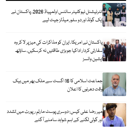
انٹرنیشنل نیوکلیئر سائنس اولمپیاڈ 2026، پاکستان نے
ایک گولڈ اور دو سلور میڈلز جیت لیے
پاکستان نے امریکا، ایران کو مذاکرات کی میز پر لا کر وہ
سفارتی کردار اداکیا جو بڑی طاقتیں نہ کرسکیں، ساؤتھ
ایشین وائسز
جماعت اسلامی کا 16 اگست سے ملک بھر میں بیک
وقت دھرنوں کا اعلان
میر رضا علی کیس: دوسری پوسٹ مارٹم رپورٹ میں تشدد
اور گولی لگنے کے اہم شواہد سامنے آگئے