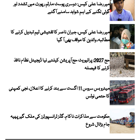
میر رضا علی کیس: دوسری پوسٹ مارٹم رپورٹ میں تشدد اور
گولی لگنے کے اہم شواہد سامنے آگئے
میر رضا علی کیس، جبران ناصر کا تفتیشی ٹیم تبدیل کرنے کا
مطالبہ، والدین کا موقف بھی آ گیا
حج 2027: پرائیویٹ حج آپریشن کیلئے نیا ڈیجیٹل نظام نافذ
کرنے کا فیصلہ
میٹرو بس سروس 11 اگست سے بند کرنے کا اعلان، نجی کمپنی
کا حتمی نوٹس
حکومت سے مذاکرات ناکام، گڈز ٹرانسپورٹرز کی ملک گیر پہیہ
جام ہڑتال شروع