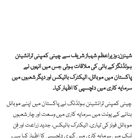
شینزن: وزیراعظم شہباز شریف سے چینی کمپنی ترانشیئن
ہولڈنگز کے بانی کی ملاقات ہوئی جس میں انہوں نے
پاکستان میں موبائل، الیکٹرک بائیکس اور دیگر شعبوں میں
سرمایہ کاری میں دلچسپی کا اظہار کیا۔
چینی کمپنی ترانشیئن ہولڈنگ نے پاکستان میں اپنے موبائل
بنانے کے یونٹ میں سرمایہ کاری میں وسعت اور چار شعبوں
موبائل فونز کی تیاری، الیکٹرک بائیکس، جدید زراعت اور فِن
ٹیک میں سرمایہ کاری میں گہری دلچسپی کا اظہار کیا ہے۔