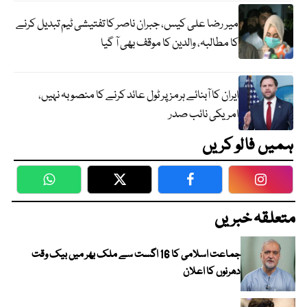
میر رضا علی کیس، جبران ناصر کا تفتیشی ٹیم تبدیل کرنے
کا مطالبہ، والدین کا موقف بھی آ گیا
ایران کا آبنائے ہرمز پر ٹول عائد کرنے کا منصوبہ نہیں،
امریکی نائب صدر
ہمیں فالو کریں
WhatsApp
Twitter
Facebook
Faceboo
متعلقہ خبریں
جماعت اسلامی کا 16 اگست سے ملک بھر میں بیک وقت
دھرنوں کا اعلان