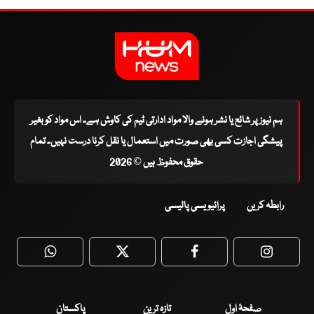
ہم نیوز پر شائع یا نشر ہونے والا مواد ادارتی ٹیم کی کاوش ہے۔ اس مواد کو بغیر
پیشگی اجازت کسی بھی صورت میں استعمال یا نقل کرنا درست نہیں۔ تمام
حقوق محفوظ ہیں © 2026
رابطہ کریں
پرائیویسی پالیسی
WhatsApp
Twitter
Facebook
Faceboo
صفحۂ اول
تازہ ترین
پاکستان