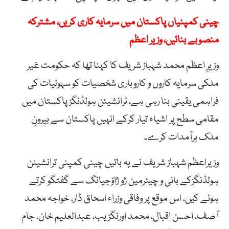
چینی کمپنیاں پاکستان میں سرمایہ کاری کریں، مشترکہ
منصوبے بنائیں، وزیر اعظم
وزیرِ اعظم محمد شہباز شریف کا کہنا تھا کہ حکومت غیر
ملکی سرمایہ کاروں و کاروباری شخصیات کو سہولیات کی
فراہمی یقینی بنا رہی ہے، ٹرانشیئن ہولڈنگز پاکستان میں
مقامی سطح پر اشیاء تیار کرکے انہیں پاکستان سے بیرونِ
ملک برآمدات کرے۔
وزیراعظم شہباز شریف نے یہ باتیں چینی کمپنی ترانشیئن
ہولڈنگزکے بانی و چیئرمین ژو ژاؤجیانگ سے گفتگو کرتے
ہوئے کیں، اس موقع پر وفاقی وزراء اسحاق ڈار، خواجہ محمد
آصف، احسن اقبال، محمد اورنگزیب، عبدالعلیم خان، جام