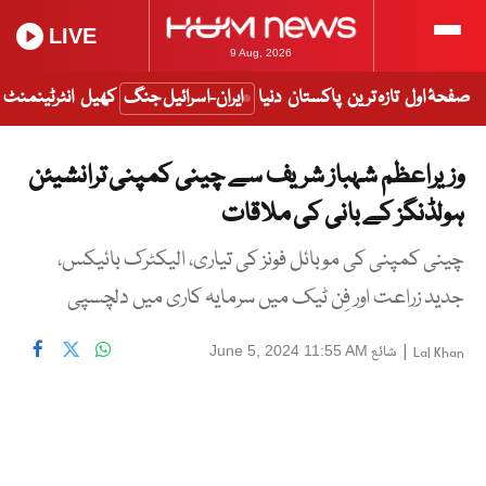
LIVE
9 Aug, 2026
صفحۂ اول
تازہ ترین
پاکستان
دنیا
ایران-اسرائیل جنگ
کھیل
انٹرٹینمنٹ
وزیراعظم شہباز شریف سے چینی کمپنی ترانشیئن
ہولڈنگز کے بانی کی ملاقات
چینی کمپنی کی موبائل فونز کی تیاری، الیکٹرک بائیکس،
جدید زراعت اور فِن ٹیک میں سرمایہ کاری میں دلچسپی
|
شائع
June 5, 2024 11:55 AM
Lal Khan