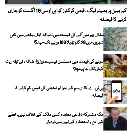
کیریبین پریمیئر لیگ ، قومی کرکٹرز کو این او سی 19 اگست کو جاری
آز
کرنے کا فیصلہ
چھی
ملک بھر میں آٹے کی قیمت میں اضافہ، ایک ہفتے میں کئی
شہروں میں 20 کلو تھیلا 100 روپے تک مہنگا
سونے کی قیمت میں مسلسل تیسرے روز بڑا اضافہ ، فی تولہ ریٹ
کہاں تک جا پہنچا؟
پی ٹی اے کا ای سم کے اجرا اور تبدیلی کی فیس کم کرنے کا
فیصلہ
مکہ مشترکہ دفاعی معاہدہ کسی ملک کے خلاف نہیں، خطے
کے امن و استحکام کے لیے ہے، اردوان