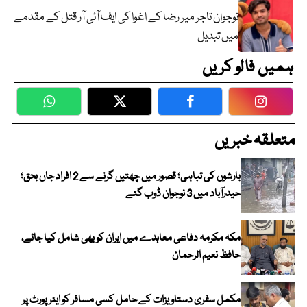
نوجوان تاجر میر رضا کے اغوا کی ایف آئی آر قتل کے مقدمے
میں تبدیل
ہمیں فالو کریں
WhatsApp
Twitter
Facebook
Faceboo
متعلقہ خبریں
بارشوں کی تباہی؛ قصور میں چھتیں گرنے سے 2 افراد جاں بحق؛
حیدرآباد میں 3 نوجوان ڈوب گئے
مکہ مکرمہ دفاعی معاہدے میں ایران کو بھی شامل کیا جائے،
حافظ نعیم الرحمان
مکمل سفری دستاویزات کے حامل کسی مسافر کو ایئرپورٹ پر