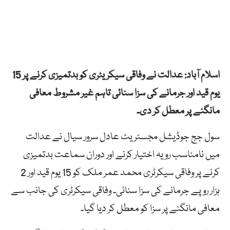
اسلام آباد: عدالت نے وفاقی سیکریٹری کو بدتمیزی کرنے پر 15
یوم قید اور جرمانے کی سزا سنائی تاہم غیر مشروط معافی
مانگنے پر معطل کر دی۔
سول جج جوڈیشل مجسٹریٹ عادل سرور سیال نے عدالت
میں نامناسب رویہ اختیار کرنے اور دوران سماعت بدتمیزی
کرنے پر وفاقی سیکرٹری محمد عمر ملک کو 15 یوم قید اور 2
ہزار روپے جرمانے کی سزا سنائی۔ وفاقی سیکرٹری کی جانب سے
معافی مانگنے پر سزا کو معطل کر دیا گیا۔