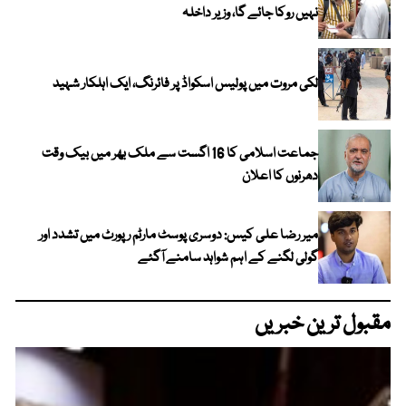
نہیں روکا جائے گا، وزیر داخلہ
لکی مروت میں پولیس اسکواڈ پر فائرنگ، ایک اہلکار شہید
جماعت اسلامی کا 16 اگست سے ملک بھر میں بیک وقت
دھرنوں کا اعلان
میر رضا علی کیس: دوسری پوسٹ مارٹم رپورٹ میں تشدد اور
گولی لگنے کے اہم شواہد سامنے آگئے
مقبول ترین خبریں