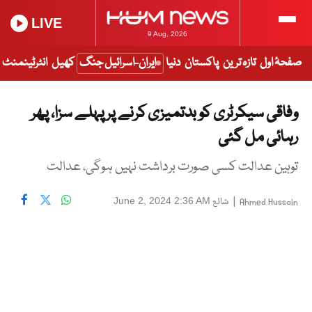
LIVE
9 Aug, 2026
صفحۂ اول
تازہ ترین
پاکستان
دنیا
ایران-اسرائیل جنگ
کھیل
انٹرٹینمنٹ
وفاقی سیکرٹری کو بدتمیزی کرنے پر پہلے سزا، پھر
رہائی مل گئی
توہین عدالت کسی صورت برداشت نہیں ہوگی، عدالت
|
شائع
June 2, 2024 2:36 AM
Ahmed Hussain