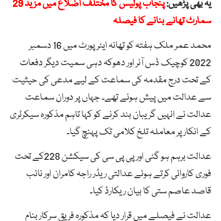
یہ بھی پڑھیں:
پنجاب پولیس کا مختلف اضلاع میں مزید 29
سمارٹ تھانے بنانے کا فیصلہ
محمد عمر ملک ہفتہ کو تھانہ ایئر پورٹ میں 16 دسمبر
2022 کوچیک ڈس آنر اور دھوکہ دہی سمیت دیگر دفعات
کے تحت درج مقدمہ کی سماعت کے لیے مدعی کی حیثیت
سے عدالت میں پیش ہوئے تھے۔ جہاں پر دوران سماعت
عدالت نے انہیں گریبان بند کرنے کو کہا تاہم مذکورہ سیکرٹری
کے انکار پر معاملہ تلخ کلامی تک پہنچ گیا۔
عدالت برہم ہو گئی اور پی پی سی کی سیکشن 228کے تحت
فوری کاروائی کرتے ہوئے عدالتی ریڈر راجہ کامران اور نائب
قاصد عاصم ستی کا بیان ریکارڈ کیا۔
عدالت نے فیصلے میں قرار دیا کہ مذکورہ فریق سرکار بنام