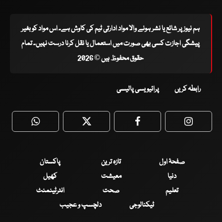
ہم نیوز پر شائع یا نشر ہونے والا مواد ادارتی ٹیم کی کاوش ہے۔ اس مواد کو بغیر
پیشگی اجازت کسی بھی صورت میں استعمال یا نقل کرنا درست نہیں۔ تمام
حقوق محفوظ ہیں © 2026
رابطہ کریں
پرائیویسی پالیسی
WhatsApp
Twitter
Facebook
Faceboo
صفحۂ اول
تازہ ترین
پاکستان
دنیا
معیشت
کھیل
تعلیم
صحت
انٹرٹینمنٹ
ٹیکنالوجی
دلچسپ و عجیب