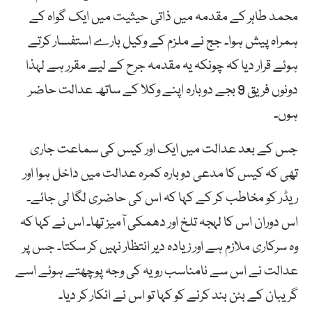
محمد طاہر کے مقدمہ میں ذاتی حیثیت میں ایک گواہ کے
ہمراہ پیش ہوا۔ جج نے ملزم کے وکیل بارے استفسار کرتے
ہوئے قرار دیا کہ چونکہ یہ مقدمہ جرح کے لیے مقرر ہے لہذا
دونوں فریق 9 بجے دوبارہ اپنے وکلا کے ساتھ عدالت حاضر
ہوں۔
جس کے بعد عدالت میں ایک اور کیس کی سماعت جاری
تھی کہ کیس کا مدعی دوبارہ کمرہ عدالت میں داخل ہوا اور
ریڈر کو مخاطب کر کے کہا کہ اس کی حاضری لگا لی جائے۔
اس دوران اس کا لہجہ تلخ اور دھمکی آمیز تھا۔ اس نے کہا کہ
وہ سرکاری ملازم ہے اور زیادہ دیر انتظار نہیں کر سکتا۔ جس پر
عدالت نے اس سے نامناسب رویہ کی وجہ پوچھتے ہوئے اسے
گریبان کے بٹن بند کرنے کو کہا تو اس نے انکار کر دیا۔