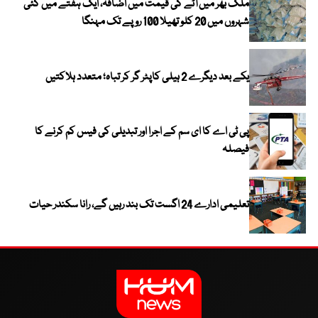
ملک بھر میں آٹے کی قیمت میں اضافہ، ایک ہفتے میں کئی
شہروں میں 20 کلو تھیلا 100 روپے تک مہنگا
یکے بعد دیگرے 2 ہیلی کاپٹر گر کر تباہ؛ متعدد ہلاکتیں
پی ٹی اے کا ای سم کے اجرا اور تبدیلی کی فیس کم کرنے کا
فیصلہ
تعلیمی ادارے 24 اگست تک بند رہیں گے، رانا سکندر حیات