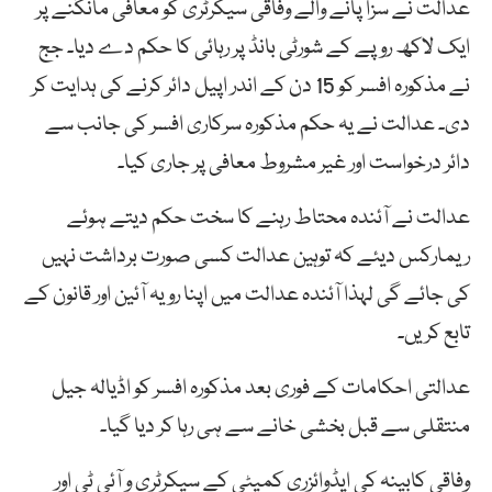
عدالت نے سزا پانے والے وفاقی سیکرٹری کو معافی مانگنے پر
ایک لاکھ روپے کے شورٹی بانڈ پر رہائی کا حکم دے دیا۔ جج
نے مذکورہ افسر کو 15 دن کے اندر اپیل دائر کرنے کی ہدایت کر
دی۔ عدالت نے یہ حکم مذکورہ سرکاری افسر کی جانب سے
دائر درخواست اور غیر مشروط معافی پر جاری کیا۔
عدالت نے آئندہ محتاط رہنے کا سخت حکم دیتے ہوئے
ریمارکس دیئے کہ توہین عدالت کسی صورت برداشت نہیں
کی جائے گی لہذا آئندہ عدالت میں اپنا رویہ آئین اور قانون کے
تابع کریں۔
عدالتی احکامات کے فوری بعد مذکورہ افسر کو اڈیالہ جیل
منتقلی سے قبل بخشی خانے سے ہی رہا کر دیا گیا۔
وفاقی کابینہ کی ایڈوائزری کمیٹی کے سیکرٹری و آئی ٹی اور