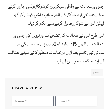
جس پر عدالت نے وفاقی سیکرٹری کو شوکاز نوٹس جاری کرتے
ہوئے عدالتی اوقات کار کے اندر جواب داخل کرانے کو کہا
لیکن اس نے شوکاز وصول کرنے سے انکار کر دیا۔
اس طرح اس نے عدالت کی تضحیک اور توہین کی جس پر
عدالت نے انہیں 15دن قید اور2ہزار روپے جرمانے کی سزا
سنائی تھی تاہم بعد ازاں درخواست منظور کرتے ہوئے عدالت
نے اپنا حکمنامہ واپس لے لیا۔
court
LEAVE A REPLY