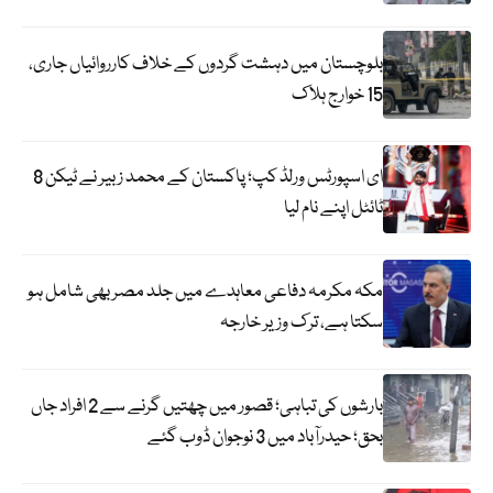
بلوچستان میں دہشت گردوں کے خلاف کارروائیاں جاری،
15 خوارج ہلاک
ای اسپورٹس ورلڈ کپ؛ پاکستان کے محمد زبیر نے ٹیکن 8
ٹائٹل اپنے نام لیا
مکہ مکرمہ دفاعی معاہدے میں جلد مصر بھی شامل ہو
سکتا ہے، ترک وزیر خارجہ
بارشوں کی تباہی؛ قصور میں چھتیں گرنے سے 2 افراد جاں
بحق؛ حیدرآباد میں 3 نوجوان ڈوب گئے