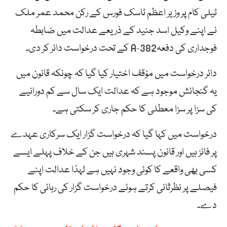
ٹیلی کام پر وزیر اعظم ٹاسک فورس کے رکن محمد عمر ملک
نے اپنے وکیل اسد جنید کے ذریعے عدالت میں ضابطہ
فوجداری کی دفعہ382-A کے تحت درخواست دائر کر دی۔
دائر درخواست میں مؤقف اختیار کیا گیا کہ چونکہ قانون میں
یہ گنجائش موجود ہے کہ عدالت ایک سال سے کم دورانیے
کی سزا پر سزا معطلی کا حکم جاری کر سکتی ہے۔
درخواست میں کہا گیا کہ درخواست گزار ایک سرکاری عہدے
پر فائز ہیں اور قانون پسند شہری ہیں جن کے خلاف پہلے ایسے
کسی بھی واقعے کا کوئی وجود نہیں ہے لہذا عدالت اپنے
فیصلے پر نظرثانی کرتے ہوئے درخواست گزار کی رہائی کا حکم
دے۔