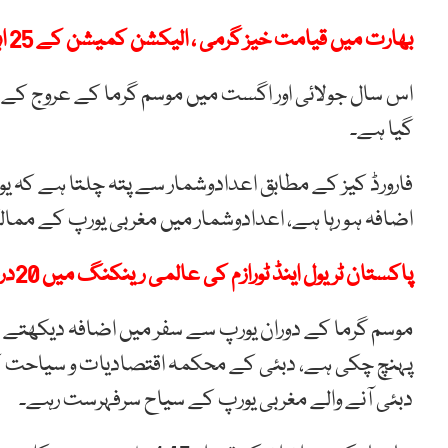
بھارت میں قیامت خیز گرمی ، الیکشن کمیشن کے 25 اہلکاروں سمیت 74 افراد ہلاک
گیا ہے۔
فارورڈ کیز کے مطابق اعدادوشمار سے پتہ چلتا ہے کہ 
اضافہ ہو رہا ہے، اعدادوشمار میں مغربی یورپ کے مما
پاکستان ٹریول اینڈ ٹورازم کی عالمی رینکنگ میں 20درجے ترقی کے ساتھ 101 ویں نمبر پر پہنچ گیا
موسم گرما کے دوران یورپ سے سفر میں اضافہ دیکھتے 
دبئی آنے والے مغربی یورپ کے سیاح سرفہرست رہے۔