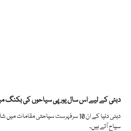
دبئی کے لیے اس سال یورپی سیاحوں کی بکنگ میں 11 فیصد اضافہ ریکارڈ کیا 
دبئی دنیا کے ان 10 سرفہرست سیاحتی مقام
سیاح آتے ہیں۔