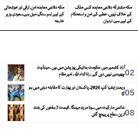
مکہ مشترکہ دفاعی معاہدہ کسی ملک
مکہ دفاعی معاہدہ امن، ترقی اور خوشحالی
کے خلاف نہیں، خطے کے امن و استحکام
کے لیے اہم سنگِ میل ہے،سعودی وزیر
کے لیے ہے، اردوان
خارجہ
آزاد کشمیر میں حکومت بنانیکی پوزیشن میں ہیں ، مینڈیٹ
3
02
چھیننے نہیں دیں گے ، رانا ثناء اللہ ، امیر مقام
ویمنز ایشیا کپ 2026، پاکستان اور بھارت کا مقابلہ دبئی میں ہو
6
05
گا
عالمی مارکیٹ میں سونا مزید مہنگا ، قیمت 7 ہفتوں کی بلند
9
08
ترین سطح پر پہنچ گئی