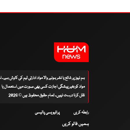
ہم نیوز پر شائع یا نشر ہونے والا مواد ادارتی ٹیم کی کاوش ہے۔ 
مواد کو بغیر پیشگی اجازت کسی بھی صورت میں استعمال یا
نقل کرنا درست نہیں۔ تمام حقوق محفوظ ہیں © 2026
رابطہ کریں
پرائیویسی پالیسی
ہمیں فالو کریں