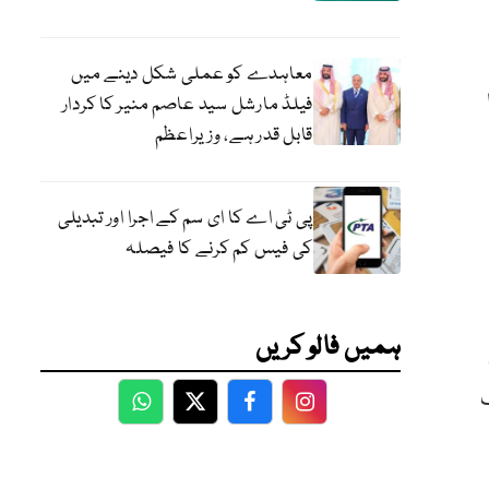
معاہدے کو عملی شکل دینے میں
ا
فیلڈ مارشل سید عاصم منیر کا کردار
قابل قدر ہے، وزیراعظم
پی ٹی اے کا ای سم کے اجرا اور تبدیلی
کی فیس کم کرنے کا فیصلہ
ہمیں فالو کریں
 جنوری سے اپریل 2024 تک
WhatsApp
Twitter
Facebook
Facebook