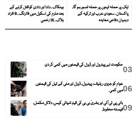
ایک پر حملہ تینوں پر حملہ تصور ہو گا،
بینکاک ، دادا اور دادی کو قتل کرنے کے
پاکستان ، سعودی عرب اور ترکیہ کے
بعد ملزم کی اسکول میں فائرنگ ، 8 افراد
درمیان دفاعی معاہدہ
ہلاک ، 14 زخمی
حکومت نے پیٹرول اور ڈیزل کی قیمتوں میں کمی کر دی
0
عوام کو جزوی ریلیف، پیٹرول، ڈیزل اور مٹی کے تیل کی قیمتوں
0
میں کمی
بانی پی ٹی آئی اور بشریٰ بی بی کی قیدِ تنہائی کیس، دلائل مکمل،
0
فیصلہ محفوظ