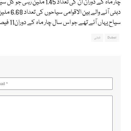
سیاح یہاں آئے تھے جو اس سال چار ماہ کے دوران11 فیصد زیادہ ہے۔
Dubai
دبئی