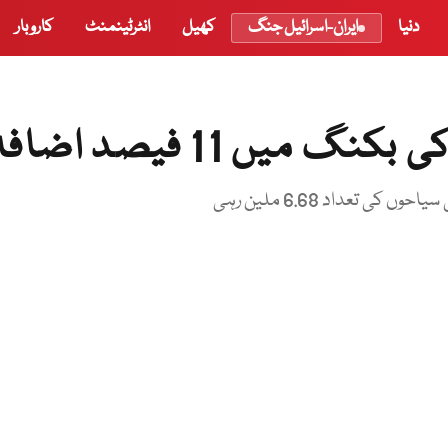
دنیا
ایران-اسرائیل جنگ
کھیل
انٹرٹینمنٹ
کاروبار
میں 11 فیصد اضافہ