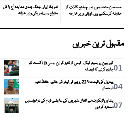
امریکا ایران جنگ بندی معاہدہ آج یا کل
مسلمان متحد ہوں تو ہر چیلنج کا ڈٹ کر
متوقع ہے، امریکی وزیر خزانہ
مقابلہ کر سکتے ہیں، ایرانی وزیر خارجہ
مقبول ترین خبریں
کیریبین پریمیئر لیگ ، قومی کرکٹرز کو این او سی 19 اگست کو
01
جاری کرنے کا فیصلہ
پیٹرول کی قیمت 228 روپے فی لیٹر کی جائے، حافظ نعیم
04
الرحمان
پشاور ہائیکورٹ نے افغان شہریوں کی عارضی قیام کی درخواستیں
07
مسترد کر دیں