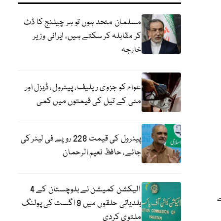
مسلمان متحد ہوں تو ہر چیلنج کا ڈٹ
کر مقابلہ کر سکتے ہیں، ایرانی وزیر
خارجہ
عوام کو جزوی ریلیف، پیٹرول، ڈیزل اور
مٹی کے تیل کی قیمتوں میں کمی
پیٹرول کی قیمت 228 روپے فی لیٹر کی
جائے، حافظ نعیم الرحمان
الیکشن کمیشن نے بلوچستان کے 4
ے
بلدیاتی حلقوں میں 9 اگست کی پولنگ
ملتوی کردی