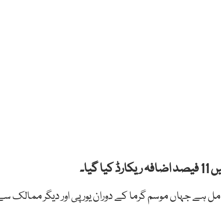
گیا۔
ات میں شامل ہے جہاں موسم گرما کے دوران یورپی اور دیگر ممالک س