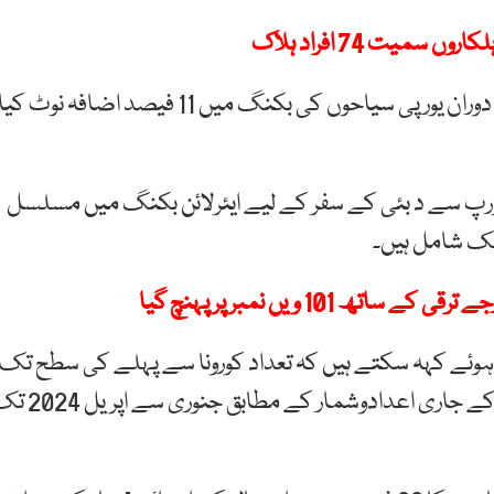
اس سال جولائی اور اگست میں موسم گرما کے عروج کے دوران یورپی سیاحوں کی بکنگ میں 11 فیصد اضافہ نوٹ کی
یورپ سے د بئی کے سفر کے لیے ایئرلائن بکنگ میں مسلسل
لک شامل ہیں۔
ہوئے کہہ سکتے ہیں کہ تعداد کورونا سے پہلے کی سطح تک
پہنچ چکی ہے، دبئی کے محکمہ اقتصادیات و سیاحت کے جاری اعدادوشمار کے مطابق