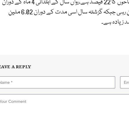
چار ماہ کے دوران ان کی تعداد 1.45 ملین رہی جو کل سیاحوں کا 22 فیصد ہے،رواں سال کے ابتدائی 4 ماہ کے دوران
دبئی آنے والے بین الاقوامی سیاحوں کی تعداد 6.68 ملین رہی جبکہ گزشتہ سال اسی مدت کے دوران 6.02 ملین
EAVE A REPLY