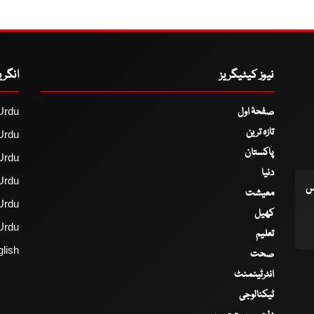
نیوز کیٹیگریز
انگر
صفحۂ اول
Urdu
تازہ ترین
Urdu
پاکستان
Urdu
دنیا
Urdu
اس
معیشت
Urdu
کھیل
Urdu
تعلیم
lish
صحت
انٹرٹینمنٹ
ٹیکنالوجی