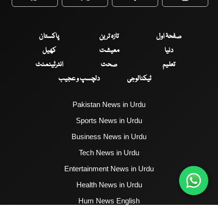
WhatsApp
Twitter
Facebook
Faceboo
صفحۂ اول
تازہ ترین
پاکستان
دنیا
معیشت
کھیل
تعلیم
صحت
انٹرٹینمنٹ
ٹیکنالوجی
دلچسپ و عجیب
Pakistan News in Urdu
Sports News in Urdu
Business News in Urdu
Tech News in Urdu
Entertainment News in Urdu
Health News in Urdu
Hum News English