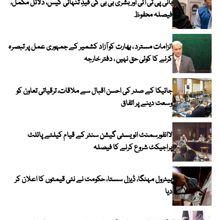
بانی پی ٹی آئی اور بشریٰ بی بی کی قیدِ تنہائی کیس، دلائل مکمل،
فیصلہ محفوظ
الزامات مسترد ، بھارت کو آزاد کشمیر کے جمہوری عمل پر تبصرہ
کرنے کا کوئی حق نہیں ، دفتر خارجہ
جائیکا کے صدر کی احسن اقبال سے ملاقات، ترقیاتی تعاون کو
وسعت دینے پر اتفاق
لاانفورسمنٹ انویسٹی گیشن سنٹر کے قیام کیلئے پائلٹ
پراجیکٹ شروع کرنے کا فیصلہ
پیٹرول مہنگا، ڈیزل سستا، حکومت نے نئی قیمتوں کا اعلان کر
دیا