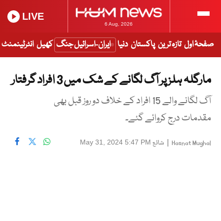
LIVE
6 Aug, 2026
صفحۂ اول
تازہ ترین
پاکستان
دنیا
ایران-اسرائیل جنگ
کھیل
انٹرٹینمنٹ
مارگلہ ہلز پر آگ لگانے کے شک میں 3 افراد گرفتار
آگ لگانے والے 15 افراد کے خلاف دو روز قبل بھی
مقدمات درج کروائے گئے۔
|
شائع
May 31, 2024 5:47 PM
Hasnat Mughal