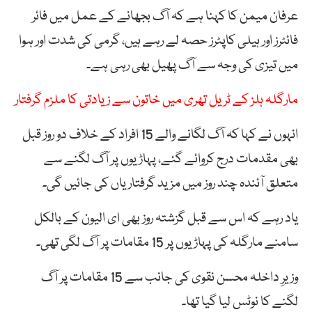
عرفان میمن کا کہنا ہے کہ آگ بجھانے کے عمل میں فائر
فائٹرز اور ہیلی کاپٹرز حصہ لے رہے ہیں، گرمی کی شدت اور ہوا
میں تیزی کی وجہ سے آگ پھیل بھی رہی ہے۔
مارگلہ ہلز کے ٹریل تھری میں خاتون سے زیادتی کا ملزم گرفتار
انہوں نے کہا کہ آگ لگانے والے 15 افراد کے خلاف دو روز قبل
بھی مقدمات درج کروائے گئے، پہاڑیوں پر آگ لگنے سے
متعلق آئندہ چند روز میں مزید گرفتاریاں کی جائیں گی۔
یاد رہے کہ اس سے قبل گزشتہ روز بھی ای الیون کے بالکل
سامنے مارگلہ کی پہاڑیوں پر 15 مقامات پر آگ لگی تھی۔
وزیرِ داخلہ محسن نقوی کی جانب سے 15 مقامات پر آگ
لگنے کا نوٹس لیا گیا تھا۔