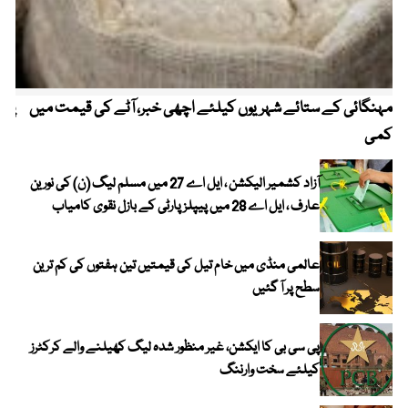
مہنگائی کے ستائے شہریوں کیلئے اچھی خبر، آٹے کی قیمت میں
پیٹ
کمی
آزاد کشمیر الیکشن ، ایل اے 27 میں مسلم لیگ (ن) کی نورین
عارف ، ایل اے 28 میں پیپلز پارٹی کے بازل نقوی کامیاب
عالمی منڈی میں خام تیل کی قیمتیں تین ہفتوں کی کم ترین
سطح پر آ گئیں
پی سی بی کا ایکشن، غیر منظور شدہ لیگ کھیلنے والے کرکٹرز
کیلئے سخت وارننگ