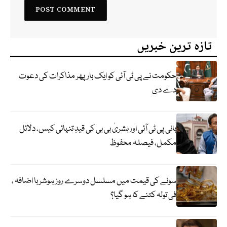
تازہ ترین خبریں
حکومت نے پی ٹی آئی کو ایک بارپھر مذاکرات کی دعوت
دے دی
بانی پی ٹی آئی اور بشریٰ بی بی کی قیدِ تنہائی کیس، دلائل
مکمل، فیصلہ محفوظ
سونے کی قیمت میں مسلسل دوسرے روز ہوشربا اضافہ ،
فی تولہ کتنے کا ہو گیا؟