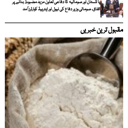
پاکستان اور صومالیہ کا دفاعی تعاون مزید مضبوط بنانے پر
اتفاق، صومالی وزیر دفاع کی نیول اور ایئرہیڈ کوارٹرز آمد
مقبول ترین خبریں