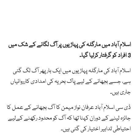
اسلام آباد میں مارگلہ کی پہاڑیوں پر آگ لگانے کے شک میں
3 افراد کو گرفتار کرلیا گیا۔
اسلام آباد کی مارگلہ پہاڑیوں میں ایک بار پھر آگ لگ گئی
ہے، جسے بجھانے کے لیے پاک بحریہ کی امدادی کارروائیاں
جاری ہیں۔
ڈی سی اسلام آباد عرفان نواز میمن کا آگ بجھانے کے عمل کا
جائزہ لینے کے دوران کہنا تھا کہ آگ کو محدود رکھنے کےلیے
احتیاطی تدابیر اختیار کی گئی ہیں۔