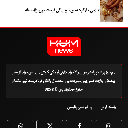
عالمی مارکیٹ میں سونے کی قیمت میں بڑا اضافہ
ہم نیوز پر شائع یا نشر ہونے والا مواد ادارتی ٹیم کی کاوش ہے۔ اس مواد کو بغیر
پیشگی اجازت کسی بھی صورت میں استعمال یا نقل کرنا درست نہیں۔ تمام
حقوق محفوظ ہیں © 2026
رابطہ کریں
پرائیویسی پالیسی