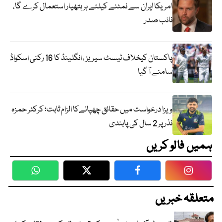
امریکا ایران سے نمٹنے کیلئے ہر ہتھیار استعمال کرے گا،
نائب صدر
پاکستان کیخلاف ٹیسٹ سیریز ، انگلینڈ کا 16 رکنی اسکواڈ
سامنے آ گیا
ویزا درخواست میں حقائق چھپانےکا الزام ثابت؛ کرکٹر حمزہ
نذر پر 2 سال کی پابندی
ہمیں فالو کریں
WhatsApp
Twitter
Facebook
Faceboo
متعلقہ خبریں