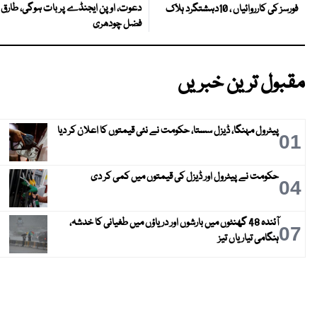
دعوت، اوپن ایجنڈے پر بات ہوگی، طارق
فورسز کی کارروائیاں ، 10دہشتگرد ہلاک
فضل چودھری
مقبول ترین خبریں
پیٹرول مہنگا، ڈیزل سستا، حکومت نے نئی قیمتوں کا اعلان کر دیا
01
حکومت نے پیٹرول اور ڈیزل کی قیمتوں میں کمی کر دی
04
آئندہ 48 گھنٹوں میں بارشوں اور دریاؤں میں طغیانی کا خدشہ،
07
ہنگامی تیاریاں تیز