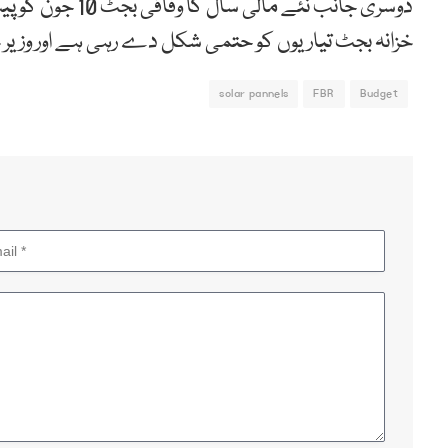
دوسری جانب نئے م
خزانہ بجٹ تیاریوں کو حتمی شکل دے رہی ہے اور وزیر خزانہ محمد اورنگزیب 
solar pannels
FBR
Budget