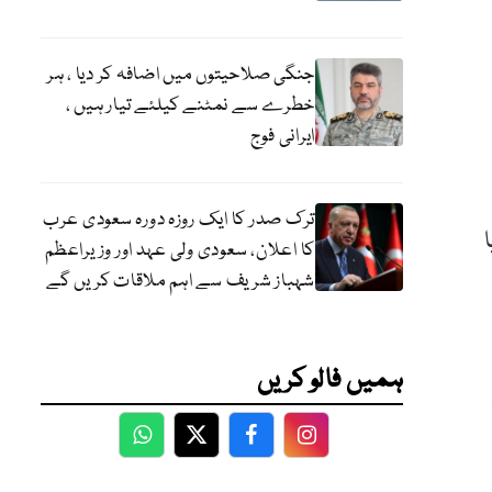
جنگی صلاحیتوں میں اضافہ کر دیا ، ہر
خطرے سے نمٹنے کیلئے تیار ہیں ،
ایرانی فوج
ترک صدر کا ایک روزہ دورہ سعودی عرب
کا اعلان، سعودی ولی عہد اور وزیراعظم
شہباز شریف سے اہم ملاقات کریں گے
ہمیں فالو کریں
WhatsApp
Twitter
Facebook
Facebook