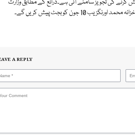
الی سال کا وفاقی بجٹ 10 جون کو پیش کرنے کی تجویز سامنے آئی ہے۔ذرائع کے مطابق وزارت
10 جون کو بجٹ پیش کریں گے۔
EAVE A REPLY