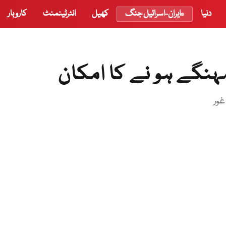
دنیا
ایران-اسرائیل جنگ
کھیل
انٹرٹینمنٹ
کاروبار
مہنگے ہو نے کا امکان
غور