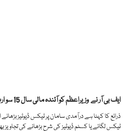
ایف بی آر نے وزیراعظم کو آئندہ مالی سال 15 سو ارب روپے سے زائد نئے ٹیکسز لگانے کی تجویز دی ہے۔
ذرائع کا کہنا ہے درآمدی سامان پر ٹیکس ڈیوٹیز بڑھانے
ٹیکس لگانے یا کسٹم ڈیوٹیز کی شرح بڑھانے کی تجاویز ب