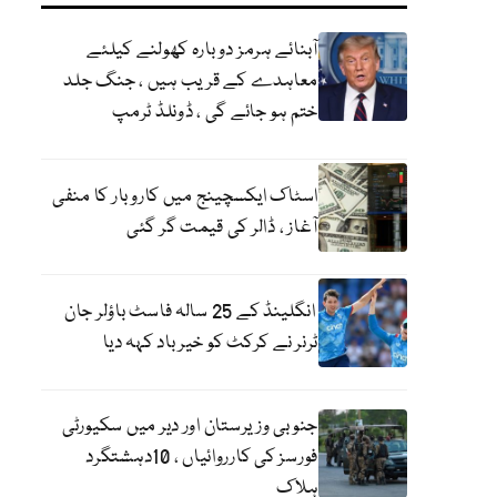
آبنائے ہرمز دوبارہ کھولنے کیلئے
معاہدے کے قریب ہیں ، جنگ جلد
ختم ہو جائے گی ، ڈونلڈ ٹرمپ
اسٹاک ایکسچینج میں کاروبار کا منفی
آغاز ، ڈالر کی قیمت گر گئی
انگلینڈ کے 25 سالہ فاسٹ باؤلر جان
ٹرنر نے کرکٹ کو خیر باد کہہ دیا
جنوبی وزیرستان اور دیر میں سکیورٹی
فورسز کی کارروائیاں ، 10دہشتگرد
ہلاک