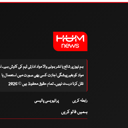
ہم نیوز پر شائع یا نشر ہونے والا مواد ادارتی ٹیم کی کاوش ہے۔ 
مواد کو بغیر پیشگی اجازت کسی بھی صورت میں استعمال یا
نقل کرنا درست نہیں۔ تمام حقوق محفوظ ہیں © 2026
رابطہ کریں
پرائیویسی پالیسی
ہمیں فالو کریں