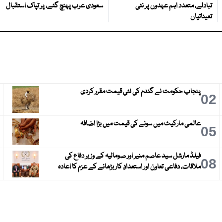
تبادلے، متعدد اہم عہدوں پر نئی
سعودی عرب پہنچ گئے، پر تپاک استقبال
تعیناتیاں
پنجاب حکومت نے گندم کی نئی قیمت مقرر کردی
3
02
عالمی مارکیٹ میں سونے کی قیمت میں بڑا اضافہ
6
05
فیلڈ مارشل سید عاصم منیر اور صومالیہ کے وزیر دفاع کی
9
08
ملاقات، دفاعی تعاون اور استعدادِ کار بڑھانے کے عزم کا اعادہ