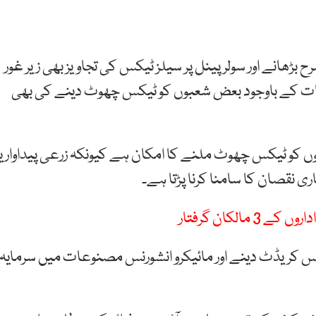
بڑھانے اور سولر پینل پر سیلز ٹیکس کی تجاویز بھی زیر غور
ے آئی ایم ایف تحفظات کے باوجود بعض شعبوں کو ٹیکس چھوٹ دینے کی بھی
ں کو ٹیکس چھوٹ ملنے کا امکان ہے کیونکہ زرعی پیداوار یا
 نقصان کا سامنا کرنا پڑتا ہے۔
الکان گرفتار
کس کریڈٹ دینے اور مائیکرو انشورنس مصنوعات میں سرمایہ