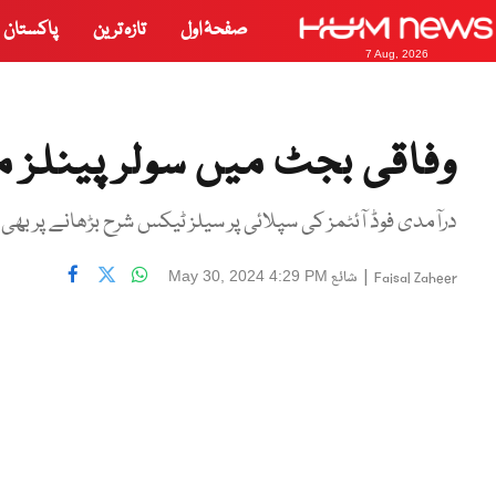
صفحۂ اول
تازہ ترین
پاکستان
7 Aug, 2026
وفاقی بجٹ میں سولر پینلز 
درآمدی فوڈ آئٹمز کی سپلائی پر سیلز ٹیکس شرح بڑھانے پر بھی 
|
شائع
May 30, 2024 4:29 PM
Faisal Zaheer