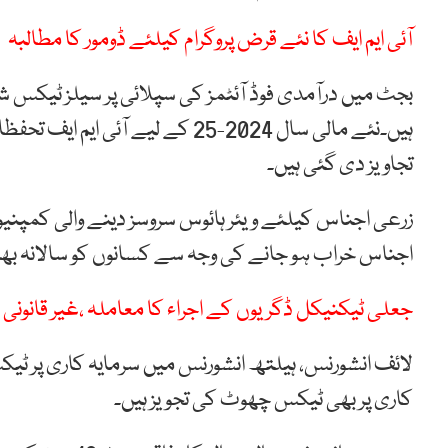
آئی ایم ایف کا نئے قرض پروگرام کیلئے ڈومور کا مطالبہ
بجٹ میں درآمدی فوڈ آئٹمز کی سپلائی پر سیلز ٹیکس شرح 
ہیں۔نئے مالی سال 2024-25 کے لی
تجاویز دی گئی ہیں۔
زرعی اجناس کیلئے ویئر ہائوس سروسز دینے والی کمپنیو
اجناس خراب ہو جانے کی وجہ سے کسانوں کو سالانہ بھاری
جعلی ٹیکنیکل ڈگریوں کے اجراء کا معاملہ ،غیر قانونی اداروں کے 3 م
لائف انشورنس، ہیلتھ انشورنس میں سرمایہ کاری پر ٹی
کاری پر بھی ٹیکس چھوٹ کی تجویز ہیں۔