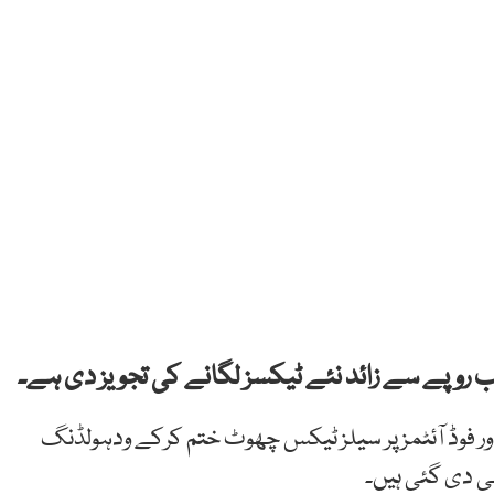
 اور فوڈ آئٹمز پر سیلز ٹیکس چھوٹ ختم کرکے ودہولڈنگ
ھی دی گئی ہیں۔