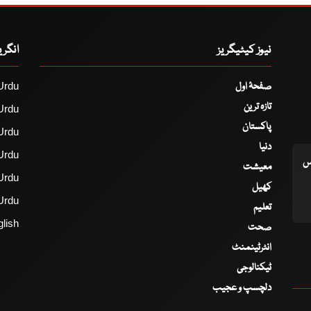
نیوز کیٹیگریز
انگر
صفحۂ اول
Urdu
تازہ ترین
Urdu
پاکستان
Urdu
دنیا
Urdu
اس
معیشت
Urdu
کھیل
Urdu
تعلیم
lish
صحت
انٹرٹینمنٹ
ٹیکنالوجی
دلچسپ و عجیب