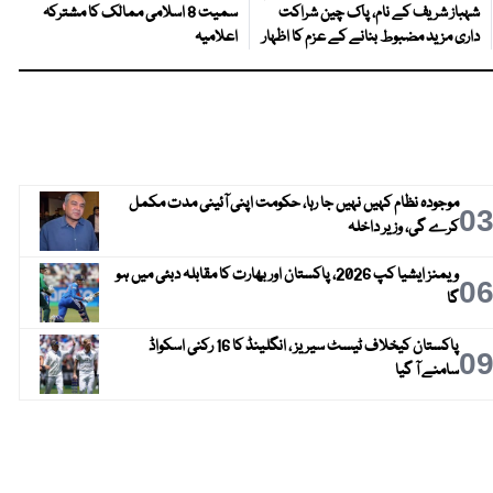
شہباز شریف کے نام، پاک چین شراکت
سمیت 8 اسلامی ممالک کا مشترکہ
داری مزید مضبوط بنانے کے عزم کا اظہار
اعلامیہ
موجودہ نظام کہیں نہیں جا رہا، حکومت اپنی آئینی مدت مکمل
0
کرے گی، وزیر داخلہ
ویمنز ایشیا کپ 2026، پاکستان اور بھارت کا مقابلہ دبئی میں ہو
0
گا
پاکستان کیخلاف ٹیسٹ سیریز ، انگلینڈ کا 16 رکنی اسکواڈ
0
سامنے آ گیا