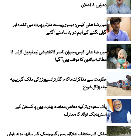
دھرنوں کا اعلان
میر رضا علی کیس: دوسری پوسٹ مارٹم رپورٹ میں تشدد اور
گولی لگنے کے اہم شواہد سامنے آگئے
میر رضا علی کیس، جبران ناصر کا تفتیشی ٹیم تبدیل کرنے کا
مطالبہ، والدین کا موقف بھی آ گیا
حکومت سے مذاکرات ناکام، گڈز ٹرانسپورٹرز کی ملک گیر پہیہ
جام ہڑتال شروع
پاک سعودی ترکیہ دفاعی معاہدہ، بھارت بھی پاکستان کے
اسٹریٹجک فوائد کا معترف
ملک کے مختلف علاقوں میں گرج چمک کے ساتھ مزید بارش