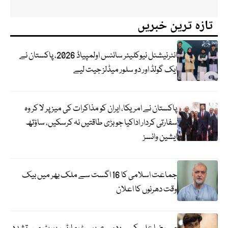
تازہ ترین خبریں
انٹرنیشنل نیوکلیئر سائنس اولمپیاڈ 2026، پاکستان نے
ایک گولڈ اور دو سلور میڈلز جیت لیے
پاکستان نے امریکا، ایران کو مذاکرات کی میز پر لا کر وہ
سفارتی کردار اداکیا جو بڑی طاقتیں نہ کرسکیں، ساؤتھ
ایشین وائسز
جماعت اسلامی کا 16 اگست سے ملک بھر میں بیک
وقت دھرنوں کا اعلان