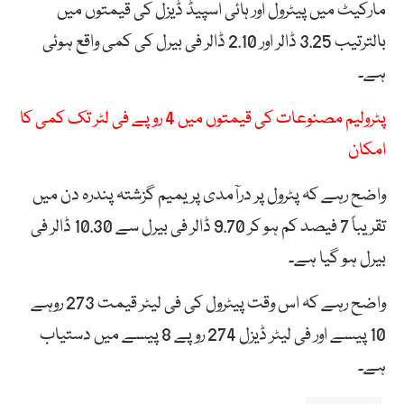
مارکیٹ میں پیٹرول اور ہائی اسپیڈ ڈیزل کی قیمتوں میں
بالترتیب 3.25 ڈالر اور 2.10 ڈالر فی بیرل کی کمی واقع ہوئی
ہے۔
پٹرولیم مصنوعات کی قیمتوں میں 4 روپے فی لٹر تک کمی کا
امکان
واضح رہے کہ پٹرول پر درآمدی پریمیم گزشتہ پندرہ دن میں
تقریباً 7 فیصد کم ہو کر 9.70 ڈالر فی بیرل سے 10.30 ڈالر فی
بیرل ہو گیا ہے۔
واضح رہے کہ اس وقت پیٹرول کی فی لیٹر قیمت 273 روہے
10 پیسے اور فی لیٹر ڈیزل 274 روپے 8 پیسے میں دستیاب
ہے۔