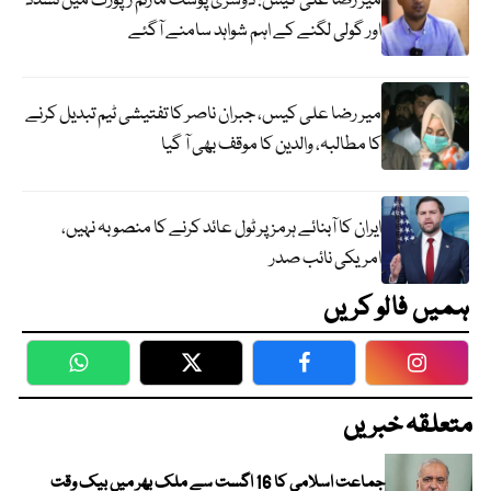
میر رضا علی کیس: دوسری پوسٹ مارٹم رپورٹ میں تشدد
اور گولی لگنے کے اہم شواہد سامنے آگئے
میر رضا علی کیس، جبران ناصر کا تفتیشی ٹیم تبدیل کرنے
کا مطالبہ، والدین کا موقف بھی آ گیا
ایران کا آبنائے ہرمز پر ٹول عائد کرنے کا منصوبہ نہیں،
امریکی نائب صدر
ہمیں فالو کریں
WhatsApp
Twitter
Facebook
Faceboo
متعلقہ خبریں
جماعت اسلامی کا 16 اگست سے ملک بھر میں بیک وقت