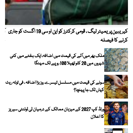
کیریبین پریمیئر لیگ ، قومی کرکٹرز کو این او سی 19 اگست کو جاری
آز
کرنے کا فیصلہ
چھی
ملک بھر میں آٹے کی قیمت میں اضافہ، ایک ہفتے میں کئی
شہروں میں 20 کلو تھیلا 100 روپے تک مہنگا
سونے کی قیمت میں مسلسل تیسرے روز بڑا اضافہ ، فی تولہ ریٹ
کہاں تک جا پہنچا؟
ورلڈ کپ 2027 کے میزبان ممالک کے درمیان ٹی ٹوئنٹی سیریز
کا اعلان