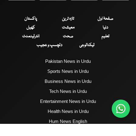
صفحۂ اول
تازہ ترین
پاکستان
دنیا
معیشت
کھیل
تعلیم
صحت
انٹرٹینمنٹ
ٹیکنالوجی
دلچسپ و عجیب
Pakistan News in Urdu
Sports News in Urdu
Business News in Urdu
Tech News in Urdu
Entertainment News in Urdu
Health News in Urdu
Hum News English